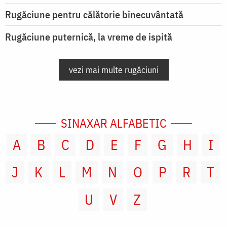
Rugăciune pentru călătorie binecuvântată
Rugăciune puternică, la vreme de ispită
vezi mai multe rugăciuni
SINAXAR ALFABETIC
A
B
C
D
E
F
G
H
I
J
K
L
M
N
O
P
R
T
U
V
Z