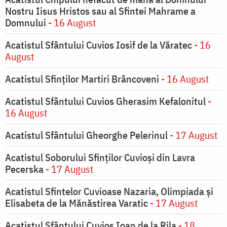
Nostru Iisus Hristos sau al Sfintei Mahrame a
Domnului
- 16 August
Acatistul Sfântului Cuvios Iosif de la Văratec
- 16
August
Acatistul Sfinților Martiri Brâncoveni
- 16 August
Acatistul Sfântului Cuvios Gherasim Kefalonitul
-
16 August
Acatistul Sfântului Gheorghe Pelerinul
- 17 August
Acatistul Soborului Sfinților Cuvioși din Lavra
Pecerska
- 17 August
Acatistul Sfintelor Cuvioase Nazaria, Olimpiada și
Elisabeta de la Mănăstirea Varatic
- 17 August
Acatistul Sfântului Cuvios Ioan de la Rila
- 18