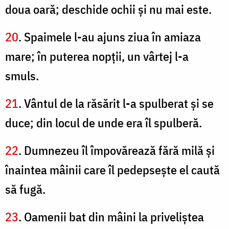
doua oară; deschide ochii şi nu mai este.
20
. Spaimele l-au ajuns ziua în amiaza
mare; în puterea nopţii, un vârtej l-a
smuls.
21
. Vântul de la răsărit l-a spulberat şi se
duce; din locul de unde era îl spulberă.
22
. Dumnezeu îl împovărează fără milă şi
înaintea mâinii care îl pedepseşte el caută
să fugă.
23
. Oamenii bat din mâini la priveliştea