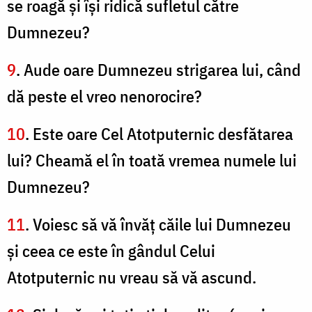
se roagă şi îşi ridică sufletul către
Dumnezeu?
9
. Aude oare Dumnezeu strigarea lui, când
dă peste el vreo nenorocire?
10
. Este oare Cel Atotputernic desfătarea
lui? Cheamă el în toată vremea numele lui
Dumnezeu?
11
. Voiesc să vă învăţ căile lui Dumnezeu
şi ceea ce este în gândul Celui
Atotputernic nu vreau să vă ascund.