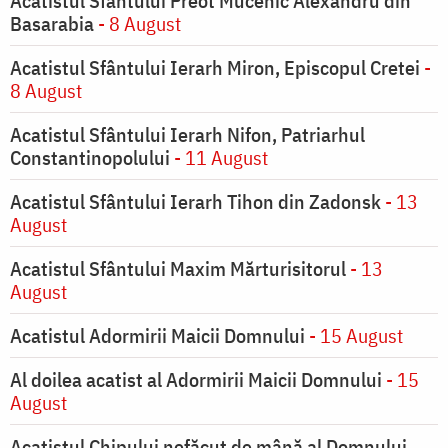
Acatistul Sfântului Preot Mucenic Alexandru din
Basarabia
- 8 August
Acatistul Sfântului Ierarh Miron, Episcopul Cretei
-
8 August
Acatistul Sfântului Ierarh Nifon, Patriarhul
Constantinopolului
- 11 August
Acatistul Sfântului Ierarh Tihon din Zadonsk
- 13
August
Acatistul Sfântului Maxim Mărturisitorul
- 13
August
Acatistul Adormirii Maicii Domnului
- 15 August
Al doilea acatist al Adormirii Maicii Domnului
- 15
August
Acatistul Chipului nefăcut de mână al Domnului