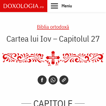
Skip
Meniu
to
main
Main
content
navigation
Biblia ortodoxă
Cartea lui Iov – Capitolul 27
CAPITOLE