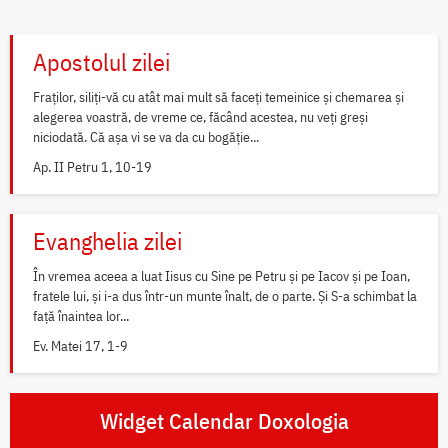
Apostolul zilei
Fraților, siliți-vă cu atât mai mult să faceți temeinice și chemarea și
alegerea voastră, de vreme ce, făcând acestea, nu veți greși
niciodată. Că așa vi se va da cu bogăție...
Ap. II Petru 1, 10-19
Evanghelia zilei
În vremea aceea a luat Iisus cu Sine pe Petru și pe Iacov și pe Ioan,
fratele lui, și i-a dus într-un munte înalt, de o parte. Și S-a schimbat la
față înaintea lor...
Ev. Matei 17, 1-9
Widget Calendar Doxologia