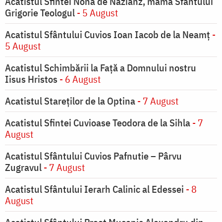
Acatistul Sfintei Nona de Nazianz, mama Sfântului
Grigorie Teologul
- 5 August
Acatistul Sfântului Cuvios Ioan Iacob de la Neamț
-
5 August
Acatistul Schimbării la Faţă a Domnului nostru
Iisus Hristos
- 6 August
Acatistul Stareţilor de la Optina
- 7 August
Acatistul Sfintei Cuvioase Teodora de la Sihla
- 7
August
Acatistul Sfântului Cuvios Pafnutie – Pârvu
Zugravul
- 7 August
Acatistul Sfântului Ierarh Calinic al Edessei
- 8
August