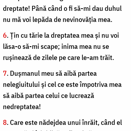
dreptate! Până când o fi să-mi dau duhul
nu mă voi lepăda de nevinovăţia mea.
6
. Ţin cu tărie la dreptatea mea şi nu voi
lăsa-o să-mi scape; inima mea nu se
ruşinează de zilele pe care le-am trăit.
7
. Duşmanul meu să aibă partea
nelegiuitului şi cel ce este împotriva mea
să aibă partea celui ce lucrează
nedreptatea!
8
. Care este nădejdea unui înrăit, când el