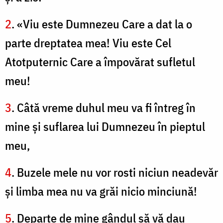
2
. «Viu este Dumnezeu Care a dat la o
parte dreptatea mea! Viu este Cel
Atotputernic Care a împovărat sufletul
meu!
3
. Câtă vreme duhul meu va fi întreg în
mine şi suflarea lui Dumnezeu în pieptul
meu,
4
. Buzele mele nu vor rosti niciun neadevăr
şi limba mea nu va grăi nicio minciună!
5
. Departe de mine gândul să vă dau