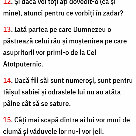
12
. Şi dacă voi toţi aţi dovedit-o (ca şi
mine), atunci pentru ce vorbiţi în zadar?
13
. Iată partea pe care Dumnezeu o
păstrează celui rău şi moştenirea pe care
asupritorii vor primi-o de la Cel
Atotputernic.
14
. Dacă fiii săi sunt numeroşi, sunt pentru
tăişul sabiei şi odraslele lui nu au atâta
pâine cât să se sature.
15
. Câţi mai scapă dintre ai lui vor muri de
ciumă şi văduvele lor nu-i vor jeli.