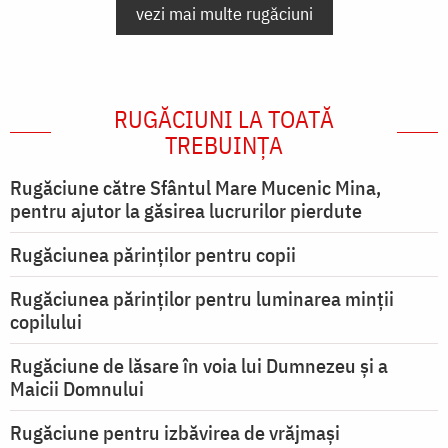
vezi mai multe rugăciuni
RUGĂCIUNI LA TOATĂ
TREBUINȚA
Rugăciune către Sfântul Mare Mucenic Mina,
pentru ajutor la găsirea lucrurilor pierdute
Rugăciunea părinților pentru copii
Rugăciunea părinților pentru luminarea minţii
copilului
Rugăciune de lăsare în voia lui Dumnezeu şi a
Maicii Domnului
Rugăciune pentru izbăvirea de vrăjmași