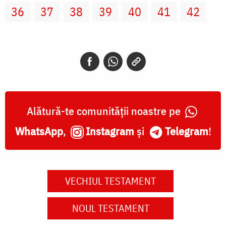
36
37
38
39
40
41
42
Alătură-te comunității noastre pe
WhatsApp
,
Instagram
și
Telegram
!
VECHIUL TESTAMENT
NOUL TESTAMENT