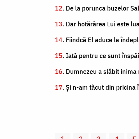
12
. De la porunca buzelor Sa
13
. Dar hotărârea Lui este lua
14
. Fiindcă El aduce la îndepl
15
. Iată pentru ce sunt înspă
16
. Dumnezeu a slăbit inima 
17
. Şi n-am tăcut din pricina 
1
2
3
4
5