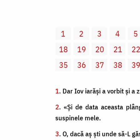
1
2
3
4
5
18
19
20
21
2
35
36
37
38
3
1
. Dar Iov iarăşi a vorbit şi a z
2
. «Şi de data aceasta plân
suspinele mele.
3
. O, dacă aş şti unde să-L gă