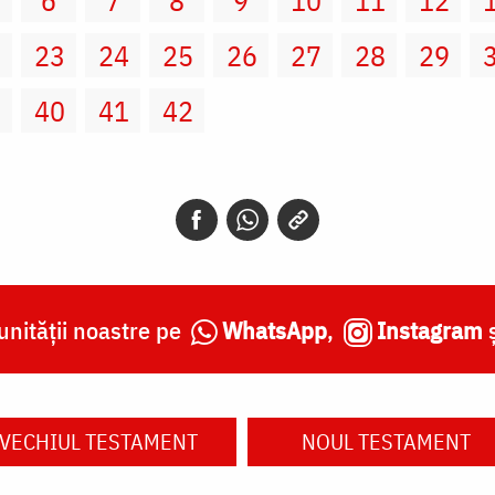
2
23
24
25
26
27
28
29
9
40
41
42
nității noastre pe
WhatsApp
,
Instagram
VECHIUL TESTAMENT
NOUL TESTAMENT