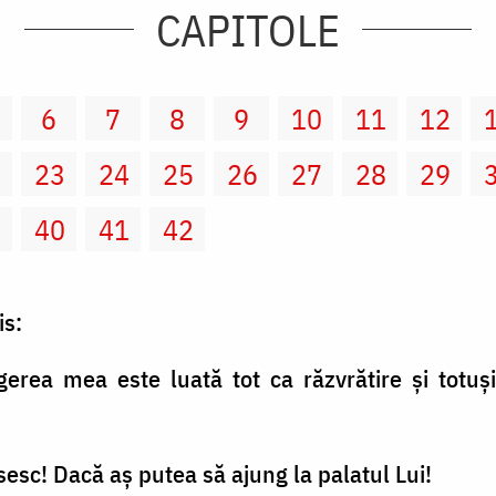
CAPITOLE
6
7
8
9
10
11
12
2
23
24
25
26
27
28
29
9
40
41
42
is:
gerea mea este luată tot ca răzvrătire şi tot
sesc! Dacă aş putea să ajung la palatul Lui!