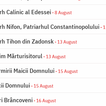
rh Calinic al Edessei
- 8 August
arh Nifon, Patriarhul Constantinopolului
- 1
arh Tihon din Zadonsk
- 13 August
im Mărturisitorul
- 13 August
rmirii Maicii Domnului
- 15 August
cii Domnului
- 15 August
iri Brâncoveni
- 16 August