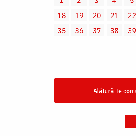
18
19
20
21
2
35
36
37
38
3
Alătură-te comu