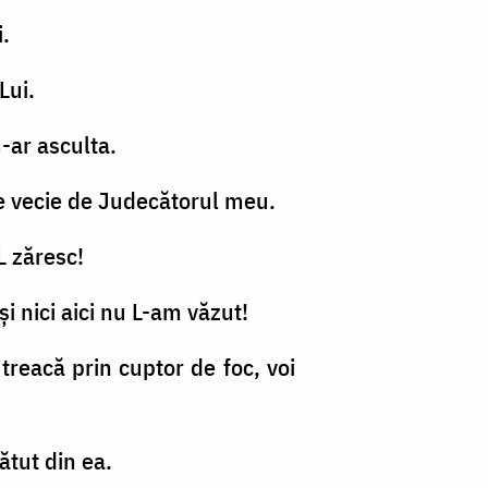
i.
Lui.
m-ar asculta.
 pe vecie de Judecătorul meu.
L zăresc!
i nici aici nu L-am văzut!
treacă prin cuptor de foc, voi
ătut din ea.