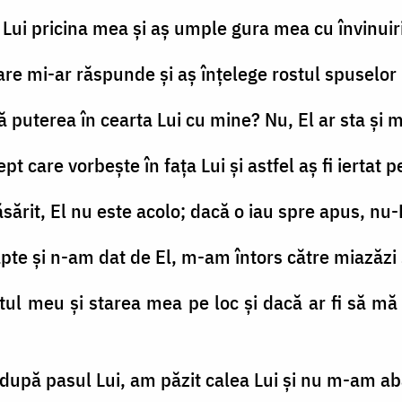
a Lui pricina mea şi aş umple gura mea cu învinuir
care mi-ar răspunde şi aş înţelege rostul spuselor 
tă puterea în cearta Lui cu mine? Nu, El ar sta şi 
ept care vorbeşte în fața Lui şi astfel aş fi iertat
răsărit, El nu este acolo; dacă o iau spre apus, nu-
te şi n-am dat de El, m-am întors către miazăzi ş
tul meu şi starea mea pe loc şi dacă ar fi să mă 
după pasul Lui, am păzit calea Lui şi nu m-am ab