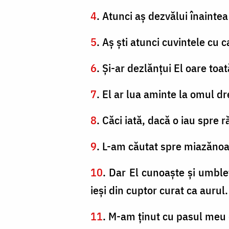
4
. Atunci aş dezvălui înainte
5
. Aş şti atunci cuvintele cu 
6
. Şi-ar dezlănţui El oare toa
7
. El ar lua aminte la omul dr
8
. Căci iată, dacă o iau spre 
9
. L-am căutat spre miazănoap
10
. Dar El cunoaşte şi umble
ieşi din cuptor curat ca aurul.
11
. M-am ţinut cu pasul meu 