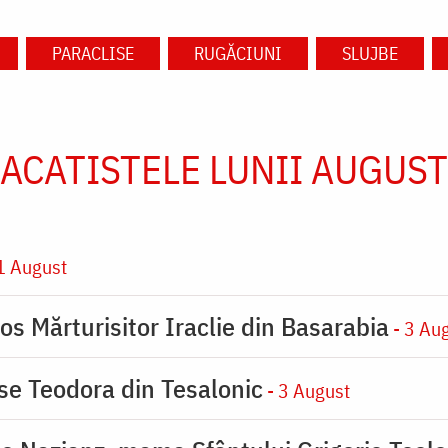
PARACLISE
RUGĂCIUNI
SLUJBE
ACATISTELE LUNII AUGUST
1 August
os Mărturisitor Iraclie din Basarabia
- 3 Au
ase Teodora din Tesalonic
- 3 August