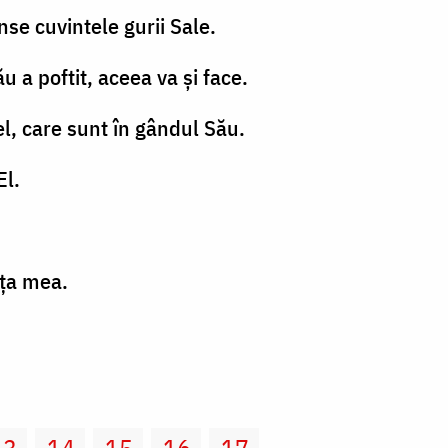
se cuvintele gurii Sale.
u a poftit, aceea va şi face.
fel, care sunt în gândul Său.
El.
aţa mea.
13
14
15
16
17