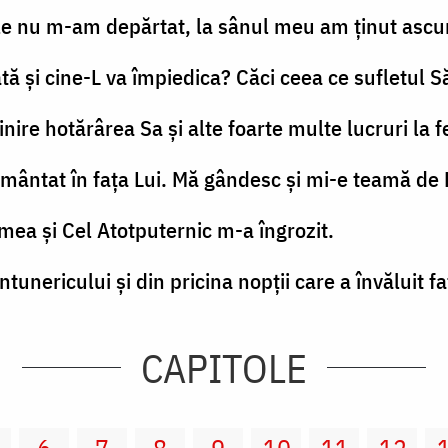
le nu m-am depărtat, la sânul meu am ţinut ascun
tă şi cine-L va împiedica? Căci ceea ce sufletul Să
inire hotărârea Sa şi alte foarte multe lucruri la 
imântat în faţa Lui. Mă gândesc şi mi-e teamă de 
mea şi Cel Atotputernic m-a îngrozit.
întunericului şi din pricina nopţii care a învăluit f
CAPITOLE
6
7
8
9
10
11
12