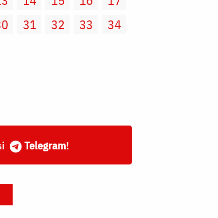
30
31
32
33
34
și
Telegram
!