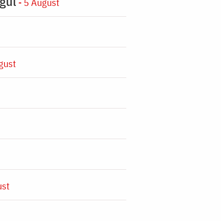
gul
- 5 August
gust
ust