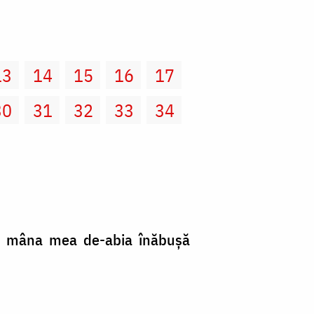
13
14
15
16
17
30
31
32
33
34
uşi mâna mea de-abia înăbuşă