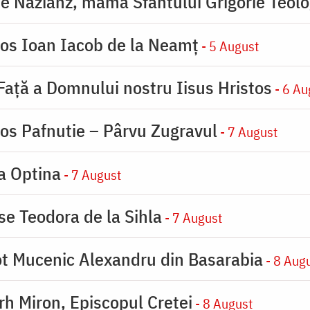
de Nazianz, mama Sfântului Grigorie Teolo
ios Ioan Iacob de la Neamț
- 5 August
 Faţă a Domnului nostru Iisus Hristos
- 6 Au
ios Pafnutie – Pârvu Zugravul
- 7 August
la Optina
- 7 August
se Teodora de la Sihla
- 7 August
eot Mucenic Alexandru din Basarabia
- 8 Aug
arh Miron, Episcopul Cretei
- 8 August