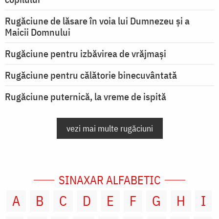
Rugăciune de lăsare în voia lui Dumnezeu şi a
Maicii Domnului
Rugăciune pentru izbăvirea de vrăjmași
Rugăciune pentru călătorie binecuvântată
Rugăciune puternică, la vreme de ispită
vezi mai multe rugăciuni
SINAXAR ALFABETIC
A
B
C
D
E
F
G
H
I