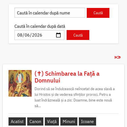
Caută în calendar după dată
(✝) Schimbarea la Față a
Domnului
Dorind să se îndulcească neîncetat de acea slavă a
lui Hristos și de vederea sfinților proroci, Petru a
luat îndrăzneală și a zis: Doamne, bine este nouă
să...
Acatist
Canon
Viață
Minuni
Icoane