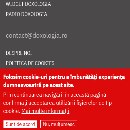
WIDGET DOXOLOGIA
RADIO DOXOLOGIA
DESPRE NOI
POLITICA DE COOKIES
DONEAZĂ ONLINE PENTRU CATEDRALA NAȚIONALĂ
Folosim cookie-uri pentru a îmbunătăți experiența
dumneavoastră pe acest site.
Prin continuarea navigării în această pagină
LIVE
confirmați acceptarea utilizării fișierelor de tip
cookie.
Mai multe informații
Site dezvoltat de
DOXOLOGIA MEDIA
,
Sunt de acord
Nu, mulțumesc