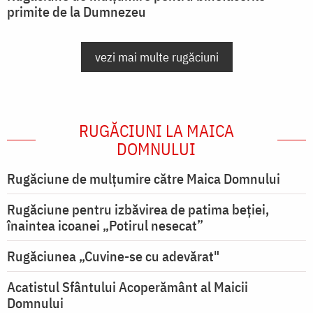
primite de la Dumnezeu
vezi mai multe rugăciuni
RUGĂCIUNI LA MAICA
DOMNULUI
Rugăciune de mulţumire către Maica Domnului
Rugăciune pentru izbăvirea de patima beției,
înaintea icoanei „Potirul nesecat”
Rugăciunea „Cuvine-se cu adevărat"
Acatistul Sfântului Acoperământ al Maicii
Domnului