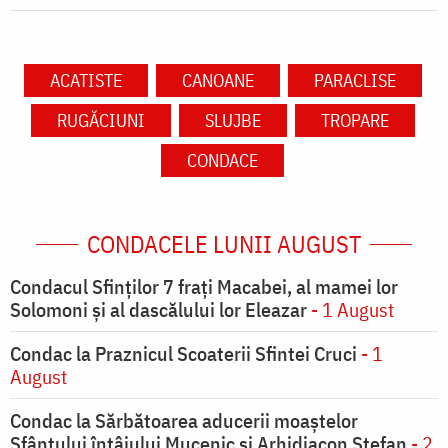
ACATISTE
CANOANE
PARACLISE
RUGĂCIUNI
SLUJBE
TROPARE
CONDACE
CONDACELE LUNII AUGUST
Condacul Sfinţilor 7 fraţi Macabei, al mamei lor
Solomoni şi al dascălului lor Eleazar
- 1 August
Condac la Praznicul Scoaterii Sfintei Cruci
- 1
August
Condac la Sărbătoarea aducerii moaştelor
Sfântului întâiului Mucenic şi Arhidiacon Ştefan
- 2