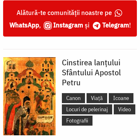
Alătură-te comunității noastre pe
WhatsApp
,
Instagram
și
Telegram
!
Cinstirea lanțului
Sfântului Apostol
Petru
Canon
Viață
Icoane
Locuri de pelerinaj
Video
Fotografii