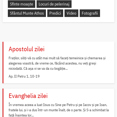
Sfinte moaște
Locuri de pelerinaj
Sfântul Munte Athos
Predici
Video
Fotografii
Apostolul zilei
Fraților, siliți-vă cu atât mai mult să faceți temeinice și chemarea și
alegerea voastră, de vreme ce, făcând acestea, nu veți greși
niciodată. Că așa vi se va da cu bogăție...
Ap. II Petru 1, 10-19
Evanghelia zilei
În vremea aceea a luat Iisus cu Sine pe Petru și pe Iacov și pe Ioan,
fratele lui, și i-a dus într-un munte înalt, de o parte. Și S-a schimbat la
față înaintea lor...