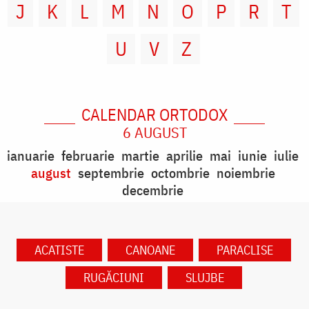
J
K
L
M
N
O
P
R
T
U
V
Z
CALENDAR ORTODOX
6 AUGUST
ianuarie
februarie
martie
aprilie
mai
iunie
iulie
august
septembrie
octombrie
noiembrie
decembrie
ACATISTE
CANOANE
PARACLISE
RUGĂCIUNI
SLUJBE