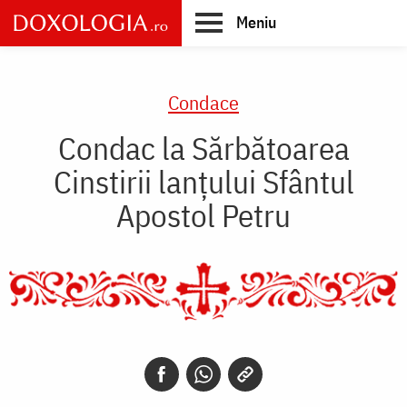
Skip
Meniu
to
main
Main
content
navigation
Condace
Condac la Sărbătoarea
Cinstirii lanţului Sfântul
Apostol Petru