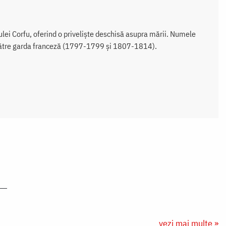
lei Corfu, oferind o privelişte deschisă asupra mării. Numele
de către garda franceză (1797-1799 şi 1807-1814).
vezi mai multe »