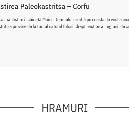
tirea Paleokastritsa – Corfu
ca mănăstire închinată Maicii Domnului se află pe coasta de vest a insu
tritisa provine de la turnul natural folosit drept bastion al regiunii 
HRAMURI