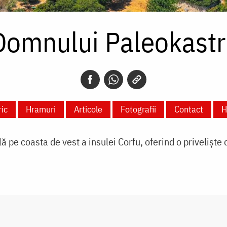
Domnului Paleokastri
ric
Hramuri
Articole
Fotografii
Contact
H
 pe coasta de vest a insulei Corfu, oferind o privelişte