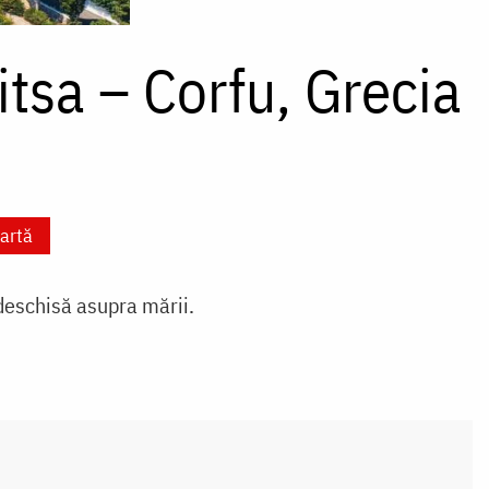
tsa – Corfu, Grecia
artă
 deschisă asupra mării.