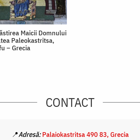
ăstirea Maicii Domnului
atea Paleokastritsa,
fu – Grecia
CONTACT
📍
Adresă:
Palaiokastritsa 490 83, Grecia