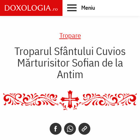
Skip
Meniu
to
main
Main
content
navigation
Tropare
Troparul Sfântului Cuvios
Mărturisitor Sofian de la
Antim