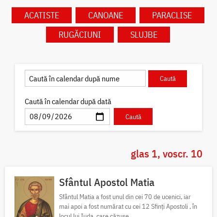
ACATISTE
CANOANE
PARACLISE
RUGĂCIUNI
SLUJBE
Caută în calendar după dată
glas 1, voscr. 10
Sfântul Apostol Matia
Sfântul Matia a fost unul din cei 70 de ucenici, iar
mai apoi a fost numărat cu cei 12 Sfinți Apostoli , în
locul lui Iuda, care căzuse.