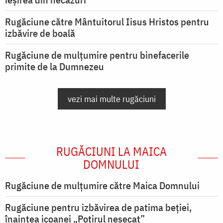
Rugăciune către Mântuitorul Iisus Hristos pentru
izbăvire de boală
Rugăciune de mulțumire pentru binefacerile
primite de la Dumnezeu
vezi mai multe rugăciuni
RUGĂCIUNI LA MAICA
DOMNULUI
Rugăciune de mulţumire către Maica Domnului
Rugăciune pentru izbăvirea de patima beției,
înaintea icoanei „Potirul nesecat”