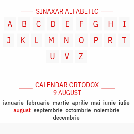
SINAXAR ALFABETIC
A
B
C
D
E
F
G
H
I
J
K
L
M
N
O
P
R
T
U
V
Z
CALENDAR ORTODOX
9 AUGUST
ianuarie
februarie
martie
aprilie
mai
iunie
iulie
august
septembrie
octombrie
noiembrie
decembrie