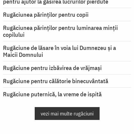
pentru ajutor la găsirea lucrurilor pierdute
Rugăciunea părinților pentru copii
Rugăciunea părinților pentru luminarea minţii
copilului
Rugăciune de lăsare în voia lui Dumnezeu şi a
Maicii Domnului
Rugăciune pentru izbăvirea de vrăjmași
Rugăciune pentru călătorie binecuvântată
Rugăciune puternică, la vreme de ispită
vezi mai multe rugăciuni