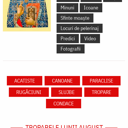
Minuni
Icoane
Sfinte moaște
Locuri de pelerinaj
Predici
Video
Fotografii
ACATISTE
CANOANE
PARACLISE
RUGĂCIUNI
SLUJBE
TROPARE
CONDACE
TROPARELE LUNII AUGUST