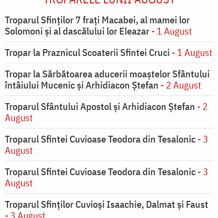
Troparul Sfinţilor 7 fraţi Macabei, al mamei lor
Solomoni şi al dascălului lor Eleazar
- 1 August
Tropar la Praznicul Scoaterii Sfintei Cruci
- 1 August
Tropar la Sărbătoarea aducerii moaştelor Sfântului
întâiului Mucenic şi Arhidiacon Ştefan
- 2 August
Troparul Sfântului Apostol și Arhidiacon Ștefan
- 2
August
Troparul Sfintei Cuvioase Teodora din Tesalonic
- 3
August
Troparul Sfintei Cuvioase Teodora din Tesalonic
- 3
August
Troparul Sfinţilor Cuvioşi Isaachie, Dalmat şi Faust
- 3 August