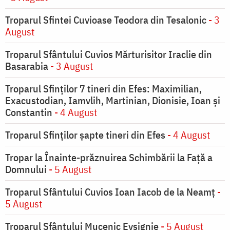
Troparul Sfintei Cuvioase Teodora din Tesalonic
- 3
August
Troparul Sfântului Cuvios Mărturisitor Iraclie din
Basarabia
- 3 August
Troparul Sfinţilor 7 tineri din Efes: Maximilian,
Exacustodian, Iamvlih, Martinian, Dionisie, Ioan şi
Constantin
- 4 August
Troparul Sfinţilor şapte tineri din Efes
- 4 August
Tropar la Înainte-prăznuirea Schimbării la Faţă a
Domnului
- 5 August
Troparul Sfântului Cuvios Ioan Iacob de la Neamț
-
5 August
Troparul Sfântului Mucenic Evsignie
- 5 August