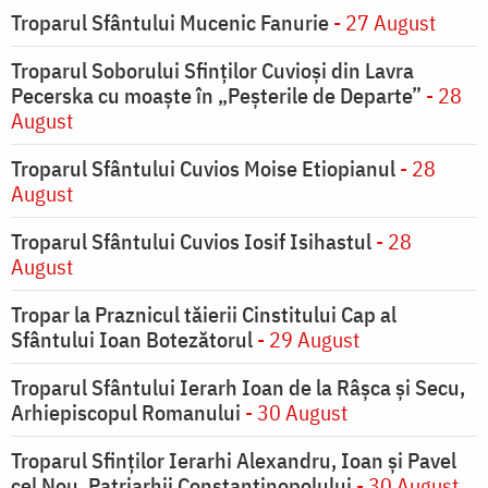
Troparul Sfântului Mucenic Fanurie
- 27 August
Troparul Soborului Sfinților Cuvioși din Lavra
Pecerska cu moaște în „Peșterile de Departe”
- 28
August
Troparul Sfântului Cuvios Moise Etiopianul
- 28
August
Troparul Sfântului Cuvios Iosif Isihastul
- 28
August
Tropar la Praznicul tăierii Cinstitului Cap al
Sfântului Ioan Botezătorul
- 29 August
Troparul Sfântului Ierarh Ioan de la Râşca şi Secu,
Arhiepiscopul Romanului
- 30 August
Troparul Sfinţilor Ierarhi Alexandru, Ioan şi Pavel
cel Nou, Patriarhii Constantinopolului
- 30 August