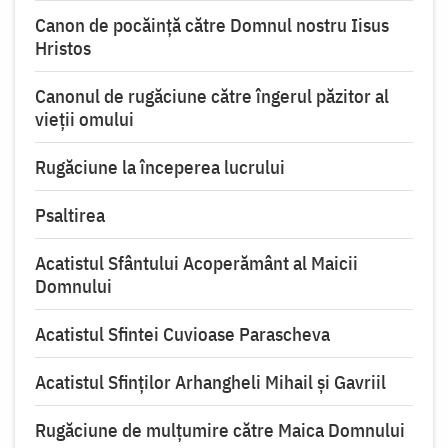
Canon de pocăință către Domnul nostru Iisus
Hristos
Canonul de rugăciune către îngerul păzitor al
vieții omului
Rugăciune la începerea lucrului
Psaltirea
Acatistul Sfântului Acoperământ al Maicii
Domnului
Acatistul Sfintei Cuvioase Parascheva
Acatistul Sfinților Arhangheli Mihail și Gavriil
Rugăciune de mulţumire către Maica Domnului