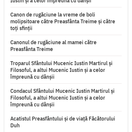
Iustin şi a celor împreună cu dânşii
Canon de rugăciune la vreme de boli
molipsitoare către Preasfânta Treime și către
toți sfinții
Canonul de rugăciune al mamei către
Preasfânta Treime
Troparul Sfântului Mucenic Iustin Martirul şi
Filosoful, a altui Mucenic Iustin şi a celor
împreună cu dânşii
Condacul Sfântului Mucenic Iustin Martirul şi
Filosoful, a altui Mucenic Iustin şi a celor
împreună cu dânşii
Acatistul Preasfântului și de viață Făcătorului
Duh