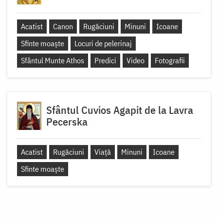
Acatist
Canon
Rugăciuni
Minuni
Icoane
Sfinte moaște
Locuri de pelerinaj
Sfântul Munte Athos
Predici
Video
Fotografii
Sfântul Cuvios Agapit de la Lavra
Pecerska
Acatist
Rugăciuni
Viață
Minuni
Icoane
Sfinte moaște