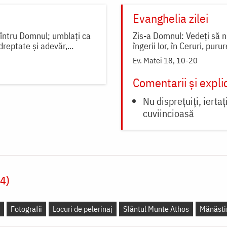
Evanghelia zilei
ă întru Domnul; umblați ca
Zis-a Domnul: Vedeți să nu
dreptate și adevăr,...
îngerii lor, în Ceruri, puru
Ev. Matei 18, 10-20
Comentarii și explic
Nu disprețuiți, ierta
cuviincioasă
14)
Fotografii
Locuri de pelerinaj
Sfântul Munte Athos
Mănăstiri