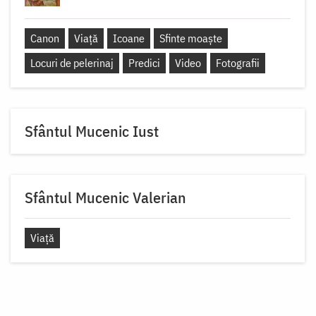
Canon
Viață
Icoane
Sfinte moaște
Locuri de pelerinaj
Predici
Video
Fotografii
Sfântul Mucenic Iust
Sfântul Mucenic Valerian
Viață