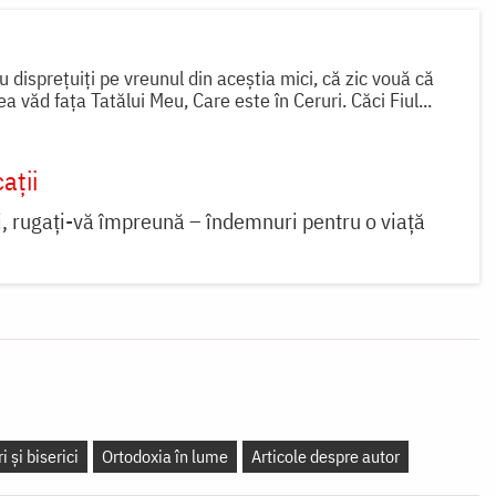
 disprețuiți pe vreunul din aceștia mici, că zic vouă că
rea văd fața Tatălui Meu, Care este în Ceruri. Căci Fiul...
ații
ți, rugați-vă împreună – îndemnuri pentru o viață
 și biserici
Ortodoxia în lume
Articole despre autor