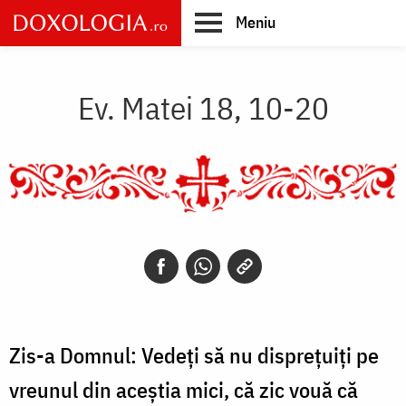
Skip
Meniu
to
main
Main
content
navigation
Ev. Matei 18, 10-20
Zis-a Domnul: Vedeți să nu disprețuiți pe
vreunul din aceștia mici, că zic vouă că