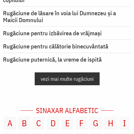
Rugăciune de lăsare în voia lui Dumnezeu şi a
Maicii Domnului
Rugăciune pentru izbăvirea de vrăjmași
Rugăciune pentru călătorie binecuvântată
Rugăciune puternică, la vreme de ispită
vezi mai multe rugăciuni
SINAXAR ALFABETIC
A
B
C
D
E
F
G
H
I