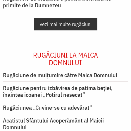
primite de la Dumnezeu
vezi mai multe rugăciuni
RUGĂCIUNI LA MAICA
DOMNULUI
Rugăciune de mulţumire către Maica Domnului
Rugăciune pentru izbăvirea de patima beției,
înaintea icoanei „Potirul nesecat”
Rugăciunea „Cuvine-se cu adevărat"
Acatistul Sfântului Acoperământ al Maicii
Domnului