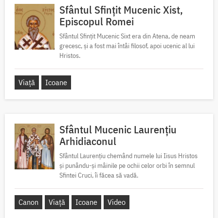
Sfântul Sfințit Mucenic Xist,
Episcopul Romei
Sfântul Sfințit Mucenic Sixt era din Atena, de neam
grecesc, și a fost mai întâi filosof, apoi ucenic al lui
Hristos.
Viață
Icoane
Sfântul Mucenic Laurențiu
Arhidiaconul
Sfântul Laurențiu chemând numele lui Iisus Hristos
și punându-și mâinile pe ochii celor orbi în semnul
Sfintei Cruci, îi făcea să vadă.
Canon
Viață
Icoane
Video