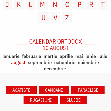
J
K
L
M
N
O
P
R
T
U
V
Z
CALENDAR ORTODOX
10 AUGUST
ianuarie
februarie
martie
aprilie
mai
iunie
iulie
august
septembrie
octombrie
noiembrie
decembrie
ACATISTE
CANOANE
PARACLISE
RUGĂCIUNI
SLUJBE