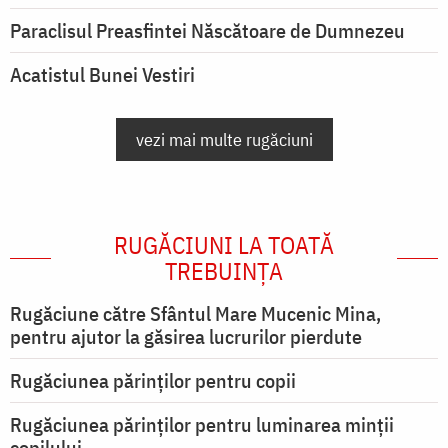
Paraclisul Preasfintei Născătoare de Dumnezeu
Acatistul Bunei Vestiri
vezi mai multe rugăciuni
RUGĂCIUNI LA TOATĂ
TREBUINȚA
Rugăciune către Sfântul Mare Mucenic Mina,
pentru ajutor la găsirea lucrurilor pierdute
Rugăciunea părinților pentru copii
Rugăciunea părinților pentru luminarea minţii
copilului