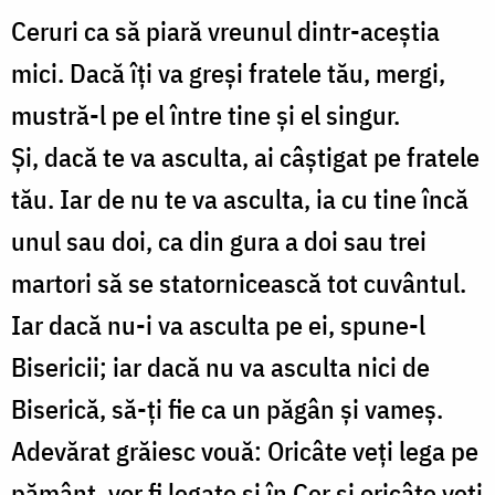
Ceruri ca să piară vreunul dintr-aceștia
mici. Dacă îți va greși fratele tău, mergi,
mustră-l pe el între tine și el singur.
Și, dacă te va asculta, ai câștigat pe fratele
tău. Iar de nu te va asculta, ia cu tine încă
unul sau doi, ca din gura a doi sau trei
martori să se statornicească tot cuvântul.
Iar dacă nu-i va asculta pe ei, spune-l
Bisericii; iar dacă nu va asculta nici de
Biserică, să-ți fie ca un păgân și vameș.
Adevărat grăiesc vouă: Oricâte veți lega pe
pământ, vor fi legate și în Cer și oricâte veți