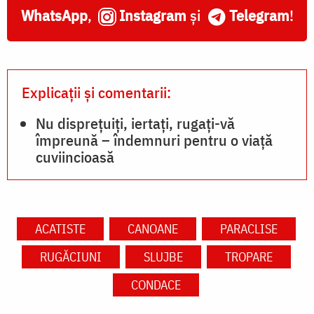
WhatsApp
,
Instagram
și
Telegram
!
Explicații și comentarii:
Nu disprețuiți, iertați, rugați-vă
împreună – îndemnuri pentru o viață
cuviincioasă
ACATISTE
CANOANE
PARACLISE
RUGĂCIUNI
SLUJBE
TROPARE
CONDACE