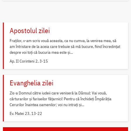
Apostolul zilei
Fraților, v-am scris vouă aceasta, ca nu cumva, la venirea mea, să
am întristare de la aceia care trebuie să mă bucure, fiind încredințat
despre voi toți că bucuria mea este și...
Ap. II Corinteni 2, 3-15
Evanghelia zilei
Zis-a Domnul către iudeii care veniseră la Dânsul: Vai vouă,
cărturarilor și fariseilor fățarnici! Pentru că închideți Împărăția
Cerurilor înaintea oamenilor; voi nu intrați și...
Ev. Matei 23, 13-22