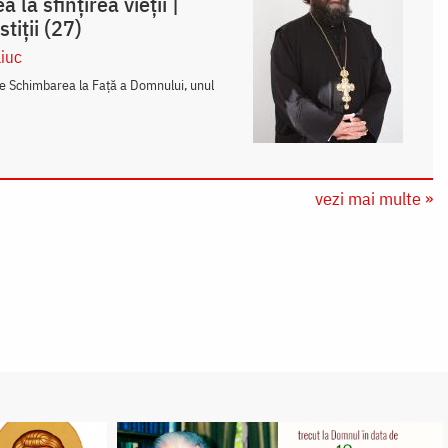
la sfințirea vieții |
tiții (27)
liuc
te Schimbarea la Față a Domnului, unul
vezi mai multe »