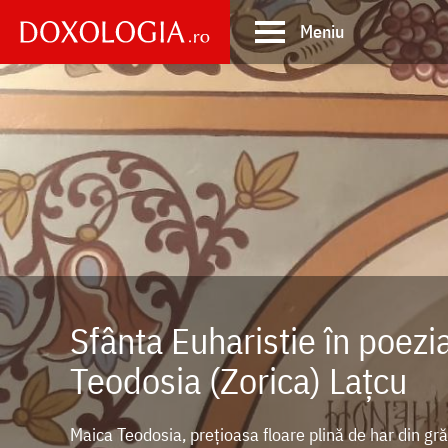
Skip
Meniu
to
main
Main
content
navigation
Sfânta Euharistie în poezia
Teodosia (Zorica) Lațcu
Maica Teodosia, prețioasa floare plină de har din gră