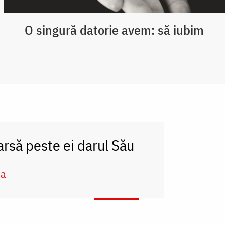
O singură datorie avem: să iubim
arsă peste ei darul Său
na