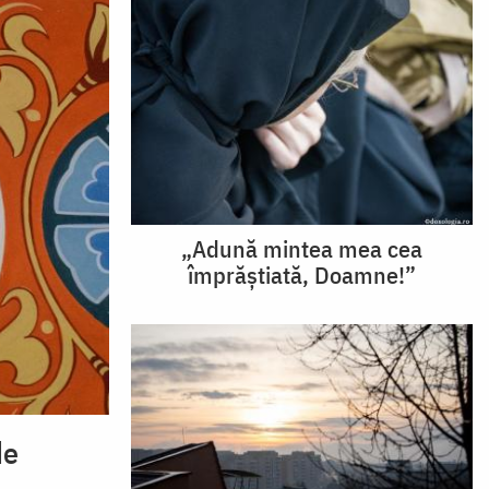
„Adună mintea mea cea
împrăștiată, Doamne!”
de