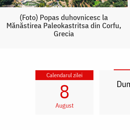
(Foto) Popas duhovnicesc la
Mănăstirea Paleokastritsa din Corfu,
Grecia
Calendarul zilei
Dum
8
August