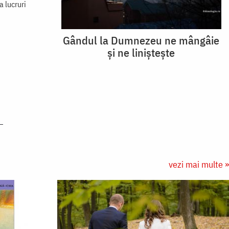
 lucruri
Gândul la Dumnezeu ne mângâie
și ne liniștește
vezi mai multe »