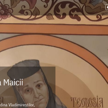
 Maicii
dina Vladimireștilor,