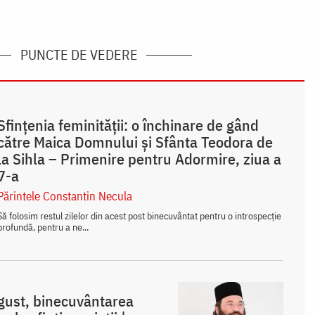
PUNCTE DE VEDERE
Sfințenia feminității: o închinare de gând
către Maica Domnului și Sfânta Teodora de
la Sihla – Primenire pentru Adormire, ziua a
7-a
Părintele Constantin Necula
Să folosim restul zilelor din acest post binecuvântat pentru o introspecție
profundă, pentru a ne...
ugust, binecuvântarea