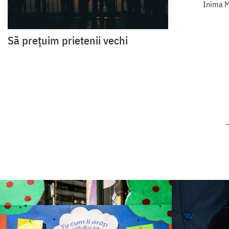
Inima M
Să prețuim prietenii vechi