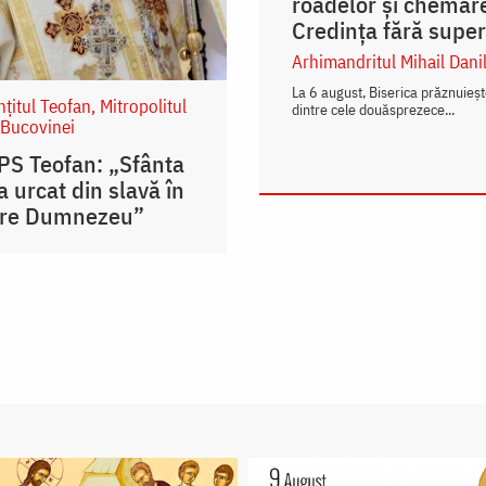
roadelor și chemarea 
Credința fără supers
Arhimandritul Mihail Dani
La 6 august, Biserica prăznuieș
nțitul Teofan, Mitropolitul
dintre cele douăsprezece...
 Bucovinei
IPS Teofan: „Sfânta
 urcat din slavă în
tre Dumnezeu”