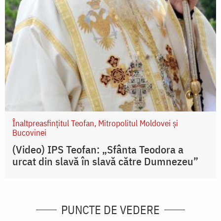
Înaltpreasfințitul Teofan, Mitropolitul Moldovei și
Bucovinei
(Video) IPS Teofan: „Sfânta Teodora a
urcat din slavă în slavă către Dumnezeu”
PUNCTE DE VEDERE