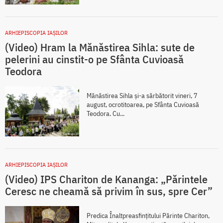
ARHIEPISCOPIA IAŞILOR
(Video) Hram la Mănăstirea Sihla: sute de
pelerini au cinstit-o pe Sfânta Cuvioasă
Teodora
Mănăstirea Sihla și-a sărbătorit vineri, 7
august, ocrotitoarea, pe Sfânta Cuvioasă
Teodora. Cu...
ARHIEPISCOPIA IAŞILOR
(Video) IPS Chariton de Kananga: „Părintele
Ceresc ne cheamă să privim în sus, spre Cer”
Predica Înaltpreasfințitului Părinte Chariton,