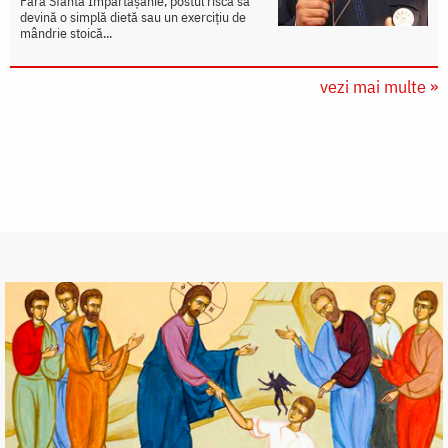
Fără Sfânta Împărtășanie, postul riscă să
devină o simplă dietă sau un exercițiu de
mândrie stoică...
vezi mai multe »