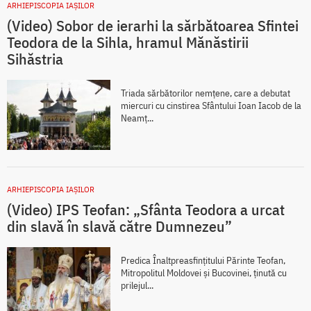
ARHIEPISCOPIA IAŞILOR
(Video) Sobor de ierarhi la sărbătoarea Sfintei
Teodora de la Sihla, hramul Mănăstirii
Sihăstria
Triada sărbătorilor nemțene, care a debutat
miercuri cu cinstirea Sfântului Ioan Iacob de la
Neamț...
ARHIEPISCOPIA IAŞILOR
(Video) IPS Teofan: „Sfânta Teodora a urcat
din slavă în slavă către Dumnezeu”
Predica Înaltpreasfințitului Părinte Teofan,
Mitropolitul Moldovei și Bucovinei, ținută cu
prilejul...