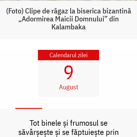
(Foto) Clipe de răgaz la biserica bizantină
„Adormirea Maicii Domnului” din
Kalambaka
Calendarul zilei
9
August
Tot binele și frumosul se
săvârșește și se făptuiește prin