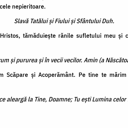
cele nepieritoare.
Slavă Tatălui şi Fiului şi Sfântului Duh.
Hristos, tămăduieşte rănile sufletului meu şi c
cum şi pururea şi în vecii vecilor. Amin (a Născătoa
vem Scăpare şi Acoperământ. Pe tine te mărim 
 ce aleargă la Tine, Doamne; Tu eşti Lumina celor 