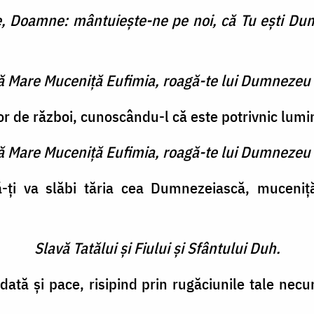
, Doamne: mântuieşte-ne pe noi, că Tu eşti Dum
tă Mare Muceniţă Eufimia, roagă-te lui Dumnezeu 
r de război, cunoscându-l că este potrivnic luminii
tă Mare Muceniţă Eufimia, roagă-te lui Dumnezeu 
ă-ţi va slăbi tăria cea Dumnezeiască, muceniţ
Slavă Tatălui şi Fiului şi Sfântului Duh.
ată şi pace, risipind prin rugăciunile tale necu