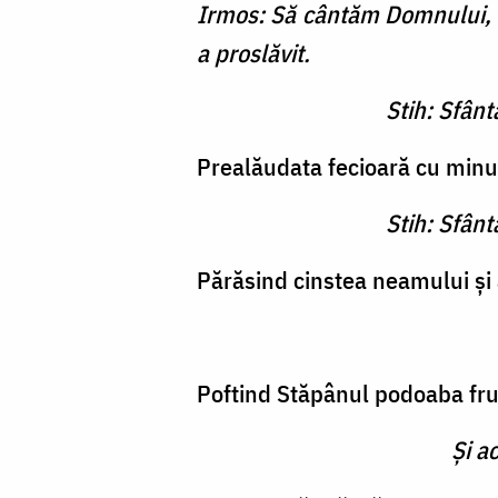
Irmos: Să cântăm Domnului, C
a proslăvit.
Stih: Sfân
Prealăudata fecioară cu minun
Stih: Sfân
Părăsind cinstea neamului şi a
Poftind Stăpânul podoaba frumu
Şi a