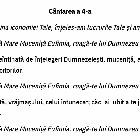
Cântarea a 4-a
a iconomiei Tale, înţeles-am lucrurile Tale şi a
tă Mare Muceniţă Eufimia, roagă-te lui Dumnezeu 
întinată de înţelegeri Dumnezeieşti, muceniţă, a
itorilor.
tă Mare Muceniţă Eufimia, roagă-te lui Dumnezeu 
tă, vrăjmaşului, celui întunecat; căci ai iubit a t
.
tă Mare Muceniţă Eufimia, roagă-te lui Dumnezeu 