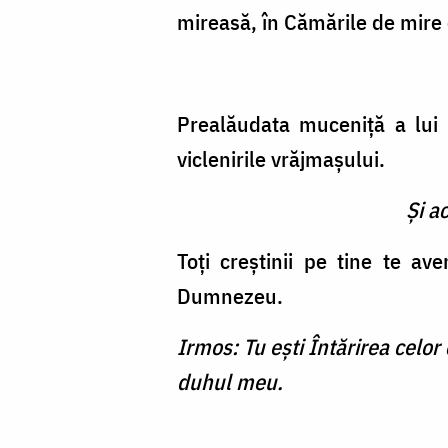
mireasă, în Cămările de mire 
Prealăudata muceniţă a lui 
viclenirile vrăjmaşului.
Şi a
Toţi creştinii pe tine te a
Dumnezeu.
Irmos: Tu eşti Întărirea celor
duhul meu.