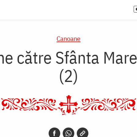
Canoane
ne către Sfânta Mare
(2)