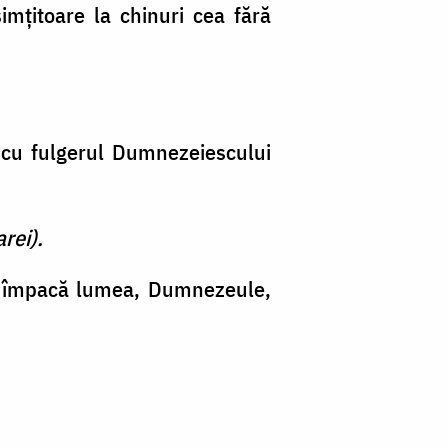
imţitoare la chinuri cea fără
şi cu fulgerul Dumnezeiescului
rei).
şi împacă lumea, Dumnezeule,