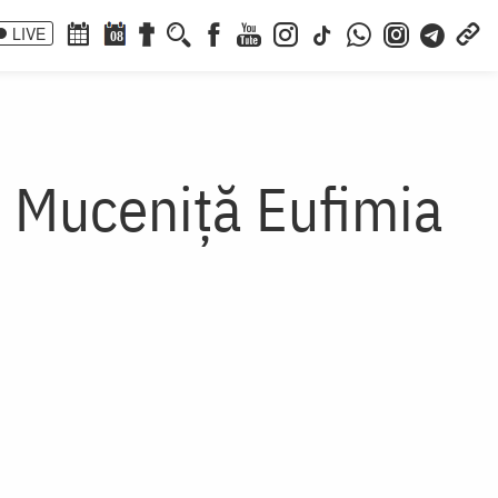
LIVE
08
 Muceniţă Eufimia