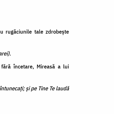
u rugăciunile tale zdrobeşte
rei).
fără încetare, Mireasă a lui
întunecaţi; şi pe Tine Te laudă