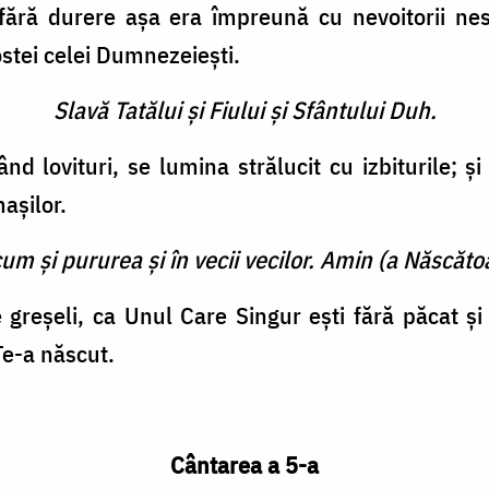
fără durere aşa era împreună cu nevoitorii nes
stei celei Dumnezeieşti.
Slavă Tatălui şi Fiului şi Sfântului Duh.
d lovituri, se lumina strălucit cu izbiturile; 
aşilor.
cum şi pururea şi în vecii vecilor. Amin (a Născătoa
e greşeli, ca Unul Care Singur eşti fără păcat 
Te-a născut.
Cântarea a 5-a