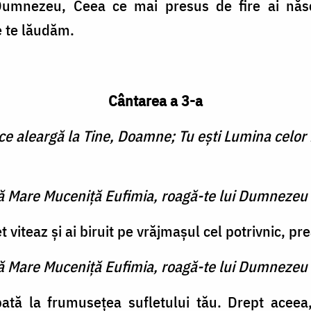
umnezeu, Ceea ce mai presus de fire ai năs
e te lăudăm.
Cântarea a 3-a
 ce aleargă la Tine, Doamne; Tu eşti Lumina celor 
tă Mare Muceniţă Eufimia, roagă-te lui Dumnezeu 
t viteaz şi ai biruit pe vrăjmaşul cel potrivnic, pr
tă Mare Muceniţă Eufimia, roagă-te lui Dumnezeu 
ată la frumuseţea sufletului tău. Drept aceea,