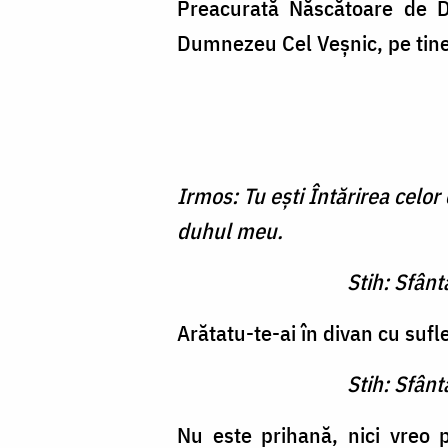
Preacurată Născătoare de D
Dumnezeu Cel Veşnic, pe tin
Irmos: Tu eşti Întărirea celor
duhul meu.
Stih: Sfân
Arătatu-te-ai în divan cu sufle
Stih: Sfân
Nu este prihană, nici vreo p