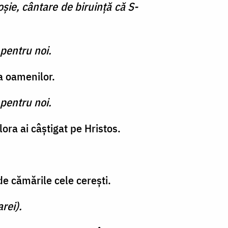
ie, cântare de biruinţă că S-
pentru noi.
a oamenilor.
pentru noi.
ora ai câştigat pe Hristos.
de cămările cele cereşti.
rei).