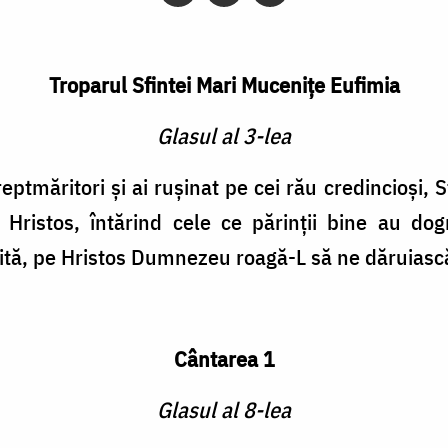
Troparul Sfintei Mari Muceniţe Eufimia
Glasul al 3-lea
reptmăritori şi ai ruşinat pe cei rău credincioşi
 Hristos, întărind cele ce părinţii bine au dog
tă, pe Hristos Dumnezeu roagă-L să ne dăruiasc
Cântarea 1
Glasul al 8-lea