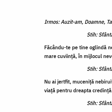
Irmos: Auzit-am, Doamne, Tain
Stih: Sfân
Făcându-te pe tine oglindă ne
mare cuviinţă, în mijlocul nevo
Stih: Sfân
Nu ai jertfit, muceniţă nebirui
viaţă pentru dreapta credinţă
Stih: Sfân