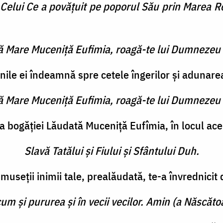
elui Ce a povăţuit pe poporul Său prin Marea Roş
tă Mare Muceniţă Eufimia, roagă-te lui Dumnezeu 
ile ei îndeamnă spre cetele îngerilor şi adunare
tă Mare Muceniţă Eufimia, roagă-te lui Dumnezeu 
 bogăţiei Lăudată Muceniţă Eufîmia, în locul acel
Slavă Tatălui şi Fiului şi Sfântului Duh.
seţii inimii tale, prealăudată, te-a învrednicit 
cum şi pururea şi în vecii vecilor. Amin (a Născătoa