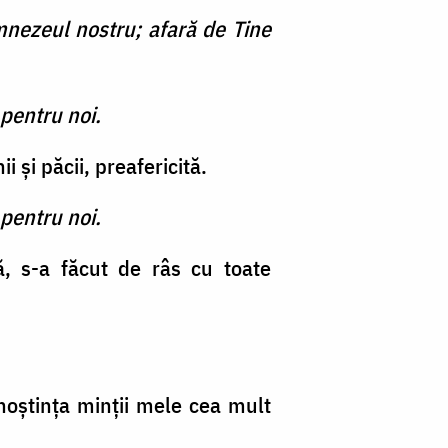
nezeul nostru; afară de Tine
pentru noi.
 şi păcii, preafericită.
pentru noi.
ă, s-a făcut de râs cu toate
noştinţa minţii mele cea mult