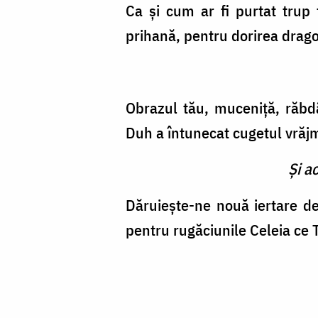
Ca şi cum ar fi purtat trup 
prihană, pentru dorirea drago
Obrazul tău, muceniţă, răbdân
Duh a întunecat cugetul vrăjm
Şi a
Dăruieşte-ne nouă iertare d
pentru rugăciunile Celeia ce 