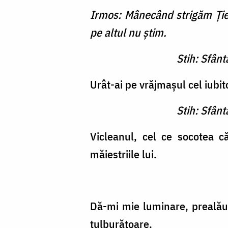
Irmos: Mânecând strigăm Ţie
pe altul nu ştim.
Stih: Sfân
Urât-ai pe vrăjmaşul cel iubito
Stih: Sfân
Vicleanul, cel ce socotea c
măiestriile lui.
Dă-mi mie luminare, prealăud
tulburătoare.