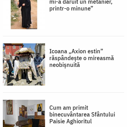
mi-a dăruit un metanier,
printr-o minune”
Icoana „Axion estin”
răspândește o mireasmă
neobișnuită
Cum am primit
binecuvântarea Sfântului
Paisie Aghioritul