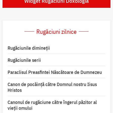
Widget Rugăciuni Doxologia
Rugăciuni zilnice
Rugăciunile dimineții
Rugăciunile serii
Paraclisul Preasfintei Născătoare de Dumnezeu
Canon de pocăință către Domnul nostru Iisus
Hristos
Canonul de rugăciune către îngerul păzitor al
vieții omului