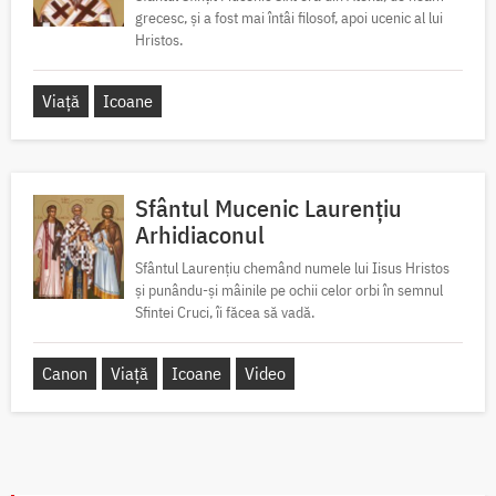
grecesc, și a fost mai întâi filosof, apoi ucenic al lui
Hristos.
Viață
Icoane
Sfântul Mucenic Laurențiu
Arhidiaconul
Sfântul Laurențiu chemând numele lui Iisus Hristos
și punându-și mâinile pe ochii celor orbi în semnul
Sfintei Cruci, îi făcea să vadă.
Canon
Viață
Icoane
Video