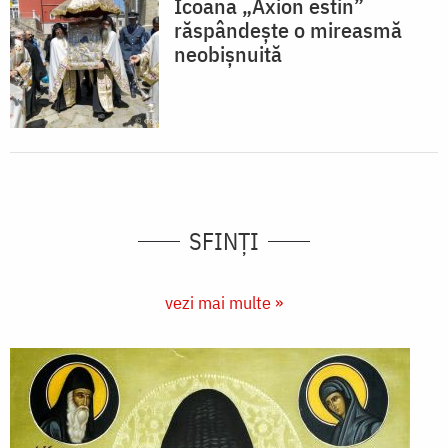
Icoana „Axion estin”
răspândește o mireasmă
neobișnuită
SFINȚI
vezi mai multe »