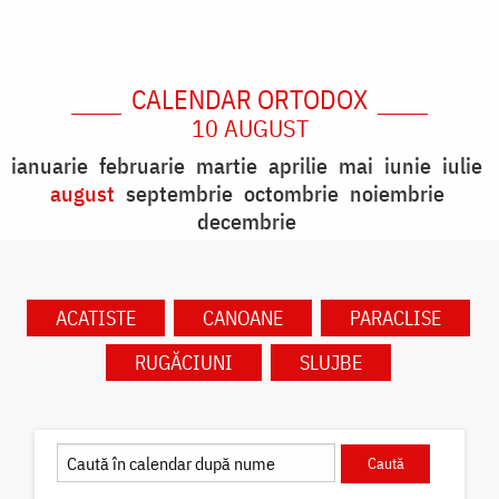
CALENDAR ORTODOX
10 AUGUST
ianuarie
februarie
martie
aprilie
mai
iunie
iulie
august
septembrie
octombrie
noiembrie
decembrie
ACATISTE
CANOANE
PARACLISE
RUGĂCIUNI
SLUJBE