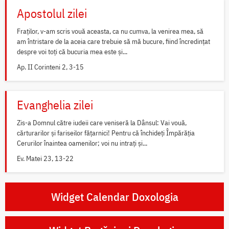
Apostolul zilei
Fraților, v-am scris vouă aceasta, ca nu cumva, la venirea mea, să
am întristare de la aceia care trebuie să mă bucure, fiind încredințat
despre voi toți că bucuria mea este și...
Ap. II Corinteni 2, 3-15
Evanghelia zilei
Zis-a Domnul către iudeii care veniseră la Dânsul: Vai vouă,
cărturarilor și fariseilor fățarnici! Pentru că închideți Împărăția
Cerurilor înaintea oamenilor; voi nu intrați și...
Ev. Matei 23, 13-22
Widget Calendar Doxologia