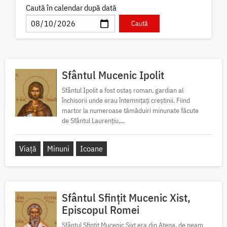
Caută în calendar după dată
Sfântul Mucenic Ipolit
Sfântul Ipolit a fost ostaș roman, gardian al
închisorii unde erau întemnițați creștinii. Fiind
martor la numeroase tămăduiri minunate făcute
de Sfântul Laurențiu,...
Viață
Minuni
Icoane
Sfântul Sfințit Mucenic Xist,
Episcopul Romei
Sfântul Sfințit Mucenic Sixt era din Atena, de neam