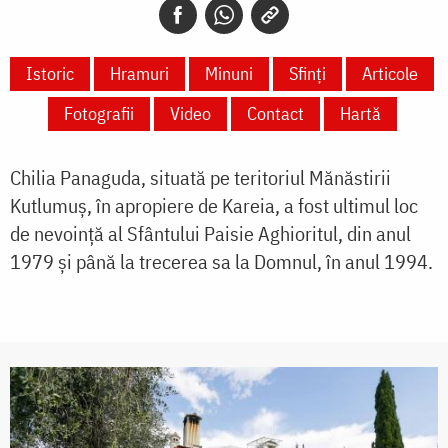
Istoric
Hramuri
Minuni
Sfinți
Articole
Fotografii
Video
Contact
Hartă
Chilia Panaguda, situată pe teritoriul Mănăstirii
Kutlumuş, în apropiere de Kareia, a fost ultimul loc
de nevoinţă al Sfântului Paisie Aghioritul, din anul
1979 și până la trecerea sa la Domnul, în anul 1994.