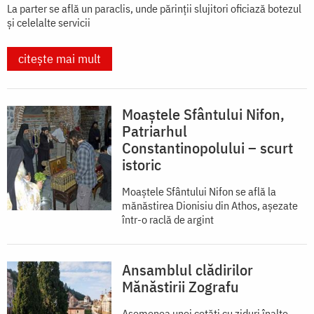
La parter se află un paraclis, unde părinții slujitori oficiază botezul
și celelalte servicii
citește mai mult
Moaștele Sfântului Nifon,
Patriarhul
Constantinopolului – scurt
istoric
Moaștele Sfântului Nifon se află la
mănăstirea Dionisiu din Athos, aşezate
într-o raclă de argint
Ansamblul clădirilor
Mănăstirii Zografu
Asemenea unei cetăţi cu ziduri înalte,