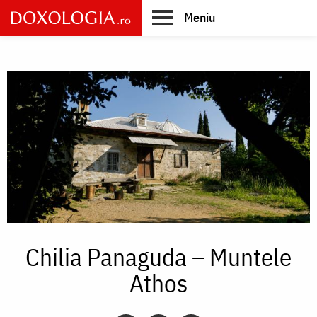
Skip
Meniu
to
main
Main
content
navigation
Chilia Panaguda – Muntele
Athos