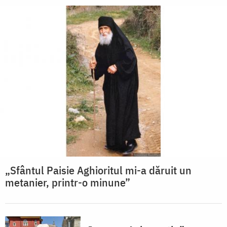
„Sfântul Paisie Aghioritul mi-a dăruit un
metanier, printr-o minune”