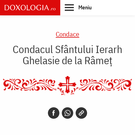
Skip
Meniu
to
main
Main
content
navigation
Condace
Condacul Sfântului Ierarh
Ghelasie de la Râmeţ