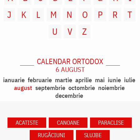
J
K
L
M
N
O
P
R
T
U
V
Z
CALENDAR ORTODOX
6 AUGUST
ianuarie
februarie
martie
aprilie
mai
iunie
iulie
august
septembrie
octombrie
noiembrie
decembrie
ACATISTE
CANOANE
PARACLISE
RUGĂCIUNI
SLUJBE