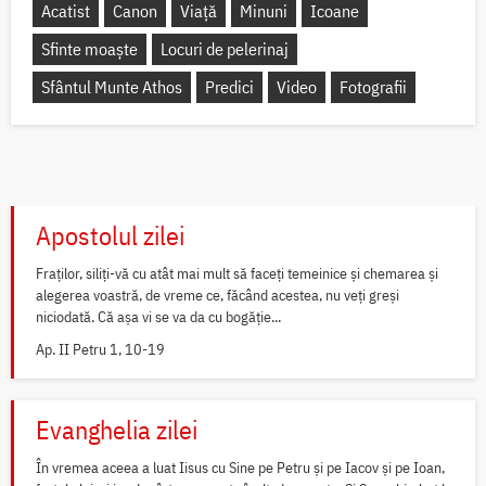
Acatist
Canon
Viață
Minuni
Icoane
Sfinte moaște
Locuri de pelerinaj
Sfântul Munte Athos
Predici
Video
Fotografii
Apostolul zilei
Fraților, siliți-vă cu atât mai mult să faceți temeinice și chemarea și
alegerea voastră, de vreme ce, făcând acestea, nu veți greși
niciodată. Că așa vi se va da cu bogăție...
Ap. II Petru 1, 10-19
Evanghelia zilei
În vremea aceea a luat Iisus cu Sine pe Petru și pe Iacov și pe Ioan,