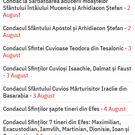
Condac la Sărbătoarea aducerii moaştelor
Sfântului întâiului Mucenic şi Arhidiacon Ştefan
- 2
August
Condacul Sfântului Apostol și Arhidiacon Ștefan
- 2
August
Condacul Sfintei Cuvioase Teodora din Tesalonic
- 3
August
Condacul Sfinţilor Cuvioşi Isaachie, Dalmat şi Faust
- 3 August
Condacul Sfântului Cuvios Mărturisitor Iraclie din
Basarabia
- 3 August
Condacul Sfinţilor şapte tineri din Efes
- 4 August
Condacul Sfinţilor 7 tineri din Efes: Maximilian,
Exacustodian, Iamvlih, Martinian, Dionisie, Ioan şi