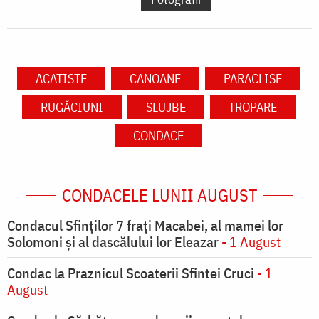
ACATISTE
CANOANE
PARACLISE
RUGĂCIUNI
SLUJBE
TROPARE
CONDACE
CONDACELE LUNII AUGUST
Condacul Sfinţilor 7 fraţi Macabei, al mamei lor
Solomoni şi al dascălului lor Eleazar
- 1 August
Condac la Praznicul Scoaterii Sfintei Cruci
- 1
August