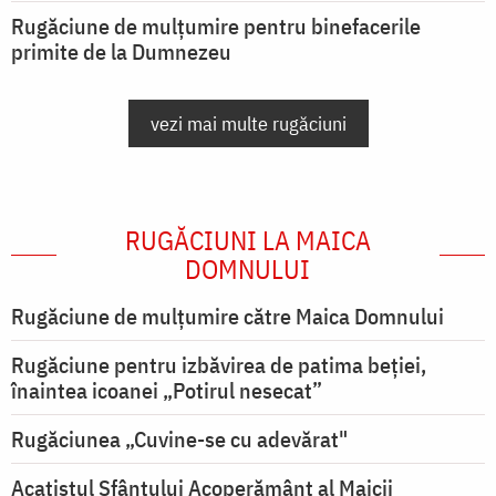
Rugăciune de mulțumire pentru binefacerile
primite de la Dumnezeu
vezi mai multe rugăciuni
RUGĂCIUNI LA MAICA
DOMNULUI
Rugăciune de mulţumire către Maica Domnului
Rugăciune pentru izbăvirea de patima beției,
înaintea icoanei „Potirul nesecat”
Rugăciunea „Cuvine-se cu adevărat"
Acatistul Sfântului Acoperământ al Maicii