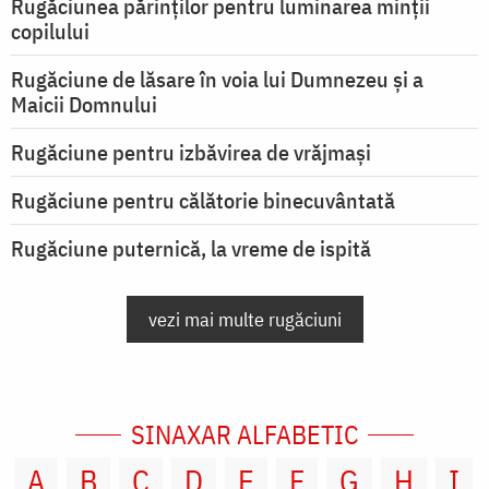
Rugăciunea părinților pentru luminarea minţii
copilului
Rugăciune de lăsare în voia lui Dumnezeu şi a
Maicii Domnului
Rugăciune pentru izbăvirea de vrăjmași
Rugăciune pentru călătorie binecuvântată
Rugăciune puternică, la vreme de ispită
vezi mai multe rugăciuni
SINAXAR ALFABETIC
A
B
C
D
E
F
G
H
I