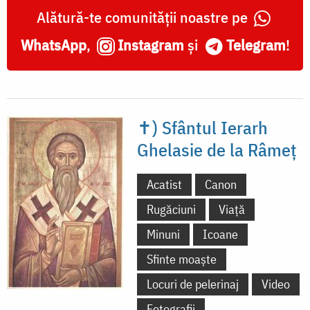
Alătură-te comunității noastre pe
WhatsApp
,
Instagram
și
Telegram
!
✝) Sfântul Ierarh
Ghelasie de la Râmeț
Acatist
Canon
Rugăciuni
Viață
Minuni
Icoane
Sfinte moaște
Locuri de pelerinaj
Video
Fotografii