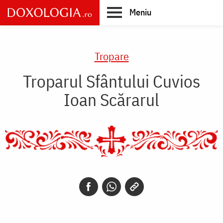
Skip
Meniu
to
main
Main
content
navigation
Tropare
Troparul Sfântului Cuvios
Ioan Scărarul