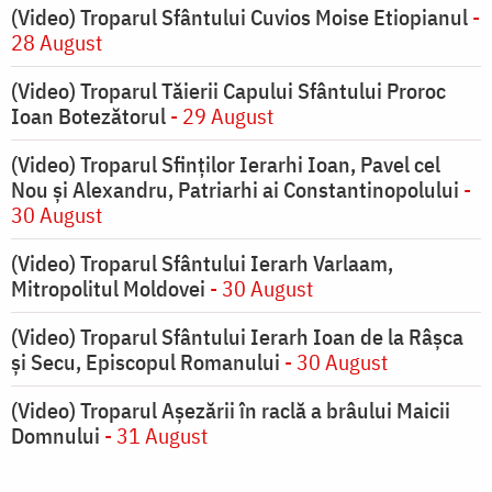
(Video) Troparul Sfântului Cuvios Moise Etiopianul
-
28 August
(Video) Troparul Tăierii Capului Sfântului Proroc
Ioan Botezătorul
- 29 August
(Video) Troparul Sfinților Ierarhi Ioan, Pavel cel
Nou și Alexandru, Patriarhi ai Constantinopolului
-
30 August
(Video) Troparul Sfântului Ierarh Varlaam,
Mitropolitul Moldovei
- 30 August
(Video) Troparul Sfântului Ierarh Ioan de la Râșca
și Secu, Episcopul Romanului
- 30 August
(Video) Troparul Așezării în raclă a brâului Maicii
Domnului
- 31 August