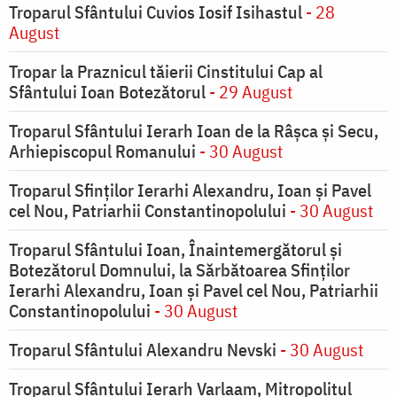
Troparul Sfântului Cuvios Iosif Isihastul
- 28
August
Tropar la Praznicul tăierii Cinstitului Cap al
Sfântului Ioan Botezătorul
- 29 August
Troparul Sfântului Ierarh Ioan de la Râşca şi Secu,
Arhiepiscopul Romanului
- 30 August
Troparul Sfinţilor Ierarhi Alexandru, Ioan şi Pavel
cel Nou, Patriarhii Constantinopolului
- 30 August
Troparul Sfântului Ioan, Înaintemergătorul şi
Botezătorul Domnului, la Sărbătoarea Sfinţilor
Ierarhi Alexandru, Ioan şi Pavel cel Nou, Patriarhii
Constantinopolului
- 30 August
Troparul Sfântului Alexandru Nevski
- 30 August
Troparul Sfântului Ierarh Varlaam, Mitropolitul