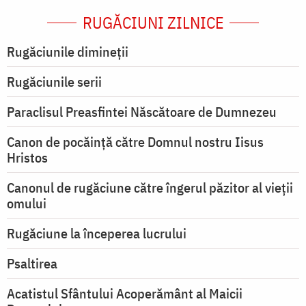
RUGĂCIUNI ZILNICE
Rugăciunile dimineții
Rugăciunile serii
Paraclisul Preasfintei Născătoare de Dumnezeu
Canon de pocăință către Domnul nostru Iisus
Hristos
Canonul de rugăciune către îngerul păzitor al vieții
omului
Rugăciune la începerea lucrului
Psaltirea
Acatistul Sfântului Acoperământ al Maicii