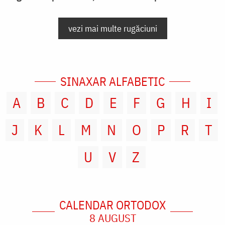
vezi mai multe rugăciuni
SINAXAR ALFABETIC
A
B
C
D
E
F
G
H
I
J
K
L
M
N
O
P
R
T
U
V
Z
CALENDAR ORTODOX
8 AUGUST