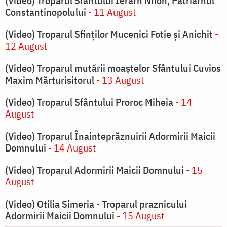
(Video) Troparul Sfântului Ierarh Nifon, Patriarhul
Constantinopolului
- 11 August
(Video) Troparul Sfinților Mucenici Fotie și Anichit
-
12 August
(Video) Troparul mutării moaștelor Sfântului Cuvios
Maxim Mărturisitorul
- 13 August
(Video) Troparul Sfântului Proroc Miheia
- 14
August
(Video) Troparul Înainteprăznuirii Adormirii Maicii
Domnului
- 14 August
(Video) Troparul Adormirii Maicii Domnului
- 15
August
(Video) Otilia Simeria - Troparul praznicului
Adormirii Maicii Domnului
- 15 August