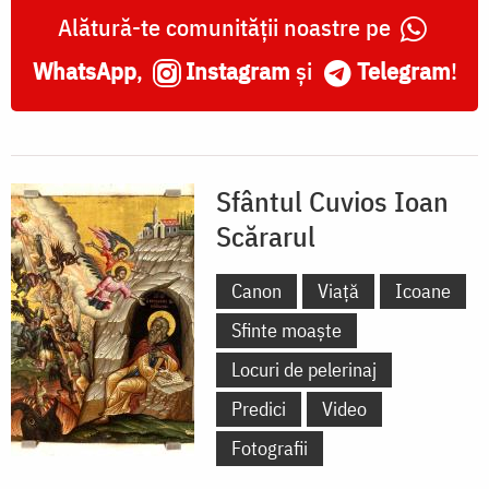
Alătură-te comunității noastre pe
WhatsApp
,
Instagram
și
Telegram
!
Sfântul Cuvios Ioan
Scărarul
Canon
Viață
Icoane
Sfinte moaște
Locuri de pelerinaj
Predici
Video
Fotografii