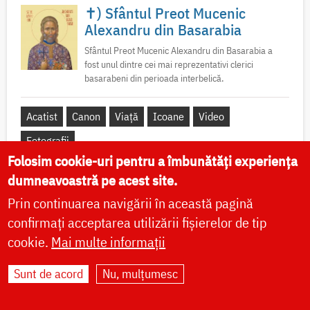
✝) Sfântul Preot Mucenic
Alexandru din Basarabia
Sfântul Preot Mucenic Alexandru din Basarabia a
fost unul dintre cei mai reprezentativi clerici
basarabeni din perioada interbelică.
Acatist
Canon
Viață
Icoane
Video
Fotografii
Folosim cookie-uri pentru a îmbunătăți experiența
dumneavoastră pe acest site.
Prin continuarea navigării în această pagină
Sfântul Ierarh Calinic al
confirmați acceptarea utilizării fișierelor de tip
Edessei
cookie.
Mai multe informații
Pe 23 iunie 2020, Patriarhia Ecumenică a hotărât
canonizarea Mitropolitului Calinic al Edessei, Pellei
Sunt de acord
Nu, mulțumesc
și Almopiei (1919-1984) și pomenirea lui în
fiecare an la data de...