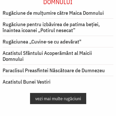
DOMNULUI
Rugăciune de mulţumire către Maica Domnului
Rugăciune pentru izbăvirea de patima beției,
înaintea icoanei „Potirul nesecat”
Rugăciunea „Cuvine-se cu adevărat"
Acatistul Sfântului Acoperământ al Maicii
Domnului
Paraclisul Preasfintei Născătoare de Dumnezeu
Acatistul Bunei Vestiri
vezi mai multe rugăciuni