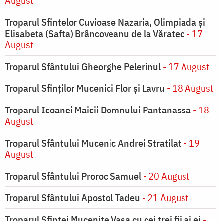
August
Troparul Sfintelor Cuvioase Nazaria, Olimpiada și
Elisabeta (Safta) Brâncoveanu de la Văratec
- 17
August
Troparul Sfântului Gheorghe Pelerinul
- 17 August
Troparul Sfinţilor Mucenici Flor şi Lavru
- 18 August
Troparul Icoanei Maicii Domnului Pantanassa
- 18
August
Troparul Sfântului Mucenic Andrei Stratilat
- 19
August
Troparul Sfântului Proroc Samuel
- 20 August
Troparul Sfântului Apostol Tadeu
- 21 August
Troparul Sfintei Muceniţe Vasa cu cei trei fii ai ei
-