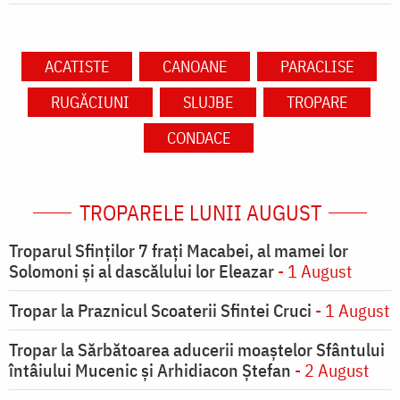
ACATISTE
CANOANE
PARACLISE
RUGĂCIUNI
SLUJBE
TROPARE
CONDACE
TROPARELE LUNII AUGUST
Troparul Sfinţilor 7 fraţi Macabei, al mamei lor
Solomoni şi al dascălului lor Eleazar
- 1 August
Tropar la Praznicul Scoaterii Sfintei Cruci
- 1 August
Tropar la Sărbătoarea aducerii moaştelor Sfântului
întâiului Mucenic şi Arhidiacon Ştefan
- 2 August