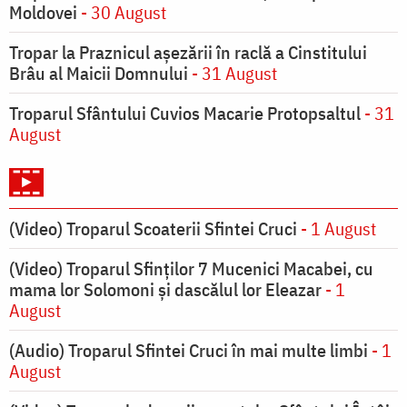
Moldovei
- 30 August
Tropar la Praznicul aşezării în raclă a Cinstitului
Brâu al Maicii Domnului
- 31 August
Troparul Sfântului Cuvios Macarie Protopsaltul
- 31
August
(Video) Troparul Scoaterii Sfintei Cruci
- 1 August
(Video) Troparul Sfinților 7 Mucenici Macabei, cu
mama lor Solomoni și dascălul lor Eleazar
- 1
August
(Audio) Troparul Sfintei Cruci în mai multe limbi
- 1
August