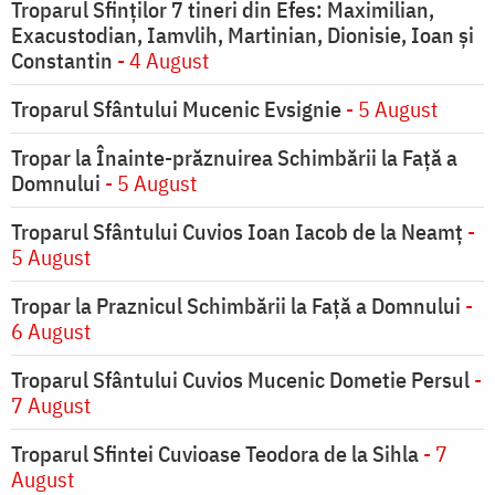
Troparul Sfinţilor 7 tineri din Efes: Maximilian,
Exacustodian, Iamvlih, Martinian, Dionisie, Ioan şi
Constantin
- 4 August
Troparul Sfântului Mucenic Evsignie
- 5 August
Tropar la Înainte-prăznuirea Schimbării la Faţă a
Domnului
- 5 August
Troparul Sfântului Cuvios Ioan Iacob de la Neamț
-
5 August
Tropar la Praznicul Schimbării la Faţă a Domnului
-
6 August
Troparul Sfântului Cuvios Mucenic Dometie Persul
-
7 August
Troparul Sfintei Cuvioase Teodora de la Sihla
- 7
August