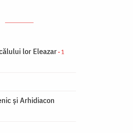
călului lor Eleazar
- 1
nic şi Arhidiacon