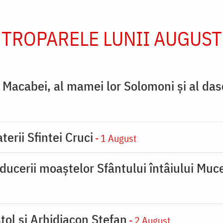
TROPARELE LUNII AUGUST
ţi Macabei, al mamei lor Solomoni şi al das
terii Sfintei Cruci
- 1 August
ducerii moaştelor Sfântului întâiului Muce
tol și Arhidiacon Ștefan
- 2 August