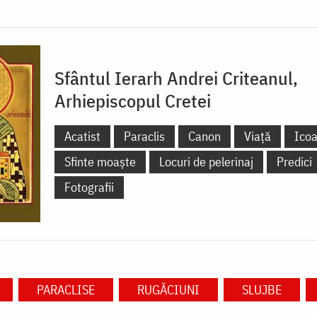
Sfântul Ierarh Andrei Criteanul,
Arhiepiscopul Cretei
Acatist
Paraclis
Canon
Viață
Ico
Sfinte moaște
Locuri de pelerinaj
Predici
Fotografii
PARACLISE
RUGĂCIUNI
SLUJBE