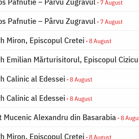
os Pafnutie – Pârvu Zugravul
- 7 August
os Pafnutie – Pârvu Zugravul
- 7 August
rh Miron, Episcopul Cretei
- 8 August
h Emilian Mărturisitorul, Episcopul Cizicu
h Calinic al Edessei
- 8 August
h Calinic al Edessei
- 8 August
ot Mucenic Alexandru din Basarabia
- 8 Augu
rh Miron, Episcopul Cretei
- 8 August