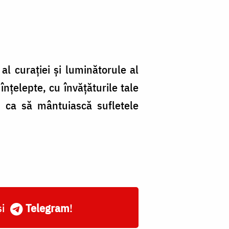
al curaţiei şi luminătorule al
nţelepte, cu învăţăturile tale
u ca să mântuiască sufletele
și
Telegram
!