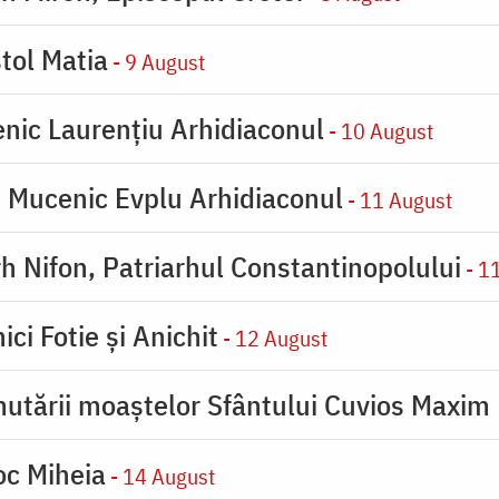
tol Matia
- 9 August
enic Laurențiu Arhidiaconul
- 10 August
e Mucenic Evplu Arhidiaconul
- 11 August
rh Nifon, Patriarhul Constantinopolului
- 1
ici Fotie şi Anichit
- 12 August
utării moaştelor Sfântului Cuvios Maxim 
oc Miheia
- 14 August