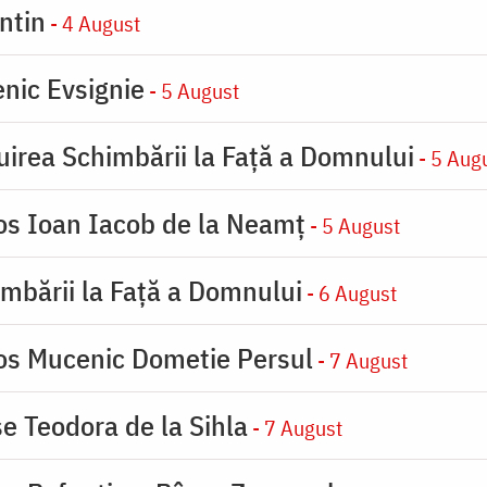
ntin
- 4 August
nic Evsignie
- 5 August
uirea Schimbării la Faţă a Domnului
- 5 Aug
ios Ioan Iacob de la Neamț
- 5 August
imbării la Faţă a Domnului
- 6 August
ios Mucenic Dometie Persul
- 7 August
se Teodora de la Sihla
- 7 August