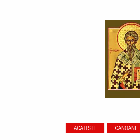
ACATISTE
CANOANE