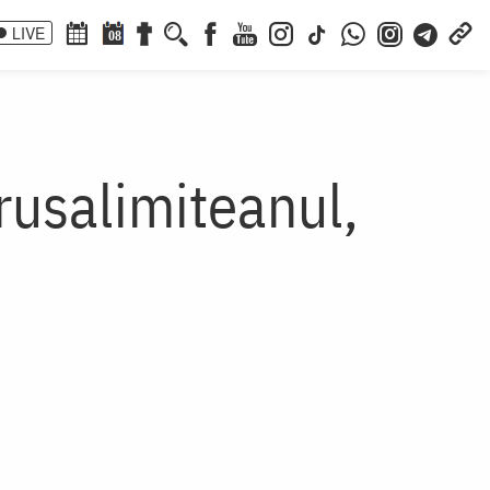
LIVE
08
rusalimiteanul,
i