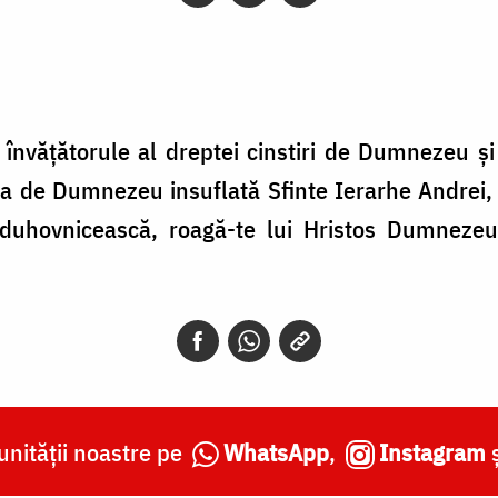
 învăţătorule al dreptei cinstiri de Dumnezeu şi 
a de Dumnezeu insuflată Sfinte Ierarhe Andrei, î
ă duhovnicească, roagă-te lui Hristos Dumneze
nității noastre pe
WhatsApp
,
Instagram