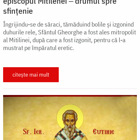
episcopul Mitilenei ‒ drumul spre
sfințenie
Îngrijindu-se de săraci, tămăduind bolile și izgonind
duhurile rele, Sfântul Gheorghe a fost ales mitropolit
al Mitilinei, după care a fost izgonit, pentru că l-a
mustrat pe împăratul eretic.
citește mai mult