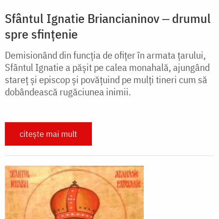
Sfântul Ignatie Briancianinov ‒ drumul
spre sfințenie
Demisionând din funcția de ofițer în armata țarului,
Sfântul Ignatie a pășit pe calea monahală, ajungând
stareț și episcop și povățuind pe mulți tineri cum să
dobândească rugăciunea inimii.
citește mai mult