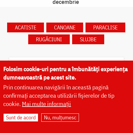
decembrie
ACATISTE
CANOANE
PARACLISE
RUGĂCIUNI
SLUJBE
Folosim cookie-uri pentru a îmbunătăți experiența
dumneavoastră pe acest site.
Caută în calendar după dată
Prin continuarea navigării în această pagină
confirmați acceptarea utilizării fișierelor de tip
cookie.
Mai multe informații
Sunt de acord
Nu, mulțumesc
✝) Sfântul Preot Mucenic
Alexandru din Basarabia