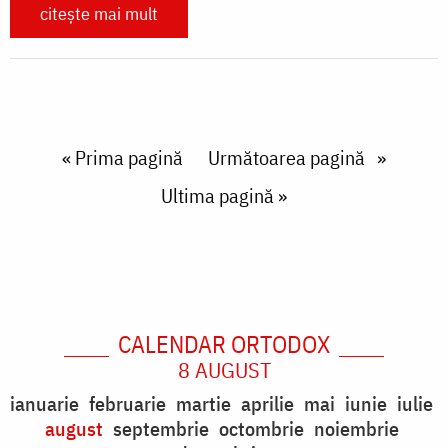
citește mai mult
Paginare
First page
« Prima pagină
Next page
Următoarea pagină
Last page
Ultima pagină »
CALENDAR ORTODOX
8 AUGUST
ianuarie
februarie
martie
aprilie
mai
iunie
iulie
august
septembrie
octombrie
noiembrie