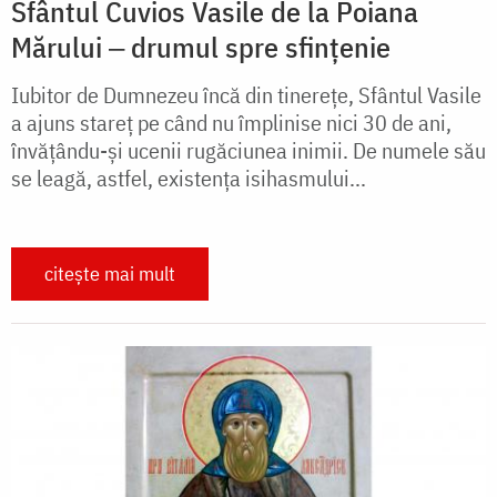
Sfântul Cuvios Vasile de la Poiana
Mărului ‒ drumul spre sfințenie
Iubitor de Dumnezeu încă din tinerețe, Sfântul Vasile
a ajuns stareț pe când nu împlinise nici 30 de ani,
învățându-și ucenii rugăciunea inimii. De numele său
se leagă, astfel, existența isihasmului...
citește mai mult