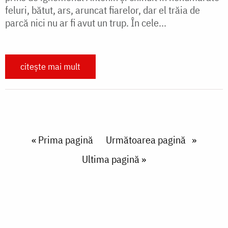
feluri, bătut, ars, aruncat fiarelor, dar el trăia de
parcă nici nu ar fi avut un trup. În cele...
citește mai mult
Paginare
First page
« Prima pagină
Next page
Următoarea pagină
Last page
Ultima pagină »