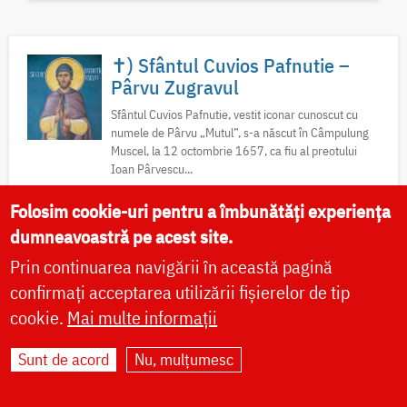
✝) Sfântul Cuvios Pafnutie –
Pârvu Zugravul
Sfântul Cuvios Pafnutie, vestit iconar cunoscut cu
numele de Pârvu „Mutul”, s-a născut în Câmpulung
Muscel, la 12 octombrie 1657, ca fiu al preotului
Ioan Pârvescu...
Folosim cookie-uri pentru a îmbunătăți experiența
Acatist
Paraclis
Viață
Icoane
dumneavoastră pe acest site.
Locuri de pelerinaj
Fotografii
Prin continuarea navigării în această pagină
confirmați acceptarea utilizării fișierelor de tip
cookie.
Mai multe informații
✝) Sfânta Cuvioasă Teodora de
la Sihla
Sunt de acord
Nu, mulțumesc
Această floare duhovnicească și mireasă a lui
Hristos, pe care a odrăslit-o pământul binecuvântat