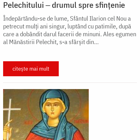
Pelechitului ‒ drumul spre sfințenie
Îndepărtându-se de lume, Sfântul Ilarion cel Nou a
petrecut mulți ani singur, luptând cu patimile, după
care a dobândit darul facerii de minuni. Ales egumen
al Mănăstirii Pelechit, s-a sfârșit din...
citește mai mult