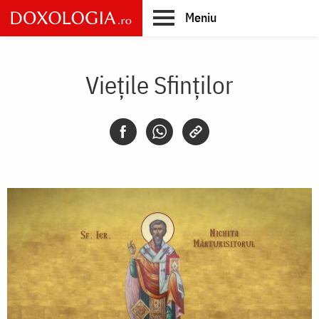
Skip
Meniu
to
main
Main
content
navigation
Vieţile Sfinţilor