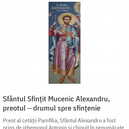
Sfântul Sfințit Mucenic Alexandru,
preotul ‒ drumul spre sfințenie
Preot al cetății Pamfilia, Sfântul Alexandru a fost
prins de ighemonul Antonin și chinuit în nenumărate