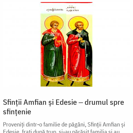
Sfinții Amfian și Edesie ‒ drumul spre
sfințenie
Proveniți dintr-o familie de păgâni, Sfinții Amfian și
Edesie, frați după trup, și-au părăsit familia și au