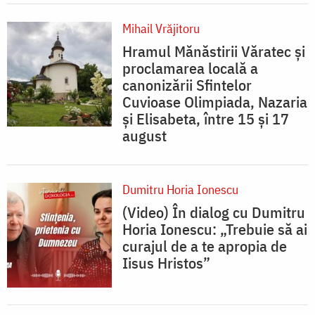
Mihail Vrăjitoru
Hramul Mănăstirii Văratec și
proclamarea locală a
canonizării Sfintelor
Cuvioase Olimpiada, Nazaria
și Elisabeta, între 15 și 17
august
Dumitru Horia Ionescu
(Video) În dialog cu Dumitru
Horia Ionescu: „Trebuie să ai
curajul de a te apropia de
Iisus Hristos”