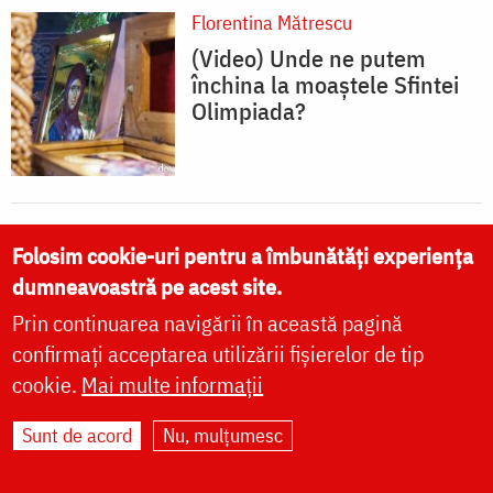
Florentina Mătrescu
(Video) Unde ne putem
închina la moaștele Sfintei
Olimpiada?
Florentina Mătrescu
Folosim cookie-uri pentru a îmbunătăți experiența
(Video) Cum s-a pregătit
dumneavoastră pe acest site.
Sfânta Olimpiada pentru
Prin continuarea navigării în această pagină
întâlnirea cu Dumnezeu
confirmați acceptarea utilizării fișierelor de tip
cookie.
Mai multe informații
Sunt de acord
Nu, mulțumesc
Răzvan Mihai Clipici