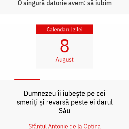
O singură datorie avem: să iubim
Calendarul zilei
8
August
Dumnezeu îi iubește pe cei
smeriți și revarsă peste ei darul
Său
Sfântul Antonie de la Optina