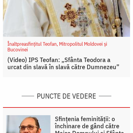
Înaltpreasfințitul Teofan, Mitropolitul Moldovei și
Bucovinei
(Video) IPS Teofan: „Sfânta Teodora a
urcat din slavă în slavă către Dumnezeu”
PUNCTE DE VEDERE
Sfințenia feminității: o
închinare de gând către
Maica Domnului și Sfânta