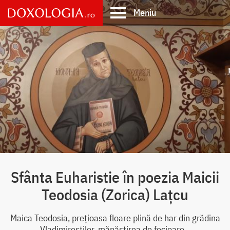
Skip
Meniu
to
main
Main
content
navigation
Sfânta Euharistie în poezia Maicii
Teodosia (Zorica) Lațcu
Maica Teodosia, prețioasa floare plină de har din grădina
Vladimireștilor, mănăstirea de fecioare...