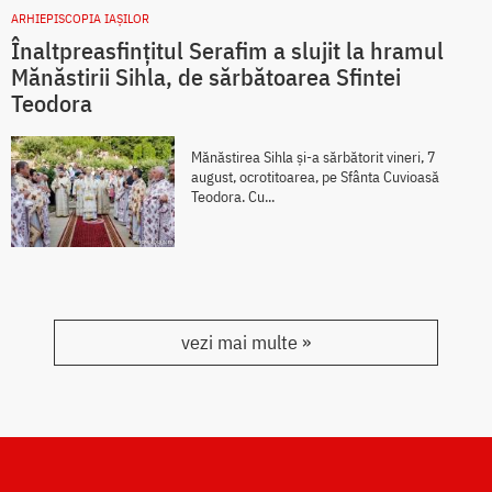
ARHIEPISCOPIA IAŞILOR
Înaltpreasfințitul Serafim a slujit la hramul
Mănăstirii Sihla, de sărbătoarea Sfintei
Teodora
Mănăstirea Sihla și-a sărbătorit vineri, 7
august, ocrotitoarea, pe Sfânta Cuvioasă
Teodora. Cu...
vezi mai multe »