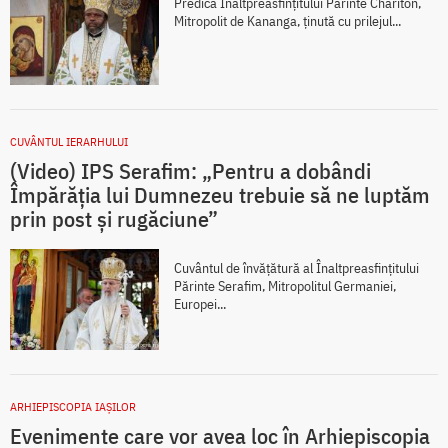
Predica Înaltpreasfințitului Părinte Chariton,
Mitropolit de Kananga, ținută cu prilejul...
CUVÂNTUL IERARHULUI
(Video) IPS Serafim: „Pentru a dobândi
Împărăția lui Dumnezeu trebuie să ne luptăm
prin post și rugăciune”
Cuvântul de învățătură al Înaltpreasfințitului
Părinte Serafim, Mitropolitul Germaniei,
Europei...
ARHIEPISCOPIA IAŞILOR
Evenimente care vor avea loc în Arhiepiscopia