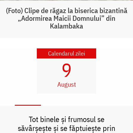
(Foto) Clipe de răgaz la biserica bizantină
„Adormirea Maicii Domnului” din
Kalambaka
Calendarul zilei
9
August
Tot binele și frumosul se
săvârșește și se făptuiește prin