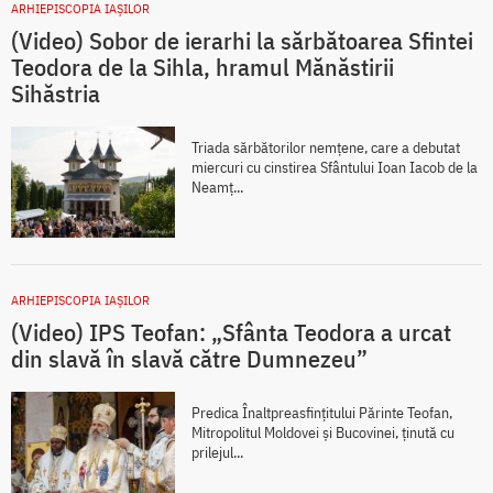
ARHIEPISCOPIA IAŞILOR
(Video) Sobor de ierarhi la sărbătoarea Sfintei
Teodora de la Sihla, hramul Mănăstirii
Sihăstria
Triada sărbătorilor nemțene, care a debutat
miercuri cu cinstirea Sfântului Ioan Iacob de la
Neamț...
ARHIEPISCOPIA IAŞILOR
(Video) IPS Teofan: „Sfânta Teodora a urcat
din slavă în slavă către Dumnezeu”
Predica Înaltpreasfințitului Părinte Teofan,
Mitropolitul Moldovei și Bucovinei, ținută cu
prilejul...