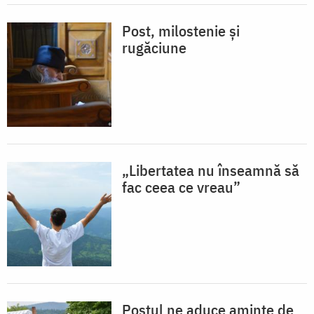
Post, milostenie și
rugăciune
„Libertatea nu înseamnă să
fac ceea ce vreau”
Postul ne aduce aminte de