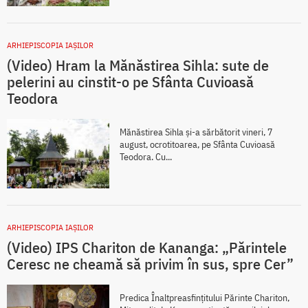
ARHIEPISCOPIA IAŞILOR
(Video) Hram la Mănăstirea Sihla: sute de
pelerini au cinstit-o pe Sfânta Cuvioasă
Teodora
Mănăstirea Sihla și-a sărbătorit vineri, 7
august, ocrotitoarea, pe Sfânta Cuvioasă
Teodora. Cu...
ARHIEPISCOPIA IAŞILOR
(Video) IPS Chariton de Kananga: „Părintele
Ceresc ne cheamă să privim în sus, spre Cer”
Predica Înaltpreasfințitului Părinte Chariton,