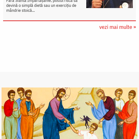
Fără Sfânta Împărtășanie, postul riscă să
devină o simplă dietă sau un exercițiu de
mândrie stoică...
vezi mai multe »