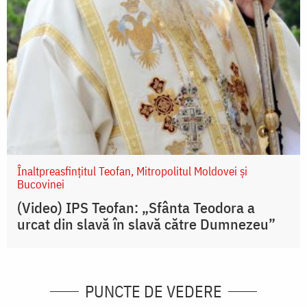
Înaltpreasfințitul Teofan, Mitropolitul Moldovei și
Bucovinei
(Video) IPS Teofan: „Sfânta Teodora a
urcat din slavă în slavă către Dumnezeu”
PUNCTE DE VEDERE