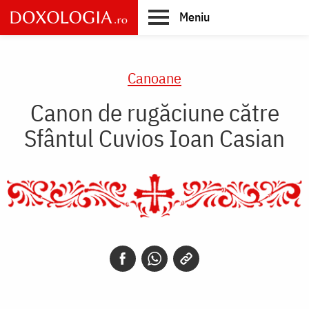
Skip
Meniu
to
main
Main
content
navigation
Canoane
Canon de rugăciune către
Sfântul Cuvios Ioan Casian