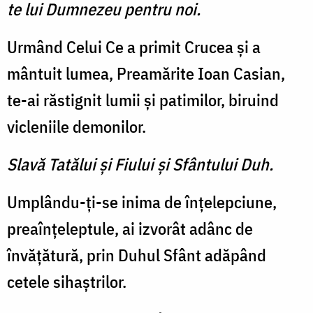
te lui Dumnezeu pentru noi.
Urmând Celui Ce a primit Crucea şi a
mântuit lumea, Preamărite Ioan Casian,
te-ai răstignit lumii şi patimilor, biruind
vicleniile demonilor.
Slavă Tatălui şi Fiului şi Sfântului Duh.
Umplându-ţi-se inima de înţelepciune,
preaînţeleptule, ai izvorât adânc de
învăţătură, prin Duhul Sfânt adăpând
cetele sihaştrilor.