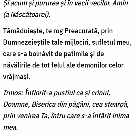
Şi acum şi pururea şi în vecii vecilor. Amin
(a Născătoarei).
Tămăduieşte, te rog Preacurată, prin
Dumnezeieştile tale mijlociri, sufletul meu,
care s-a bolnăvit de patimile şi de
năvălirile de tot felul ale demonilor celor
vrăjmaşi.
Irmos: Înflorit-a pustiul ca şi crinul,
Doamne, Biserica din păgâni, cea stearpă,
prin venirea Ta, întru care s-a întărit inima
mea.