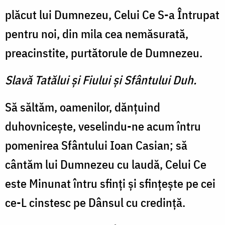
plăcut lui Dumnezeu, Celui Ce S-a Întrupat
pentru noi, din mila cea nemăsurată,
preacinstite, purtătorule de Dumnezeu.
Slavă Tatălui şi Fiului şi Sfântului Duh.
Să săltăm, oamenilor, dănţuind
duhovniceşte, veselindu-ne acum întru
pomenirea Sfântului Ioan Casian; să
cântăm lui Dumnezeu cu laudă, Celui Ce
este Minunat întru sfinţi şi sfinţeşte pe cei
ce-L cinstesc pe Dânsul cu credinţă.