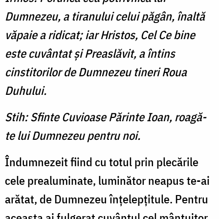
Dumnezeu, a tiranului celui păgân, înaltă
văpaie a ridicat; iar Hristos, Cel Ce bine
este cuvântat şi Preaslăvit, a întins
cinstitorilor de Dumnezeu tineri Roua
Duhului.
Stih: Sfinte Cuvioase Părinte Ioan, roagă-
te lui Dumnezeu pentru noi.
Îndumnezeit fiind cu totul prin plecările
cele prealuminate, luminător neapus te-ai
arătat, de Dumnezeu înţelepţitule. Pentru
aceasta ai fulgerat cuvântul cel mântuitor,