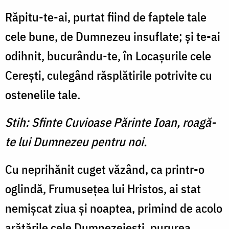
Răpitu-te-ai, purtat fiind de faptele tale
cele bune, de Dumnezeu insuflate; şi te-ai
odihnit, bucurându-te, în Locaşurile cele
Cereşti, culegând răsplătirile potrivite cu
ostenelile tale.
Stih: Sfinte Cuvioase Părinte Ioan, roagă-
te lui Dumnezeu pentru noi.
Cu neprihănit cuget văzând, ca printr-o
oglindă, Frumuseţea lui Hristos, ai stat
nemişcat ziua şi noaptea, primind de acolo
arătările cele Dumnezeieşti, pururea