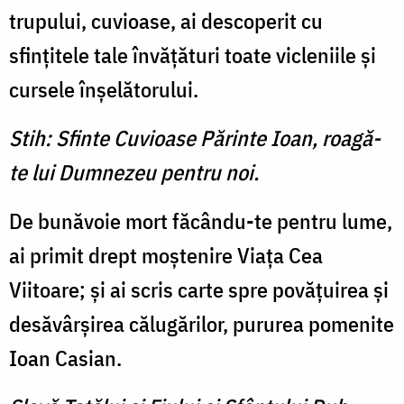
trupului, cuvioase, ai descoperit cu
sfinţitele tale învăţături toate vicleniile şi
cursele înşelătorului.
Stih: Sfinte Cuvioase Părinte Ioan, roagă-
te lui Dumnezeu pentru noi.
De bunăvoie mort făcându-te pentru lume,
ai primit drept moştenire Viaţa Cea
Viitoare; şi ai scris carte spre povăţuirea şi
desăvârşirea călugărilor, pururea pomenite
Ioan Casian.