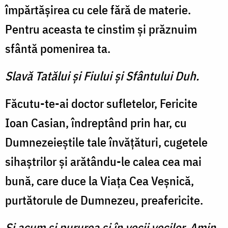
împărtăşirea cu cele fără de materie.
Pentru aceasta te cinstim şi prăznuim
sfântă pomenirea ta.
Slavă Tatălui şi Fiului şi Sfântului Duh.
Făcutu-te-ai doctor sufletelor, Fericite
Ioan Casian, îndreptând prin har, cu
Dumnezeieştile tale învăţături, cugetele
sihaştrilor şi arătându-le calea cea mai
bună, care duce la Viaţa Cea Veşnică,
purtătorule de Dumnezeu, preafericite.
Şi acum şi pururea şi în vecii vecilor. Amin