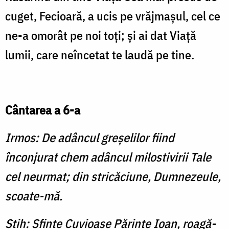
cuget, Fecioară, a ucis pe vrăjmaşul, cel ce
ne-a omorât pe noi toţi; şi ai dat Viaţă
lumii, care neîncetat te laudă pe tine.
Cântarea a 6-a
Irmos: De adâncul greşelilor fiind
înconjurat chem adâncul milostivirii Tale
cel neurmat; din stricăciune, Dumnezeule,
scoate-mă.
Stih: Sfinte Cuvioase Părinte Ioan, roagă-