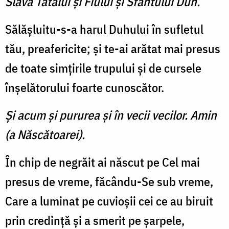
Slavă Tatălui şi Fiului şi Sfântului Duh.
Sălăşluitu-s-a harul Duhului în sufletul
tău, preafericite; şi te-ai arătat mai presus
de toate simţirile trupului şi de cursele
înşelătorului foarte cunoscător.
Şi acum şi pururea şi în vecii vecilor. Amin
(a Născătoarei).
În chip de negrăit ai născut pe Cel mai
presus de vreme, făcându-Se sub vreme,
Care a luminat pe cuvioşii cei ce au biruit
prin credinţă şi a smerit pe şarpele,