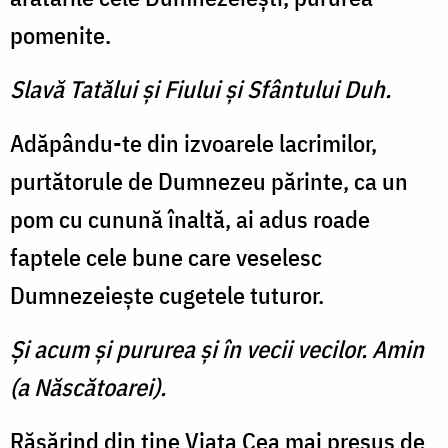
pomenite.
Slavă Tatălui şi Fiului şi Sfântului Duh.
Adăpându-te din izvoarele lacrimilor,
purtătorule de Dumnezeu părinte, ca un
pom cu cunună înaltă, ai adus roade
faptele cele bune care veselesc
Dumnezeieşte cugetele tuturor.
Şi acum şi pururea şi în vecii vecilor. Amin
(a Născătoarei).
Răsărind din tine Viaţa Cea mai presus de