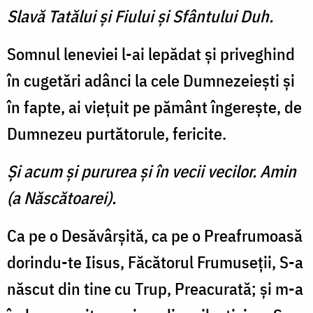
Slavă Tatălui şi Fiului şi Sfântului Duh.
Somnul leneviei l-ai lepădat şi priveghind
în cugetări adânci la cele Dumnezeieşti şi
în fapte, ai vieţuit pe pământ îngereşte, de
Dumnezeu purtătorule, fericite.
Şi acum şi pururea şi în vecii vecilor. Amin
(a Născătoarei).
Ca pe o Desăvârşită, ca pe o Preafrumoasă
dorindu-te Iisus, Făcătorul Frumuseţii, S-a
născut din tine cu Trup, Preacurată; şi m-a