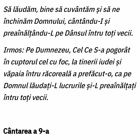
Să lăudăm, bine să cuvântăm şi să ne
închinăm Domnului, cântându-I şi
preaînălţându-L pe Dânsul întru toţi vecii.
Irmos: Pe Dumnezeu, Cel Ce S-a pogorât
în cuptorul cel cu foc, la tinerii iudei şi
văpaia întru răcoreală a prefăcut-o, ca pe
Domnul lăudaţi-L lucrurile şi-L preaînălţaţi
întru toţi vecii.
Cântarea a 9-a