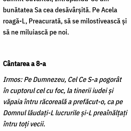
bunătatea Sa cea desăvârşită. Pe Acela
roagă-L, Preacurată, să se milostivească şi
să ne miluiască pe noi.
Cântarea a 8-a
Irmos: Pe Dumnezeu, Cel Ce S-a pogorât
în cuptorul cel cu foc, la tinerii iudei şi
văpaia întru răcoreală a prefăcut-o, ca pe
Domnul lăudaţi-L lucrurile şi-L preaînălţaţi
întru toţi vecii.