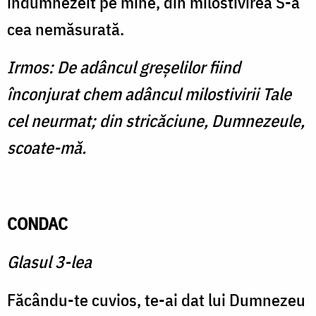
îndumnezeit pe mine, din milostivirea S-a
cea nemăsurată.
Irmos: De adâncul greşelilor fiind
înconjurat chem adâncul milostivirii Tale
cel neurmat; din stricăciune, Dumnezeule,
scoate-mă.
CONDAC
Glasul 3-lea
Făcându-te cuvios, te-ai dat lui Dumnezeu