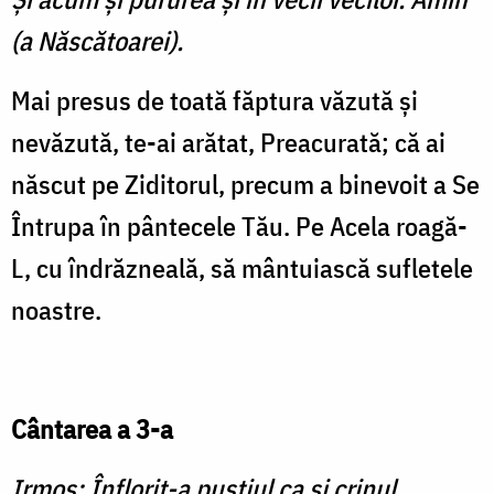
(a Născătoarei).
Mai presus de toată făptura văzută şi
nevăzută, te-ai arătat, Preacurată; că ai
născut pe Ziditorul, precum a binevoit a Se
Întrupa în pântecele Tău. Pe Acela roagă-
L, cu îndrăzneală, să mântuiască sufletele
noastre.
Cântarea a 3-a
Irmos: Înflorit-a pustiul ca şi crinul,