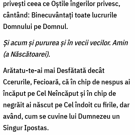
priveşti ceea ce Oştile îngerilor privesc,
cântând: Binecuvântaţi toate lucrurile
Domnului pe Domnul.
Şi acum şi pururea şi în vecii vecilor. Amin
(a Născătoarei).
Arătatu-te-ai mai Desfătată decât
Ccerurile, Fecioară, că în chip de nespus ai
încăput pe Cel Neîncăput şi în chip de
negrăit ai născut pe Cel îndoit cu firile, dar
având, cum se cuvine lui Dumnezeu un
Singur Ipostas.