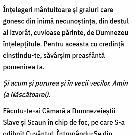
Înţelegeri mântuitoare şi graiuri care
gonesc din inimă necunoştinţa, din destul
ai izvorât, cuvioase părinte, de Dumnezeu
înţelepţitule. Pentru aceasta cu credinţă
cinstindu-te, săvârşim preasfântă
pomenirea ta.
Şi acum şi pururea şi în vecii vecilor. Amin
(a Născătoarei).
Făcutu-te-ai Cămară a Dumnezeieştii
Slave şi Scaun în chip de foc, pe care S-a
odihnit Cuvântul, Întrupându-Se din