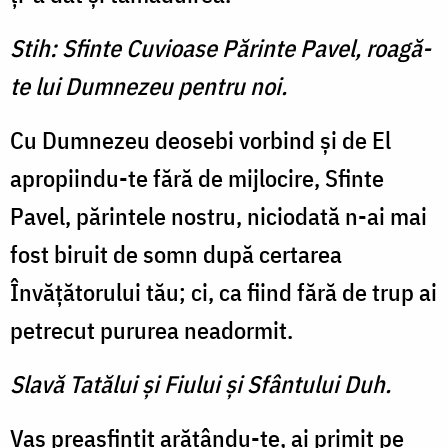
Stih: Sfinte Cuvioase Părinte Pavel, roagă-
te lui Dumnezeu pentru noi.
Cu Dumnezeu deosebi vor­bind şi de El
apropiindu-te fără de mijlocire, Sfinte
Pavel, părintele nostru, niciodată n-ai mai
fost biruit de somn după certarea
Învăţătorului tău; ci, ca fiind fără de trup ai
petrecut pururea neadormit.
Slavă Tatălui şi Fiului şi Sfântului Duh.
Vas preasfinţit arătându-te, ai primit pe