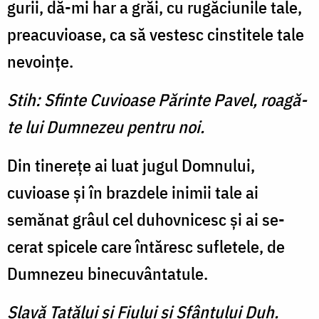
gurii, dă-mi har a grăi, cu rugăciunile tale,
preacuvioase, ca să vestesc cinstitele tale
nevoinţe.
Stih: Sfinte Cuvioase Părinte Pavel, roagă-
te lui Dumnezeu pentru noi.
Din tinereţe ai luat jugul Domnului,
cuvioase şi în braz­dele inimii tale ai
semănat grâul cel duhovnicesc şi ai se­
cerat spicele care întăresc su­fletele, de
Dumnezeu binecu­vântatule.
Slavă Tatălui şi Fiului şi Sfântului Duh.