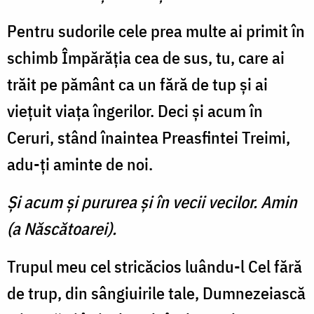
Pentru sudorile cele prea multe ai primit în
schimb Îm­părăţia cea de sus, tu, care ai
trăit pe pământ ca un fără de tup şi ai
vieţuit viaţa îngerilor. Deci şi acum în
Ceruri, stând înaintea Preasfintei Treimi,
adu-ţi aminte de noi.
Şi acum şi pururea şi în vecii vecilor. Amin
(a Născătoarei).
Trupul meu cel stricăcios luându-l Cel fără
de trup, din sângiuirile tale, Dumnezeiască