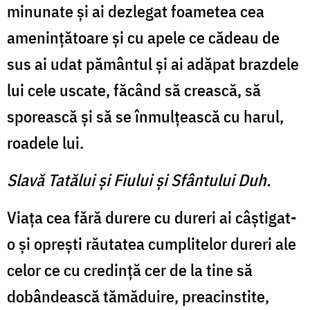
minunate şi ai dezle­gat foametea cea
ameninţă­toare şi cu apele ce cădeau de
sus ai udat pământul şi ai adă­pat brazdele
lui cele uscate, făcând să crească, să
sporească şi să se înmulţească cu harul,
roadele lui.
Slavă Tatălui şi Fiului şi Sfântului Duh.
Viaţa cea fără durere cu du­reri ai câştigat-
o şi opreşti răutatea cumplitelor dureri ale
celor ce cu credinţă cer de la tine să
dobândească tămăduire, preacinstite,