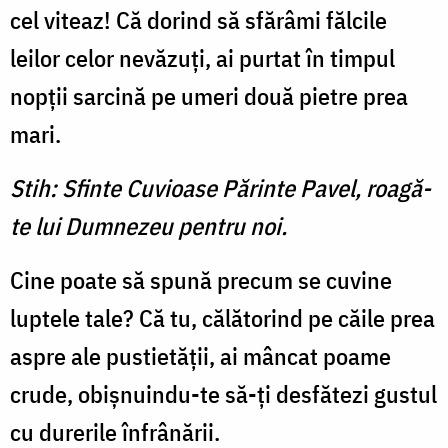
cel viteaz! Că dorind să sfărâmi fălcile
leilor celor nevăzuţi, ai purtat în timpul
nopţii sarcină pe umeri două pietre prea
mari.
Stih: Sfinte Cuvioase Părinte Pavel, roagă-
te lui Dumnezeu pentru noi.
Cine poate să spună precum se cuvine
luptele tale? Că tu, călătorind pe căile prea
aspre ale pustietăţii, ai mâncat poa­me
crude, obişnuindu-te să-ţi desfătezi gustul
cu durerile înfrânării.