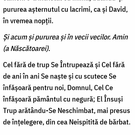
pu­rurea aşternutul cu lacrimi, ca şi David,
în vremea nopţii.
Şi acum şi pururea şi în vecii vecilor. Amin
(a Născătoarei).
Cel fără de trup Se Întrupează şi Cel fără
de ani în ani Se naşte şi cu scutece Se
înfăşoară pentru noi, Domnul, Cel Ce
înfăşoară pământul cu negură; El Însuşi
Trup arătându-Se Neschimbat, mai presus
de înţelegere, din cea Neispitită de bărbat.