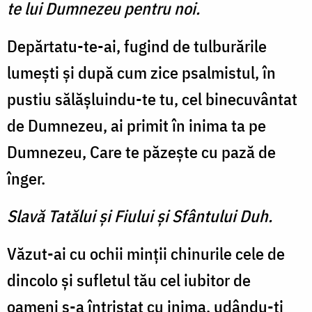
te lui Dumnezeu pentru noi.
Depărtatu-te-ai, fugind de tulburările
lumeşti şi după cum zice psalmistul, în
pustiu sălăşluindu-te tu, cel binecu­vântat
de Dumnezeu, ai primit în inima ta pe
Dumnezeu, Care te păzeşte cu pază de
înger.
Slavă Tatălui şi Fiului şi Sfântului Duh.
Văzut-ai cu ochii minţii chi­nurile cele de
dincolo şi sufletul tău cel iubitor de
oameni s-a în­tristat cu inima, udându-ţi