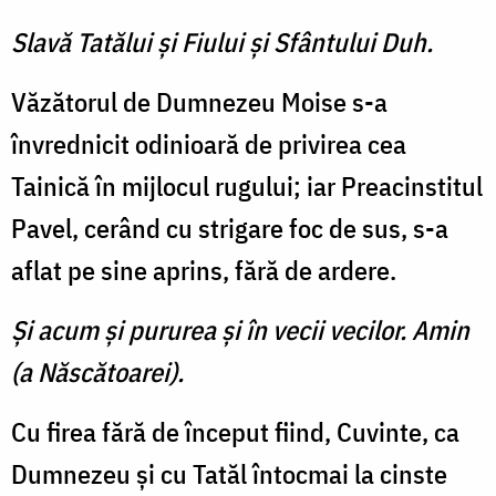
Slavă Tatălui şi Fiului şi Sfântului Duh.
Văzătorul de Dumnezeu Moise s-a
învrednicit odinioară de privirea cea
Tainică în mijlo­cul rugului; iar Preacinstitul
Pavel, cerând cu strigare foc de sus, s-a
aflat pe sine aprins, fără de ardere.
Şi acum şi pururea şi în vecii vecilor. Amin
(a Născătoarei).
Cu firea fără de început fiind, Cuvinte, ca
Dumnezeu şi cu Tatăl întocmai la cinste