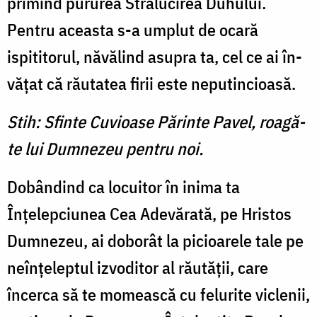
pri­mind pururea Strălucirea Du­hului.
Pentru aceasta s-a um­plut de ocară
ispititorul, nă­vălind asupra ta, cel ce ai în­
văţat că răutatea firii este ne­putincioasă.
Stih: Sfinte Cuvioase Părinte Pavel, roagă-
te lui Dumnezeu pentru noi.
Dobândind ca locuitor în ini­ma ta
Înţelepciunea Cea Adevă­rată, pe Hristos
Dumnezeu, ai doborât la picioarele tale pe
neînţeleptul izvoditor al răutăţii, care
încerca să te momească cu felurite viclenii,