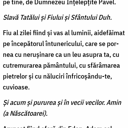
pe tine, de Dumnezeu Înţelepţite Pavel.
Slavă Tatălui şi Fiului şi Sfântului Duh.
Fiu al zilei fiind şi vas al lu­minii, aidefăimat
pe începăto­rul întunericului, care se por­
nea cu neruşinare ca un leu asupra ta, cu
cutremurarea pământului, cu sfărâmarea
pie­trelor şi cu năluciri înfricoşându-te,
cuvioase.
Şi acum şi pururea şi în vecii vecilor. Amin
(a Născătoarei).