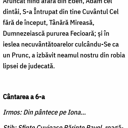
Aruncat fiind afară din Eden, Adam cel
dintâi, S-a Întrupat din tine Cuvântul Cel
fără de început, Tânără Mi­reasă,
Dumnezeiască pururea Fecioară; şi în
ieslea necuvân­tătoarelor culcându-Se ca
un Prunc, a izbăvit neamul nostru din robia
lipsei de judecată.
Cântarea a 6-a
Irmos: Din pântece pe Iona...
Stih: Sfinte Cuvioase Părinte Pavel, roagă-