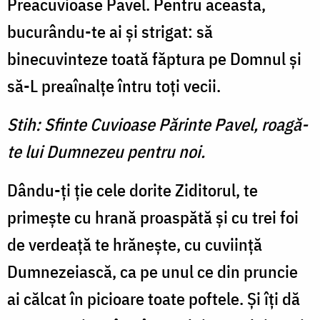
Preacuvioase Pavel. Pentru aceasta,
bucurându-te ai şi stri­gat: să
binecuvinteze toată făp­tura pe Domnul şi
să-L preaînalţe întru toţi vecii.
Stih: Sfinte Cuvioase Părinte Pavel, roagă-
te lui Dumnezeu pentru noi.
Dându-ţi ţie cele dorite Zidi­torul, te
primeşte cu hrană proaspătă şi cu trei foi
de ver­deaţă te hrăneşte, cu cuviinţă
Dumnezeiască, ca pe unul ce din pruncie
ai călcat în picioare toate poftele. Şi îţi dă