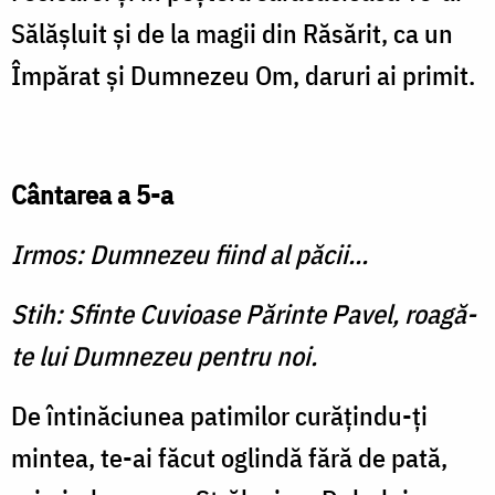
Sălăşluit şi de la magii din Răsărit, ca un
Împă­rat şi Dumnezeu Om, daruri ai primit.
Cântarea a 5-a
Irmos: Dumnezeu fiind al păcii...
Stih: Sfinte Cuvioase Părinte Pavel, roagă-
te lui Dumnezeu pentru noi.
De întinăciunea patimilor curăţindu-ţi
mintea, te-ai făcut oglindă fără de pată,