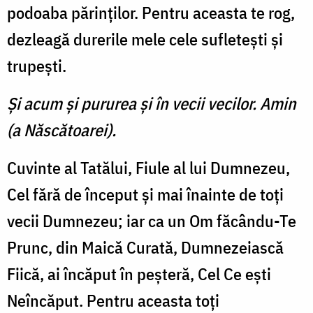
podoaba părinţi­lor. Pentru aceasta te rog,
dez­leagă durerile mele cele sufle­teşti şi
trupeşti.
Şi acum şi pururea şi în vecii vecilor. Amin
(a Născătoarei).
Cuvinte al Tatălui, Fiule al lui Dumnezeu,
Cel fără de început şi mai înainte de toţi
vecii Dumnezeu; iar ca un Om făcându-Te
Prunc, din Maică Curată, Dumnezeiască
Fiică, ai încăput în peşteră, Cel Ce eşti
Neîncăput. Pentru aceasta toţi