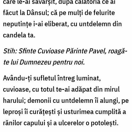
care le-ai săvârşit, după călătoria ce ai
făcut la Dânsul; că pe mulţi de felurite
neputinţe i-ai eliberat, cu untdelemn din
candela ta.
Stih: Sfinte Cuvioase Părinte Pavel, roagă-
te lui Dumnezeu pentru noi.
Avându-ţi sufletul întreg lu­minat,
cuvioase, cu totul te-ai adăpat din mirul
harului; de­monii cu untdelemn îi alungi, pe
leproşi îi curăţeşti şi ustu­rimea cumplită a
rănilor capu­lui şi a ulcerelor o potoleşti.