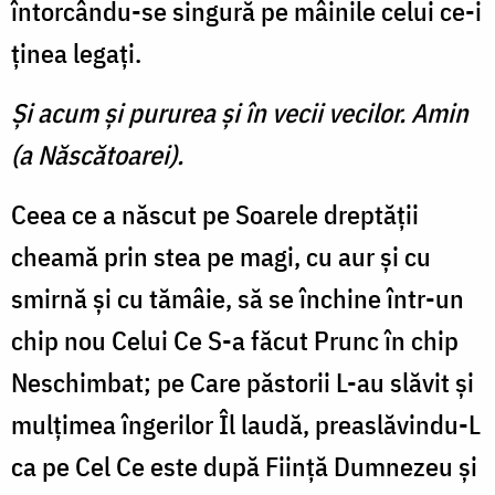
întorcându-se singură pe mâinile celui ce-i
ţinea legaţi.
Şi acum şi pururea şi în vecii vecilor. Amin
(a Născătoarei).
Ceea ce a născut pe Soarele dreptăţii
cheamă prin stea pe magi, cu aur şi cu
smirnă şi cu tămâie, să se închine într-un
chip nou Celui Ce S-a făcut Prunc în chip
Neschimbat; pe Care păstorii L-au slăvit şi
mulţimea îngerilor Îl laudă, preaslăvindu-L
ca pe Cel Ce este după Fiinţă Dumnezeu şi