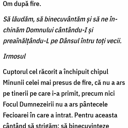
Om după fire.
Să lăudăm, să binecuvântăm şi să ne în­
chinăm Domnului cântându-I şi
preaînălţându-L pe Dânsul întru toţi vecii.
Irmosul
Cuptorul cel răcorit a în­chipuit chipul
Minunii celei mai presus de fire, că nu a ars
pe tinerii pe care i-a primit, precum nici
Focul Dumnezeirii nu a ars pântecele
Fecioarei în care a intrat. Pentru aceasta
cântând să strigăm: să binecuvinteze