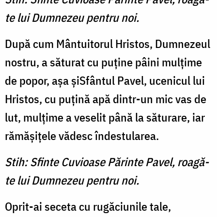
te lui Dumnezeu pentru noi.
După cum Mântuitorul Hristos, Dumnezeul
nos­tru, a săturat cu puţine pâini mulţime
de popor, aşa şiSfântul Pavel, ucenicul lui
Hristos, cu puţină apă dintr-un mic vas de
lut, mulţime a veselit până la săturare, iar
rămăşiţele vădesc în­destularea.
Stih: Sfinte Cuvioase Părinte Pavel, roagă-
te lui Dumnezeu pentru noi.
Oprit-ai seceta cu rugăciu­nile tale,