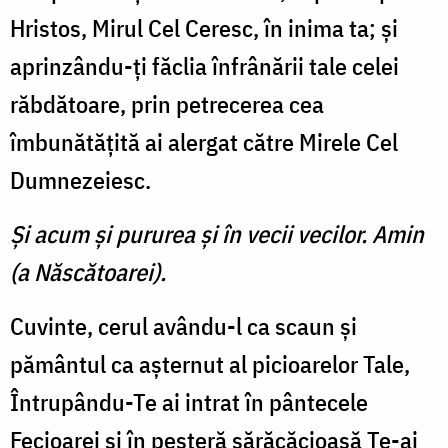
Hristos, Mirul Cel Ceresc, în inima ta; şi
aprinzându-ţi făclia înfrânării tale celei
răbdătoare, prin petrecerea cea
îmbunătăţită ai alergat către Mirele Cel
Dumnezeiesc.
Şi acum şi pururea şi în vecii vecilor. Amin
(a Născătoarei).
Cuvinte, cerul avându-l ca scaun şi
pământul ca aşternut al picioarelor Tale,
Întrupându-Te ai intrat în pântecele
Fecioarei şi în peşteră sărăcăcioasă Te-ai