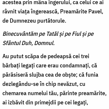
acestea prin mâna îngerului, ca celui ce ai
râvnit viaţa îngerească, Prea­mărite Pavel,
de Dumnezeu purtătorule.
Binecuvântăm pe Tatăl şi pe Fiul şi pe
Sfântul Duh, Domnul.
Au putut scăpa de pedeapsă cei trei
bărbaţi legaţi care erau condamnaţi, că
părăsiseră sluj­ba cea de obşte; că funia
dezlegându-se în chip nevăzut, cu
chemarea numelui tău, părinte preamărite,
ai izbăvit din pri­mejdii pe cei legaţi,