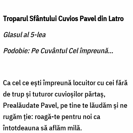
Troparul Sfântului Cuvios Pavel din Latro
Glasul al 5-lea
Podobie: Pe Cuvântul Cel împreună...
Ca cel ce eşti împreună lo­cuitor cu cei fără
de trup şi tu­turor cuvioşilor părtaş,
Prealăudate Pavel, pe tine te lău­dăm şi ne
rugăm ţie: roagă-te pentru noi ca
întotdeauna să aflăm milă.