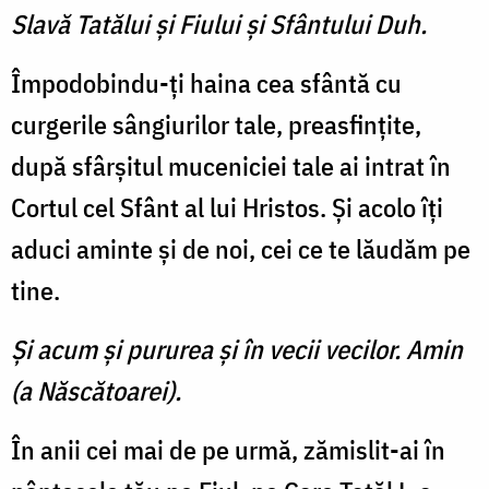
Slavă Tatălui şi Fiului şi Sfântului Duh.
Împodobindu-ţi haina cea sfântă cu
curgerile sângiurilor tale, preasfinţite,
după sfârşitul muceniciei tale ai intrat în
Cortul cel Sfânt al lui Hristos. Şi acolo îţi
aduci aminte şi de noi, cei ce te lăudăm pe
tine.
Şi acum şi pururea şi în vecii vecilor. Amin
(a Născătoarei).
În anii cei mai de pe urmă, zămislit-ai în