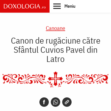
Skip
Meniu
to
main
Main
content
navigation
Canoane
Canon de rugăciune către
Sfântul Cuvios Pavel din
Latro