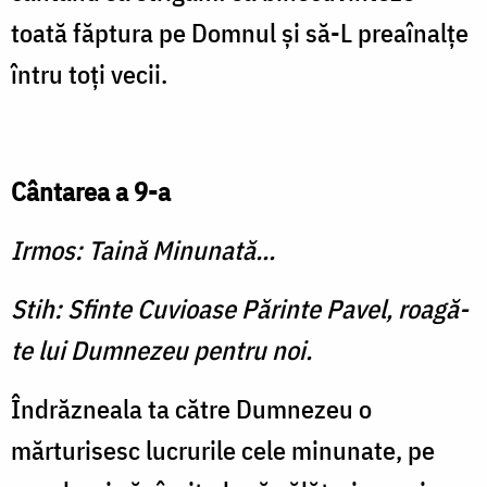
toată făptura pe Domnul şi să-L preaînalţe
întru toţi vecii.
Cântarea a 9-a
Irmos: Taină Minunată...
Stih: Sfinte Cuvioase Părinte Pavel, roagă-
te lui Dumnezeu pentru noi.
Îndrăzneala ta către Dum­nezeu o
mărturisesc lucru­rile cele minunate, pe