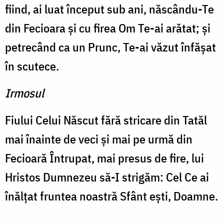
fiind, ai luat început sub ani, născându-Te
din Fecioara şi cu firea Om Te-ai arătat; şi
petre­când ca un Prunc, Te-ai văzut înfăşat
în scutece.
Irmosul
Fiului Celui Născut fără stricare din Tatăl
mai înainte de veci şi mai pe urmă din
Fecioară Întrupat, mai presus de fire, lui
Hristos Dumnezeu să-I strigăm: Cel Ce ai
înălţat fruntea noastră Sfânt eşti, Doamne.