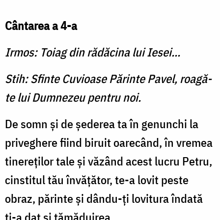
Cântarea a 4-a
Irmos: Toiag din rădăcina lui Iesei...
Stih: Sfinte Cuvioase Părinte Pavel, roagă-
te lui Dumnezeu pentru noi.
De somn şi de şederea ta în genunchi la
priveghere fiind biruit oarecând, în vre­mea
tinereţilor tale şi văzând acest lucru Petru,
cinstitul tău învăţător, te-a lovit peste
obraz, părinte şi dându-ţi lovitura îndată
ţi-a dat şi tămăduirea.