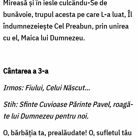
Mireasă şi în iesle culcându-Se de
bunăvoie, trupul acesta pe care L-a luat, Îl
îndumnezeieşte Cel Preabun, prin unirea
cu el, Maica lui Dumnezeu.
Cântarea a 3-a
Irmos: Fiului, Celui Născut...
Stih: Sfinte Cuvioase Părinte Pavel, roagă-
te lui Dumnezeu pentru noi.
O, bărbăţia ta, prealăudate! O, sufletul tău