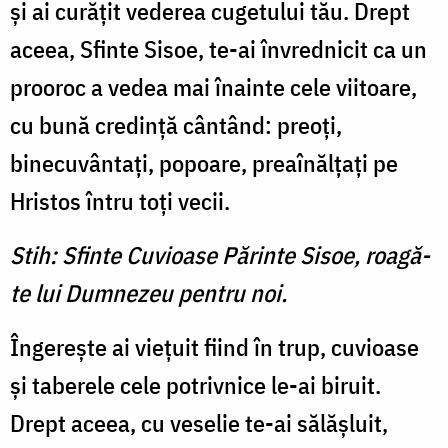
şi ai curăţit vederea cugetului tău. Drept
aceea, Sfinte Sisoe, te-ai învrednicit ca un
prooroc a vedea mai înainte cele viitoare,
cu bună credinţă cântând: preoţi,
binecuvântaţi, popoare, preaînălţaţi pe
Hristos întru toţi vecii.
Stih: Sfinte Cuvioase Părinte Sisoe, roagă-
te lui Dumnezeu pentru noi.
Îngereşte ai vieţuit fiind în trup, cuvioase
şi taberele cele potrivnice le-ai biruit.
Drept aceea, cu veselie te-ai sălăşluit,