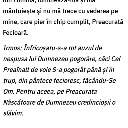
mântuieşte şi nu mă trece cu vederea pe
mine, care pier în chip cumplit, Preacurată
Fecioară.
Irmos: Înfricoşatu-s-a tot auzul de
nespusa lui Dumnezeu pogorâre, căci Cel
Preaînalt de voie S-a pogorât până şi în
trup, din pântece fecioresc, făcându-Se
Om. Pentru aceea, pe Preacurata
Născătoare de Dumnezeu credincioşii o
slăvim.