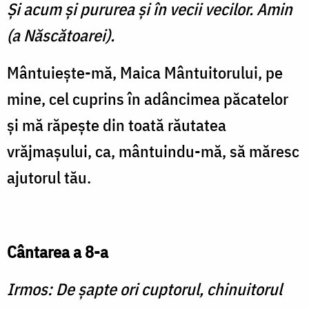
Şi acum şi pururea şi în vecii vecilor. Amin
(a Născătoarei).
Mântuieşte-mă, Maica Mântuitorului, pe
mine, cel cuprins în adâncimea păcatelor
şi mă răpeşte din toată răutatea
vrăjmaşului, ca, mântuindu-mă, să măresc
ajutorul tău.
Cântarea a 8-a
Irmos: De şapte ori cuptorul, chinuitorul