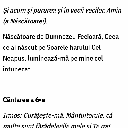
Şi acum şi pururea şi în vecii vecilor. Amin
(a Născătoarei).
Născătoare de Dumnezeu Fecioară, Ceea
ce ai născut pe Soarele harului Cel
Neapus, luminează-mă pe mine cel
întunecat.
Cântarea a 6-a
Irmos: Curăţeşte-mă, Mântuitorule, că
multe sunt fărădelegile mele şi Te rog