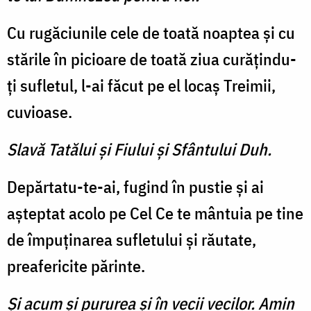
Cu rugăciunile cele de toată noaptea şi cu
stările în picioare de toată ziua curăţindu-
ţi sufletul, l-ai făcut pe el locaş Treimii,
cuvioase.
Slavă Tatălui şi Fiului şi Sfântului Duh.
Depărtatu-te-ai, fugind în pustie şi ai
aşteptat acolo pe Cel Ce te mântuia pe tine
de împuţinarea sufletului şi răutate,
preafericite părinte.
Şi acum şi pururea şi în vecii vecilor. Amin