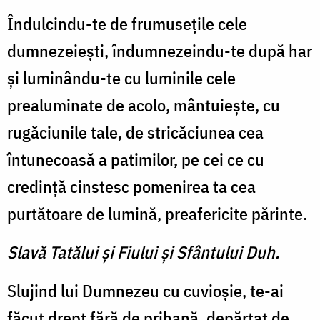
Îndulcindu-te de frumuseţile cele
dumnezeieşti, îndumnezeindu-te după har
şi luminându-te cu luminile cele
prealuminate de acolo, mântuieşte, cu
rugăciunile tale, de stricăciunea cea
întunecoasă a patimilor, pe cei ce cu
credinţă cinstesc pomenirea ta cea
purtătoare de lumină, preafericite părinte.
Slavă Tatălui şi Fiului şi Sfântului Duh.
Slujind lui Dumnezeu cu cuvioşie, te-ai
făcut drept fără de prihană, depărtat de