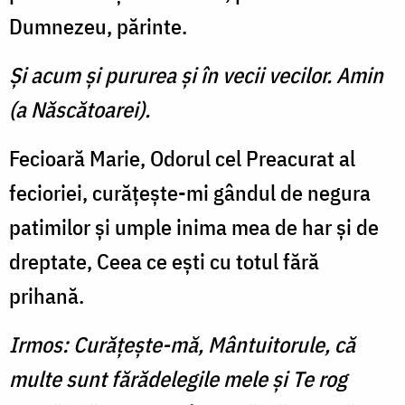
Dumnezeu, părinte.
Şi acum şi pururea şi în vecii vecilor. Amin
(a Născătoarei).
Fecioară Marie, Odorul cel Preacurat al
fecioriei, curăţeşte-mi gândul de negura
patimilor şi umple inima mea de har şi de
dreptate, Ceea ce eşti cu totul fără
prihană.
Irmos: Curăţeşte-mă, Mântuitorule, că
multe sunt fărădelegile mele şi Te rog