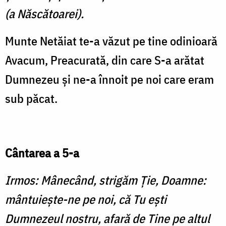
(a Născătoarei).
Munte Netăiat te-a văzut pe tine odinioară
Avacum, Preacurată, din care S-a arătat
Dumnezeu şi ne-a înnoit pe noi care eram
sub păcat.
Cântarea a 5-a
Irmos: Mânecând, strigăm Ţie, Doamne:
mântuieşte-ne pe noi, că Tu eşti
Dumnezeul nostru, afară de Tine pe altul