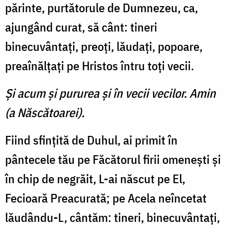
părinte, purtătorule de Dumnezeu, ca,
ajungând curat, să cânt: tineri
binecuvântaţi, preoţi, lăudaţi, popoare,
preaînălţaţi pe Hristos întru toţi vecii.
Şi acum şi pururea şi în vecii vecilor. Amin
(a Născătoarei).
Fiind sfinţită de Duhul, ai primit în
pântecele tău pe Făcătorul firii omeneşti şi
în chip de negrăit, L-ai născut pe El,
Fecioară Preacurată; pe Acela neîncetat
lăudându-L, cântăm: tineri, binecuvântaţi,