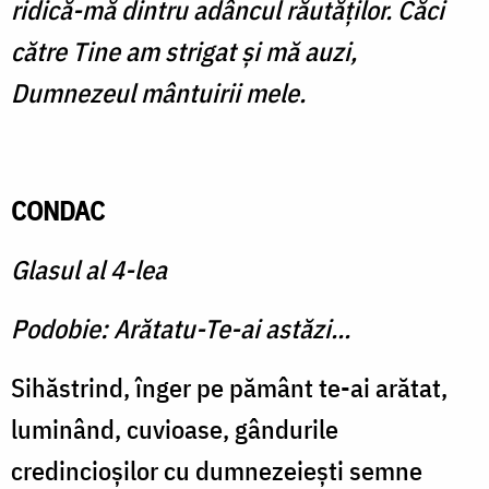
ridică-mă dintru adâncul răutăţilor. Căci
către Tine am strigat şi mă auzi,
Dumnezeul mântuirii mele.
CONDAC
Glasul al 4-lea
Podobie: Arătatu-Te-ai astăzi...
Sihăstrind, înger pe pământ te-ai arătat,
luminând, cuvioase, gândurile
credincioşilor cu dumnezeieşti semne