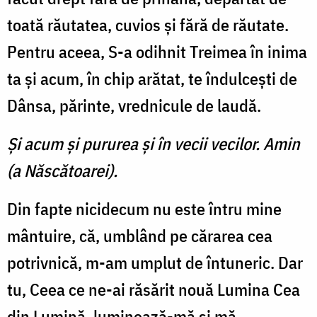
toată răutatea, cuvios şi fără de răutate.
Pentru aceea, S-a odihnit Treimea în inima
ta şi acum, în chip arătat, te îndulceşti de
Dânsa, părinte, vrednicule de laudă.
Şi acum şi pururea şi în vecii vecilor. Amin
(a Născătoarei).
Din fapte nicidecum nu este întru mine
mântuire, că, umblând pe cărarea cea
potrivnică, m-am umplut de întuneric. Dar
tu, Ceea ce ne-ai răsărit nouă Lumina Cea
din Lumină, luminează-mă şi mă