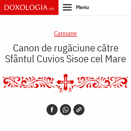
Skip
Meniu
to
main
Main
content
navigation
Canoane
Canon de rugăciune către
Sfântul Cuvios Sisoe cel Mare