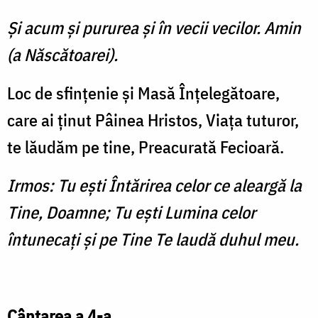
Şi acum şi pururea şi în vecii vecilor. Amin
(a Născătoarei).
Loc de sfinţenie şi Masă Înţelegătoare,
care ai ţinut Pâinea Hristos, Viaţa tuturor,
te lăudăm pe tine, Preacurată Fecioară.
Irmos: Tu eşti Întărirea celor ce aleargă la
Tine, Doamne; Tu eşti Lumina celor
întunecaţi şi pe Tine Te laudă duhul meu.
Cântarea a 4-a