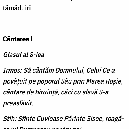
tămăduiri.
Cântarea l
Glasul al 8-lea
Irmos: Să cântăm Domnului, Celui Ce a
povăţuit pe poporul Său prin Marea Roşie,
cântare de biruinţă, căci cu slavă S-a
preaslăvit.
Stih: Sfinte Cuvioase Părinte Sisoe, roagă-