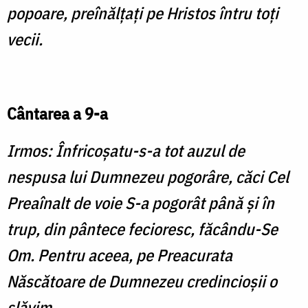
popoare, preînălţaţi pe Hristos întru toţi
vecii.
Cântarea a 9-a
Irmos: Înfricoşatu-s-a tot auzul de
nespusa lui Dumnezeu pogorâre, căci Cel
Preaînalt de voie S-a pogorât până şi în
trup, din pântece fecioresc, făcându-Se
Om. Pentru aceea, pe Preacurata
Născătoare de Dumnezeu credincioşii o
slăvim.