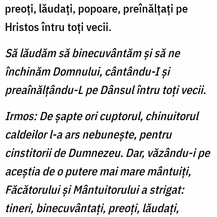
preoţi, lăudaţi, popoare, preînălţaţi pe
Hristos întru toţi vecii.
Să lăudăm să binecuvântăm şi să ne
închinăm Domnului, cântându-I şi
preaînălţându-L pe Dânsul întru toţi vecii.
Irmos: De şapte ori cuptorul, chinuitorul
caldeilor l-a ars nebuneşte, pentru
cinstitorii de Dumnezeu. Dar, văzându-i pe
aceştia de o putere mai mare mântuiţi,
Făcătorului şi Mântuitorului a strigat:
tineri, binecuvântaţi, preoţi, lăudaţi,