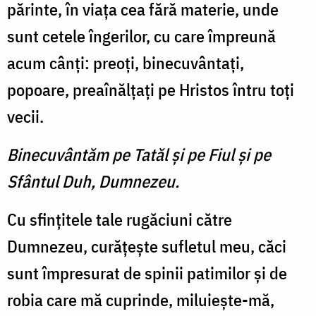
părinte, în viaţa cea fără materie, unde
sunt cetele îngerilor, cu care împreună
acum cânţi: preoţi, binecuvântaţi,
popoare, preaînălţaţi pe Hristos întru toţi
vecii.
Binecuvântăm pe Tatăl şi pe Fiul şi pe
Sfântul Duh, Dumnezeu.
Cu sfinţitele tale rugăciuni către
Dumnezeu, curăţeşte sufletul meu, căci
sunt împresurat de spinii patimilor şi de
robia care mă cuprinde, miluieşte-mă,