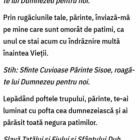
te lui Dumnezeu pentru noi.
Prin rugăciunile tale, părinte, înviază-mă
pe mine care sunt omorât de patimi, ca
unul ce stai acum cu îndrăznire multă
înaintea Vieţii.
Stih: Sfinte Cuvioase Părinte Sisoe, roagă-
te lui Dumnezeu pentru noi.
Lepădând poftele trupului, părinte, te-ai
luminat cu pofta cea dumnezeiască şi ai
părăsit toată negura patimilor.
Slavă Tatălui şi Fiului şi Sfântului Duh.