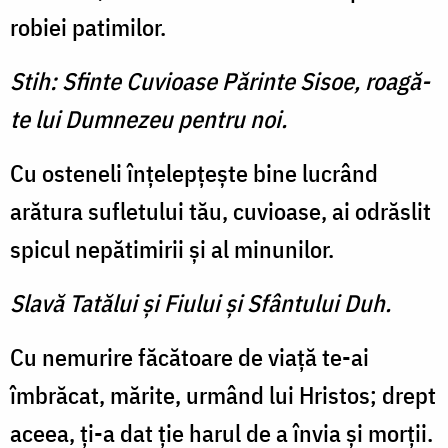
robiei patimilor.
Stih: Sfinte Cuvioase Părinte Sisoe, roagă-
te lui Dumnezeu pentru noi.
Cu osteneli înţelepţeşte bine lucrând
arătura sufletului tău, cuvioase, ai odrăslit
spicul nepătimirii şi al minunilor.
Slavă Tatălui şi Fiului şi Sfântului Duh.
Cu nemurire făcătoare de viaţă te-ai
îmbrăcat, mărite, urmând lui Hristos; drept
aceea, ţi-a dat ţie harul de a învia şi morţii.