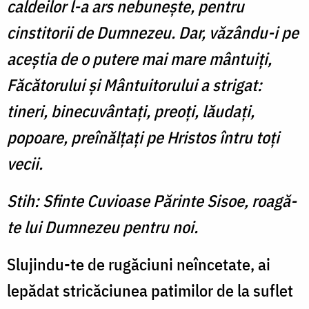
caldeilor l-a ars nebuneşte, pentru
cinstitorii de Dumnezeu. Dar, văzându-i pe
aceştia de o putere mai mare mântuiţi,
Făcătorului şi Mântuitorului a strigat:
tineri, binecuvântaţi, preoţi, lăudaţi,
popoare, preînălţaţi pe Hristos întru toţi
vecii.
Stih: Sfinte Cuvioase Părinte Sisoe, roagă-
te lui Dumnezeu pentru noi.
Slujindu-te de rugăciuni neîncetate, ai
lepădat stricăciunea patimilor de la suflet