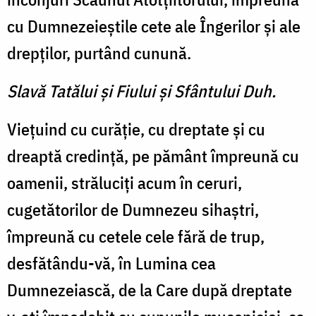
cu Dumnezeieştile cete ale Îngerilor şi ale
drepţilor, purtând cunună.
Slavă Tatălui şi Fiului şi Sfântului Duh.
Vieţuind cu curăţie, cu dreptate şi cu
dreaptă credinţă, pe pământ împreună cu
oamenii, străluciţi acum în ceruri,
cugetătorilor de Dumnezeu sihaştri,
împreună cu cetele cele fără de trup,
desfătându-vă, în Lumina cea
Dumnezeiască, de la Care după dreptate