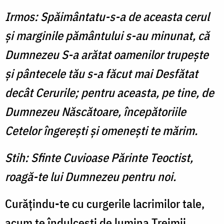
Irmos: Spăimântatu-s-a de aceasta cerul
şi marginile pământului s-au minunat, că
Dumnezeu S-a arătat oamenilor trupeşte
şi pântecele tău s-a făcut mai Desfătat
decât Cerurile; pentru aceasta, pe tine, de
Dumnezeu Născătoare, începătoriile
Cetelor îngereşti şi omeneşti te mărim.
Stih: Sfinte Cuvioase Părinte Teoctist,
roagă-te lui Dumnezeu pentru noi.
Curăţindu-te cu curgerile lacrimilor tale,
acum te îndulceşti de lumina Treimii,