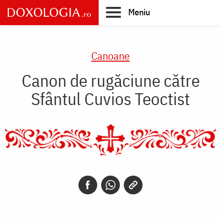
Skip
Meniu
to
main
Main
content
navigation
Canoane
Canon de rugăciune către
Sfântul Cuvios Teoctist