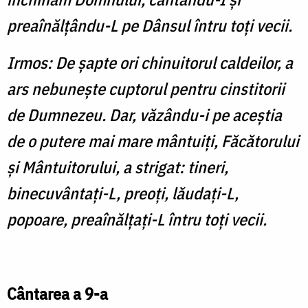
preaînălţându-L pe Dânsul întru toţi vecii.
Irmos: De şapte ori chinuitorul caldeilor, a
ars nebuneşte cuptorul pentru cinstitorii
de Dumnezeu. Dar, văzându-i pe aceştia
de o putere mai mare mântuiţi, Făcătorului
şi Mântuitorului, a strigat: tineri,
binecuvântaţi-L, preoţi, lăudaţi-L,
popoare, preaînălţaţi-L întru toţi vecii.
Cântarea a 9-a