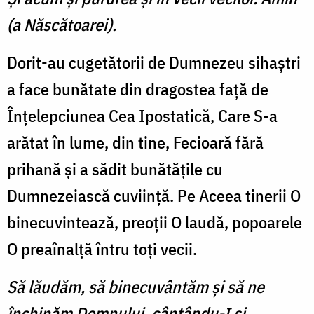
(a Născătoarei).
Dorit-au cugetătorii de Dumnezeu sihaştri
a face bunătate din dragostea faţă de
Înţelepciunea Cea Ipostatică, Care S-a
arătat în lume, din tine, Fecioară fără
prihană şi a sădit bunătăţile cu
Dumnezeiască cuviinţă. Pe Aceea tinerii O
binecuvintează, preoţii O laudă, popoarele
O preaînalţă întru toţi vecii.
Să lăudăm, să binecuvântăm şi să ne
închinăm Domnului, cântându-I şi