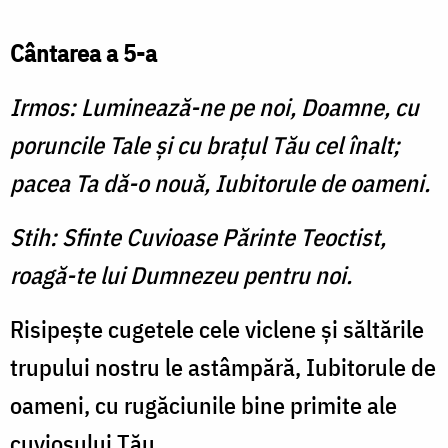
Cântarea a 5-a
Irmos: Luminează-ne pe noi, Doamne, cu
po­run­cile Tale și cu brațul Tău cel înalt;
pacea Ta dă-o nouă, Iubitorule de oameni.
Stih: Sfinte Cuvioase Părinte Teoctist,
roagă-te lui Dumnezeu pentru noi.
Risipeşte cugetele cele viclene şi săltările
trupului nostru le astâmpără, Iubitorule de
oameni, cu rugăciunile bine primite ale
cuviosului Tău.