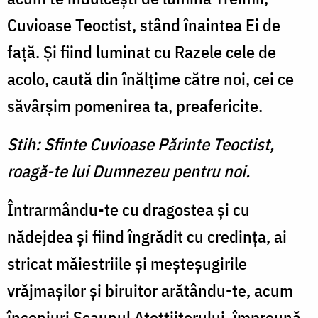
Cuvioase Teoctist, stând înaintea Ei de
faţă. Şi fiind luminat cu Razele cele de
acolo, caută din înălţime către noi, cei ce
săvârşim pomenirea ta, preafericite.
Stih: Sfinte Cuvioase Părinte Teoctist,
roagă-te lui Dumnezeu pentru noi.
Întrarmându-te cu dragostea şi cu
nădejdea şi fiind îngrădit cu credinţa, ai
stricat măiestriile şi meşteşugirile
vrăjmaşilor şi biruitor arătându-te, acum
înconjuri Scaunul Atotţiitorului, împreună