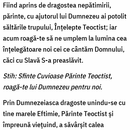
Fiind aprins de dragostea nepătimirii,
părinte, cu ajutorul lui Dumnezeu ai potolit
săltările trupului, Înţelepte Teoctist; iar
acum roagă-te să ne umplem la lumina cea
înţelegătoare noi cei ce cântăm Domnului,
căci cu Slavă S-a preaslăvit.
Stih: Sfinte Cuvioase Părinte Teoctist,
roagă-te lui Dumnezeu pentru noi.
Prin Dumnezeiasca dragoste unindu-se cu
tine marele Eftimie, Părinte Teoctist şi
împreună vieţuind, a săvârşit calea