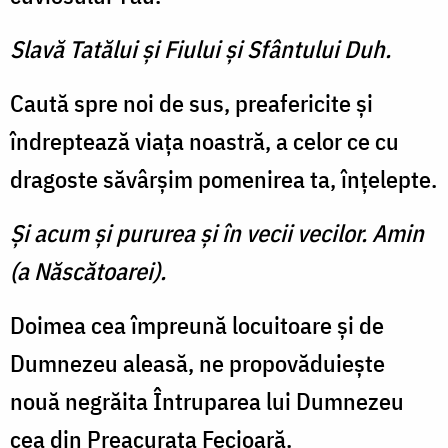
Slavă Tatălui şi Fiului şi Sfântului Duh.
Caută spre noi de sus, preafericite şi
îndreptează viaţa noastră, a celor ce cu
dragoste săvârşim pomenirea ta, înţelepte.
Şi acum şi pururea şi în vecii vecilor. Amin
(a Născătoarei).
Doimea cea împreună locuitoare şi de
Dumnezeu aleasă, ne propovăduieşte
nouă negrăita Întruparea lui Dumnezeu
cea din Preacurata Fecioară.