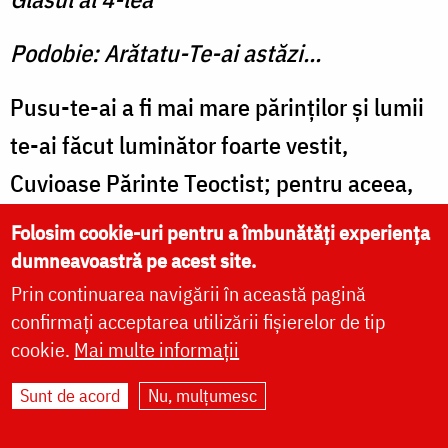
Podobie: Arătatu-Te-ai astăzi...
Pusu-te-ai a fi mai mare părinţilor şi lumii
te-ai făcut luminător foarte vestit,
Cuvioase Părinte Teoctist; pentru aceea,
neîncetat cinstim pomenirea ta.
Folosim cookie-uri pentru a îmbunătăți experiența
dumneavoastră pe acest site.
Prin continuarea navigării în această pagină
confirmați acceptarea utilizării fișierelor de tip
SEDELNA Preasfintei Născătoare de
cookie.
Mai multe informații
Dumnezeu
Sunt de acord
Nu, mulțumesc
Glasul al 4-lea