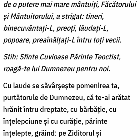
de o putere mai mare mântuiţi, Făcătorului
şi Mântuitorului, a strigat: tineri,
binecuvântaţi-L, preoţi, lăudaţi-L,
popoare, preaînălţaţi-L întru toţi vecii.
Stih: Sfinte Cuvioase Părinte Teoctist,
roagă-te lui Dumnezeu pentru noi.
Cu laude se săvârşeşte pomenirea ta,
purtătorule de Dumnezeu, că te-ai arătat
hrănit întru dreptate, cu bărbăţie, cu
înţelepciune şi cu curăţie, părinte
înţelepte, grăind: pe Ziditorul şi