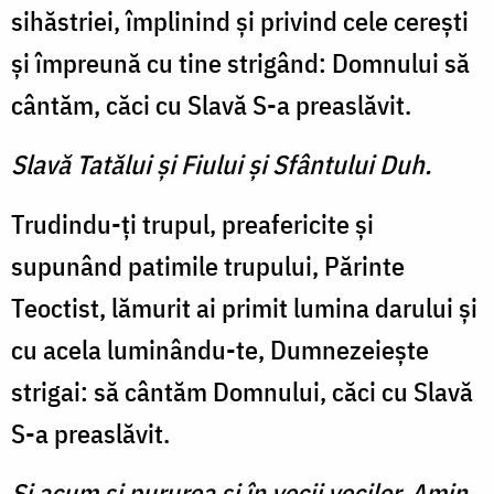
sihăstriei, împlinind şi privind cele cereşti
şi împreună cu tine strigând: Domnului să
cântăm, căci cu Slavă S-a preaslăvit.
Slavă Tatălui şi Fiului şi Sfântului Duh.
Trudindu-ţi trupul, preafericite şi
supunând patimile trupului, Părinte
Teoctist, lămurit ai primit lumina darului şi
cu acela luminându-te, Dumnezeieşte
strigai: să cântăm Domnului, căci cu Slavă
S-a preaslăvit.
Şi acum şi pururea şi în vecii vecilor. Amin