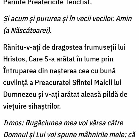
Părinte Preafericite Teoctist.
Şi acum şi pururea şi în vecii vecilor. Amin
(a Născătoarei).
Rănitu-v-aţi de dragostea frumuseţii lui
Hristos, Care S-a arătat în lume prin
Întruparea din naşterea cea cu bună
cuviinţă a Preacuratei Sfintei Maicii lui
Dumnezeu şi v-aţi arătat aleasă pildă de
vieţuire sihaştrilor.
Irmos: Rugăciunea mea voi vărsa către
Domnul şi Lui voi spune mâhnirile mele; că