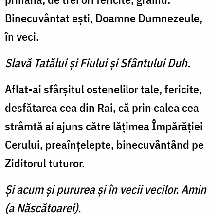
Binecuvântat eşti, Doamne Dumnezeule,
în veci.
Slavă Tatălui şi Fiului şi Sfântului Duh.
Aflat-ai sfârşitul ostenelilor tale, fericite,
desfătarea cea din Rai, că prin calea cea
strâmtă ai ajuns către lăţimea Împărăţiei
Cerului, preaînţelepte, binecuvântând pe
Ziditorul tuturor.
Şi acum şi pururea şi în vecii vecilor. Amin
(a Născătoarei).