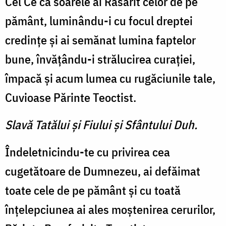
Cel Ce ca soarele ai Răsărit celor de pe
pământ, luminându-i cu focul dreptei
credinţe şi ai semănat lumina faptelor
bune, învăţându-i strălucirea curaţiei,
împacă şi acum lumea cu rugăciunile tale,
Cuvioase Părinte Teoctist.
Slavă Tatălui şi Fiului şi Sfântului Duh.
Îndeletnicindu-te cu privirea cea
cugetătoare de Dumnezeu, ai defăimat
toate cele de pe pământ şi cu toată
înţelepciunea ai ales moştenirea cerurilor,