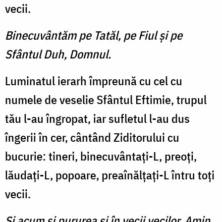
vecii.
Binecuvântăm pe Tatăl, pe Fiul şi pe
Sfântul Duh, Domnul.
Luminatul ierarh împreună cu cel cu
numele de veselie Sfântul Eftimie, trupul
tău l-au îngropat, iar sufletul l-au dus
îngerii în cer, cântând Ziditorului cu
bucurie: tineri, binecuvântaţi-L, preoţi,
lăudaţi-L, popoare, preaînălţaţi-L întru toţi
vecii.
Şi acum şi pururea şi în vecii vecilor. Amin