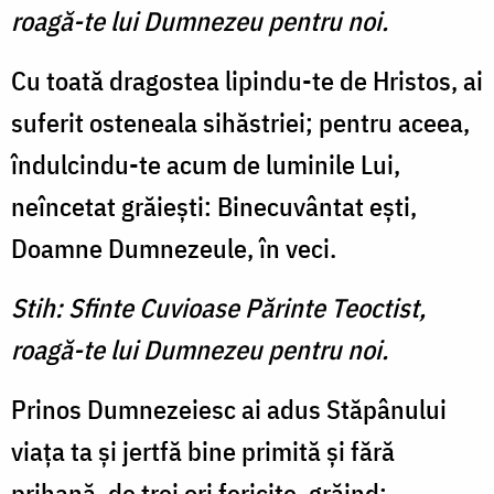
roagă-te lui Dumnezeu pentru noi.
Cu toată dragostea lipindu-te de Hristos, ai
suferit osteneala sihăstriei; pentru aceea,
îndulcindu-te acum de luminile Lui,
neîncetat grăieşti: Binecuvântat eşti,
Doamne Dumnezeule, în veci.
Stih: Sfinte Cuvioase Părinte Teoctist,
roagă-te lui Dumnezeu pentru noi.
Prinos Dumnezeiesc ai adus Stăpânului
viaţa ta şi jertfă bine primită şi fără
prihană, de trei ori fericite, grăind: