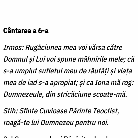
Cântarea a 6-a
Irmos: Rugăciunea mea voi vărsa către
Domnul şi Lui voi spune mâhnirile mele; că
s-a umplut sufletul meu de răutăţi şi viaţa
mea de iad s-a apropiat; şi ca Iona mă rog:
Dumnezeule, din stricăciune scoate-mă.
Stih: Sfinte Cuvioase Părinte Teoctist,
roagă-te lui Dumnezeu pentru noi.