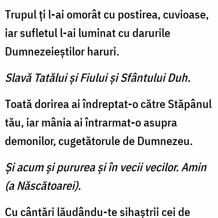
Trupul ţi l-ai omorât cu postirea, cuvioase,
iar sufletul l-ai luminat cu darurile
Dumnezeieştilor haruri.
Slavă Tatălui şi Fiului şi Sfântului Duh.
Toată dorirea ai îndreptat-o către Stăpânul
tău, iar mânia ai întrarmat-o asupra
demonilor, cugetătorule de Dumnezeu.
Şi acum şi pururea şi în vecii vecilor. Amin
(a Născătoarei).
Cu cântări lăudându-te sihaştrii cei de