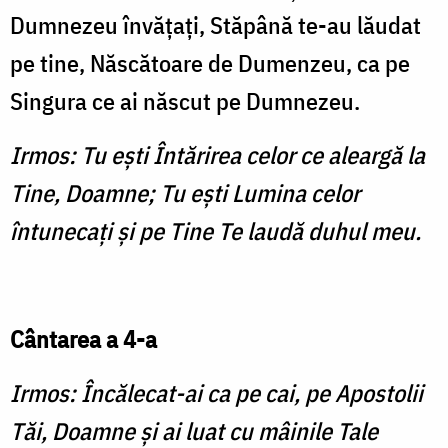
Dumnezeu învăţaţi, Stăpână te-au lăudat
pe tine, Născătoare de Dumenzeu, ca pe
Singura ce ai născut pe Dumnezeu.
Irmos: Tu eşti Întărirea celor ce aleargă la
Tine, Doamne; Tu eşti Lumina celor
întunecaţi şi pe Tine Te laudă duhul meu.
Cântarea a 4-a
Irmos: Încălecat-ai ca pe cai, pe Apos­tolii
Tăi, Doamne şi ai luat cu mâinile Tale