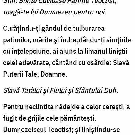
Stih: Sfinte Cuvioase Părinte Teoctist,
roagă-te lui Dumnezeu pentru noi.
Curăţindu-ţi gândul de tulburarea
patimilor, mărite şi îndreptându-ţi simţirile
cu înţelepciune, ai ajuns la limanul liniştii
celei adevărate, cântând cu osârdie: Slavă
Puterii Tale, Doamne.
Slavă Tatălui şi Fiului şi Sfântului Duh.
Pentru neclintita nădejde a celor cereşti, a
fugit de grijile cele pământeşti,
Dumnezeiscul Teoctist; şi liniştindu-se