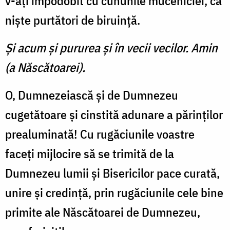
v-aţi împodobit cu cununile muceniciei, ca
nişte purtători de biruinţă.
Şi acum şi pururea şi în vecii vecilor. Amin
(a Născătoarei).
O, Dumnezeiască şi de Dumnezeu
cugetătoare şi cinstită adunare a părinţilor
prealuminată! Cu rugăciunile voastre
faceţi mijlocire să se trimită de la
Dumnezeu lumii şi Bisericilor pace curată,
unire şi credinţă, prin rugăciunile cele bine
primite ale Născătoarei de Dumnezeu,