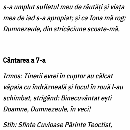
s-a umplut sufletul meu de răutăţi şi viaţa
mea de iad s-a apropiat; şi ca Iona mă rog:
Dumnezeule, din stricăciune scoate-mă.
Cântarea a 7-a
Irmos: Tinerii evrei în cuptor au călcat
văpaia cu îndrăzneală şi focul în rouă l-au
schimbat, strigând: Binecu­vântat eşti
Doamne, Dumnezeule, în veci!
Stih: Sfinte Cuvioase Părinte Teoctist,