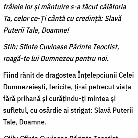
frâiele lor şi mântuire s-a făcut călătoria
Ta, celor ce-Ţi cântă cu credinţă: Slavă
Puterii Tale, Doamne!
Stih: Sfinte Cuvioase Părinte Teoctist,
roagă-te lui Dumnezeu pentru noi.
Fiind rănit de dragostea Înţelepciunii Celei
Dumnezeieşti, fericite, ţi-ai petrecut viaţa
fără prihană şi curăţindu-ţi mintea şi
sufletul, cu osârdie ai strigat: Slavă Puterii
Tale, Doamne.