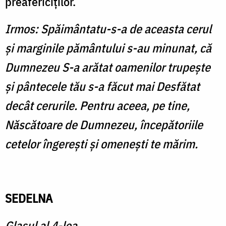
preafericiţilor.
Irmos: Spăimântatu-s-a de aceasta cerul
şi marginile pământului s-au minunat, că
Dumnezeu S-a arătat oamenilor trupeşte
şi pântecele tău s-a făcut mai Desfătat
decât cerurile. Pentru aceea, pe tine,
Născătoare de Dumnezeu, începătoriile
cetelor îngereşti şi omeneşti te mărim.
SEDELNA
Glasul al 4-lea