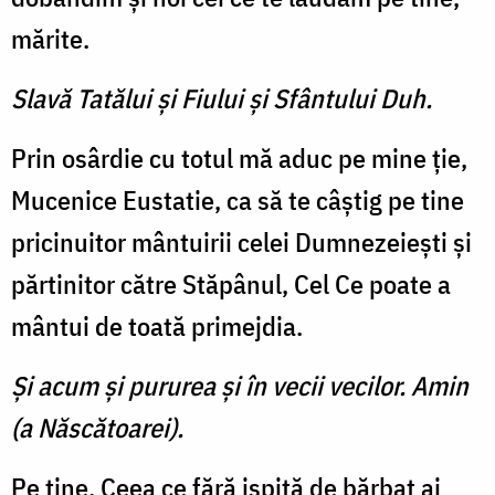
mărite.
Slavă Tatălui şi Fiului şi Sfântului Duh.
Prin osârdie cu totul mă aduc pe mine ţie,
Mucenice Eustatie, ca să te câştig pe tine
pricinuitor mântuirii celei Dumnezeieşti şi
părtinitor către Stăpânul, Cel Ce poate a
mântui de toată primejdia.
Şi acum şi pururea şi în vecii vecilor. Amin
(a Născătoarei).
Pe tine, Ceea ce fără ispită de bărbat ai