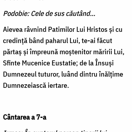
Podobie: Cele de sus căutând...
Aievea râvnind Patimilor Lui Hristos şi cu
credinţă bând paharul Lui, te-ai făcut
părtaş şi împreună moştenitor măririi Lui,
Sfinte Mucenice Eustatie; de la Însuşi
Dumnezeul tuturor, luând dintru înălţime
Dumnezeiască iertare.
Cântarea a 7-a