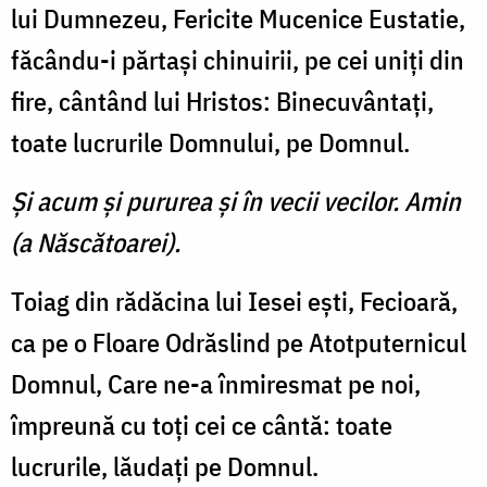
lui Dumnezeu, Fericite Mucenice Eustatie,
făcându-i părtaşi chinuirii, pe cei uniţi din
fire, cântând lui Hristos: Binecuvântaţi,
toate lucrurile Domnului, pe Domnul.
Şi acum şi pururea şi în vecii vecilor. Amin
(a Născătoarei).
Toiag din rădăcina lui Iesei eşti, Fecioară,
ca pe o Floare Odrăslind pe Atotputernicul
Domnul, Care ne-a înmiresmat pe noi,
împreună cu toţi cei ce cântă: toate
lucrurile, lăudaţi pe Domnul.