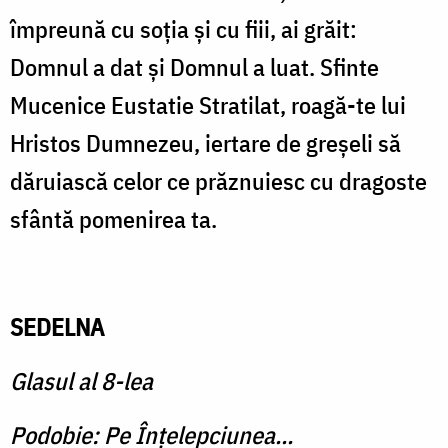
împreună cu soţia şi cu fiii, ai grăit:
Domnul a dat şi Domnul a luat. Sfinte
Mucenice Eustatie Stratilat, roagă-te lui
Hristos Dumnezeu, iertare de greşeli să
dăruiască celor ce prăznuiesc cu dragoste
sfântă pomenirea ta.
SEDELNA
Glasul al 8-lea
Podobie: Pe Înţelepciunea...