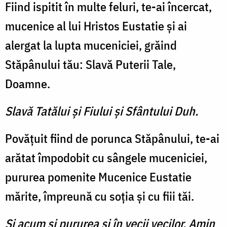
Fiind ispitit în multe feluri, te-ai încercat,
mucenice al lui Hristos Eustatie şi ai
alergat la lupta muceniciei, grăind
Stăpânului tău: Slavă Puterii Tale,
Doamne.
Slavă Tatălui şi Fiului şi Sfântului Duh.
Povăţuit fiind de porunca Stăpânului, te-ai
arătat împodobit cu sângele muceniciei,
pururea pomenite Mucenice Eustatie
mărite, împreună cu soţia şi cu fiii tăi.
Şi acum şi pururea şi în vecii vecilor. Amin