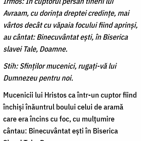
Irmos: În cuptorul persan tinerii lui
Avraam, cu dorinţa dreptei credinţe, mai
vârtos decât cu văpaia focului fiind aprinşi,
au cântat: Binecuvântat eşti, în Biserica
slavei Tale, Doamne.
Stih: Sfinţilor mucenici, rugaţi-vă lui
Dumnezeu pentru noi.
Mucenicii lui Hristos ca într-un cuptor fiind
închişi înăuntrul boului celui de aramă
care era încins cu foc, cu mulţumire
cântau: Binecuvântat eşti în Biserica