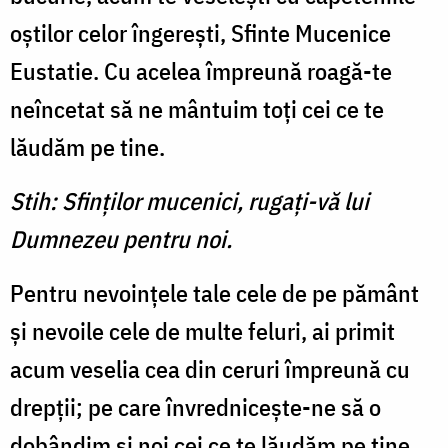
oştilor celor îngereşti, Sfinte Mucenice
Eustatie. Cu acelea împreună roagă-te
neîncetat să ne mântuim toţi cei ce te
lăudăm pe tine.
Stih: Sfinţilor mucenici, rugaţi-vă lui
Dumnezeu pentru noi.
Pentru nevoinţele tale cele de pe pământ
şi nevoile cele de multe feluri, ai primit
acum veselia cea din ceruri împreună cu
drepţii; pe care învredniceşte-ne să o
dobândim şi noi cei ce te lăudăm pe tine,