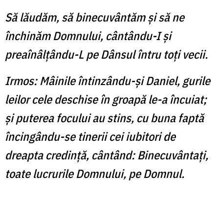
Să lăudăm, să binecuvântăm şi să ne
închinăm Domnului, cântându-I şi
preaînâlţându-L pe Dânsul întru toţi vecii.
Irmos: Mâinile întinzându-şi Daniel, gurile
leilor cele deschise în groapă le-a încuiat;
şi puterea focului au stins, cu buna faptă
încingându-se tinerii cei iubitori de
dreapta credinţă, cântând: Binecuvântaţi,
toate lucrurile Domnului, pe Domnul.