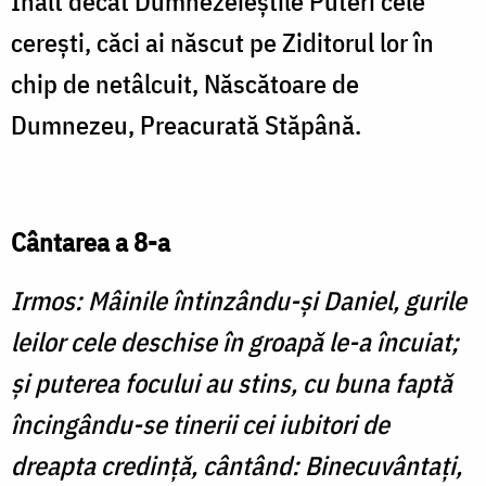
Înalt decât Dumnezeieştile Puteri cele
cereşti, căci ai născut pe Ziditorul lor în
chip de netâlcuit, Născătoare de
Dumnezeu, Preacurată Stăpână.
Cântarea a 8-a
Irmos: Mâinile întinzându-şi Daniel, gurile
leilor cele deschise în groapă le-a încuiat;
şi puterea focului au stins, cu buna faptă
încingându-se tinerii cei iubitori de
dreapta credinţă, cântând: Binecuvântaţi,