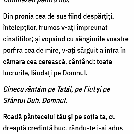
Din pronia cea de sus fiind despărţiţi,
înţelepţilor, frumos v-aţi împreunat
cinstiţilor; şi vopsind cu sângiurile voastre
porfira cea de mire, v-aţi sârguit a intra în
cămara cea cerească, cântând: toate
lucrurile, lăudaţi pe Domnul.
Binecuvântăm pe Tatăl, pe Fiul şi pe
Sfântul Duh, Domnul.
Roadă pântecelui tău şi pe soţia ta, cu
dreaptă credinţă bucurându-te i-ai adus