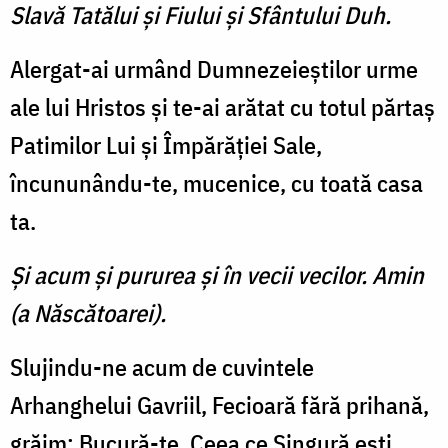
Slavă Tatălui şi Fiului şi Sfântului Duh.
Alergat-ai urmând Dumnezeieştilor urme
ale lui Hristos şi te-ai arătat cu totul părtaş
Patimilor Lui şi Împărăţiei Sale,
încununându-te, mucenice, cu toată casa
ta.
Şi acum şi pururea şi în vecii vecilor. Amin
(a Născătoarei).
Slujindu-ne acum de cuvintele
Arhanghelui Gavriil, Fecioară fără prihană,
grăim: Bucură-te, Ceea ce Singură eşti