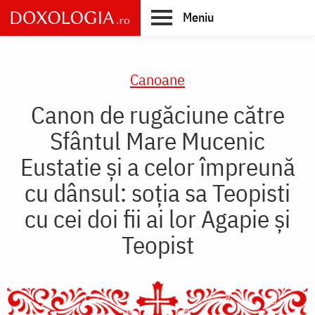
Skip
Meniu
to
main
Main
content
navigation
Canoane
Canon de rugăciune către
Sfântul Mare Mucenic
Eustatie şi a celor împreună
cu dânsul: soţia sa Teopisti
cu cei doi fii ai lor Agapie şi
Teopist