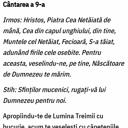
Cântarea a 9-a
Irmos: Hristos, Piatra Cea Netăiată de
mână, Cea din capul unghiului, din tine,
Muntele cel Netăiat, Fecioară, S-a tăiat,
adunând firile cele osebite. Pentru
aceasta, veselindu-ne, pe tine, Născătoare
de Dumnezeu te mărim.
Stih: Sfinţilor mucenici, rugaţi-vă lui
Dumnezeu pentru noi.
Apropiindu-te de Lumina Treimii cu
bucurie, acum te veseleşti cu căpeteniile