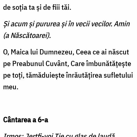
de soţia ta şi de fiii tăi.
Şi acum şi pururea şi în vecii vecilor. Amin
(a Născătoarei).
O, Maica lui Dumnezeu, Ceea ce ai născut
pe Preabunul Cuvânt, Care îmbunătăţeşte
pe toţi, tămăduieşte înrăutăţirea sufletului
meu.
Cântarea a 6-a
Irmos: Jertfi-voi Ţie cu glas de laudă,