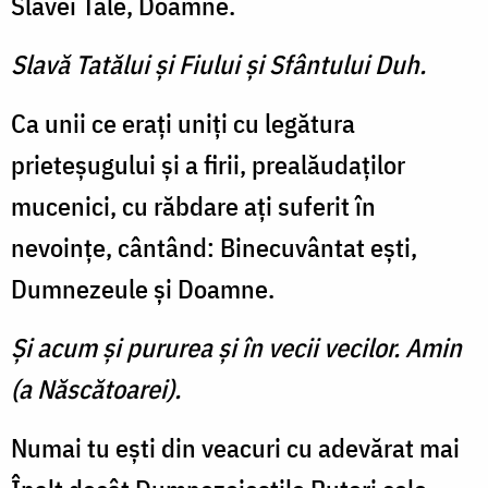
Slavei Tale, Doamne.
Slavă Tatălui şi Fiului şi Sfântului Duh.
Ca unii ce eraţi uniţi cu legătura
prieteşugului şi a firii, prealăudaţilor
mucenici, cu răbdare aţi suferit în
nevoinţe, cântând: Binecuvântat eşti,
Dumnezeule şi Doamne.
Şi acum şi pururea şi în vecii vecilor. Amin
(a Născătoarei).
Numai tu eşti din veacuri cu adevărat mai