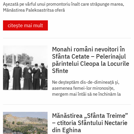
Așezată pe vârful unui promontoriu înalt care străpunge marea,
Mănăstirea Palekoastritsa oferă
citește mai mult
Monahi români nevoitori în
Sfânta Cetate – Pelerinajul
părintelui Cleopa la Locurile
Sfinte
Ne deșteptăm dis-de-dimineață și,
asemenea femei-lor mironosițe,
mergem mai întâi să ne închinăm la
Mănăstirea „Sfânta Treime”
– ctitoria Sfântului Nectarie
din Eghina