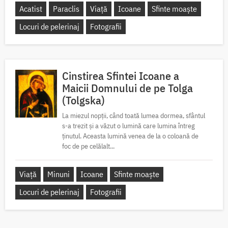
Acatist
Paraclis
Viață
Icoane
Sfinte moaște
Locuri de pelerinaj
Fotografii
Cinstirea Sfintei Icoane a
Maicii Domnului de pe Tolga
(Tolgska)
La miezul nopții, când toată lumea dormea, sfântul
s-a trezit și a văzut o lumină care lumina întreg
ținutul. Aceasta lumină venea de la o coloană de
foc de pe celălalt...
Viață
Minuni
Icoane
Sfinte moaște
Locuri de pelerinaj
Fotografii