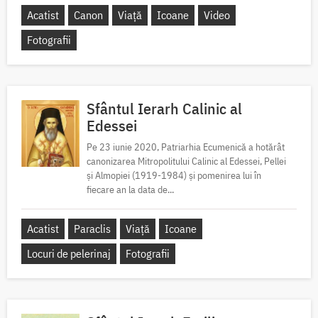
Acatist
Canon
Viață
Icoane
Video
Fotografii
Sfântul Ierarh Calinic al
Edessei
Pe 23 iunie 2020, Patriarhia Ecumenică a hotărât
canonizarea Mitropolitului Calinic al Edessei, Pellei
și Almopiei (1919-1984) și pomenirea lui în
fiecare an la data de...
Acatist
Paraclis
Viață
Icoane
Locuri de pelerinaj
Fotografii