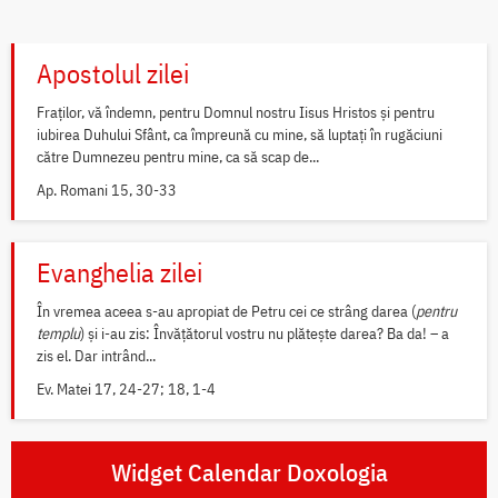
Apostolul zilei
Fraților, vă îndemn, pentru Domnul nostru Iisus Hristos și pentru
iubirea Duhului Sfânt, ca împreună cu mine, să luptați în rugăciuni
către Dumnezeu pentru mine, ca să scap de...
Ap. Romani 15, 30-33
Evanghelia zilei
În vremea aceea s-au apropiat de Petru cei ce strâng darea (
pentru
templu
) și i-au zis: Învățătorul vostru nu plătește darea? Ba da! – a
zis el. Dar intrând...
Ev. Matei 17, 24-27; 18, 1-4
Widget Calendar Doxologia