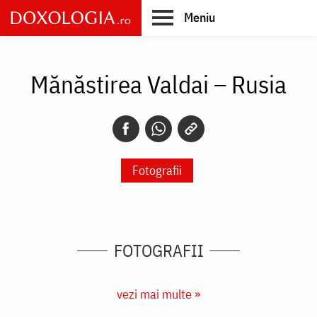
Skip
Meniu
to
main
Main
content
navigation
Mănăstirea Valdai – Rusia
Fotografii
FOTOGRAFII
vezi mai multe »