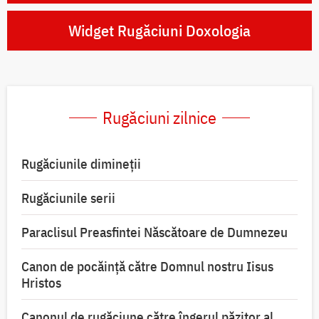
Widget Rugăciuni Doxologia
Rugăciuni zilnice
Rugăciunile dimineții
Rugăciunile serii
Paraclisul Preasfintei Născătoare de Dumnezeu
Canon de pocăință către Domnul nostru Iisus
Hristos
Canonul de rugăciune către îngerul păzitor al