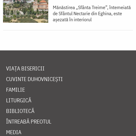
Mănăstirea „Sfânta Treime”, întemeiată
de Sfântul Nectarie din Eghina, este
aşezată în interiorul
VIAȚA BISERICII
CUVINTE DUHOVNICEȘTI
FAMILIE
LITURGICĂ
BIBLIOTECĂ
ÎNTREABĂ PREOTUL
MEDIA