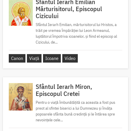
Sfântul Ierarh Emilian
Mărturisitorul, Episcopul
Cizicului
Sfântul Ierarh Emilian, mărturisitorul lui Hristos, a
trăit pe vremea împărăției lui Leon Armeanul,
luptătorul împotriva icoanelor, și fiind el episcop al
Cizicului, de...
Canon
Viață
Icoane
Video
Sfântul Ierarh Miron,
Episcopul Cretei
Pentru o viață îmbunătățită ca aceasta a fost pus
preot al sfintei biserici a lui Dumnezeu și învăța
popoarele sfânta bună credință și le întărea spre
nevoințele cele...