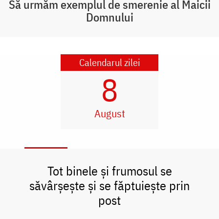
Să urmăm exemplul de smerenie al Maicii
Domnului
Calendarul zilei
8
August
Tot binele și frumosul se
săvârșește și se făptuiește prin
post