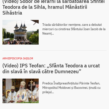
(Video) Sobor de ierarhi la sărbătoarea Sfintei
Teodora de la Sihla, hramul Mănăstirii
Sihăstria
Triada sărbătorilor nemțene, care a debutat
miercuri cu cinstirea Sfântului Ioan Iacob de la
Neamț...
ARHIEPISCOPIA IAŞILOR
(Video) IPS Teofan: „Sfânta Teodora a urcat
din slavă în slavă către Dumnezeu”
Predica Înaltpreasfințitului Părinte Teofan,
Mitropolitul Moldovei și Bucovinei, ținută cu
prilejul...