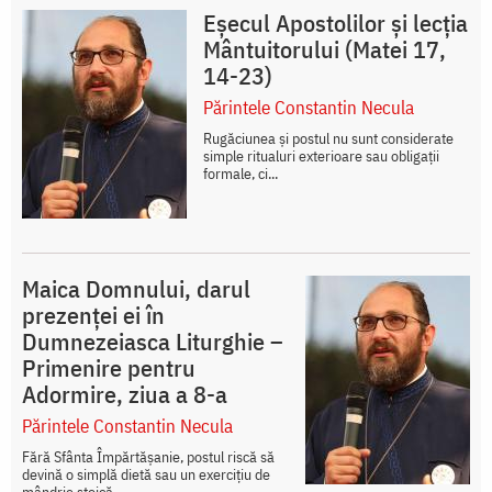
Eșecul Apostolilor și lecția
Mântuitorului (Matei 17,
14-23)
Părintele Constantin Necula
Rugăciunea și postul nu sunt considerate
simple ritualuri exterioare sau obligații
formale, ci...
Maica Domnului, darul
prezenței ei în
Dumnezeiasca Liturghie –
Primenire pentru
Adormire, ziua a 8-a
Părintele Constantin Necula
Fără Sfânta Împărtășanie, postul riscă să
devină o simplă dietă sau un exercițiu de