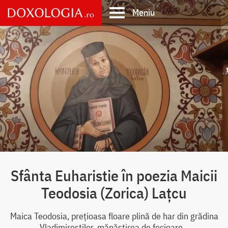
Skip
Meniu
to
main
Main
content
navigation
Sfânta Euharistie în poezia Maicii
Teodosia (Zorica) Lațcu
Maica Teodosia, prețioasa floare plină de har din grădina
Vladimireștilor, mănăstirea de fecioare...