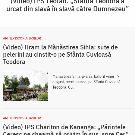
(Video) IPS Teofan: „Sfânta Teodora a
urcat din slavă în slavă către Dumnezeu”
ARHIEPISCOPIA IAŞILOR
(Video) Hram la Mănăstirea Sihla: sute de
pelerini au cinstit-o pe Sfânta Cuvioasă
Teodora
Mănăstirea Sihla și-a sărbătorit vineri, 7
august, ocrotitoarea, pe Sfânta Cuvioasă
Teodora. Cu...
ARHIEPISCOPIA IAŞILOR
(Video) IPS Chariton de Kananga: „Părintele
Ceresc ne cheamă să privim în sus, spre Cer”