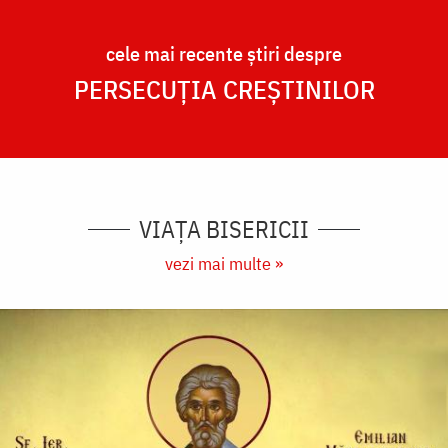
cele mai recente știri despre
PERSECUȚIA CREȘTINILOR
VIAȚA BISERICII
vezi mai multe »