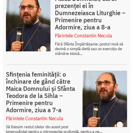
prezenței ei în
Dumnezeiasca Liturghie –
Primenire pentru
Adormire, ziua a 8-a
Părintele Constantin Necula
Fără Sfânta Împărtășanie, postul riscă să
devină o simplă dietă sau un exercițiu de
mândrie stoică...
Sfințenia feminității: o
închinare de gând către
Maica Domnului și Sfânta
Teodora de la Sihla –
Primenire pentru
Adormire, ziua a 7-a
Părintele Constantin Necula
Să folosim restul zilelor din acest post
binecuvântat pentru o introspecție profundă, pentru a ne...