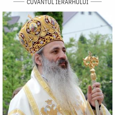
CUVÂNTUL IERARHULUI