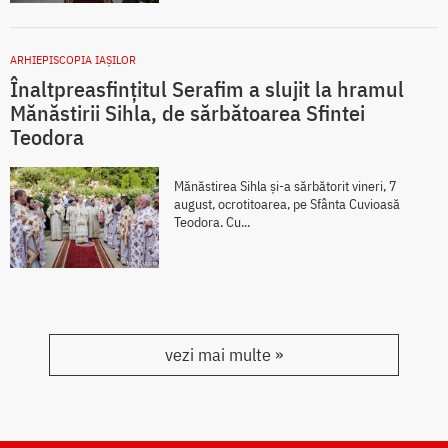
ARHIEPISCOPIA IAŞILOR
Înaltpreasfințitul Serafim a slujit la hramul
Mănăstirii Sihla, de sărbătoarea Sfintei
Teodora
Mănăstirea Sihla și-a sărbătorit vineri, 7
august, ocrotitoarea, pe Sfânta Cuvioasă
Teodora. Cu...
vezi mai multe »