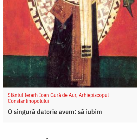
Sfântul Ierarh Ioan Gură de Aur, Arhiepiscopul
Constantinopolului
O singură datorie avem: să iubim