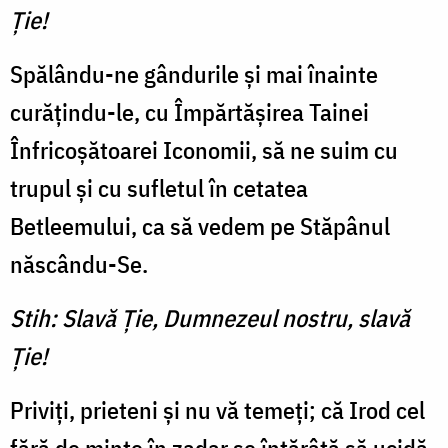
Ţie!
Spălându-ne gândurile şi mai înainte
curăţindu-le, cu Împăr­tăşirea Tainei
Înfricoşătoarei Iconomii, să ne suim cu
trupul şi cu sufletul în cetatea
Betleemului, ca să vedem pe Stăpânul
născându-Se.
Stih: Slavă Ţie, Dumnezeul nostru, slavă
Ţie!
Priviţi, prieteni şi nu vă te­meţi; că Irod cel