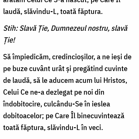
laudă, slăvindu-L, toată făptura.
Stih: Slavă Ţie, Dumnezeul nostru, slavă
Ţie!
Să împiedicăm, credincio­şilor, a ne ieşi de
pe buze cuvânt urât şi pregătind cuvinte
de laudă, să le aducem acum lui Hristos,
Celui Ce ne-a dezlegat pe noi din
îndobitocire, culcându-Se în ieslea
dobitoacelor; pe Care Îl binecuvintează
toată făptura, slăvindu-L în veci.