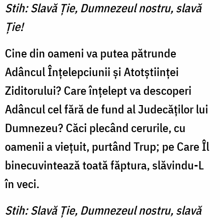
Stih: Slavă Ţie, Dumnezeul nostru, slavă
Ţie!
Cine din oameni va putea pătrunde
Adâncul Înţelepciunii şi Atotştiinţei
Ziditorului? Care înţelept va descoperi
Adâncul cel fără de fund al Judecăţilor lui
Dumnezeu? Căci plecând cerurile, cu
oamenii a vieţuit, purtând Trup; pe Care Îl
bine­cuvintează toată făptura, slă­vindu-L
în veci.
Stih: Slavă Ţie, Dumnezeul nostru, slavă