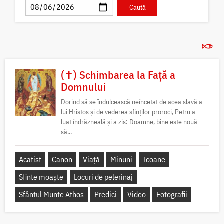
(✝) Schimbarea la Față a
Domnului
Dorind să se îndulcească neîncetat de acea slavă a
lui Hristos și de vederea sfinților proroci, Petru a
luat îndrăzneală și a zis: Doamne, bine este nouă
să...
Acatist
Canon
Viață
Minuni
Icoane
Sfinte moaște
Locuri de pelerinaj
Sfântul Munte Athos
Predici
Video
Fotografii