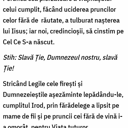
celui cumplit, făcând uciderea pruncilor
celor fără de răutate, a tulburat naşterea
lui Iisus; iar noi, credincioşii, să cinstim pe
Cel Ce S-a născut.
Stih: Slavă Ţie, Dumnezeul nostru, slavă
Ţie!
Stricând Legile cele fireşti şi
Dumnezeieştile aşezăminte lepădându-le,
cumplitul Irod, prin fărădelege a lipsit pe
mame de fii şi pe pruncii cei fără de vină i-
a omorât, pentru Viaţa tuturor.