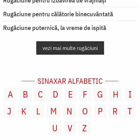
Rugăciune pentru izbăvirea de vrăjmași
Rugăciune pentru călătorie binecuvântată
Rugăciune puternică, la vreme de ispită
vezi mai multe rugăciuni
SINAXAR ALFABETIC
A
B
C
D
E
F
G
H
I
J
K
L
M
N
O
P
R
T
U
V
Z