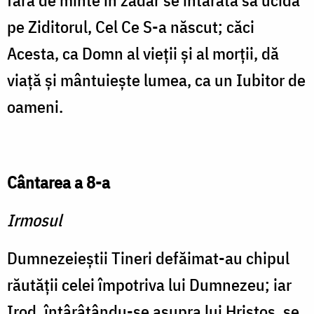
fără de minte în zadar se întărâtă să ucidă
pe Ziditorul, Cel Ce S-a născut; căci
Acesta, ca Domn al vieţii şi al morţii, dă
viaţă şi mântuieşte lumea, ca un Iubitor de
oameni.
Cântarea a 8-a
Irmosul
Dumnezeieştii Tineri defăimat-au chipul
răutăţii celei împotriva lui Dumnezeu; iar
Irod, întârâtându-se asupra lui Hristos, se