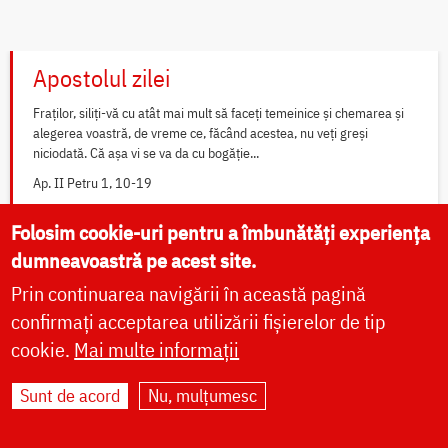
Apostolul zilei
Fraților, siliți-vă cu atât mai mult să faceți temeinice și chemarea și
alegerea voastră, de vreme ce, făcând acestea, nu veți greși
niciodată. Că așa vi se va da cu bogăție...
Ap. II Petru 1, 10-19
Folosim cookie-uri pentru a îmbunătăți experiența
Evanghelia zilei
dumneavoastră pe acest site.
Prin continuarea navigării în această pagină
În vremea aceea a luat Iisus cu Sine pe Petru și pe Iacov și pe Ioan,
fratele lui, și i-a dus într-un munte înalt, de o parte. Și S-a schimbat la
confirmați acceptarea utilizării fișierelor de tip
față înaintea lor...
cookie.
Mai multe informații
Ev. Matei 17, 1-9
Sunt de acord
Nu, mulțumesc
Widget Calendar Doxologia