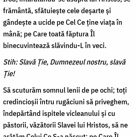
frământă, sfătuieşte cele deşarte şi
gândeşte a ucide pe Cel Ce ţine viaţa în
mână; pe Care toată făptura Îl
binecuvintează slăvindu-L în veci.
Stih: Slavă Ţie, Dumnezeul nostru, slavă
Ţie!
Să scuturăm somnul lenii de pe ochi; toţi
credincioşii întru rugăciuni să priveghem,
înde­părtând ispitele vicleanului şi cu
păstorii, văzătorii Slavei lui Hristos, să ne
arătăm Celui Ce S-a născut; pe Care Îl