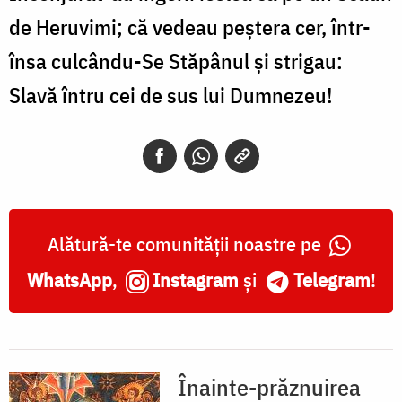
de Heruvimi; că vedeau peştera cer, într-
însa culcându-Se Stăpânul şi stri­gau:
Slavă întru cei de sus lui Dumnezeu!
Alătură-te comunității noastre pe
WhatsApp
,
Instagram
și
Telegram
!
Înainte-prăznuirea