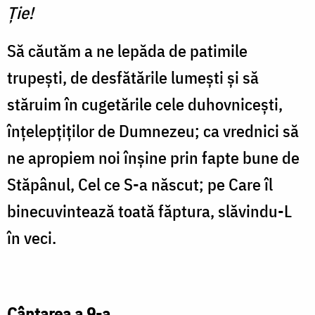
Ţie!
Să căutăm a ne lepăda de patimile
trupeşti, de desfătările lumeşti şi să
stăruim în cuge­tările cele duhovniceşti,
înţelepţiţilor de Dumnezeu; ca vred­nici să
ne apropiem noi înşine prin fapte bune de
Stăpânul, Cel ce S-a născut; pe Care îl
binecuvintează toată făptura, slăvindu-L
în veci.
Cântarea a 9-a