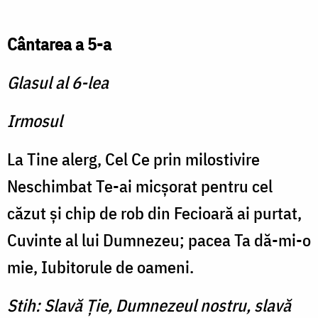
Cântarea a 5-a
Glasul al 6-lea
Irmosul
La Tine alerg, Cel Ce prin milostivire
Neschimbat Te-ai micşorat pentru cel
căzut şi chip de rob din Fecioară ai purtat,
Cuvinte al lui Dumnezeu; pacea Ta dă-mi-o
mie, Iubitorule de oameni.
Stih: Slavă Ţie, Dumnezeul nostru, slavă