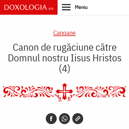
Skip
Meniu
to
main
Main
content
navigation
Canoane
Canon de rugăciune către
Domnul nostru Iisus Hristos
(4)