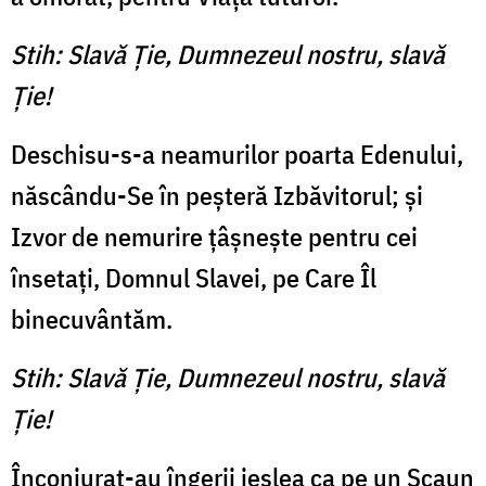
Stih: Slavă Ţie, Dumnezeul nostru, slavă
Ţie!
Deschisu-s-a neamurilor poar­ta Edenului,
născându-Se în peşteră Izbăvitorul; şi
Izvor de nemurire ţâşneşte pentru cei
însetaţi, Domnul Slavei, pe Care Îl
binecuvântăm.
Stih: Slavă Ţie, Dumnezeul nostru, slavă
Ţie!
Înconjurat-au îngerii ieslea ca pe un Scaun