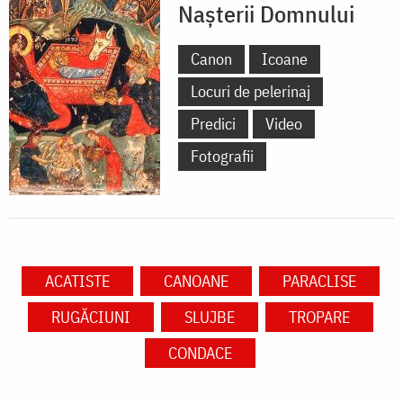
Naşterii Domnului
Canon
Icoane
Locuri de pelerinaj
Predici
Video
Fotografii
ACATISTE
CANOANE
PARACLISE
RUGĂCIUNI
SLUJBE
TROPARE
CONDACE