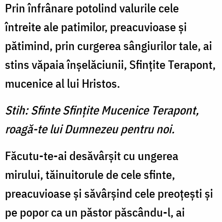
Prin înfrânare potolind valurile cele
întreite ale patimilor, preacuvioase şi
pătimind, prin curgerea sângiurilor tale, ai
stins văpaia înşelăciunii, Sfinţite Terapont,
mucenice al lui Hristos.
Stih: Sfinte Sfinţite Mucenice Terapont,
roagă-te lui Dumnezeu pentru noi.
Făcutu-te-ai desăvârşit cu ungerea
mirului, tăinuitorule de cele sfinte,
preacuvioase şi săvârşind cele preoţeşti şi
pe popor ca un păstor păscându-l, ai