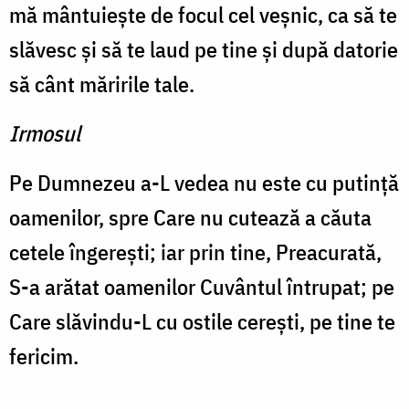
mă mântuieşte de focul cel veşnic, ca să te
slăvesc şi să te laud pe tine şi după datorie
să cânt măririle tale.
Irmosul
Pe Dumnezeu a-L vedea nu este cu putinţă
oamenilor, spre Care nu cutează a căuta
cetele îngereşti; iar prin tine, Preacurată,
S-a arătat oamenilor Cuvântul întrupat; pe
Care slăvindu-L cu ostile cereşti, pe tine te
fericim.