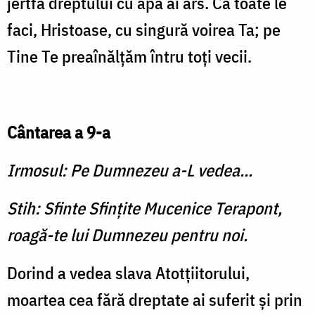
jertfa dreptului cu apă ai ars. Că toate le
faci, Hristoase, cu singură voirea Ta; pe
Tine Te preaînălţăm întru toţi vecii.
Cântarea a 9-a
Irmosul: Pe Dumnezeu a-L vedea...
Stih: Sfinte Sfinţite Mucenice Terapont,
roagă-te lui Dumnezeu pentru noi.
Dorind a vedea slava Atotţiitorului,
moartea cea fără dreptate ai suferit şi prin