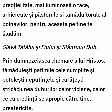
preoţiei tale, mai luminoasă o face,
arhiereule şi păstorule şi tămăduitorule al
bolnavilor; pentru aceasta pe tine te
lăudăm.
Slavă Tatălui şi Fiului şi Sfântului Duh.
Prin dumnezeiasca chemare a lui Hristos,
tămăduieşti patimile cele cumplite şi
potoleşti neputinţele şi curăţeşti
stricăciunea duhurilor celor viclene, celor
ce cu credinţă se apropie către tine,
preafericite.