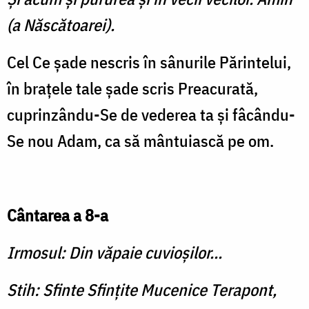
(a Născătoarei).
Cel Ce şade nescris în sânurile Părintelui,
în braţele tale şade scris Preacurată,
cuprinzându-Se de vederea ta şi fâcându-
Se nou Adam, ca să mântuiască pe om.
Cântarea a 8-a
Irmosul: Din văpaie cuvioşilor...
Stih: Sfinte Sfinţite Mucenice Terapont,