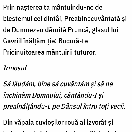
Prin naşterea ta mântuindu-ne de
blestemul cel dintâi, Preabinecuvântată şi
de Dumnezeu dăruită Pruncă, glasul lui
Gavriil înălţăm ţie: Bucură-te
Pricinuitoarea mântuirii tuturor.
Irmosul
Să lăudăm, bine să cuvântăm şi să ne
închinăm Domnului, cântându-I şi
preaînălţându-L pe Dânsul întru toţi vecii.
Din văpaia cuvioşilor rouă ai izvorât şi