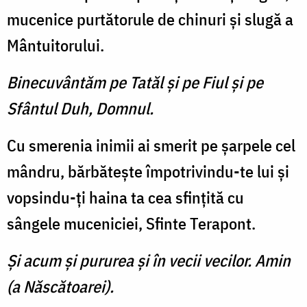
mucenice purtătorule de chinuri şi slugă a
Mântuitorului.
Binecuvântăm pe Tatăl şi pe Fiul şi pe
Sfântul Duh, Domnul.
Cu smerenia inimii ai smerit pe şarpele cel
mândru, bărbăteşte împotrivindu-te lui şi
vopsindu-ţi haina ta cea sfinţită cu
sângele muceniciei, Sfinte Terapont.
Şi acum şi pururea şi în vecii vecilor. Amin
(a Născătoarei).