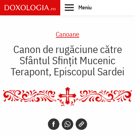
Skip
Meniu
to
main
Main
content
navigation
Canoane
Canon de rugăciune către
Sfântul Sfinţit Mucenic
Terapont, Episcopul Sardei