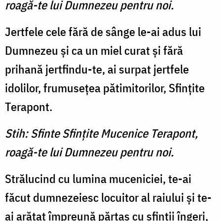
roagă-te lui Dumnezeu pentru noi.
Jertfele cele fără de sânge le-ai adus lui
Dumnezeu şi ca un miel curat şi fără
prihană jertfindu-te, ai surpat jertfele
idolilor, frumuseţea pătimitorilor, Sfinţite
Terapont.
Stih: Sfinte Sfinţite Mucenice Terapont,
roagă-te lui Dumnezeu pentru noi.
Strălucind cu lumina muceniciei, te-ai
făcut dumnezeiesc locuitor al raiului şi te-
ai arătat împreună părtaş cu sfinţii îngeri,