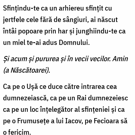
Sfinţindu-te ca un arhiereu sfinţit cu
jertfele cele fără de sângiuri, ai născut
întâi popoare prin har şi junghiindu-te ca
un miel te-ai adus Domnului.
Şi acum şi pururea şi în vecii vecilor. Amin
(a Născătoarei).
Ca pe o Uşă ce duce către intrarea cea
dumnezeiască, ca pe un Rai dumnezeiesc
ca pe un loc înţelegător al sfinţeniei şi ca
pe o Frumuseţe a lui Iacov, pe Fecioara să
o fericim.