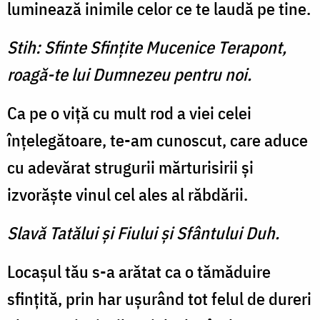
luminează inimile celor ce te laudă pe tine.
Stih: Sfinte Sfinţite Mucenice Terapont,
roagă-te lui Dumnezeu pentru noi.
Ca pe o viţă cu mult rod a viei celei
înţelegătoare, te-am cunoscut, care aduce
cu adevărat strugurii mărturisirii şi
izvorăşte vinul cel ales al răbdării.
Slavă Tatălui şi Fiului şi Sfântului Duh.
Locaşul tău s-a arătat ca o tămăduire
sfinţită, prin har uşurând tot felul de dureri