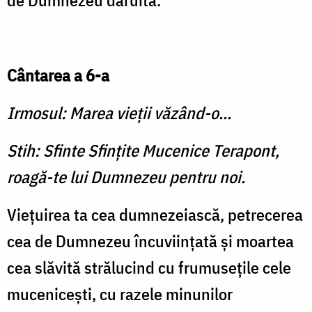
de Dumnezeu dăruită.
Cântarea a 6-a
Irmosul: Marea vieţii văzând-o...
Stih: Sfinte Sfinţite Mucenice Terapont,
roagă-te lui Dumnezeu pentru noi.
Vieţuirea ta cea dumnezeiască, petrecerea
cea de Dumnezeu încuviinţată şi moartea
cea slăvită strălucind cu frumuseţile cele
muceniceşti, cu razele minunilor