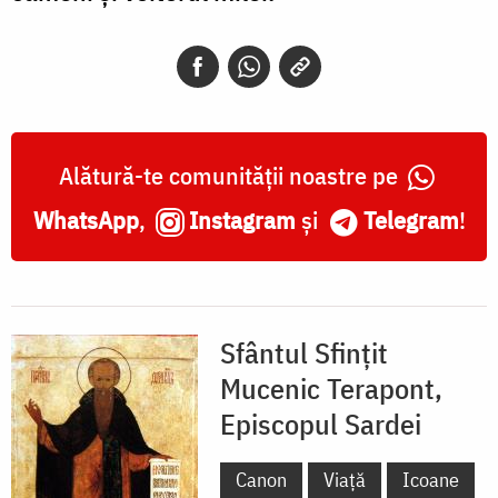
Alătură-te comunității noastre pe
WhatsApp
,
Instagram
și
Telegram
!
Sfântul Sfințit
Mucenic Terapont,
Episcopul Sardei
Canon
Viață
Icoane