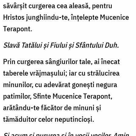
săvârşit curgerea cea aleasă, pentru
Hristos junghiindu-te, înţelepte Mucenice
Terapont.
Slavă Tatălui şi Fiului şi Sfântului Duh.
Prin curgerea sângiurilor tale, ai înecat
taberele vrăjmaşului; iar cu strălucirea
minunilor, cu adevărat goneşti negura
patimilor, Sfinte Mucenice Terapont,
arătându-te făcător de minuni şi
tămăduitor celor neputincioşi.
Şi acum şi pururea şi în vecii vecilor. Amin