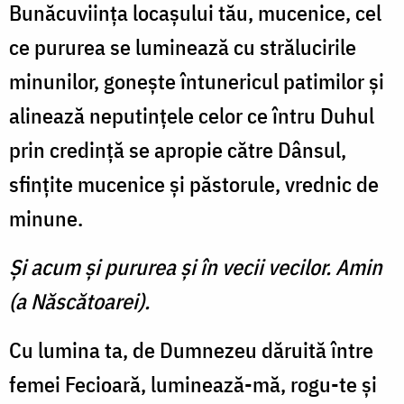
Bunăcuviinţa locaşului tău, mucenice, cel
ce pururea se luminează cu strălucirile
minunilor, goneşte întunericul patimilor şi
alinează neputinţele celor ce întru Duhul
prin credinţă se apropie către Dânsul,
sfinţite mucenice şi păstorule, vrednic de
minune.
Şi acum şi pururea şi în vecii vecilor. Amin
(a Născătoarei).
Cu lumina ta, de Dumnezeu dăruită între
femei Fecioară, luminează-mă, rogu-te şi