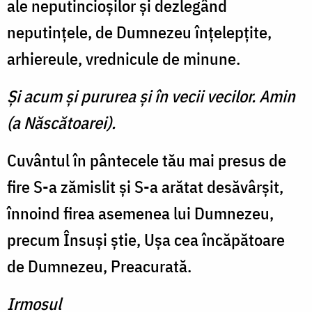
ale neputincioşilor şi dezlegând
neputinţele, de Dumnezeu înţelepţite,
arhiereule, vrednicule de minune.
Şi acum şi pururea şi în vecii vecilor. Amin
(a Născătoarei).
Cuvântul în pântecele tău mai presus de
fire S-a zămislit şi S-a arătat desăvârşit,
înnoind firea asemenea lui Dumnezeu,
precum Însuşi ştie, Uşa cea încăpătoare
de Dumnezeu, Preacurată.
Irmosul