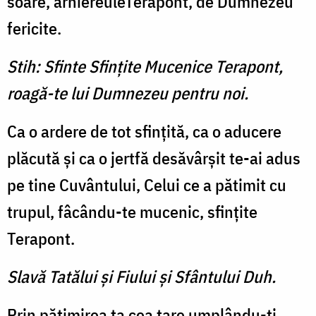
soare, arhiereuleTerapont, de Dumnezeu
fericite.
Stih: Sfinte Sfinţite Mucenice Terapont,
roagă-te lui Dumnezeu pentru noi.
Ca o ardere de tot sfinţită, ca o aducere
plăcută şi ca o jertfă desăvârşit te-ai adus
pe tine Cuvântului, Celui ce a pătimit cu
trupul, fâcându-te mucenic, sfinţite
Terapont.
Slavă Tatălui şi Fiului şi Sfântului Duh.
Prin pătimirea ta cea tare umplându-ţi