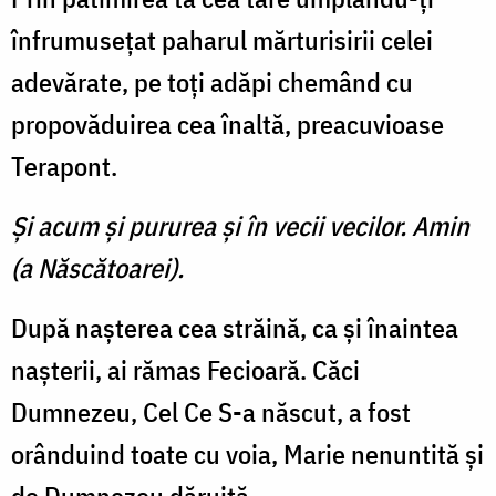
înfrumuseţat paharul mărturisirii celei
adevărate, pe toţi adăpi chemând cu
propovăduirea cea înaltă, preacuvioase
Terapont.
Şi acum şi pururea şi în vecii vecilor. Amin
(a Născătoarei).
După naşterea cea străină, ca şi înaintea
naşterii, ai rămas Fecioară. Căci
Dumnezeu, Cel Ce S-a născut, a fost
orânduind toate cu voia, Marie nenuntită şi