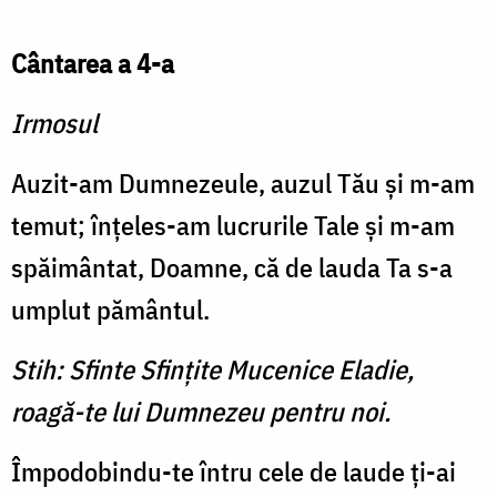
Cântarea a 4-a
Irmosul
Auzit-am Dumnezeule, auzul Tău şi m-am
temut; înţeles-am lucrurile Tale şi m-am
spăimântat, Doamne, că de lauda Ta s-a
umplut pământul.
Stih: Sfinte Sfinţite Mucenice Eladie,
roagă-te lui Dumnezeu pentru noi.
Împodobindu-te întru cele de laude ţi-ai