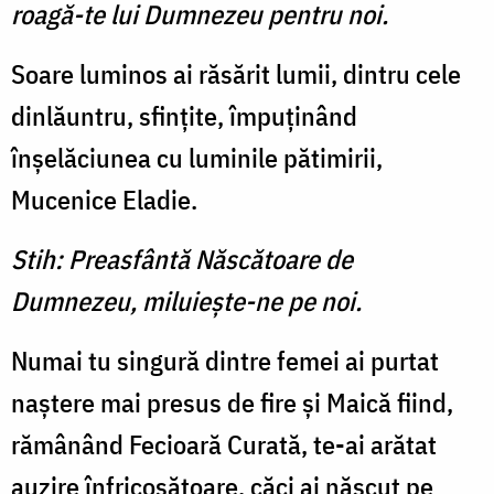
roagă-te lui Dumnezeu pentru noi.
Soare luminos ai răsărit lumii, dintru cele
dinlăuntru, sfinţite, împuţinând
înşelăciunea cu luminile pătimirii,
Mucenice Eladie.
Stih: Preasfântă Născătoare de
Dumnezeu, miluieşte-ne pe noi.
Numai tu singură dintre femei ai purtat
naştere mai presus de fire şi Maică fiind,
rămânând Fecioară Curată, te-ai arătat
auzire înfricoşătoare, căci ai născut pe