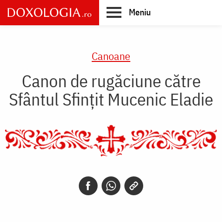
Skip
Meniu
to
main
Main
content
navigation
Canoane
Canon de rugăciune către
Sfântul Sfinţit Mucenic Eladie