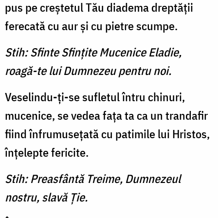
pus pe creştetul Tău diadema dreptăţii
ferecată cu aur şi cu pietre scumpe.
Stih: Sfinte Sfinţite Mucenice Eladie,
roagă-te lui Dumnezeu pentru noi.
Veselindu-ţi-se sufletul întru chinuri,
mucenice, se vedea faţa ta ca un trandafir
fiind înfrumuseţată cu patimile lui Hristos,
înţelepte fericite.
Stih: Preasfântă Treime, Dumnezeul
nostru, slavă Ţie.