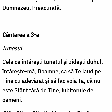
Dumnezeu, Preacurată.
Cântarea a 3-a
Irmosul
Cela ce întăreşti tunetul şi zideşti duhul,
întăreşte-mă, Doamne, ca să Te laud pe
Tine cu adevărat şi să fac voia Ta; că nu
este Sfânt fără de Tine, lubitorule de
oameni.