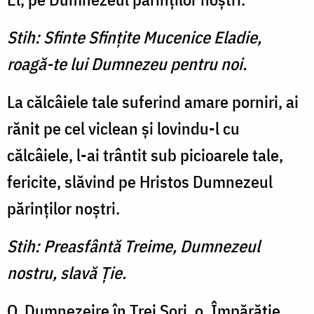
Stih: Sfinte Sfinţite Mucenice Eladie,
roagă-te lui Dumnezeu pentru noi.
La călcâiele tale suferind amare porniri, ai
rănit pe cel viclean şi lovindu-l cu
călcâiele, l-ai trântit sub picioarele tale,
fericite, slăvind pe Hristos Dumnezeul
părinţilor noştri.
Stih: Preasfântă Treime, Dumnezeul
nostru, slavă Ţie.
O, Dumnezeire în Trei Sori, o, Împărăţie