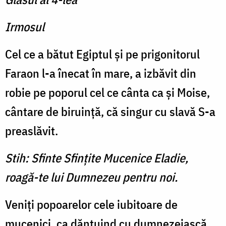
Irmosul
Cel ce a bătut Egiptul şi pe prigonitorul
Faraon l-a înecat în mare, a izbăvit din
robie pe poporul cel ce cânta ca şi Moise,
cântare de biruinţă, că singur cu slavă S-a
preaslăvit.
Stih: Sfinte Sfinţite Mucenice Eladie,
roagă-te lui Dumnezeu pentru noi.
Veniţi popoarelor cele iubitoare de
mucenici, ca dănţuind cu dumnezeiască