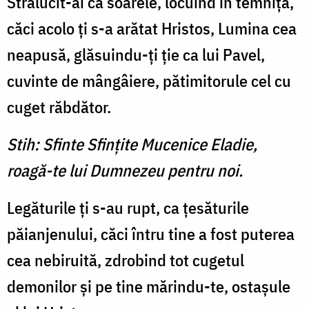
Strălucit-ai ca soarele, locuind în temniţă,
căci acolo ţi s-a arătat Hristos, Lumina cea
neapusă, glăsuindu-ţi ţie ca lui Pavel,
cuvinte de mângâiere, pătimitorule cel cu
cuget răbdător.
Stih: Sfinte Sfinţite Mucenice Eladie,
roagă-te lui Dumnezeu pentru noi.
Legăturile ţi s-au rupt, ca ţesăturile
păianjenului, căci întru tine a fost puterea
cea nebiruită, zdrobind tot cugetul
demonilor şi pe tine mărindu-te, ostaşule