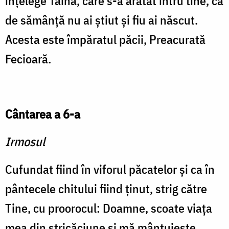
înţelege Taina, care s-a arătat întru tine, că
de sămânţă nu ai ştiut şi fiu ai născut.
Acesta este împăratul păcii, Preacurată
Fecioară.
Cântarea a 6-a
Irmosul
Cufundat fiind în viforul păcatelor şi ca în
pântecele chitului fiind ţinut, strig către
Tine, cu proorocul: Doamne, scoate viaţa
mea din stricăciune şi mă mântuieşte.