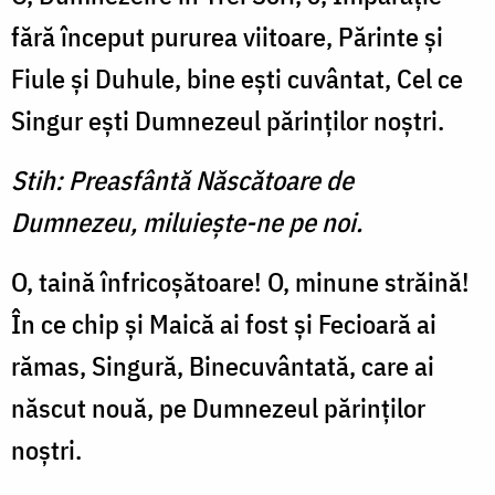
fără început pururea viitoare, Părinte şi
Fiule şi Duhule, bine eşti cuvântat, Cel ce
Singur eşti Dumnezeul părinţilor noştri.
Stih: Preasfântă Născătoare de
Dumnezeu, miluieşte-ne pe noi.
O, taină înfricoşătoare! O, minune străină!
În ce chip şi Maică ai fost şi Fecioară ai
rămas, Singură, Binecuvântată, care ai
născut nouă, pe Dumnezeul părinţilor
noştri.