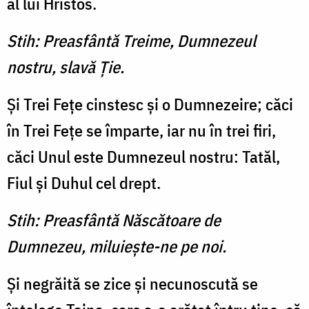
al lui Hristos.
Stih: Preasfântă Treime, Dumnezeul
nostru, slavă Ţie.
Şi Trei Feţe cinstesc şi o Dumnezeire; căci
în Trei Feţe se împarte, iar nu în trei firi,
căci Unul este Dumnezeul nostru: Tatăl,
Fiul şi Duhul cel drept.
Stih: Preasfântă Născătoare de
Dumnezeu, miluieşte-ne pe noi.
Şi negrăită se zice şi necunoscută se