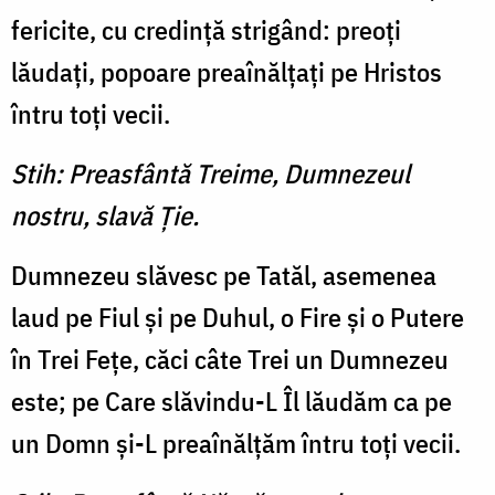
fericite, cu credinţă strigând: preoţi
lăudaţi, popoare preaînălţaţi pe Hristos
întru toţi vecii.
Stih: Preasfântă Treime, Dumnezeul
nostru, slavă Ţie.
Dumnezeu slăvesc pe Tatăl, asemenea
laud pe Fiul şi pe Duhul, o Fire şi o Putere
în Trei Feţe, căci câte Trei un Dumnezeu
este; pe Care slăvindu-L Îl lăudăm ca pe
un Domn şi-L preaînălţăm întru toţi vecii.