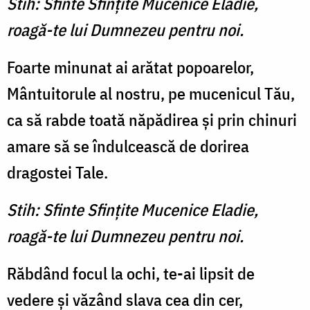
Stih: Sfinte Sfinţite Mucenice Eladie,
roagă-te lui Dumnezeu pentru noi.
Foarte minunat ai arătat popoarelor,
Mântuitorule al nostru, pe mucenicul Tău,
ca să rabde toată năpădirea şi prin chinuri
amare să se îndulcească de dorirea
dragostei Tale.
Stih: Sfinte Sfinţite Mucenice Eladie,
roagă-te lui Dumnezeu pentru noi.
Răbdând focul la ochi, te-ai lipsit de
vedere şi văzând slava cea din cer,