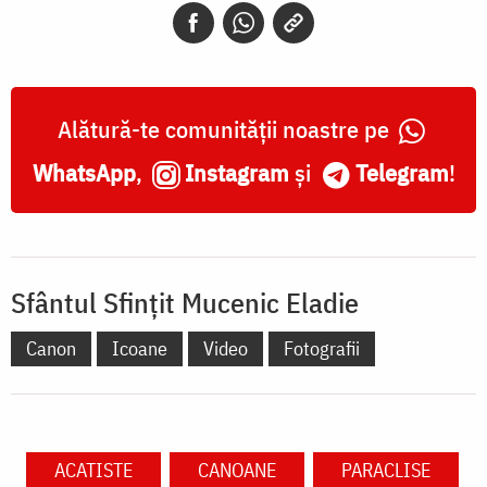
Alătură-te comunității noastre pe
WhatsApp
,
Instagram
și
Telegram
!
Sfântul Sfințit Mucenic Eladie
Canon
Icoane
Video
Fotografii
ACATISTE
CANOANE
PARACLISE