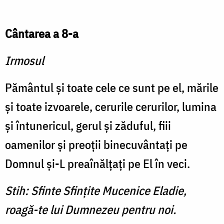
Cântarea a 8-a
Irmosul
Pământul şi toate cele ce sunt pe el, mările
şi toate izvoarele, cerurile cerurilor, lumina
şi întunericul, gerul şi zăduful, fiii
oamenilor şi preoţii binecuvântaţi pe
Domnul şi-L preaînălţaţi pe El în veci.
Stih: Sfinte Sfinţite Mucenice Eladie,
roagă-te lui Dumnezeu pentru noi.