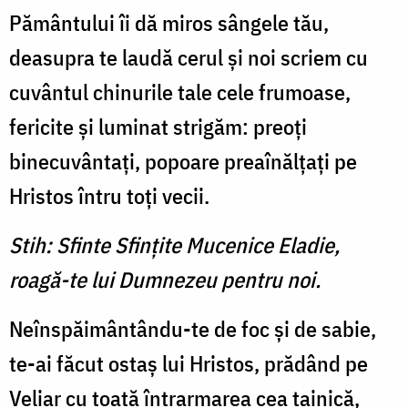
Pământului îi dă miros sângele tău,
deasupra te laudă cerul şi noi scriem cu
cuvântul chinurile tale cele frumoase,
fericite şi luminat strigăm: preoţi
binecuvântaţi, popoare preaînălţaţi pe
Hristos întru toţi vecii.
Stih: Sfinte Sfinţite Mucenice Eladie,
roagă-te lui Dumnezeu pentru noi.
Neînspăimântându-te de foc şi de sabie,
te-ai făcut ostaş lui Hristos, prădând pe
Veliar cu toată întrarmarea cea tainică,