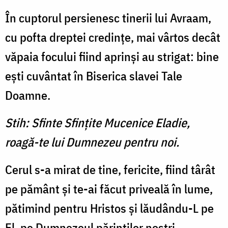
În cuptorul persienesc tinerii lui Avraam,
cu pofta dreptei credinţe, mai vârtos decât
văpaia focului fiind aprinşi au strigat: bine
eşti cuvântat în Biserica slavei Tale
Doamne.
Stih: Sfinte Sfinţite Mucenice Eladie,
roagă-te lui Dumnezeu pentru noi.
Cerul s-a mirat de tine, fericite, fiind târât
pe pământ şi te-ai făcut priveală în lume,
pătimind pentru Hristos şi lăudându-L pe
El, pe Dumnezeul părinţilor noştri.