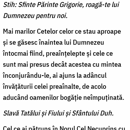
Stih: Sfinte Părinte Grigorie, roagă-te lui
Dumnezeu pentru noi.
Mai marilor Cetelor celor ce stau aproape
şi se găsesc înaintea lui Dumnezeu
întocmai fiind, preaînţelepte şi cele ce
sunt mai presus decât acestea cu mintea
înconjurându-le, ai ajuns la adâncul
învăţăturii celei preaînalte, de acolo
aducând oamenilor bogăţie neîmpuţinată.
Slavă Tatălui şi Fiului şi Sfântului Duh.
Cel ce ai pătruns în Norul Cel Necuprins cu