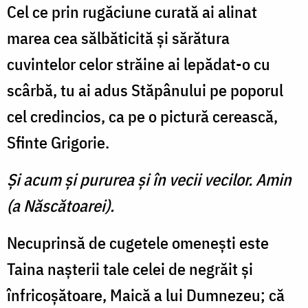
Cel ce prin rugăciune curată ai alinat
marea cea sălbăticită şi sărătura
cuvintelor celor străine ai lepădat-o cu
scârbă, tu ai adus Stăpânului pe poporul
cel credincios, ca pe o pictură cerească,
Sfinte Grigorie.
Şi acum şi pururea şi în vecii vecilor. Amin
(a Născătoarei).
Necuprinsă de cugetele omeneşti este
Taina naşterii tale celei de negrăit şi
înfricoşătoare, Maică a lui Dumnezeu; că