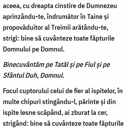
aceea, cu dreapta cinstire de Dumnezeu
aprinzându-te, îndrumător în Taine şi
propovăduitor al Treimii arătându-te,
strigi: bine să cuvânteze toate făpturile
Domnului pe Domnul.
Binecuvântăm pe Tatăl şi pe Fiul şi pe
Sfântul Duh, Domnul.
Focul cuptorului celui de fier al ispitelor, în
multe chipuri stingându-l, părinte şi din
ispite lesne scăpând, ai zburat la cer,
strigând: bine să cuvânteze toate făpturile