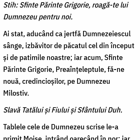
Stih: Sfinte Părinte Grigorie, roagă-te lui
Dumnezeu pentru noi.
Ai stat, aducând ca jertfă Dumnezeiescul
sânge, izbăvitor de păcatul cel din început
şi de patimile noastre; iar acum, Sfinte
Părinte Grigorie, Preaînţeleptule, fă-ne
nouă, credincioşilor, pe Dumnezeu
Milostiv.
Slavă Tatălui şi Fiului şi Sfântului Duh.
Tablele cele de Dumnezeu scrise le-a
primit Moise, intrând oarecând în nor; iar