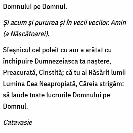
Domnului pe Domnul.
Şi acum şi pururea şi în vecii vecilor. Amin
(a Născătoarei).
Sfeşnicul cel poleit cu aur a arătat cu
închipuire Dumnezeiasca ta naştere,
Preacurată, Cinstită; că tu ai Răsărit lumii
Lumina Cea Neapropiată, Căreia strigăm:
să laude toate lucrurile Domnului pe
Domnul.
Catavasie