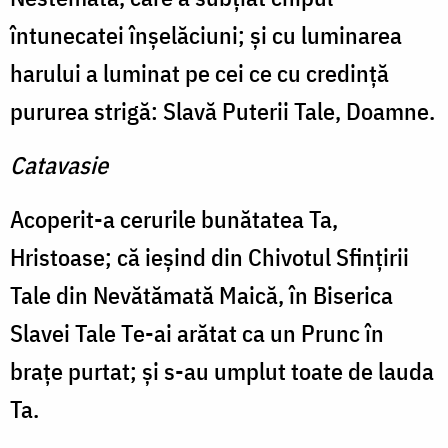
întunecatei înşelăciuni; şi cu luminarea
harului a luminat pe cei ce cu credinţă
pururea strigă: Slavă Puterii Tale, Doamne.
Catavasie
Acoperit-a cerurile bunătatea Ta,
Hristoase; că ieşind din Chivotul Sfinţirii
Tale din Nevătămată Maică, în Biserica
Slavei Tale Te-ai arătat ca un Prunc în
braţe purtat; şi s-au umplut toate de lauda
Ta.