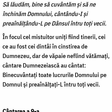
Să lăudăm, bine să cuvântăm şi să ne
închinăm Domnului, cântându-I şi
preaînălţându-L pe Dânsul întru toţi vecii.
În focul cel mistuitor uniţi fiind tinerii, cei
ce au fost cei dintâi în cinstirea de
Dumnezeu, dar de văpaie neflind vătămaţi,
cântare Dumnezeiască au cântat:
Binecuvântaţi toate lucrurile Domnului pe
Domnul şi preaînălţaţi-L întru toţi vecii.
Cântarea a 9-a