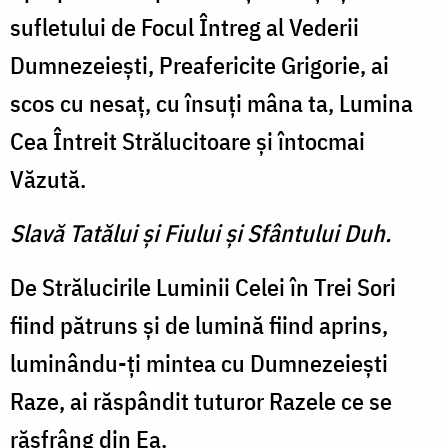
sufletului de Focul Întreg al Vederii
Dumnezeieşti, Preafericite Grigorie, ai
scos cu nesaţ, cu însuţi mâna ta, Lumina
Cea Întreit Strălucitoare şi întocmai
Văzută.
Slavă Tatălui şi Fiului şi Sfântului Duh.
De Strălucirile Luminii Celei în Trei Sori
fiind pătruns şi de lumină fiind aprins,
luminându-ţi mintea cu Dumnezeieşti
Raze, ai răspândit tuturor Razele ce se
răsfrâng din Ea.