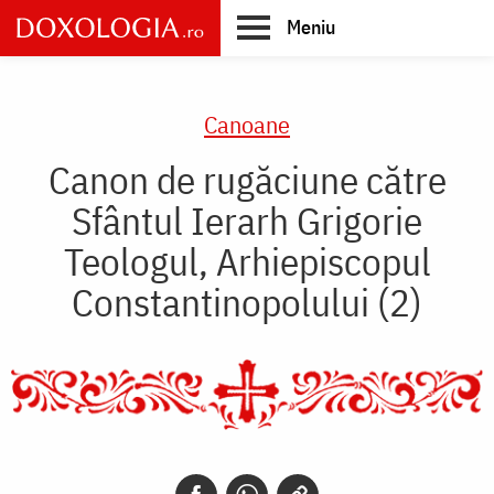
Skip
Meniu
to
main
Main
content
navigation
Canoane
Canon de rugăciune către
Sfântul Ierarh Grigorie
Teologul, Arhiepiscopul
Constantinopolului (2)