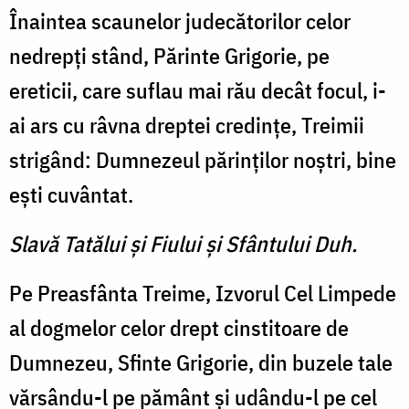
Înaintea scaunelor judecă­torilor celor
nedrepţi stând, Părinte Grigorie, pe
ereticii, care suflau mai rău decât focul, i-
ai ars cu râvna dreptei credinţe, Treimii
strigând: Dumnezeul părinţilor noştri, bine
eşti cuvântat.
Slavă Tatălui şi Fiului şi Sfântului Duh.
Pe Preasfânta Treime, Izvorul Cel Limpede
al dogmelor celor drept cinstitoare de
Dumnezeu, Sfinte Grigorie, din buzele tale
vărsându-l pe pământ şi udându-l pe cel