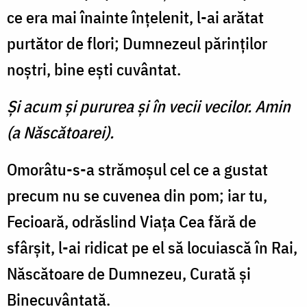
ce era mai înainte înţelenit, l-ai arătat
purtător de flori; Dumnezeul părinţilor
noştri, bine eşti cuvântat.
Şi acum şi pururea şi în vecii vecilor. Amin
(a Născătoarei).
Omorâtu-s-a strămoşul cel ce a gustat
precum nu se cuvenea din pom; iar tu,
Fecioară, odrăslind Viaţa Cea fără de
sfârşit, l-ai ridicat pe el să locuiască în Rai,
Născătoare de Dumnezeu, Curată şi
Binecuvântată.