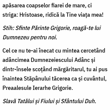
apăsarea coapselor fiarei de mare, ci
striga: Hristoase, ridică la Tine viaţa mea!
Stih: Sfinte Părinte Grigorie, roagă-te lui
Dumnezeu pentru noi.
Cel ce nu te-ai înecat cu mintea cercetând
adâncimea Dumne­zeiescului Adânc şi
dintr-însele scoţând mărgăritarul, tu ai pus
înaintea Stăpânului tăcerea ca şi cuvântul,
Preaalesule Ierarhe Grigorie.
Slavă Tatălui şi Fiului şi Sfântului Duh.