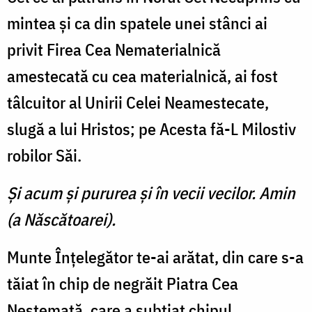
mintea şi ca din spatele unei stânci ai
privit Firea Cea Nematerialnică
amestecată cu cea materialnică, ai fost
tâlcuitor al Unirii Celei Neamestecate,
slugă a lui Hristos; pe Acesta fă-L Milostiv
robilor Săi.
Şi acum şi pururea şi în vecii vecilor. Amin
(a Născătoarei).
Munte Înţelegător te-ai arătat, din care s-a
tăiat în chip de negrăit Piatra Cea
Nestemată, care a subţiat chipul