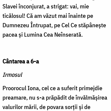
Slavei înconjurat, a strigat: vai, mie
ticălosul! Că am văzut mai înainte pe
Dumnezeu Întrupat, pe Cel Ce stăpâneşte
pacea şi Lumina Cea Neînserată.
Cântarea a 6-a
Irmosul
Proorocul Iona, cel ce a suferit primejdie
preamare, nu s-a prăpădit de învălmăşirea
valurilor mării, de povara sorţii şi de