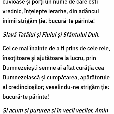
cuvioase şi porţi un nume de care eşti
vrednic, înţelepte ierarhe, din adâncul
inimii strigăm ţie: bucură-te părinte!
Slavă Tatălui şi Fiului şi Sfântului Duh.
Cel ce mai înainte de a fi prins de cele rele,
însoţitoare şi ajutătoare la lucru, prin
Dumnezeieşti semne ai aflat curăţia cea
Dumnezeiască şi cumpătarea, apărătorule
al credincioşilor; veselindu-ne strigăm ţie:
bucură-te părinte!
Şi acum şi pururea şi în vecii vecilor. Amin