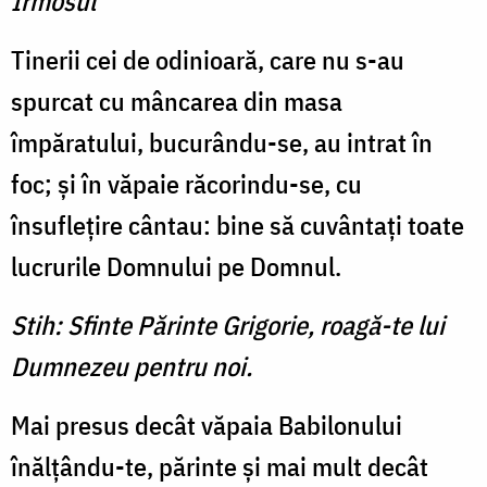
Irmosul
Tinerii cei de odinioară, care nu s-au
spurcat cu mâncarea din masa
împăratului, bucurându-se, au intrat în
foc; şi în văpaie răcorindu-se, cu
însufleţire cântau: bine să cuvântaţi toate
lucrurile Domnului pe Domnul.
Stih: Sfinte Părinte Grigorie, roagă-te lui
Dumnezeu pentru noi.
Mai presus decât văpaia Babilonului
înălţându-te, părinte şi mai mult decât