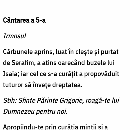
Cântarea a 5-a
Irmosul
Cărbunele aprins, luat în cleşte şi purtat
de Serafim, a atins oarecând buzele lui
Isaia; iar cel ce s-a curăţit a propovăduit
tuturor să înveţe dreptatea.
Stih: Sfinte Părinte Grigorie, roagă-te lui
Dumnezeu pentru noi.
Apropiindu-te prin curăţia minţii şi a