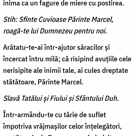
inima ca un fagure de miere cu postirea.
Stih: Sfinte Cuvioase Părinte Marcel,
roagă-te lui Dumnezeu pentru noi.
Arătatu-te-ai într-ajutor să­racilor şi
încercat întru milă; că risipind avuţiile cele
nerisipite ale inimii tale, ai cules dreptate
stătătoare, Părinte Marcel.
Slavă Tatălui şi Fiului şi Sfântului Duh.
Într-armându-te cu tărie de suflet
împotriva vrăjmaşilor celor înţelegători,