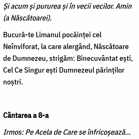
Şi acum şi pururea şi în vecii vecilor. Amin
(a Născătoarei).
Bucură-te Limanul pocăinţei cel
Neînviforat, la care alergând, Născătoare
de Dumnezeu, stri­găm: Binecuvântat eşti,
Cel Ce Singur eşti Dumnezeul părinţi­lor
noştri.
Cântarea a 8-a
Irmos: Pe Acela de Care se înfricoşează...