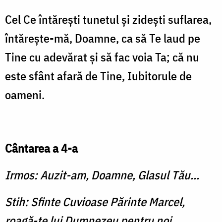
Cel Ce întăreşti tunetul şi zideşti suflarea,
întăreşte-mă, Doamne, ca să Te laud pe
Tine cu adevărat şi să fac voia Ta; că nu
este sfânt afară de Tine, Iubitorule de
oameni.
Cântarea a 4-a
Irmos: Auzit-am, Doamne, Glasul Tău...
Stih: Sfinte Cuvioase Părinte Marcel,
roagă-te lui Dumnezeu pentru noi.