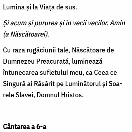
Lumina şi la Viaţa de sus.
Şi acum şi pururea şi în vecii vecilor. Amin
(a Născătoarei).
Cu raza rugăciunii tale, Năs­cătoare de
Dumnezeu Preacurată, luminează
întunecarea sufletu­lui meu, ca Ceea ce
Singură ai Răsărit pe Luminătorul şi Soa­
rele Slavei, Domnul Hristos.
Cântarea a 6-a