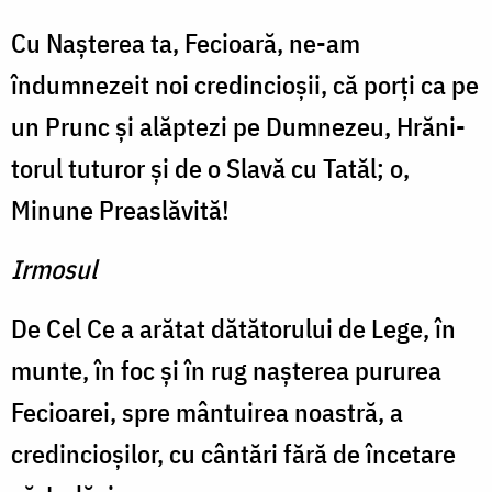
Cu Naşterea ta, Fecioară, ne-am
îndumnezeit noi credin­cioşii, că porţi ca pe
un Prunc şi alăptezi pe Dumnezeu, Hrăni­
torul tuturor şi de o Slavă cu Tatăl; o,
Minune Preaslăvită!
Irmosul
De Cel Ce a arătat dătătorului de Lege, în
munte, în foc şi în rug naşterea pururea
Fecioarei, spre mântuirea noastră, a
credincioşilor, cu cântări fără de încetare