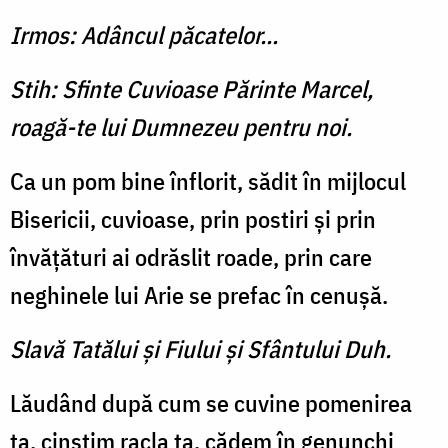
Irmos: Adâncul păcatelor...
Stih: Sfinte Cuvioase Părinte Marcel,
roagă-te lui Dumnezeu pentru noi.
Ca un pom bine înflorit, sădit în mijlocul
Biseri­cii, cuvioase, prin postiri şi prin
învăţături ai odrăslit roade, prin care
neghinele lui Arie se prefac în cenuşă.
Slavă Tatălui şi Fiului şi Sfântului Duh.
Lăudând după cum se cuvine pomenirea
ta, cinstim racla ta, cădem în genunchi