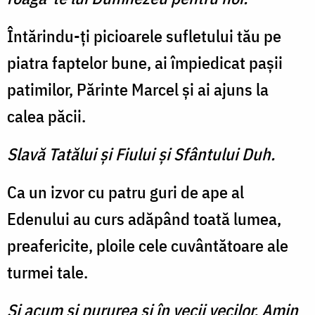
Întărindu-ţi picioarele su­fletului tău pe
piatra fapte­lor bune, ai împiedicat paşii
pa­timilor, Părinte Marcel şi ai ajuns la
calea păcii.
Slavă Tatălui şi Fiului şi Sfântului Duh.
Ca un izvor cu patru guri de ape al
Edenului au curs adăpând toată lumea,
preafericite, ploile cele cuvântătoare ale
tur­mei tale.
Şi acum şi pururea şi în vecii vecilor. Amin