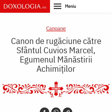
Skip
Meniu
to
main
Main
content
navigation
Canoane
Canon de rugăciune către
Sfântul Cuvios Marcel,
Egumenul Mănăstirii
Achimiţilor