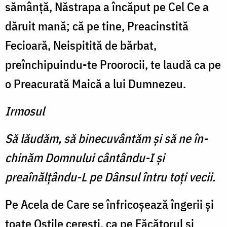
sămânţă, Năstrapa a încăput pe Cel Ce a
dăruit mană; că pe tine, Preacinstită
Fecioară, Neispitită de bărbat,
preînchipuindu-te Proo­rocii, te laudă ca pe
o Preacurată Maică a lui Dumnezeu.
Irmosul
Să lăudăm, să binecuvântăm şi să ne în­
chinăm Domnului cântându-I şi
preaînălţându-L pe Dânsul întru toţi vecii.
Pe Acela de Care se înfrico­şează îngerii şi
toate Oştile cereşti, ca pe Făcătorul şi