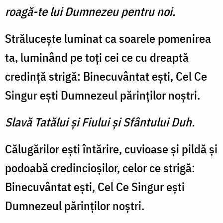
roagă-te lui Dumnezeu pentru noi.
Străluceşte luminat ca soa­rele pomenirea
ta, lumi­nând pe toţi cei ce cu dreaptă
credinţă strigă: Binecuvântat eşti, Cel Ce
Singur eşti Dum­nezeul părinţilor noştri.
Slavă Tatălui şi Fiului şi Sfântului Duh.
Călugărilor eşti întărire, cu­vioase şi pildă şi
podoabă cre­dincioşilor, celor ce strigă:
Bine­cuvântat eşti, Cel Ce Singur eşti
Dumnezeul părinţilor noştri.