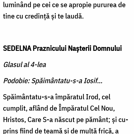
luminând pe cei ce se apropie pururea de
tine cu credinţă şi te laudă.
SEDELNA Praznicului Naşterii Domnului
Glasul al 4-lea
Podobie: Spăimântatu-s-a Iosif...
Spăimântatu-s-a împăratul Irod, cel
cumplit, aflând de Îm­păratul Cel Nou,
Hristos, Care S-a născut pe pământ; şi cu­
prins fiind de teamă şi de multă frică, a