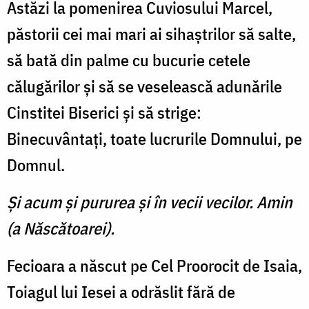
Astăzi la pomenirea Cuviosului Mar­cel,
păstorii cei mai mari ai si­haştrilor să salte,
să bată din palme cu bucurie cetele
călugă­rilor şi să se veselească adună­rile
Cinstitei Biserici şi să strige:
Binecuvântaţi, toate lucrurile Domnului, pe
Domnul.
Şi acum şi pururea şi în vecii vecilor. Amin
(a Născătoarei).
Fecioara a născut pe Cel Proorocit de Isaia,
Toiagul lui Iesei a odrăslit fără de