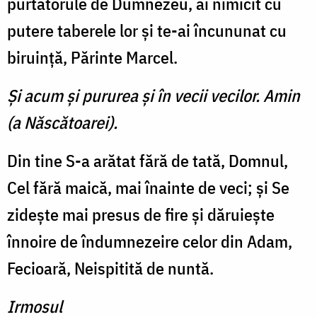
purtătorule de Dumnezeu, ai nimicit cu
putere taberele lor şi te-ai încununat cu
biruinţă, Părinte Marcel.
Şi acum şi pururea şi în vecii vecilor. Amin
(a Născătoarei).
Din tine S-a arătat fără de tată, Domnul,
Cel fără maică, mai înainte de veci; şi Se
zideş­te mai presus de fire şi dăruieş­te
înnoire de îndumnezeire ce­lor din Adam,
Fecioară, Neispitită de nuntă.
Irmosul