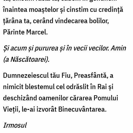
înaintea moaştelor şi cinstim cu credinţă
ţărâna ta, cerând vindecarea bolilor,
Părinte Marcel.
Şi acum şi pururea şi în vecii vecilor. Amin
(a Născătoarei).
Dumnezeiescul tău Fiu, Prea­sfântă, a
nimicit blestemul cel odrăslit în Rai şi
deschizând oamenilor cărarea Pomului
Vie­ţii, le-ai izvorât Binecuvân­tarea.
Irmosul