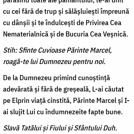
cu cei fără de trup şi sălăşluieşti îm­preună
cu dânşii şi te îndulceşti de Privirea Cea
Nematerialnică şi de Bucuria Cea Veşnică.
Stih: Sfinte Cuvioase Părinte Marcel,
roagă-te lui Dumnezeu pentru noi.
De la Dumnezeu primind cunoştinţă
adevărată şi fără de greşeală, L-ai căutat
pe Elprin viaţă cinstită, Părinte Marcel şi I-
ai slujit Lui cu îndumnezeite fapte bune.
Slavă Tatălui şi Fiului şi Sfântului Duh.