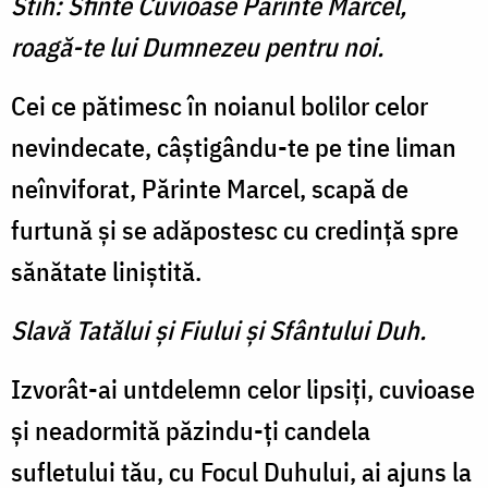
Stih: Sfinte Cuvioase Părinte Marcel,
roagă-te lui Dumnezeu pentru noi.
Cei ce pătimesc în noianul bolilor celor
nevindecate, câştigându-te pe tine liman
neînviforat, Părinte Marcel, scapă de
furtună şi se adăpostesc cu credinţă spre
sănătate liniştită.
Slavă Tatălui şi Fiului şi Sfântului Duh.
Izvorât-ai untdelemn celor lipsiţi, cuvioase
şi neadormită păzindu-ţi candela
sufletului tău, cu Focul Duhului, ai ajuns la