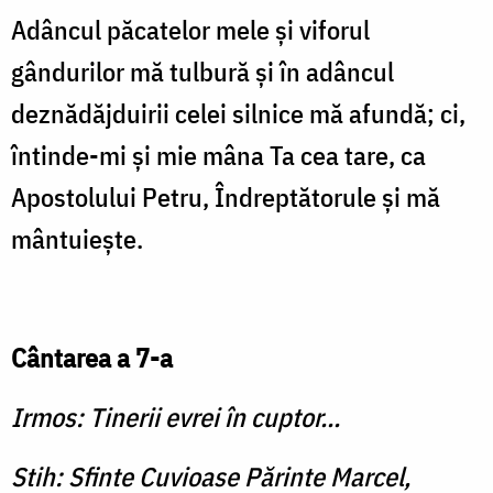
Adâncul păcatelor mele şi viforul
gândurilor mă tulbură şi în adâncul
deznădăjduirii celei silnice mă afundă; ci,
întinde-mi şi mie mâna Ta cea tare, ca
Apostolului Petru, Îndreptătorule şi mă
mântuieşte.
Cântarea a 7-a
Irmos: Tinerii evrei în cuptor...
Stih: Sfinte Cuvioase Părinte Marcel,