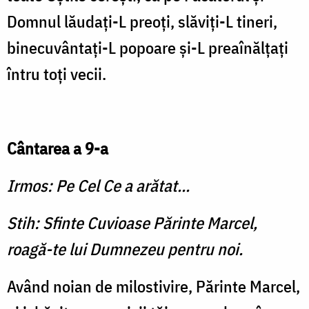
Domnul lăudaţi-L preoţi, slăviţi-L tineri,
binecuvântaţi-L popoare şi-L preaînălţaţi
întru toţi vecii.
Cântarea a 9-a
Irmos: Pe Cel Ce a arătat...
Stih: Sfinte Cuvioase Părinte Marcel,
roagă-te lui Dumnezeu pentru noi.
Având noian de milosti­vire, Părinte Marcel,