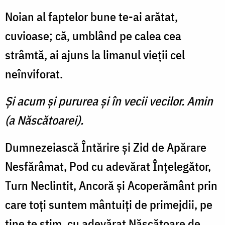
Noian al faptelor bune te-ai arătat,
cuvioase; că, umblând pe calea cea
strâmtă, ai ajuns la limanul vieţii cel
neînviforat.
Şi acum şi pururea şi în vecii vecilor. Amin
(a Născătoarei).
Dumnezeiască Întărire şi Zid de Apărare
Nesfărâmat, Pod cu adevărat Înţelegător,
Turn Neclintit, Ancoră şi Acoperământ prin
care toţi suntem mântuiţi de primejdii, pe
tine te ştim, cu adevărat Născătoare de