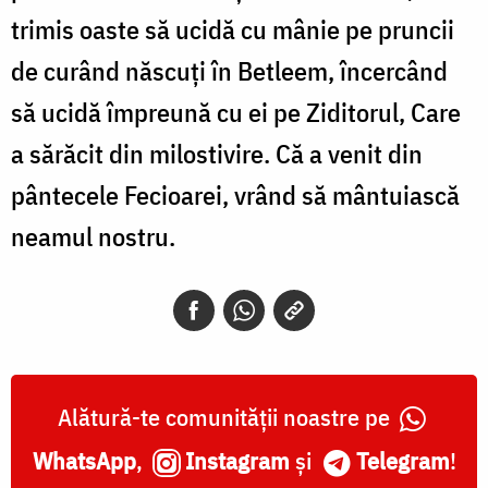
trimis oaste să ucidă cu mânie pe pruncii
de curând născuţi în Betleem, încercând
să ucidă împreună cu ei pe Zi­ditorul, Care
a sărăcit din mi­lostivire. Că a venit din
pânte­cele Fecioarei, vrând să mântu­iască
neamul nostru.
Alătură-te comunității noastre pe
WhatsApp
,
Instagram
și
Telegram
!