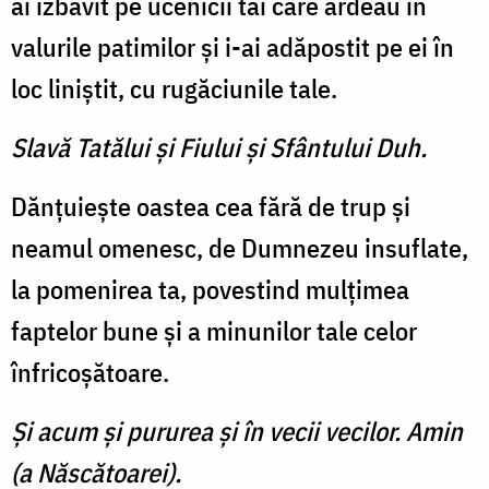
ai izbăvit pe ucenicii tăi care ar­deau în
valurile patimilor şi i-ai adăpostit pe ei în
loc liniştit, cu rugăciunile tale.
Slavă Tatălui şi Fiului şi Sfântului Duh.
Dănţuieşte oastea cea fără de trup şi
neamul omenesc, de Dumnezeu insuflate,
la pome­nirea ta, povestind mulţimea
faptelor bune şi a minunilor tale celor
înfricoşătoare.
Şi acum şi pururea şi în vecii vecilor. Amin
(a Născătoarei).