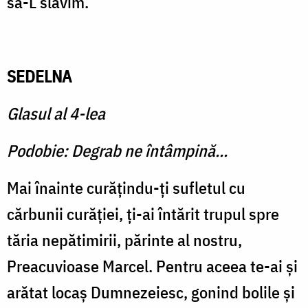
să-L slăvim.
SEDELNA
Glasul al 4-lea
Podobie: Degrab ne întâmpină...
Mai înainte curăţindu-ţi su­fletul cu
cărbunii curăţiei, ţi-ai întărit trupul spre
tăria nepătimirii, părinte al nostru,
Preacuvioase Marcel. Pentru aceea te-ai şi
arătat lo­caş Dumnezeiesc, gonind bolile şi