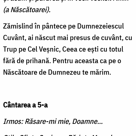
(a Născătoarei).
Zămislind în pântece pe Dum­nezeiescul
Cuvânt, ai născut mai presus de cuvânt, cu
Trup pe Cel Veşnic, Ceea ce eşti cu to­tul
fără de prihană. Pentru aceas­ta ca pe o
Născătoare de Dum­nezeu te mărim.
Cântarea a 5-a
Irmos: Răsare-mi mie, Doamne...