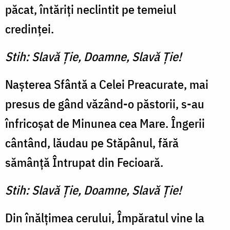
păcat, întăriţi neclintit pe temeiul
credinţei.
Stih: Slavă Ţie, Doamne, Slavă Ţie!
Naşterea Sfântă a Celei Preacurate, mai
presus de gând văzând-o păstorii, s-au
înfricoşat de Minunea cea Mare. Îngerii
cântând, lăudau pe Stăpânul, fără
sămânţă Întrupat din Fecioară.
Stih: Slavă Ţie, Doamne, Slavă Ţie!
Din înălţimea cerului, Împăratul vine la