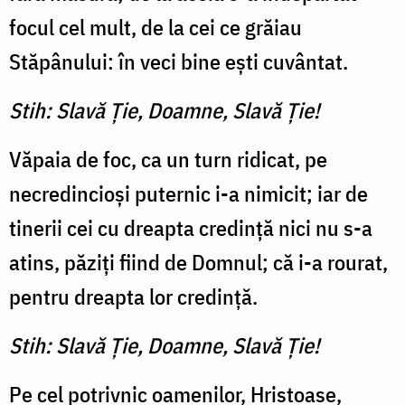
focul cel mult, de la cei ce grăiau
Stăpânului: în veci bine eşti cuvântat.
Stih: Slavă Ţie, Doamne, Slavă Ţie!
Văpaia de foc, ca un turn ridicat, pe
necredincioşi puternic i-a nimicit; iar de
tinerii cei cu dreapta credinţă nici nu s-a
atins, păziţi fiind de Domnul; că i-a rourat,
pentru dreapta lor credinţă.
Stih: Slavă Ţie, Doamne, Slavă Ţie!
Pe cel potrivnic oamenilor, Hristoase,