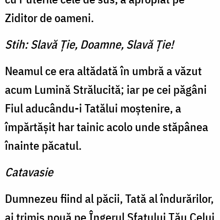
Ziditor de oameni.
Stih: Slavă Ţie, Doamne, Slavă Ţie!
Neamul ce era altădată în umbră a văzut
acum Lumină Strălucită; iar pe cei păgâni
Fiul aducându-i Tatălui moştenire, a
împărtăşit har tainic acolo unde stăpânea
înainte păcatul.
Catavasie
Dumnezeu fiind al păcii, Tată al îndurărilor,
ai trimis nouă pe Îngerul Sfatului Tău Celui