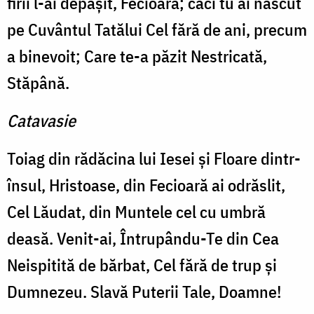
firii l-ai depăşit, Fecioară; căci tu ai născut
pe Cuvântul Tatălui Cel fără de ani, precum
a binevoit; Care te-a păzit Nestricată,
Stăpână.
Catavasie
Toiag din rădăcina lui Iesei şi Floare dintr-
însul, Hristoase, din Fecioară ai odrăslit,
Cel Lăudat, din Muntele cel cu umbră
deasă. Venit-ai, Întrupându-Te din Cea
Neispitită de bărbat, Cel fără de trup şi
Dumnezeu. Slavă Puterii Tale, Doamne!