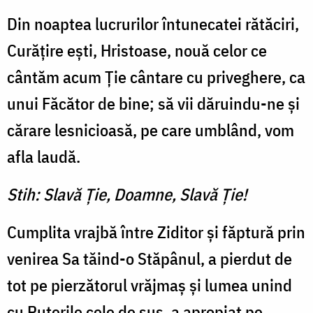
Din noaptea lucrurilor întunecatei rătăciri,
Curăţire eşti, Hristoase, nouă celor ce
cântăm acum Ţie cântare cu priveghere, ca
unui Făcător de bine; să vii dăruindu-ne şi
cărare lesnicioasă, pe care umblând, vom
afla laudă.
Stih: Slavă Ţie, Doamne, Slavă Ţie!
Cumplita vrajbă între Ziditor şi făptură prin
venirea Sa tăind-o Stăpânul, a pierdut de
tot pe pierzătorul vrăjmaş şi lumea unind
cu Puterile cele de sus, a apropiat pe