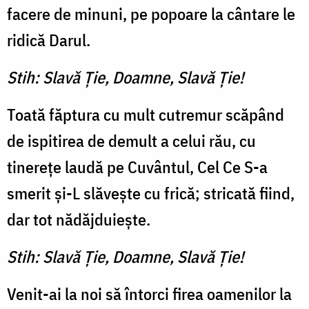
facere de minuni, pe popoare la cântare le
ridică Darul.
Stih: Slavă Ţie, Doamne, Slavă Ţie!
Toată făptura cu mult cutremur scăpând
de ispitirea de demult a celui rău, cu
tinereţe laudă pe Cuvântul, Cel Ce S-a
smerit şi-L slăveşte cu frică; stricată fiind,
dar tot nădăjduieşte.
Stih: Slavă Ţie, Doamne, Slavă Ţie!
Venit-ai la noi să întorci firea oamenilor la