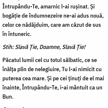
Întrupându-Te, amarnic l-ai ruşinat. Şi
bogăţie de îndumnezeire ne-ai adus nouă,
celor ce nădăjduim, care am căzut de sus
în întuneric.
Stih: Slavă Ţie, Doamne, Slavă Ţie!
Păcatul lumii cel cu totul sălbatic, ce se
înălţa plin de nelegiuire, Tu l-ai nimicit cu
puterea cea mare. Şi pe cei ţinuţi de el mai
înainte, Întrupându-Te, i-ai mântuit ca un
Bun.