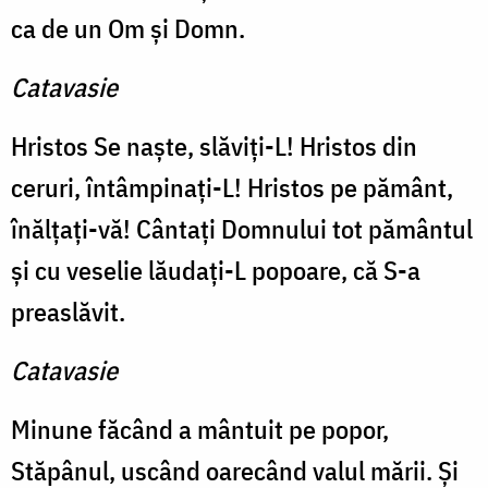
ca de un Om şi Domn.
Catavasie
Hristos Se naşte, slăviţi-L! Hristos din
ceruri, întâmpinaţi-L! Hristos pe pământ,
înălţaţi-vă! Cântaţi Domnului tot pământul
şi cu veselie lăudaţi-L popoare, că S-a
preaslăvit.
Catavasie
Minune făcând a mântuit pe popor,
Stăpânul, uscând oarecând valul mării. Şi