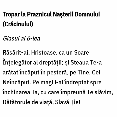
Tropar la Praznicul Naşterii Domnului
(Crăcinului)
Glasul al 6-lea
Răsărit-ai, Hristoase, ca un Soare
Înţelegător al dreptăţii; şi Steaua Te-a
arătat încăput în peşteră, pe Tine, Cel
Neîncăput. Pe magi i-ai îndreptat spre
închinarea Ta, cu care împreună Te slăvim,
Dătătorule de viaţă, Slavă Ţie!