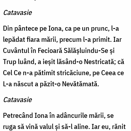
Catavasie
Din pântece pe Iona, ca pe un prunc, l-a
lepădat fiara mării, precum l-a primit. Iar
Cuvântul în Fecioară Sălăşluindu-Se şi
Trup luând, a ieşit lăsând-o Nestricată; că
Cel Ce n-a pătimit stricăciune, pe Ceea ce
L-a născut a păzit-o Nevătămată.
Catavasie
Petrecând Iona în adâncurile mării, se
ruga să vină valul şi să-l aline. Iar eu, rănit