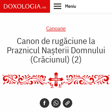
Skip
Meniu
to
main
Main
content
navigation
Canoane
Canon de rugăciune la
Praznicul Naşterii Domnului
(Crăciunul) (2)