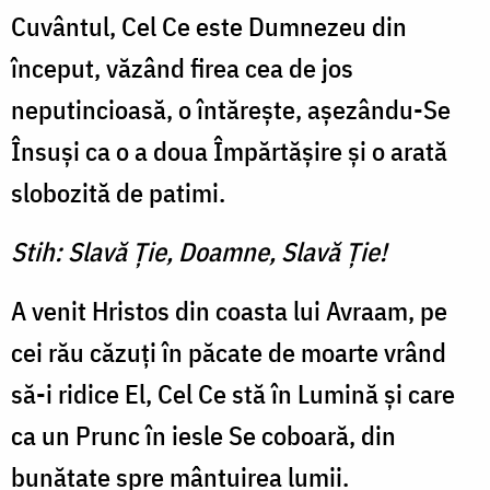
Cuvântul, Cel Ce este Dumnezeu din
început, văzând firea cea de jos
neputincioasă, o întăreşte, aşezându-Se
Însuşi ca o a doua Împărtăşire şi o arată
slobozită de patimi.
Stih: Slavă Ţie, Doamne, Slavă Ţie!
A venit Hristos din coasta lui Avraam, pe
cei rău căzuţi în păcate de moarte vrând
să-i ridice El, Cel Ce stă în Lumină şi care
ca un Prunc în iesle Se coboară, din
bunătate spre mântuirea lumii.