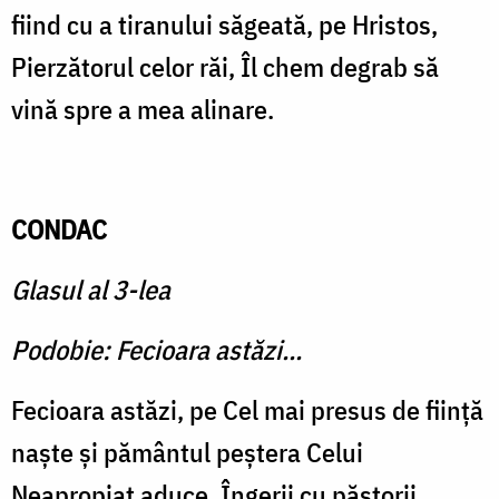
fiind cu a tiranului săgeată, pe Hristos,
Pierzătorul celor răi, Îl chem degrab să
vină spre a mea alinare.
CONDAC
Glasul al 3-lea
Podobie: Fecioara astăzi...
Fecioara astăzi, pe Cel mai presus de fiinţă
naşte şi pământul peştera Celui
Neapropiat aduce. Îngerii cu păstorii