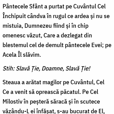
Pântecele Sfânt a purtat pe Cuvântul Cel
Închipuit cândva în rugul ce ardea şi nu se
mistuia, Dumnezeu fiind şi în chip
omenesc văzut, Care a dezlegat din
blestemul cel de demult pântecele Evei; pe
Acela Îl slăvim.
Stih: Slavă Ţie, Doamne, Slavă Ţie!
Steaua a arătat magilor pe Cuvântul, Cel
Ce a venit să oprească păcatul. Pe Cel
Milostiv în peşteră săracă şi în scutece
văzându-L ei înfăşat, s-au bucurat de El,