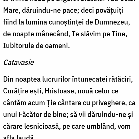
Mare, dăruindu-ne pace; deci povăţuiţi
fiind la lumina cunoştinţei de Dumnezeu,
de noapte mânecând, Te slăvim pe Tine,
Iubitorule de oameni.
Catavasie
Din noaptea lucrurilor întunecatei rătăciri,
Curăţire eşti, Hristoase, nouă celor ce
cântăm acum Ţie cântare cu priveghere, ca
unui Făcător de bine; să vii dăruindu-ne şi
cărare lesnicioasă, pe care umblând, vom
afla laudă.