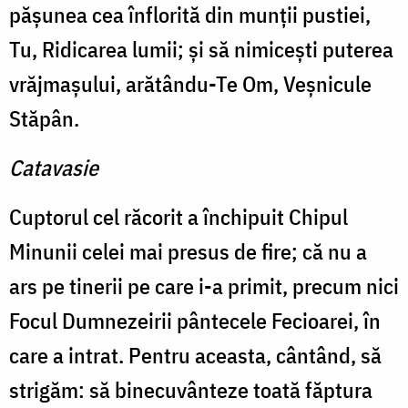
păşunea cea înflorită din munţii pustiei,
Tu, Ridicarea lumii; şi să nimiceşti puterea
vrăjmaşului, arătându-Te Om, Veşnicule
Stăpân.
Catavasie
Cuptorul cel răcorit a închipuit Chipul
Minunii celei mai presus de fire; că nu a
ars pe tinerii pe care i-a primit, precum nici
Focul Dumnezeirii pântecele Fecioarei, în
care a intrat. Pentru aceasta, cântând, să
strigăm: să binecuvânteze toată făptura