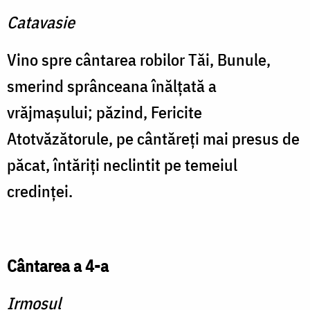
Catavasie
Vino spre cântarea robilor Tăi, Bunule,
smerind sprânceana înălţată a
vrăjmaşului; păzind, Fericite
Atotvăzătorule, pe cântăreţi mai presus de
păcat, întăriţi neclintit pe temeiul
credinţei.
Cântarea a 4-a
Irmosul