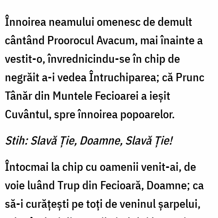
Înnoirea neamului omenesc de demult
cântând Proorocul Avacum, mai înainte a
vestit-o, învrednicindu-se în chip de
negrăit a-i vedea Întruchiparea; că Prunc
Tânăr din Muntele Fecioarei a ieşit
Cuvântul, spre înnoirea popoarelor.
Stih: Slavă Ţie, Doamne, Slavă Ţie!
Întocmai la chip cu oamenii venit-ai, de
voie luând Trup din Fecioară, Doamne; ca
să-i curăţeşti pe toţi de veninul şarpelui,