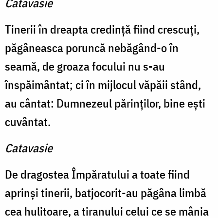
Catavasie
Tinerii în dreapta credinţă fiind crescuţi,
păgâneasca poruncă nebăgând-o în
seamă, de groaza focului nu s-au
înspăimântat; ci în mijlocul văpăii stând,
au cântat: Dumnezeul părinţilor, bine eşti
cuvântat.
Catavasie
De dragostea Împăratului a toate fiind
aprinşi tinerii, batjocorit-au păgâna limbă
cea hulitoare, a tiranului celui ce se mânia