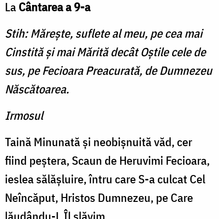
La
Cântarea a 9-a
Stih: Măreşte, suflete al meu, pe cea mai
Cinstită şi mai Mărită decât Oştile cele de
sus, pe Fecioara Preacurată, de Dumnezeu
Născătoarea.
Irmosul
Taină Minunată şi neobişnuită văd, cer
fiind peştera, Scaun de Heruvimi Fecioara,
ieslea sălăşluire, întru care S-a culcat Cel
Neîncăput, Hristos Dumnezeu, pe Care
lăudându-L Îl slăvim.