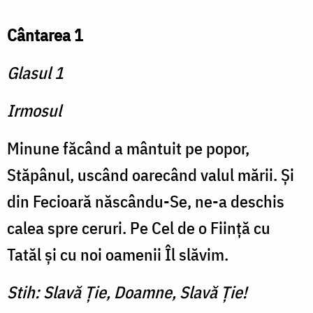
Cântarea 1
Glasul 1
Irmosul
Minune făcând a mântuit pe popor,
Stăpânul, uscând oarecând valul mării. Şi
din Fecioară născându-Se, ne-a deschis
calea spre ceruri. Pe Cel de o Fiinţă cu
Tatăl şi cu noi oamenii Îl slăvim.
Stih: Slavă Ţie, Doamne, Slavă Ţie!