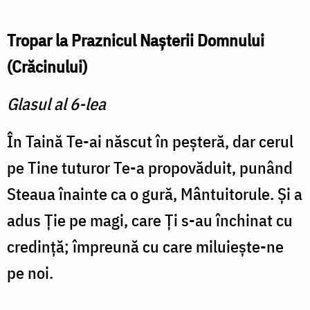
Tropar la Praznicul Naşterii Domnului
(Crăcinului)
Glasul al 6-lea
În Taină Te-ai născut în peşteră, dar cerul
pe Tine tuturor Te-a propovăduit, punând
Steaua înainte ca o gură, Mântuitorule. Şi a
adus Ţie pe magi, care Ţi s-au închinat cu
credinţă; împreună cu care miluieşte-ne
pe noi.