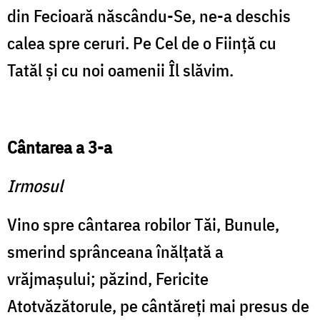
din Fecioară născându-Se, ne-a deschis
calea spre ceruri. Pe Cel de o Fiinţă cu
Tatăl şi cu noi oamenii Îl slăvim.
Cântarea a 3-a
Irmosul
Vino spre cântarea robilor Tăi, Bunule,
smerind sprânceana înălţată a
vrăjmaşului; păzind, Fericite
Atotvăzătorule, pe cântăreţi mai presus de