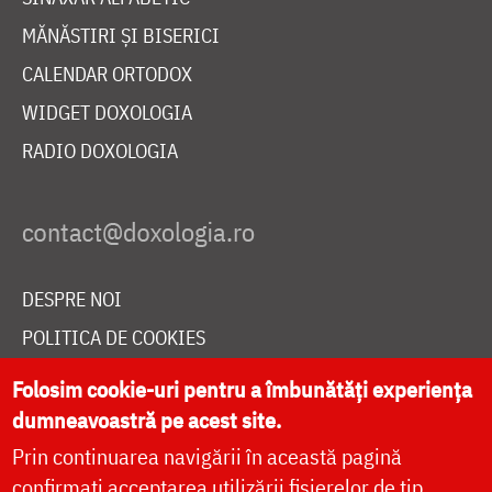
MĂNĂSTIRI ȘI BISERICI
CALENDAR ORTODOX
WIDGET DOXOLOGIA
RADIO DOXOLOGIA
DESPRE NOI
POLITICA DE COOKIES
DONEAZĂ ONLINE PENTRU CATEDRALA NAȚIONALĂ
Folosim cookie-uri pentru a îmbunătăți experiența
dumneavoastră pe acest site.
Prin continuarea navigării în această pagină
LIVE
confirmați acceptarea utilizării fișierelor de tip