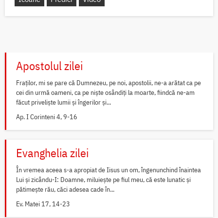
Apostolul zilei
Fraților, mi se pare că Dumnezeu, pe noi, apostolii, ne-a arătat ca pe
cei din urmă oameni, ca pe niște osândiți la moarte, fiindcă ne-am
făcut priveliște lumii și îngerilor și...
Ap. I Corinteni 4, 9-16
Evanghelia zilei
În vremea aceea s-a apropiat de Iisus un om, îngenunchind înaintea
Lui și zicându-I: Doamne, miluiește pe fiul meu, că este lunatic și
pătimește rău, căci adesea cade în...
Ev. Matei 17, 14-23