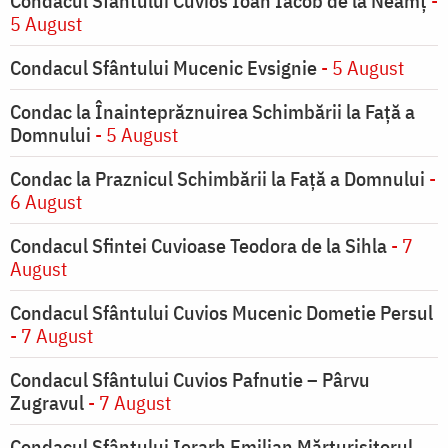
Condacul Sfântului Cuvios Ioan Iacob de la Neamț
-
5 August
Condacul Sfântului Mucenic Evsignie
- 5 August
Condac la Înainteprăznuirea Schimbării la Faţă a
Domnului
- 5 August
Condac la Praznicul Schimbării la Faţă a Domnului
-
6 August
Condacul Sfintei Cuvioase Teodora de la Sihla
- 7
August
Condacul Sfântului Cuvios Mucenic Dometie Persul
- 7 August
Condacul Sfântului Cuvios Pafnutie – Pârvu
Zugravul
- 7 August
Condacul Sfântului Ierarh Emilian Mărturisitorul,