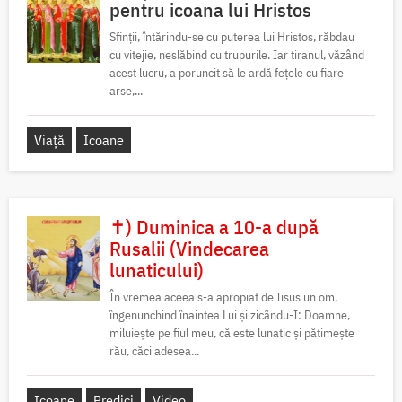
pentru icoana lui Hristos
Sfinții, întărindu-se cu puterea lui Hristos, răbdau
cu vitejie, neslăbind cu trupurile. Iar tiranul, văzând
acest lucru, a poruncit să le ardă fețele cu fiare
arse,...
Viață
Icoane
✝) Duminica a 10-a după
Rusalii (Vindecarea
lunaticului)
În vremea aceea s-a apropiat de Iisus un om,
îngenunchind înaintea Lui și zicându-I: Doamne,
miluiește pe fiul meu, că este lunatic și pătimește
rău, căci adesea...
Icoane
Predici
Video