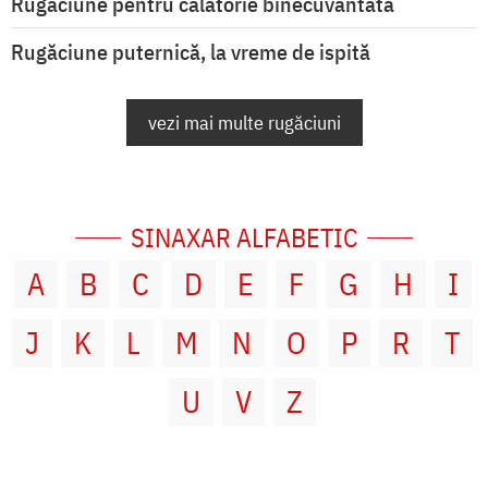
Rugăciune pentru călătorie binecuvântată
Rugăciune puternică, la vreme de ispită
vezi mai multe rugăciuni
SINAXAR ALFABETIC
A
B
C
D
E
F
G
H
I
J
K
L
M
N
O
P
R
T
U
V
Z