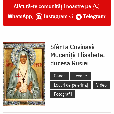
Alătură-te comunității noastre pe
WhatsApp
,
Instagram
și
Telegram
!
Sfânta Cuvioasă
Muceniță Elisabeta,
ducesa Rusiei
Canon
Icoane
Locuri de pelerinaj
Video
Fotografii