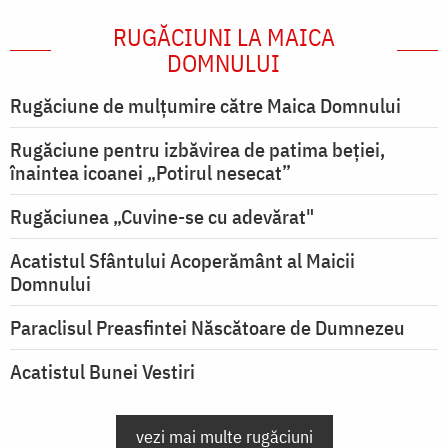
RUGĂCIUNI LA MAICA
DOMNULUI
Rugăciune de mulţumire către Maica Domnului
Rugăciune pentru izbăvirea de patima beției,
înaintea icoanei „Potirul nesecat”
Rugăciunea „Cuvine-se cu adevărat"
Acatistul Sfântului Acoperământ al Maicii
Domnului
Paraclisul Preasfintei Născătoare de Dumnezeu
Acatistul Bunei Vestiri
vezi mai multe rugăciuni