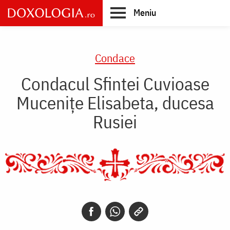
Skip
Meniu
to
main
Main
content
navigation
Condace
Condacul Sfintei Cuvioase
Mucenițe Elisabeta, ducesa
Rusiei