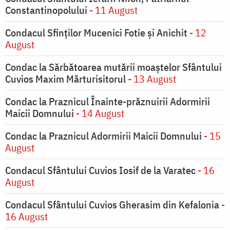
Constantinopolului
- 11 August
Condacul Sfinţilor Mucenici Fotie şi Anichit
- 12
August
Condac la Sărbătoarea mutării moaştelor Sfântului
Cuvios Maxim Mărturisitorul
- 13 August
Condac la Praznicul Înainte-prăznuirii Adormirii
Maicii Domnului
- 14 August
Condac la Praznicul Adormirii Maicii Domnului
- 15
August
Condacul Sfântului Cuvios Iosif de la Varatec
- 16
August
Condacul Sfântului Cuvios Gherasim din Kefalonia
-
16 August