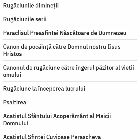
Rugăciunile dimineții
Rugăciunile serii
Paraclisul Preasfintei Născătoare de Dumnezeu
Canon de pocăință către Domnul nostru Iisus
Hristos
Canonul de rugăciune către îngerul păzitor al vieții
omului
Rugăciune la începerea lucrului
Psaltirea
Acatistul Sfântului Acoperământ al Maicii
Domnului
Acatistul Sfintei Cuvioase Parascheva