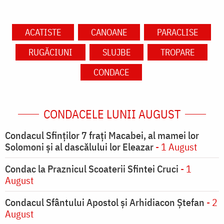
ACATISTE
CANOANE
PARACLISE
RUGĂCIUNI
SLUJBE
TROPARE
CONDACE
CONDACELE LUNII AUGUST
Condacul Sfinţilor 7 fraţi Macabei, al mamei lor
Solomoni şi al dascălului lor Eleazar
- 1 August
Condac la Praznicul Scoaterii Sfintei Cruci
- 1
August
Condacul Sfântului Apostol și Arhidiacon Ștefan
- 2
August