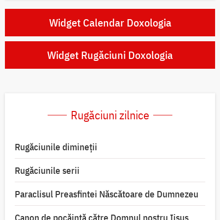
Widget Calendar Doxologia
Widget Rugăciuni Doxologia
Rugăciuni zilnice
Rugăciunile dimineții
Rugăciunile serii
Paraclisul Preasfintei Născătoare de Dumnezeu
Canon de pocăință către Domnul nostru Iisus