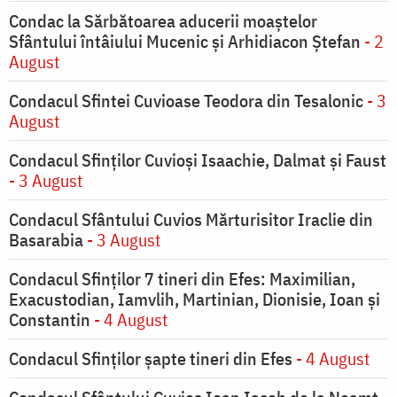
Condac la Sărbătoarea aducerii moaştelor
Sfântului întâiului Mucenic şi Arhidiacon Ştefan
- 2
August
Condacul Sfintei Cuvioase Teodora din Tesalonic
- 3
August
Condacul Sfinţilor Cuvioşi Isaachie, Dalmat şi Faust
- 3 August
Condacul Sfântului Cuvios Mărturisitor Iraclie din
Basarabia
- 3 August
Condacul Sfinţilor 7 tineri din Efes: Maximilian,
Exacustodian, Iamvlih, Martinian, Dionisie, Ioan şi
Constantin
- 4 August
Condacul Sfinţilor şapte tineri din Efes
- 4 August