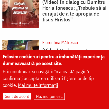
(Video) În dialog cu Dumitru
Horia Ionescu: „Trebuie să ai
curajul de a te apropia de
Iisus Hristos”
Florentina Mătrescu
(Video) Unde ne putem
închina la moaștele Sfintei
Folosim cookie-uri pentru a îmbunătăți experiența
Olimpiada?
dumneavoastră pe acest site.
Prin continuarea navigării în această pagină
confirmați acceptarea utilizării fișierelor de tip
cookie.
Mai multe informații
Florentina Mătrescu
Sunt de acord
Nu, mulțumesc
(Video) Cum s-a pregătit
Sfânta Olimpiada pentru