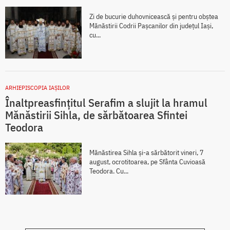
Zi de bucurie duhovnicească și pentru obștea
Mănăstirii Codrii Pașcanilor din județul Iași,
cu...
ARHIEPISCOPIA IAŞILOR
Înaltpreasfințitul Serafim a slujit la hramul
Mănăstirii Sihla, de sărbătoarea Sfintei
Teodora
Mănăstirea Sihla și-a sărbătorit vineri, 7
august, ocrotitoarea, pe Sfânta Cuvioasă
Teodora. Cu...