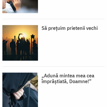
Să prețuim prietenii vechi
„Adună mintea mea cea
împrăștiată, Doamne!”