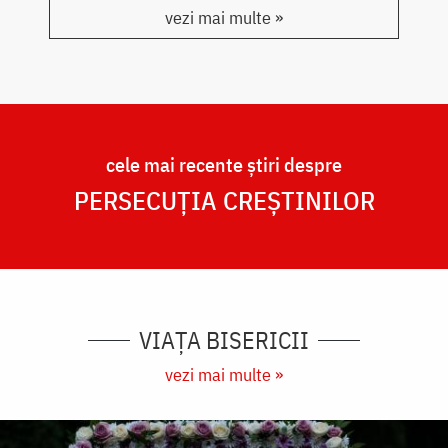
vezi mai multe »
cele mai recente știri despre
PERSECUȚIA CREȘTINILOR
VIAȚA BISERICII
vezi mai multe »