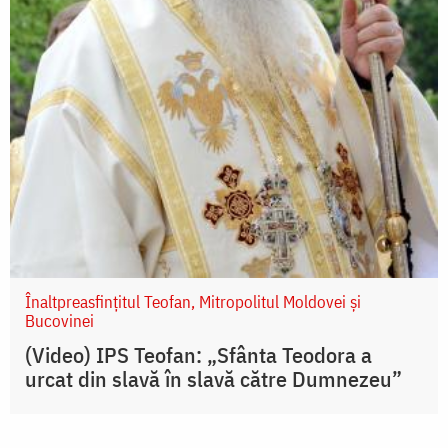
Înaltpreasfințitul Teofan, Mitropolitul Moldovei și
Bucovinei
(Video) IPS Teofan: „Sfânta Teodora a
urcat din slavă în slavă către Dumnezeu”