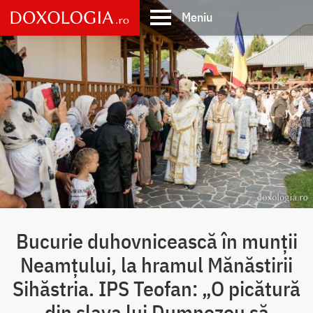
Skip
Meniu
to
main
Main
content
navigation
Bucurie duhovnicească în munții
Neamțului, la hramul Mănăstirii
Sihăstria. IPS Teofan: „O picătură
din slava lui Dumnezeu să