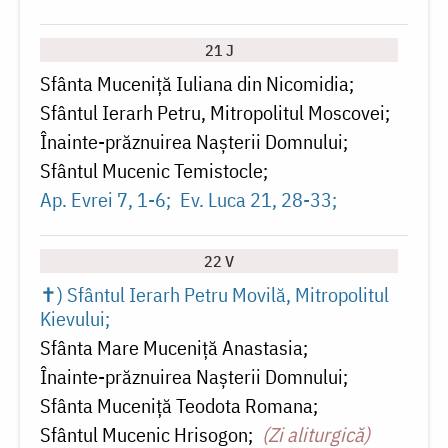
21 J
Sfânta Muceniță Iuliana din Nicomidia
Sfântul Ierarh Petru, Mitropolitul Moscovei
Înainte-prăznuirea Naşterii Domnului
Sfântul Mucenic Temistocle
Ap. Evrei 7, 1-6
Ev. Luca 21, 28-33
22 V
✝) Sfântul Ierarh Petru Movilă, Mitropolitul
Kievului
Sfânta Mare Muceniță Anastasia
Înainte-prăznuirea Naşterii Domnului
Sfânta Muceniță Teodota Romana
Sfântul Mucenic Hrisogon
(Zi aliturgică)