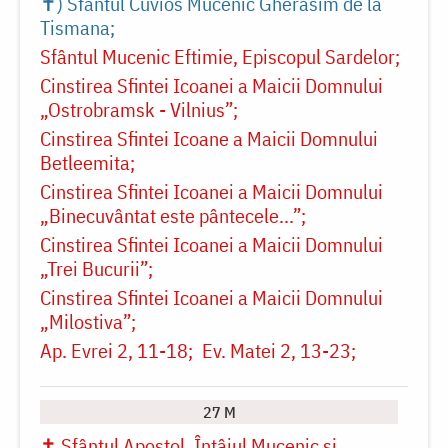
✝) Sfântul Cuvios Mucenic Gherasim de la
Tismana
Sfântul Mucenic Eftimie, Episcopul Sardelor
Cinstirea Sfintei Icoanei a Maicii Domnului
„Ostrobramsk - Vilnius”
Cinstirea Sfintei Icoane a Maicii Domnului
Betleemita
Cinstirea Sfintei Icoanei a Maicii Domnului
„Binecuvântat este pântecele...”
Cinstirea Sfintei Icoanei a Maicii Domnului
„Trei Bucurii”
Cinstirea Sfintei Icoanei a Maicii Domnului
„Milostiva”
Ap. Evrei 2, 11-18
Ev. Matei 2, 13-23
27 M
✝ Sfântul Apostol, Întâiul Mucenic și