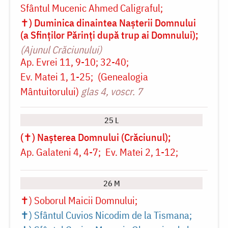
Sfântul Mucenic Ahmed Caligraful
✝) Duminica dinaintea Nașterii Domnului
(a Sfinților Părinți după trup ai Domnului)
(Ajunul Crăciunului)
Ap. Evrei 11, 9-10; 32-40
Ev. Matei 1, 1-25
(Genealogia
Mântuitorului)
glas 4, voscr. 7
25 L
(✝) Nașterea Domnului (Crăciunul)
Ap. Galateni 4, 4-7
Ev. Matei 2, 1-12
26 M
✝) Soborul Maicii Domnului
✝) Sfântul Cuvios Nicodim de la Tismana