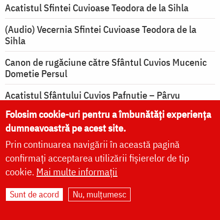
Acatistul Sfintei Cuvioase Teodora de la Sihla
(Audio) Vecernia Sfintei Cuvioase Teodora de la
Sihla
Canon de rugăciune către Sfântul Cuvios Mucenic
Dometie Persul
Acatistul Sfântului Cuvios Pafnutie – Pârvu
Zugravul
Folosim cookie-uri pentru a îmbunătăți experiența
dumneavoastră pe acest site.
Paraclisul Sfântului Cuvios Pafnutie – Pârvu
Zugravul
Prin continuarea navigării în această pagină
confirmați acceptarea utilizării fișierelor de tip
Rugăciune de mulţumire către Maica Domnului
cookie.
Mai multe informații
Rugăciune de mulțumire pentru binefacerile
primite de la Dumnezeu
Sunt de acord
Nu, mulțumesc