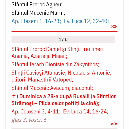
Sfântul Proroc Agheu
Sfântul Mucenic Marin
Ap. Efeseni 1, 16-23
Ev. Luca 12, 32-40
17 D
Sfântul Proroc Daniel și Sfinții trei tineri
Anania, Azaria și Misail
Sfântul Ierarh Dionisie din Zakynthos
Sfinții Cuvioși Atanasie, Nicolae și Antonie,
ctitorii Mănăstirii Vatoped
Sfântul Mucenic Avacum, diaconul
✝) Duminica a 28-a după Rusalii (a Sfinților
Strămoși – Pilda celor poftiți la cină)
Ap. Coloseni 3, 4-11
Ev. Luca 14, 16-24
glas 3, voscr. 6