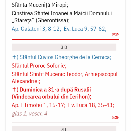
Sfânta Muceniță Miropi
Cinstirea Sfintei Icoanei a Maicii Domnului
„Stareța” (Gherontissa)
Ap. Galateni 3, 8-12
Ev. Luca 9, 57-62
3 D
✝) Sfântul Cuvios Gheorghe de la Cernica
Sfântul Proroc Sofonie
Sfântul Sfințit Mucenic Teodor, Arhiepiscopul
Alexandriei
✝) Duminica a 31-a după Rusalii
(Vindecarea orbului din Ierihon)
Ap. I Timotei 1, 15-17
Ev. Luca 18, 35-43
glas 1, voscr. 4
4 L