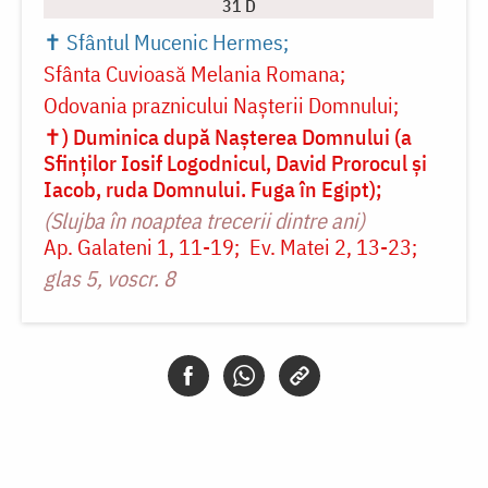
31 D
✝ Sfântul Mucenic Hermes
Sfânta Cuvioasă Melania Romana
Odovania praznicului Naşterii Domnului
✝) Duminica după Nașterea Domnului (a
Sfinților Iosif Logodnicul, David Prorocul și
Iacob, ruda Domnului. Fuga în Egipt)
(Slujba în noaptea trecerii dintre ani)
Ap. Galateni 1, 11-19
Ev. Matei 2, 13-23
glas 5, voscr. 8