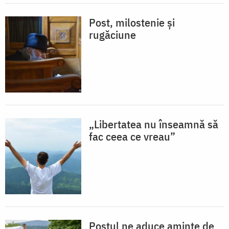
Post, milostenie și
rugăciune
„Libertatea nu înseamnă să
fac ceea ce vreau”
Postul ne aduce aminte de