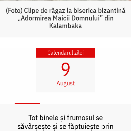
(Foto) Clipe de răgaz la biserica bizantină
„Adormirea Maicii Domnului” din
Kalambaka
Calendarul zilei
9
August
Tot binele și frumosul se
săvârșește și se făptuiește prin