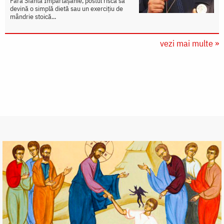
Fără Sfânta Împărtășanie, postul riscă să
devină o simplă dietă sau un exercițiu de
mândrie stoică...
vezi mai multe »