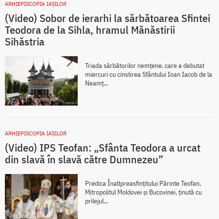
ARHIEPISCOPIA IAŞILOR
(Video) Sobor de ierarhi la sărbătoarea Sfintei
Teodora de la Sihla, hramul Mănăstirii
Sihăstria
Triada sărbătorilor nemțene, care a debutat
miercuri cu cinstirea Sfântului Ioan Iacob de la
Neamț...
ARHIEPISCOPIA IAŞILOR
(Video) IPS Teofan: „Sfânta Teodora a urcat
din slavă în slavă către Dumnezeu”
Predica Înaltpreasfințitului Părinte Teofan,
Mitropolitul Moldovei și Bucovinei, ținută cu
prilejul...