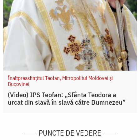
Înaltpreasfințitul Teofan, Mitropolitul Moldovei și
Bucovinei
(Video) IPS Teofan: „Sfânta Teodora a
urcat din slavă în slavă către Dumnezeu”
PUNCTE DE VEDERE