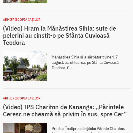
ARHIEPISCOPIA IAŞILOR
(Video) Hram la Mănăstirea Sihla: sute de
pelerini au cinstit-o pe Sfânta Cuvioasă
Teodora
Mănăstirea Sihla și-a sărbătorit vineri, 7
august, ocrotitoarea, pe Sfânta Cuvioasă
Teodora. Cu...
ARHIEPISCOPIA IAŞILOR
(Video) IPS Chariton de Kananga: „Părintele
Ceresc ne cheamă să privim în sus, spre Cer”
Predica Înaltpreasfințitului Părinte Chariton,