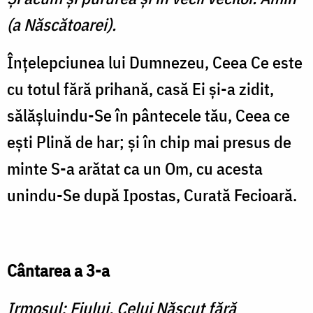
(a Născătoarei).
Înţelepciunea lui Dumnezeu, Ceea Ce este
cu totul fără prihană, casă Ei şi-a zidit,
sălăşluindu-Se în pântecele tău, Ceea ce
eşti Plină de har; şi în chip mai presus de
minte S-a arătat ca un Om, cu acesta
unindu-Se după Ipostas, Curată Fecioară.
Cântarea a 3-a
Irmosul: Fiului, Celui Născut fără