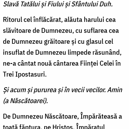
Slavă Tatălui şi Fiului şi Sfântului Duh.
Ritorul cel înflăcărat, alăuta harului cea
slăvitoare de Dumnezeu, cu suflarea cea
de Dumnezeu grăitoare şi cu glasul cel
insuflat de Dumnezeu limpede răsunând,
ne-a cântat nouă cântarea Fiinţei Celei în
Trei Ipostasuri.
Şi acum şi pururea şi în vecii vecilor. Amin
(a Născătoarei).
De Dumnezeu Născătoare, Împărăteasă a
toată făptura, pe Hristos, Împăratul