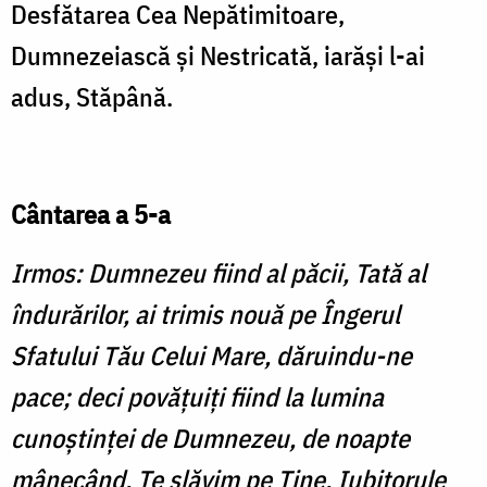
Desfătarea Cea Nepătimitoare,
Dumnezeiască şi Nestricată, iarăşi l-ai
adus, Stăpână.
Cântarea a 5-a
Irmos: Dumnezeu fiind al păcii, Tată al
îndurărilor, ai trimis nouă pe Îngerul
Sfatului Tău Celui Mare, dăruindu-ne
pace; deci povăţuiţi fiind la lumina
cunoştinţei de Dumnezeu, de noapte
mânecând, Te slăvim pe Tine, Iubitorule