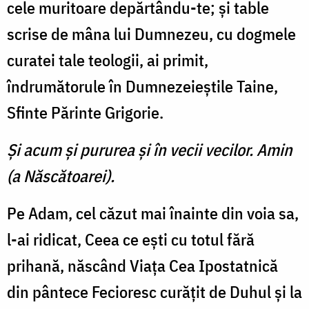
cele muritoare depărtându-te; şi table
scrise de mâna lui Dumnezeu, cu dogmele
curatei tale teologii, ai primit,
îndrumătorule în Dumnezeieştile Taine,
Sfinte Părinte Grigorie.
Şi acum şi pururea şi în vecii vecilor. Amin
(a Născătoarei).
Pe Adam, cel căzut mai înainte din voia sa,
l-ai ridicat, Ceea ce eşti cu totul fără
prihană, născând Viaţa Cea Ipostatnică
din pântece Fecioresc curăţit de Duhul şi la