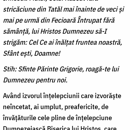
stricăciune din Tatăl mai înainte de veci şi
mai pe urmă din Fecioară Întrupat fără
sămânţă, lui Hristos Dumnezeu să-I
strigăm: Cel Ce ai înălţat fruntea noastră,
Sfânt eşti, Doamne!
Stih: Sfinte Părinte Grigorie, roagă-te lui
Dumnezeu pentru noi.
Având izvorul înţelepciunii care izvorăşte
neîncetat, ai umplut, preafericite, de
învăţăturile cele pline de înţelepciune
Dumnezeiască Biserica lui Hristos, care