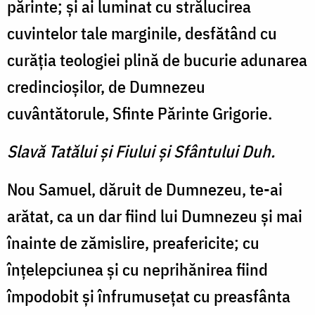
părinte; şi ai luminat cu strălucirea
cuvintelor tale marginile, desfătând cu
curăţia teologiei plină de bucurie adunarea
credincioşilor, de Dumnezeu
cuvântătorule, Sfinte Părinte Grigorie.
Slavă Tatălui şi Fiului şi Sfântului Duh.
Nou Samuel, dăruit de Dumnezeu, te-ai
arătat, ca un dar fiind lui Dumnezeu şi mai
înainte de zămislire, preafericite; cu
înţelepciunea şi cu neprihănirea fiind
împodobit şi înfrumuseţat cu preasfânta