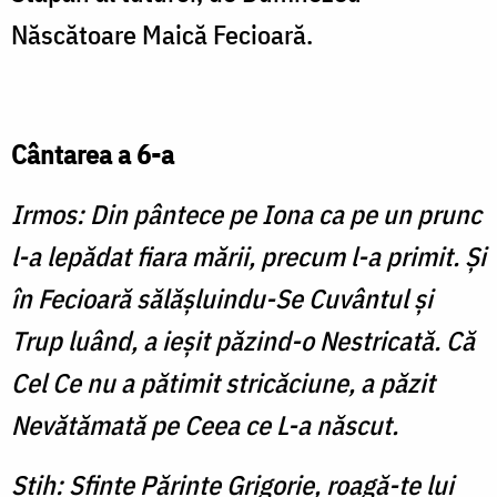
Născătoare Maică Fecioară.
Cântarea a 6-a
Irmos: Din pântece pe Iona ca pe un prunc
l-a lepădat fiara mării, precum l-a primit. Şi
în Fecioară sălăşluindu-Se Cuvântul şi
Trup luând, a ieşit păzind-o Nestricată. Că
Cel Ce nu a pătimit stricăciune, a păzit
Nevătămată pe Ceea ce L-a născut.
Stih: Sfinte Părinte Grigorie, roagă-te lui