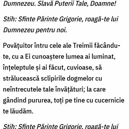
Dumnezeu. Slavă Puterii Tale, Doamne!
Stih: Sfinte Părinte Grigorie, roagă-te lui
Dumnezeu pentru noi.
Povăţuitor întru cele ale Treimii făcându-
te, cu a Ei cunoaştere lumea ai luminat,
înţeleptule şi ai făcut, cuvioase, să
strălucească sclipirile dogmelor cu
neîntrecutele tale învăţături; la care
gândind pururea, toţi pe tine cu cucernicie
te lăudăm.
Stih: Sfinte Părinte Grigorie, roagă-te lui