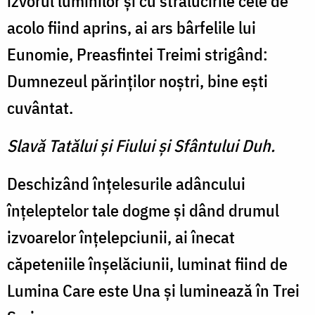
izvorul luminilor şi cu strălucirile cele de
acolo fiind aprins, ai ars bârfelile lui
Eunomie, Preasfintei Treimi strigând:
Dumnezeul părinţilor noştri, bine eşti
cuvântat.
Slavă Tatălui şi Fiului şi Sfântului Duh.
Deschizând înţelesurile adân­cului
înţeleptelor tale dogme şi dând drumul
izvoarelor înţelepciunii, ai înecat
căpeteniile înşelăciunii, luminat fiind de
Lumina Care este Una şi luminează în Trei