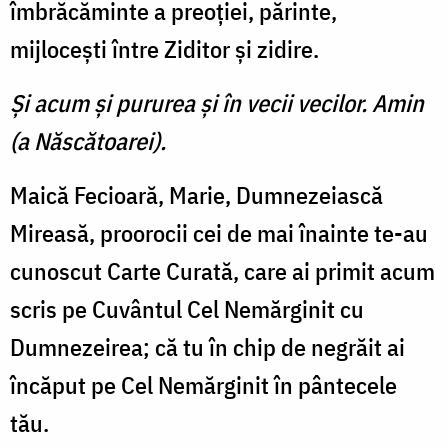
îmbrăcăminte a preoţiei, părinte,
mijloceşti între Ziditor şi zidire.
Şi acum şi pururea şi în vecii vecilor. Amin
(a Născătoarei).
Maică Fecioară, Marie, Dum­nezeiască
Mireasă, proorocii cei de mai înainte te-au
cunoscut Carte Curată, care ai primit acum
scris pe Cuvântul Cel Nemărginit cu
Dumnezeirea; că tu în chip de negrăit ai
încăput pe Cel Nemărginit în pântecele
tău.