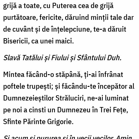
grijă a toate, cu Puterea cea de grijă
purtătoare, fericite, dăruind minţii tale dar
de cuvânt şi de înţelepciune, te-a dăruit
Bisericii, ca unei maici.
Slavă Tatălui şi Fiului şi Sfântului Duh.
Mintea făcând-o stăpână, ţi-ai înfrânat
poftele trupeşti; şi făcându-te începător al
Dumnezeieştilor Străluciri, ne-ai luminat
pe noi a cinsti un Dumnezeu în Trei Feţe,
Sfinte Părinte Grigorie.
Şi acum şi pururea şi în vecii vecilor. Amin