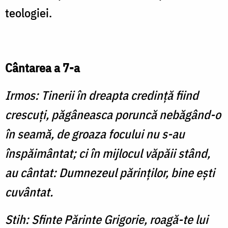
teologiei.
Cântarea a 7-a
Irmos: Tinerii în dreapta credinţă fiind
crescuţi, păgâneasca poruncă nebăgând-o
în seamă, de groaza focului nu s-au
înspăimântat; ci în mijlocul văpăii stând,
au cântat: Dumnezeul părinţilor, bine eşti
cuvântat.
Stih: Sfinte Părinte Grigorie, roagă-te lui