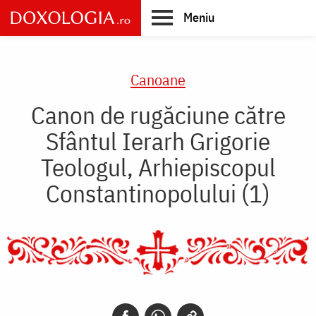
Skip
Meniu
to
main
Main
content
navigation
Canoane
Canon de rugăciune către
Sfântul Ierarh Grigorie
Teologul, Arhiepiscopul
Constantinopolului (1)