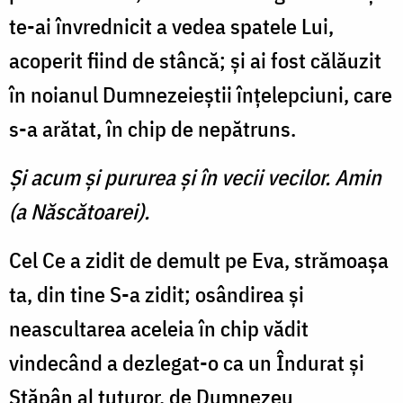
te-ai învrednicit a vedea spatele Lui,
acoperit fiind de stâncă; şi ai fost călăuzit
în noianul Dumnezeieştii înţelepciuni, care
s-a arătat, în chip de nepătruns.
Şi acum şi pururea şi în vecii vecilor. Amin
(a Născătoarei).
Cel Ce a zidit de demult pe Eva, strămoaşa
ta, din tine S-a zidit; osândirea şi
neascultarea aceleia în chip vădit
vindecând a dezlegat-o ca un Îndurat şi
Stăpân al tuturor, de Dumnezeu