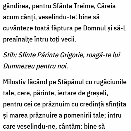
gândirea, pentru Sfânta Treime, Căreia
acum cânţi, veselindu-te: bine să
cuvânteze toată făptura pe Domnul şi să-L
preaînalţe întru toţi vecii.
Stih: Sfinte Părinte Grigorie, roagă-te lui
Dumnezeu pentru noi.
Milostiv făcând pe Stăpânul cu rugăciunile
tale, cere, părinte, iertare de greşeli,
pentru cei ce prăznuim cu credinţă sfinţita
şi marea prăznuire a pomenirii tale; întru
care veselindu-ne, cântăm: bine să