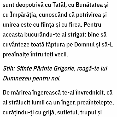
sunt deopotrivă cu Tatăl, cu Bunătatea şi
cu Împărăţia, cunoscând că potrivirea şi
unirea este cu fiinţa şi cu firea. Pentru
aceasta bucurându-te ai strigat: bine să
cuvânteze toată făptura pe Domnul şi să-L
preaînalțe întru toţi vecii.
Stih: Sfinte Părinte Grigorie, roagă-te lui
Dumnezeu pentru noi.
De mărirea îngerească te-ai învrednicit, că
ai strălucit lumii ca un înger, preaînţelepte,
curăţindu-ţi cu grijă, sufletul, trupul şi