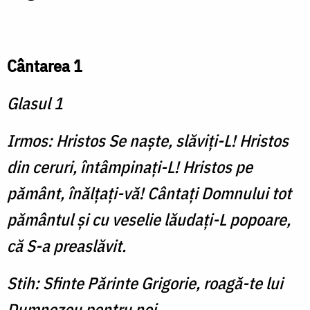
Cântarea 1
Glasul 1
Irmos: Hristos Se naşte, slăviţi-L! Hristos
din ceruri, întâmpinaţi-L! Hristos pe
pământ, înălţaţi-vă! Cântaţi Domnului tot
pământul şi cu veselie lăudaţi-L popoare,
că S-a preaslăvit.
Stih: Sfinte Părinte Grigorie, roagă-te lui
Dumnezeu pentru noi.