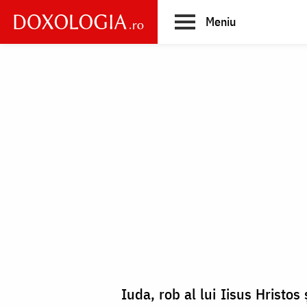
Skip
Meniu
to
main
Main
content
navigation
Iuda, rob al lui Iisus Hristos