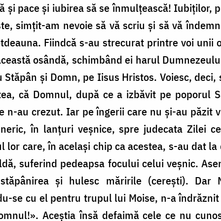
ă și pace și iubirea să se înmulțească! Iubiților,
e, simțit-am nevoie să vă scriu și să vă îndemn 
otdeauna. Fiindcă s-au strecurat printre voi unii
 această osândă, schimbând ei harul Dumnezeului
 Stăpân și Domn, pe Iisus Hristos. Voiesc, deci,
stea, că Domnul, după ce a izbăvit pe poporul 
 n-au crezut. Iar pe îngerii care nu și-au păzit v
neric, în lanțuri veșnice, spre judecata Zilei 
l lor care, în același chip ca acestea, s-au dat l
pildă, suferind pedeapsa focului celui veșnic. Ase
stăpânirea și hulesc măririle (cerești). Dar 
du-se cu el pentru trupul lui Moise, n-a îndrăznit
Domnul!». Aceștia însă defaimă cele ce nu cunos