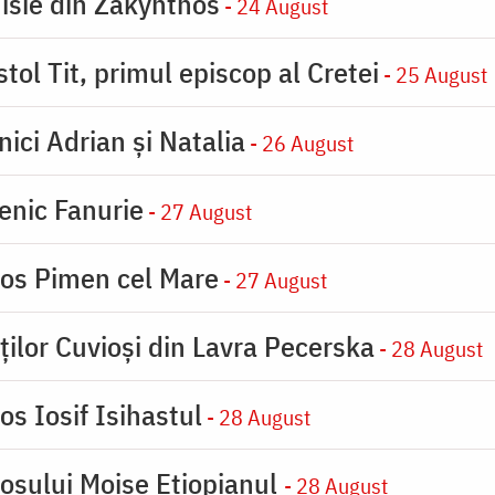
nisie din Zakynthos
- 24 August
tol Tit, primul episcop al Cretei
- 25 August
nici Adrian și Natalia
- 26 August
enic Fanurie
- 27 August
ios Pimen cel Mare
- 27 August
ților Cuvioși din Lavra Pecerska
- 28 August
os Iosif Isihastul
- 28 August
iosului Moise Etiopianul
- 28 August