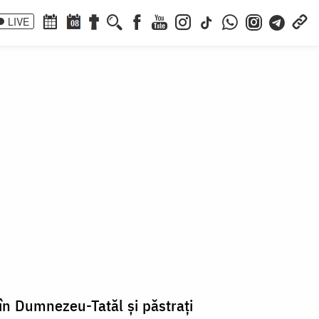
LIVE
08
i în Dumnezeu-Tatăl și păstrați