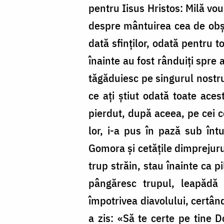
pentru Iisus Hristos: Milă vou
despre mântuirea cea de obșt
dată sfinților, odată pentru t
înainte au fost rânduiți spre
tăgăduiesc pe singurul nostru
ce ați știut odată toate ace
pierdut, după aceea, pe cei ce
lor, i-a pus în pază sub întu
Gomora și cetățile dimprejuru
trup străin, stau înainte ca 
pângăresc trupul, leapădă 
împotrivea diavolului, certân
a zis: «Să te certe pe tine 