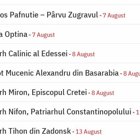
ios Pafnutie – Pârvu Zugravul
- 7 August
la Optina
- 7 August
rh Calinic al Edessei
- 8 August
eot Mucenic Alexandru din Basarabia
- 8 Aug
arh Miron, Episcopul Cretei
- 8 August
arh Nifon, Patriarhul Constantinopolului
- 1
arh Tihon din Zadonsk
- 13 August