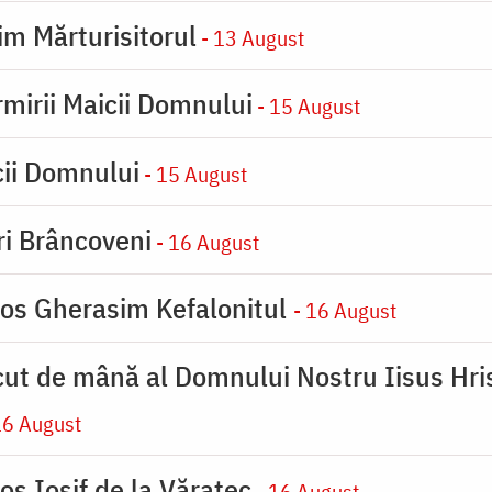
im Mărturisitorul
- 13 August
rmirii Maicii Domnului
- 15 August
cii Domnului
- 15 August
iri Brâncoveni
- 16 August
ios Gherasim Kefalonitul
- 16 August
cut de mână al Domnului Nostru Iisus Hris
16 August
os Iosif de la Văratec
- 16 August