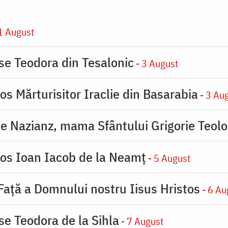
1 August
ase Teodora din Tesalonic
- 3 August
os Mărturisitor Iraclie din Basarabia
- 3 Au
de Nazianz, mama Sfântului Grigorie Teolo
ios Ioan Iacob de la Neamț
- 5 August
 Faţă a Domnului nostru Iisus Hristos
- 6 Au
se Teodora de la Sihla
- 7 August