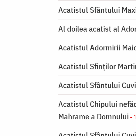
Acatistul Sfântului Max
Al doilea acatist al Ado
Acatistul Adormirii Mai
Acatistul Sfinților Mart
Acatistul Sfântului Cuv
Acatistul Chipului nefă
Mahrame a Domnului
- 
Acatistul Sfântului Cuvi