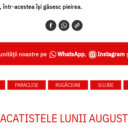
 într-acestea își găsesc pieirea.
nității noastre pe
WhatsApp
,
Instagram
PARACLISE
RUGĂCIUNI
SLUJBE
ACATISTELE LUNII AUGUST