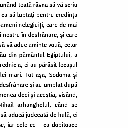
 punând toată râvna să vă scriu
ca să luptați pentru credința
 oameni nelegiuiți, care de mai
 nostru în desfrânare, și care
 să vă aduc aminte vouă, celor
Său din pământul Egiptului, a
rednicia, ci au părăsit locașul
celei mari. Tot așa, Sodoma și
a desfrânare și au umblat după
menea deci și aceștia, visând,
Mihail arhanghelul, când se
 să aducă judecată de hulă, ci
c, iar cele ce – ca dobitoace