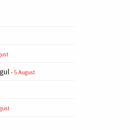
gust
gul
- 5 August
gust