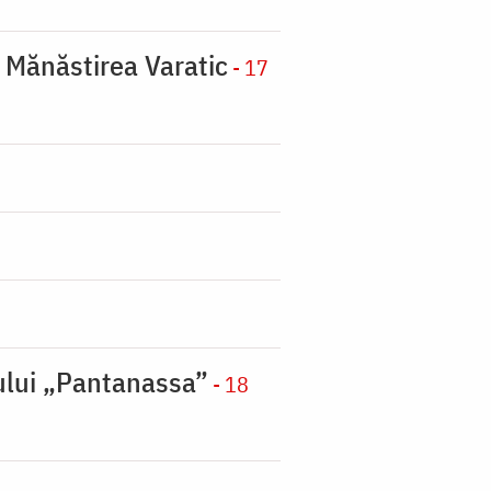
a Mănăstirea Varatic
- 17
nului „Pantanassa”
- 18