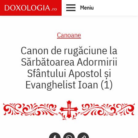
Skip
Meniu
to
main
Main
content
navigation
Canoane
Canon de rugăciune la
Sărbătoarea Adormirii
Sfântului Apostol şi
Evanghelist Ioan (1)