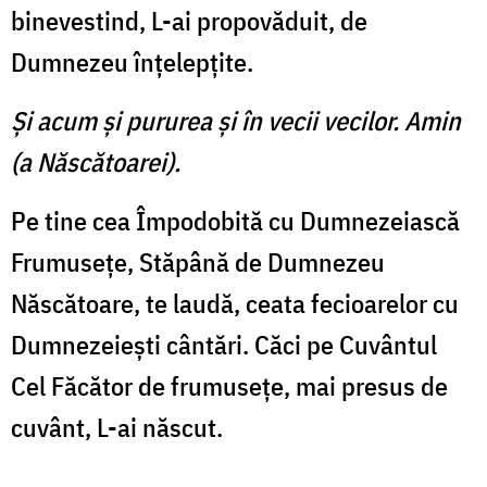
binevestind, L-ai propovăduit, de
Dumnezeu înţelepţite.
Şi acum şi pururea şi în vecii vecilor. Amin
(a Născătoarei).
Pe tine cea Împodobită cu Dumnezeiască
Frumuseţe, Stăpână de Dumnezeu
Născătoare, te laudă, ceata fecioarelor cu
Dumnezeieşti cântări. Căci pe Cuvântul
Cel Făcător de fru­museţe, mai presus de
cuvânt, L-ai născut.