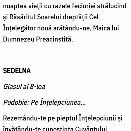
noaptea vieţii cu razele fecioriei strălucind
şi Răsăritul Soarelui dreptăţii Cel
Înţelegător nouă arătându-ne, Maica lui
Dumnezeu Preacinstită.
SEDELNA
Glasul al 8-lea
Podobie: Pe Înţelepciunea...
Rezemându-te pe pieptul Înţelepciunii şi
învăţându-te cunoştinţa Cuvântului,