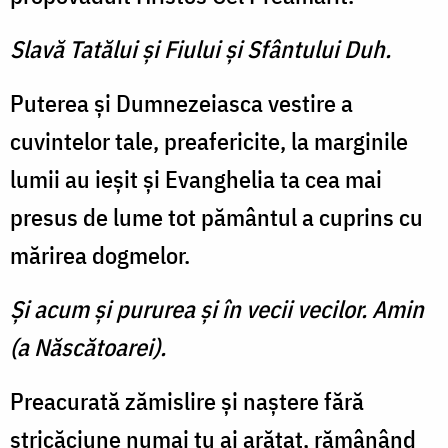
Slavă Tatălui şi Fiului şi Sfântului Duh.
Puterea şi Dumnezeiasca vestire a
cuvintelor tale, preafericite, la marginile
lumii au ieşit şi Evanghelia ta cea mai
presus de lume tot pământul a cuprins cu
mărirea dogmelor.
Şi acum şi pururea şi în vecii vecilor. Amin
(a Născătoarei).
Preacurată zămislire şi naştere fără
stricăciune numai tu ai arătat, rămânând