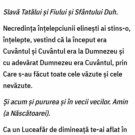
Slavă Tatălui şi Fiului şi Sfântului Duh.
Necredinţa înţelepciunii elineşti ai stins-o,
înţelepte, vestind că la început era
Cuvântul şi Cuvântul era la Dumnezeu şi
cu adevărat Dumnezeu era Cuvântul, prin
Care s-au făcut toate cele văzute şi cele
nevăzute.
Şi acum şi pururea şi în vecii vecilor. Amin
(a Născătoarei).
Ca un Luceafăr de dimineaţă te-ai aflat în