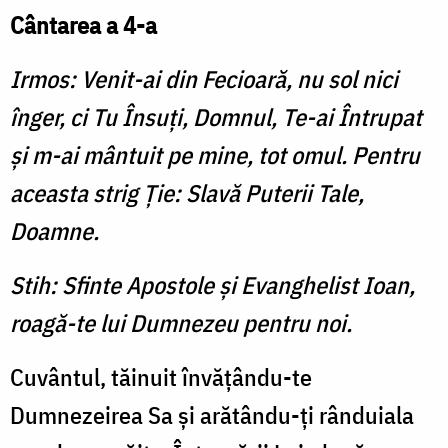
Cântarea a 4-a
Irmos: Venit-ai din Fecioară, nu sol nici
înger, ci Tu Însuţi, Domnul, Te-ai Întrupat
şi m-ai mântuit pe mine, tot omul. Pentru
aceasta strig Ţie: Slavă Puterii Tale,
Doamne.
Stih: Sfinte Apostole şi Evanghelist Ioan,
roagă-te lui Dumnezeu pentru noi.
Cuvântul, tăinuit învăţându-te
Dumnezeirea Sa şi arătându-ţi rânduiala