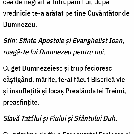
cea de negrăit a Întrupării Lui, după
vrednicie te-a arătat pe tine Cuvântător de
Dumnezeu.
Stih: Sfinte Apostole şi Evanghelist Ioan,
roagă-te lui Dumnezeu pentru noi.
Cuget Dumnezeiesc şi trup fecioresc
câştigând, mărite, te-ai făcut Biserică vie
şi însufleţită şi locaş Prealăudatei Treimi,
preasfinţite.
Slavă Tatălui şi Fiului şi Sfântului Duh.