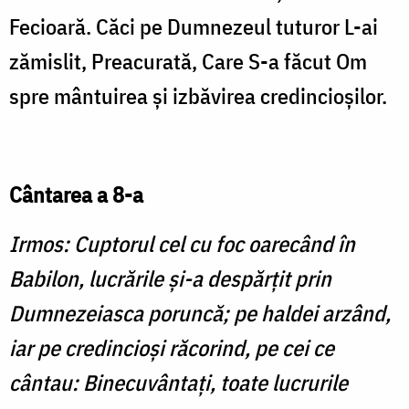
Fecioară. Căci pe Dumnezeul tuturor L-ai
zămislit, Preacurată, Care S-a făcut Om
spre mântuirea şi izbăvirea credincioşilor.
Cântarea a 8-a
Irmos: Cuptorul cel cu foc oarecând în
Babilon, lucrările şi-a despărţit prin
Dumnezeiasca poruncă; pe haldei arzând,
iar pe credincioşi răcorind, pe cei ce
cântau: Binecuvântaţi, toate lucrurile