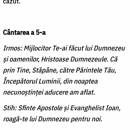
căzut.
Cântarea a 5-a
Irmos: Mijlocitor Te-ai făcut lui Dumnezeu
şi oamenilor, Hristoase Dumnezeule. Că
prin Tine, Stăpâne, către Părintele Tău,
Începătorul Luminii, din noaptea
necunoştinţei aducere am aflat.
Stih: Sfinte Apostole şi Evanghelist Ioan,
roagă-te lui Dumnezeu pentru noi.