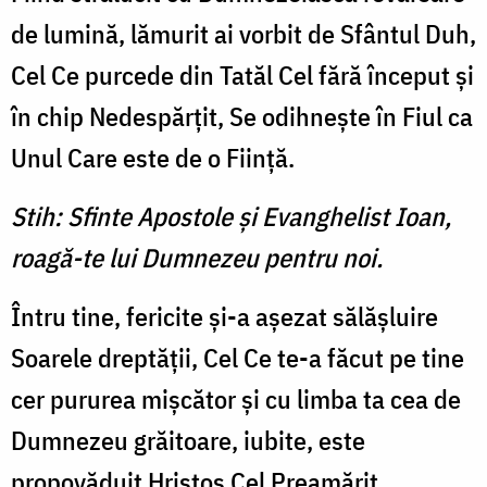
de lumină, lămurit ai vorbit de Sfântul Duh,
Cel Ce purcede din Tatăl Cel fără început şi
în chip Nedespărţit, Se odihneşte în Fiul ca
Unul Care este de o Fiinţă.
Stih: Sfinte Apostole şi Evanghelist Ioan,
roagă-te lui Dumnezeu pentru noi.
Întru tine, fericite şi-a aşezat sălăşluire
Soarele dreptăţii, Cel Ce te-a făcut pe tine
cer pururea mişcător şi cu limba ta cea de
Dumnezeu grăitoare, iubite, este
propovăduit Hristos Cel Preamărit.