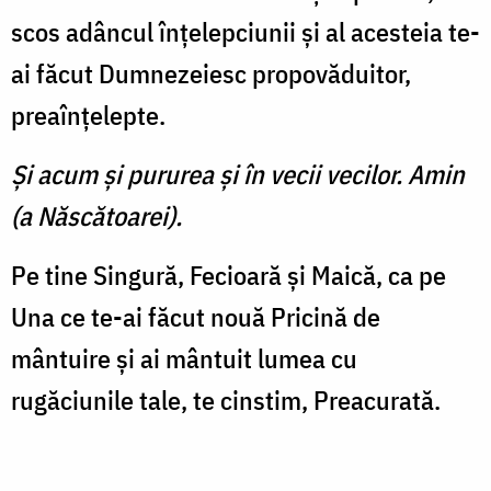
scos adâncul înţelepciunii şi al acesteia te-
ai făcut Dumnezeiesc propovăduitor,
preaînţelepte.
Şi acum şi pururea şi în vecii vecilor. Amin
(a Născătoarei).
Pe tine Singură, Fecioară şi Maică, ca pe
Una ce te-ai făcut nouă Pricină de
mântuire şi ai mântuit lumea cu
rugăciunile tale, te cinstim, Preacurată.