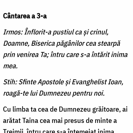
Cântarea a 3-a
Irmos: Înflorit-a pustiul ca şi crinul,
Doamne, Biserica păgânilor cea stearpă
prin venirea Ta; întru care s-a întărit inima
mea.
Stih: Sfinte Apostole şi Evanghelist Ioan,
roagă-te lui Dumnezeu pentru noi.
Cu limba ta cea de Dumnezeu grăitoare, ai
arătat Taina cea mai presus de minte a
Treimii, întru care s-a întemeiat inima