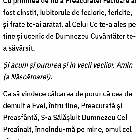
Cu primirea de fiu a Preacuratei Fecioare ai
fost cinstit, iubitorule de feciorie, fericite,
şi frate te-ai arătat, al Celui Ce te-a ales pe
tine şi ucenic de Dumnezeu Cuvântător te-
a săvârşit.
Şi acum şi pururea şi în vecii vecilor. Amin
(a Născătoarei).
Ca să vindece călcarea de poruncă cea de
demult a Evei, întru tine, Preacurată şi
Preasfântă, S-a Sălăşluit Dumnezeu Cel
Preaînalt, înnoindu-mă pe mine, omul cel