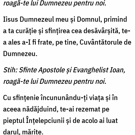
roagă-te lui Dumnezeu pentru noi.
Iisus Dumnezeul meu şi Domnul, primind
a ta curăţie şi sfinţirea cea desăvârşită, te-
a ales a-I fi frate, pe tine, Cuvântătorule de
Dumnezeu.
Stih: Sfinte Apostole şi Evanghelist Ioan,
roagă-te lui Dumnezeu pentru noi.
Cu sfinţenie încununându-ţi viaţa şi în
aceea nădăjduind, te-ai rezemat pe
pieptul Înţelepciunii şi de acolo ai luat
darul, mărite.