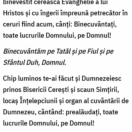
binevestit cereasca Evanghelie a lui
Hristos şi cu îngerii împreună petrecător în
ceruri fiind acum, cânţi: Binecuvântaţi,
toate lucrurile Domnului, pe Domnul!
Binecuvântăm pe Tatăl şi pe Fiul şi pe
Sfântul Duh, Domnul.
Chip luminos te-ai făcut şi Dumnezeiesc
prinos Bisericii Cereşti şi scaun Simţirii,
locaş Înţelepciunii şi organ al cuvântării de
Dumnezeu, cântând: prealăudaţi, toate
lucrurile Domnului, pe Domnul!