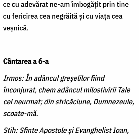
ce cu adevărat ne-am îmbogăţit prin tine
cu fericirea cea negrăită şi cu viaţa cea
veşnică.
Cântarea a 6-a
Irmos: În adâncul greşelilor fiind
înconjurat, chem adâncul milostivirii Tale
cel neurmat; din stricăciune, Dumnezeule,
scoate-mă.
Stih: Sfinte Apostole şi Evanghelist Ioan,