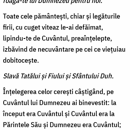
roagă-te lui Dumnezeu pentru noi.
Toate cele pământeşti, chiar şi legăturile
firii, cu cuget viteaz le-ai defăimat,
lipindu-te de Cuvântul, preaînţelepte,
izbăvind de necuvântare pe cei ce vieţuiau
dobitoceşte.
Slavă Tatălui şi Fiului şi Sfântului Duh.
Înţelegerea celor cereşti câştigând, pe
Cuvântul lui Dumnezeu ai binevestit: la
început era Cuvântul şi Cuvântul era la
Părintele Său şi Dumnezeu era Cuvântul;