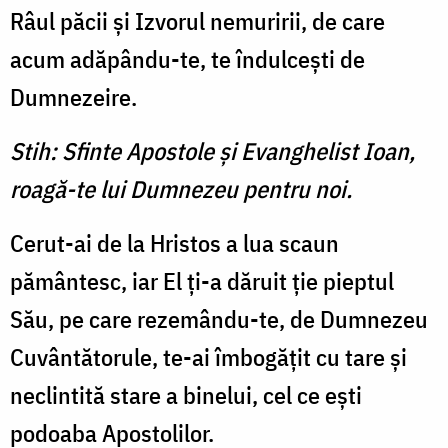
Râul păcii şi Izvorul nemuririi, de care
acum adăpându-te, te îndulceşti de
Dumnezeire.
Stih: Sfinte Apostole şi Evanghelist Ioan,
roagă-te lui Dumnezeu pentru noi.
Cerut-ai de la Hristos a lua scaun
pământesc, iar El ţi-a dăruit ţie pieptul
Său, pe care rezemându-te, de Dumnezeu
Cuvântătorule, te-ai îmbogăţit cu tare şi
neclintită stare a binelui, cel ce eşti
podoaba Apostolilor.