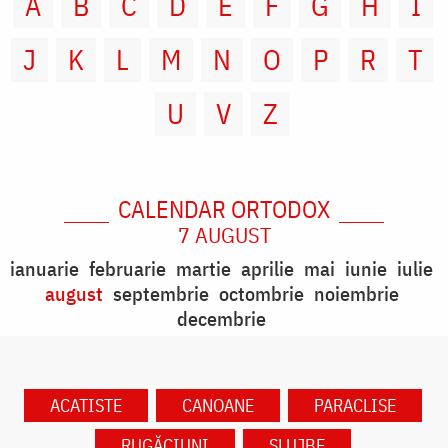
A
B
C
D
E
F
G
H
I
J
K
L
M
N
O
P
R
T
U
V
Z
CALENDAR ORTODOX
7 AUGUST
ianuarie
februarie
martie
aprilie
mai
iunie
iulie
august
septembrie
octombrie
noiembrie
decembrie
ACATISTE
CANOANE
PARACLISE
RUGĂCIUNI
SLUJBE