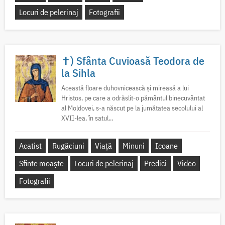
Locuri de pelerinaj
Fotografii
✝) Sfânta Cuvioasă Teodora de
la Sihla
Această floare duhovnicească și mireasă a lui
Hristos, pe care a odrăslit-o pământul binecuvântat
al Moldovei, s-a născut pe la jumătatea secolului al
XVII-lea, în satul...
Acatist
Rugăciuni
Viață
Minuni
Icoane
Sfinte moaște
Locuri de pelerinaj
Predici
Video
Fotografii