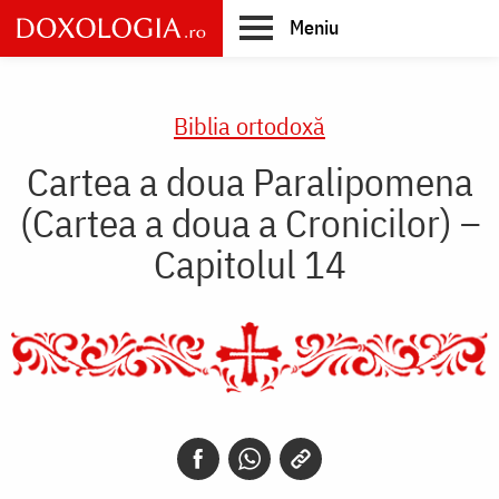
Skip
Meniu
to
main
Main
content
navigation
Biblia ortodoxă
Cartea a doua Paralipomena
(Cartea a doua a Cronicilor) –
Capitolul 14