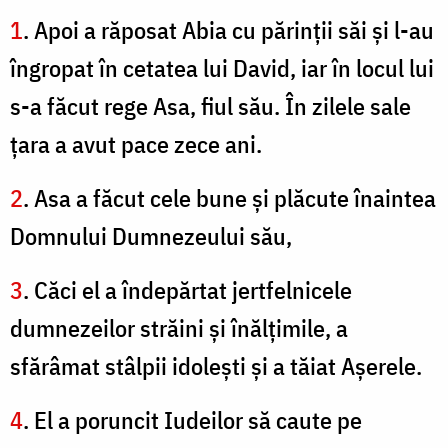
1
. Apoi a răposat Abia cu părinţii săi şi l-au
îngropat în cetatea lui David, iar în locul lui
s-a făcut rege Asa, fiul său. În zilele sale
ţara a avut pace zece ani.
2
. Asa a făcut cele bune şi plăcute înaintea
Domnului Dumnezeului său,
3
. Căci el a îndepărtat jertfelnicele
dumnezeilor străini şi înălţimile, a
sfărâmat stâlpii idoleşti şi a tăiat Aşerele.
4
. El a poruncit Iudeilor să caute pe