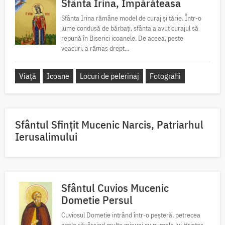
Sfânta Irina, Împărăteasa
Sfânta Irina rămâne model de curaj și tărie. Într-o
lume condusă de bărbați, sfânta a avut curajul să
repună în Biserici icoanele. De aceea, peste
veacuri, a rămas drept...
Viață
Icoane
Locuri de pelerinaj
Fotografii
Sfântul Sfinţit Mucenic Narcis, Patriarhul
Ierusalimului
Sfântul Cuvios Mucenic
Dometie Persul
Cuviosul Dometie intrând într-o peșteră, petrecea