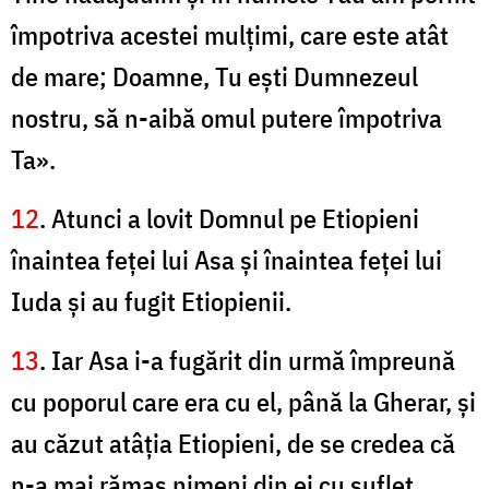
împotriva acestei mulţimi, care este atât
de mare; Doamne, Tu eşti Dumnezeul
nostru, să n-aibă omul putere împotriva
Ta».
12
. Atunci a lovit Domnul pe Etiopieni
înaintea feţei lui Asa şi înaintea feţei lui
Iuda şi au fugit Etiopienii.
13
. Iar Asa i-a fugărit din urmă împreună
cu poporul care era cu el, până la Gherar, şi
au căzut atâţia Etiopieni, de se credea că
n-a mai rămas nimeni din ei cu suflet,