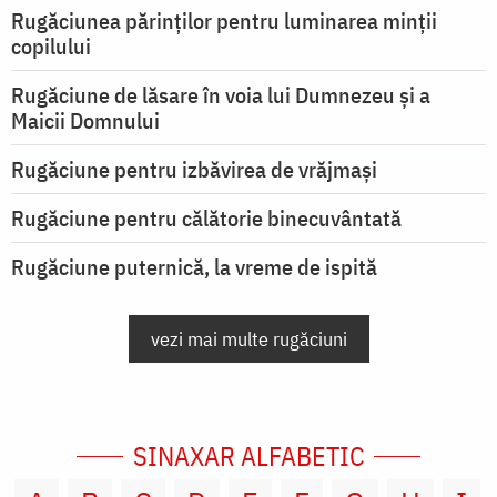
Rugăciunea părinților pentru luminarea minţii
copilului
Rugăciune de lăsare în voia lui Dumnezeu şi a
Maicii Domnului
Rugăciune pentru izbăvirea de vrăjmași
Rugăciune pentru călătorie binecuvântată
Rugăciune puternică, la vreme de ispită
vezi mai multe rugăciuni
SINAXAR ALFABETIC