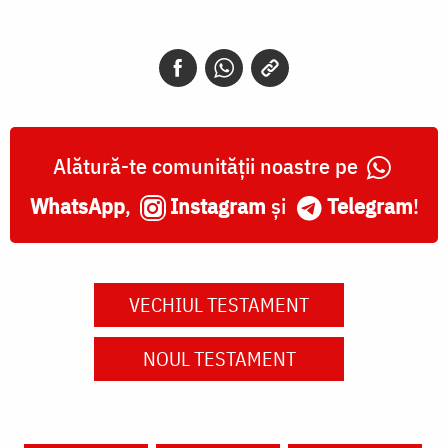
Alătură-te comunității noastre pe
WhatsApp
,
Instagram
și
Telegram
!
VECHIUL TESTAMENT
NOUL TESTAMENT