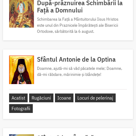
După-prăznuirea Schimbării la
Față a Domnului
Schimbarea la Față a Mântuitorului Iisus Hristos
este unul din Praznicele împărătești ale Bisericii
Ortodoxe, sărbătorită la 6 august.
Sfântul Antonie de la Optina
Doamne, ajută-mi să văd păcatele mele; Doamne,
dă-mi răbdare, mărinimie şi blândeţe!
Acatist
Rugăciuni
Icoane
Locuri de pelerinaj
Fotografii