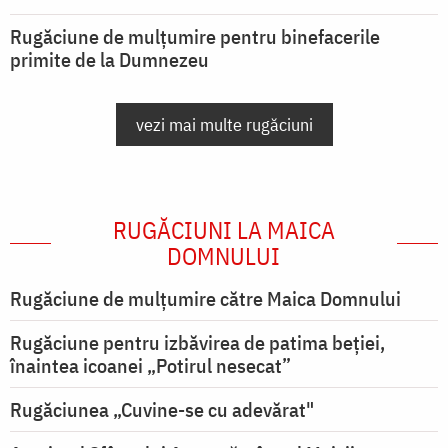
Rugăciune de mulțumire pentru binefacerile
primite de la Dumnezeu
vezi mai multe rugăciuni
RUGĂCIUNI LA MAICA
DOMNULUI
Rugăciune de mulţumire către Maica Domnului
Rugăciune pentru izbăvirea de patima beției,
înaintea icoanei „Potirul nesecat”
Rugăciunea „Cuvine-se cu adevărat"