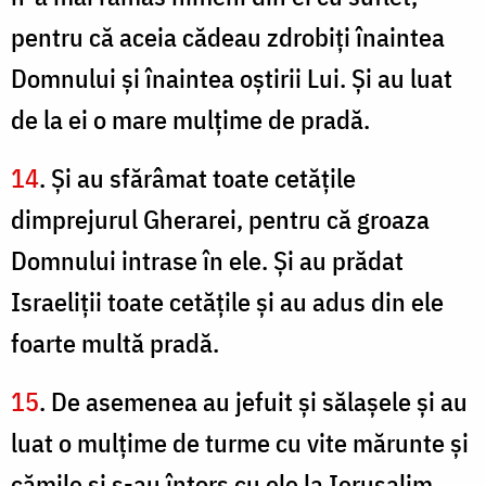
pentru că aceia cădeau zdrobiţi înaintea
Domnului şi înaintea oştirii Lui. Şi au luat
de la ei o mare mulţime de pradă.
14
. Și au sfărâmat toate cetăţile
dimprejurul Gherarei, pentru că groaza
Domnului intrase în ele. Şi au prădat
Israeliţii toate cetăţile şi au adus din ele
foarte multă pradă.
15
. De asemenea au jefuit şi sălaşele şi au
luat o mulţime de turme cu vite mărunte şi
cămile şi s-au întors cu ele la Ierusalim.