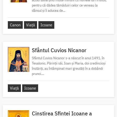
acolo săvârșind multe minuni cu numele lui Hristos,
pentru că dădea tămăduiri celor ce veneau la
dânsul și îi aducea de...
Canon
Viață
Icoane
Sfântul Cuvios Nicanor
Sfântul Cuvios Nicanor s-a născut în anul 1491, în
Tesalonic. Părinții săi, Ioan și Maria, doi credincioși
înstăriți, au întâmpinat mari greutăți în a dobândi
prunci....
Viață
Icoane
Cinstirea Sfintei Icoane a