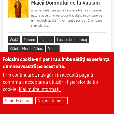
Maicii Domnului de la Valaam
Icoana o înfățișează pe Fecioara Maria în mărime
naturală, cu privirea coborâtă, stând în picioare pe
un nor, îmbrăcată într-o mantie roșie strălucitoare
și un stihar...
Viață
Minuni
Icoane
Locuri de pelerinaj
Sfântul Munte Athos
Video
Folosim cookie-uri pentru a îmbunătăți experiența
dumneavoastră pe acest site.
Prin continuarea navigării în această pagină
confirmați acceptarea utilizării fișierelor de tip
Apostolul zilei
cookie.
Mai multe informații
Fraților, lauda noastră aceasta este: mărturia conștiinței noastre că
am umblat în lume, și mai ales la voi, în sfințenie și în curăție
Sunt de acord
Nu, mulțumesc
dumnezeiască, nu în înțelepciune...
Ap. II Corinteni 1, 12-20