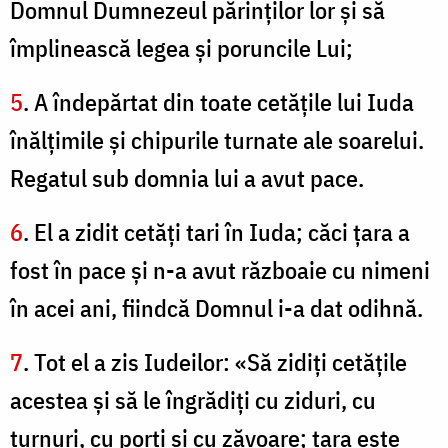
Domnul Dumnezeul părinţilor lor şi să
împlinească legea şi poruncile Lui;
5
. A îndepărtat din toate cetăţile lui Iuda
înălţimile şi chipurile turnate ale soarelui.
Regatul sub domnia lui a avut pace.
6
. El a zidit cetăţi tari în Iuda; căci ţara a
fost în pace şi n-a avut războaie cu nimeni
în acei ani, fiindcă Domnul i-a dat odihnă.
7
. Tot el a zis Iudeilor: «Să zidiţi cetăţile
acestea şi să le îngrădiţi cu ziduri, cu
turnuri, cu porţi şi cu zăvoare; ţara este