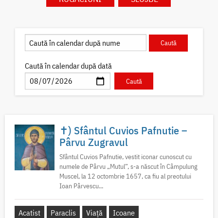
Caută în calendar după dată
✝) Sfântul Cuvios Pafnutie –
Pârvu Zugravul
Sfântul Cuvios Pafnutie, vestit iconar cunoscut cu
numele de Pârvu „Mutul”, s-a născut în Câmpulung
Muscel, la 12 octombrie 1657, ca fiu al preotului
Ioan Pârvescu...
Acatist
Paraclis
Viață
Icoane