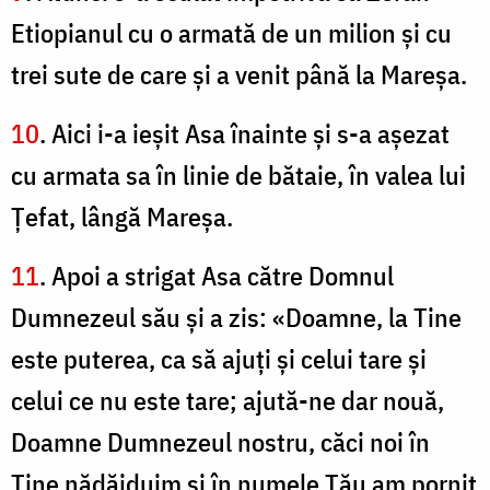
Etiopianul cu o armată de un milion şi cu
trei sute de care şi a venit până la Mareşa.
10
. Aici i-a ieşit Asa înainte şi s-a aşezat
cu armata sa în linie de bătaie, în valea lui
Ţefat, lângă Mareşa.
11
. Apoi a strigat Asa către Domnul
Dumnezeul său şi a zis: «Doamne, la Tine
este puterea, ca să ajuţi şi celui tare şi
celui ce nu este tare; ajută-ne dar nouă,
Doamne Dumnezeul nostru, căci noi în
Tine nădăjduim şi în numele Tău am pornit