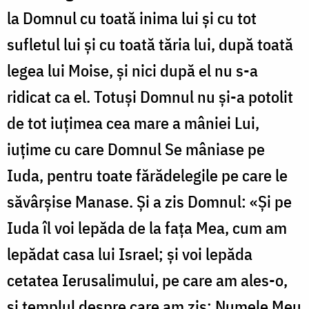
la Domnul cu toată inima lui şi cu tot
sufletul lui şi cu toată tăria lui, după toată
legea lui Moise, şi nici după el nu s-a
ridicat ca el. Totuşi Domnul nu şi-a potolit
de tot iuţimea cea mare a mâniei Lui,
iuţime cu care Domnul Se mâniase pe
Iuda, pentru toate fărădelegile pe care le
săvârşise Manase. Şi a zis Domnul: «Şi pe
Iuda îl voi lepăda de la faţa Mea, cum am
lepădat casa lui Israel; şi voi lepăda
cetatea Ierusalimului, pe care am ales-o,
şi templul despre care am zis: Numele Meu