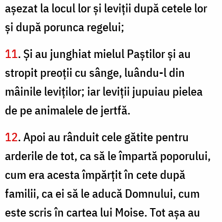
aşezat la locul lor şi leviţii după cetele lor
şi după porunca regelui;
11
. Şi au junghiat mielul Paştilor şi au
stropit preoţii cu sânge, luându-l din
mâinile leviţilor; iar leviţii jupuiau pielea
de pe animalele de jertfă.
12
. Apoi au rânduit cele gătite pentru
arderile de tot, ca să le împartă poporului,
cum era acesta împărţit în cete după
familii, ca ei să le aducă Domnului, cum
este scris în cartea lui Moise. Tot aşa au