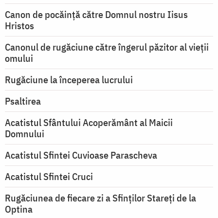
Canon de pocăință către Domnul nostru Iisus
Hristos
Canonul de rugăciune către îngerul păzitor al vieții
omului
Rugăciune la începerea lucrului
Psaltirea
Acatistul Sfântului Acoperământ al Maicii
Domnului
Acatistul Sfintei Cuvioase Parascheva
Acatistul Sfintei Cruci
Rugăciunea de fiecare zi a Sfinților Stareți de la
Optina