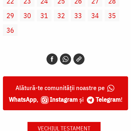
22
23
24
25
26
27
28
29
30
31
32
33
34
35
36
Alătură-te comunității noastre pe
WhatsApp
,
Instagram
și
Telegram
!
VECHIUL TESTAMENT