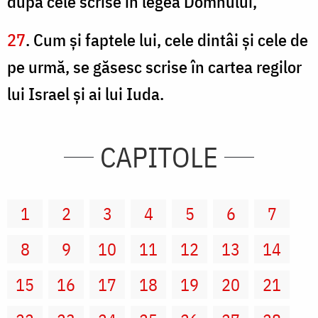
după cele scrise în legea Domnului,
27
. Cum şi faptele lui, cele dintâi şi cele de
pe urmă, se găsesc scrise în cartea regilor
lui Israel şi ai lui Iuda.
CAPITOLE
1
2
3
4
5
6
7
8
9
10
11
12
13
14
15
16
17
18
19
20
21