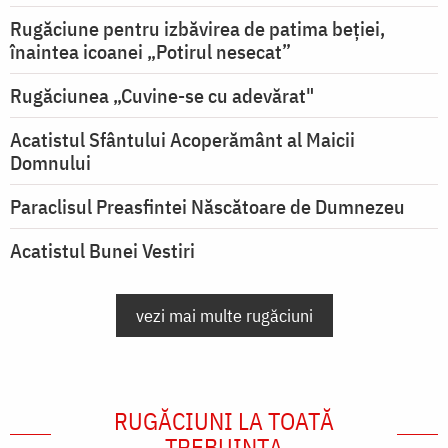
Rugăciune pentru izbăvirea de patima beției,
înaintea icoanei „Potirul nesecat”
Rugăciunea „Cuvine-se cu adevărat"
Acatistul Sfântului Acoperământ al Maicii
Domnului
Paraclisul Preasfintei Născătoare de Dumnezeu
Acatistul Bunei Vestiri
vezi mai multe rugăciuni
RUGĂCIUNI LA TOATĂ
TREBUINȚA