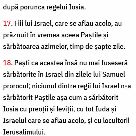
după porunca regelui Iosia.
17
. Fiii lui Israel, care se aflau acolo, au
prăznuit în vremea aceea Paştile şi
sărbătoarea azimelor, timp de şapte zile.
18
. Paşti ca acestea însă nu mai fuseseră
sărbătorite în Israel din zilele lui Samuel
prorocul; niciunul dintre regii lui Israel n-a
sărbătorit Paştile aşa cum a sărbătorit
Iosia cu preoţii şi leviţii, cu tot Iuda şi
Israelul care se aflau acolo, şi cu locuitorii
Ierusalimului.