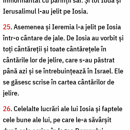
înmormântat cu părinţii săi. Şi tot Iuda şi
Ierusalimul l-au jelit pe Iosia.
25
. Asemenea şi Ieremia l-a jelit pe Iosia
într-o cântare de jale. De Iosia au vorbit şi
toţi cântăreţii şi toate cântăreţele în
cântările lor de jelire, care s-au păstrat
până azi şi se întrebuinţează în Israel. Ele
se găsesc scrise în cartea cântărilor de
jelire.
26
. Celelalte lucrări ale lui Iosia şi faptele
cele bune ale lui, pe care le-a săvârşit