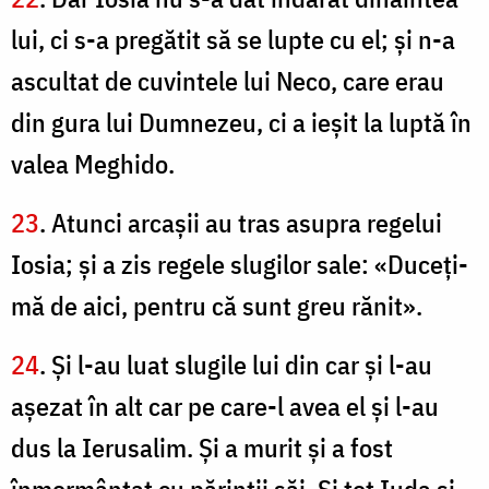
lui, ci s-a pregătit să se lupte cu el; şi n-a
ascultat de cuvintele lui Neco, care erau
din gura lui Dumnezeu, ci a ieşit la luptă în
valea Meghido.
23
. Atunci arcaşii au tras asupra regelui
Iosia; şi a zis regele slugilor sale: «Duceți-
mă de aici, pentru că sunt greu rănit».
24
. Şi l-au luat slugile lui din car şi l-au
aşezat în alt car pe care-l avea el şi l-au
dus la Ierusalim. Şi a murit şi a fost