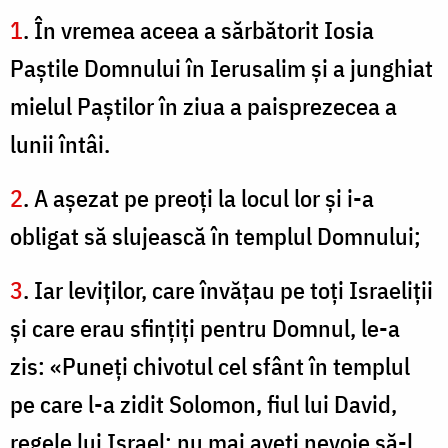
1
. În vremea aceea a sărbătorit Iosia
Paştile Domnului în Ierusalim şi a junghiat
mielul Paştilor în ziua a paisprezecea a
lunii întâi.
2
. A aşezat pe preoţi la locul lor şi i-a
obligat să slujească în templul Domnului;
3
. Iar leviţilor, care învăţau pe toţi Israeliţii
şi care erau sfinţiţi pentru Domnul, le-a
zis: «Puneţi chivotul cel sfânt în templul
pe care l-a zidit Solomon, fiul lui David,
regele lui Israel; nu mai aveţi nevoie să-l