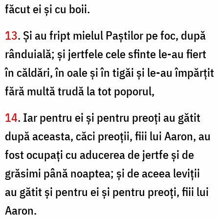
făcut ei şi cu boii.
13
. Şi au fript mielul Paştilor pe foc, după
rânduială; şi jertfele cele sfinte le-au fiert
în căldări, în oale şi în tigăi şi le-au împărţit
fără multă trudă la tot poporul,
14
. Iar pentru ei şi pentru preoţi au gătit
după aceasta, căci preoţii, fiii lui Aaron, au
fost ocupaţi cu aducerea de jertfe şi de
grăsimi până noaptea; şi de aceea leviţii
au gătit şi pentru ei şi pentru preoţi, fiii lui
Aaron.