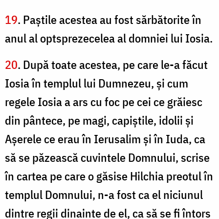
19
. Paştile acestea au fost sărbătorite în
anul al optsprezecelea al domniei lui Iosia.
20
. După toate acestea, pe care le-a făcut
Iosia în templul lui Dumnezeu, şi cum
regele Iosia a ars cu foc pe cei ce grăiesc
din pântece, pe magi, capiştile, idolii şi
Aşerele ce erau în Ierusalim şi în Iuda, ca
să se păzească cuvintele Domnului, scrise
în cartea pe care o găsise Hilchia preotul în
templul Domnului, n-a fost ca el niciunul
dintre regii dinainte de el, ca să se fi întors