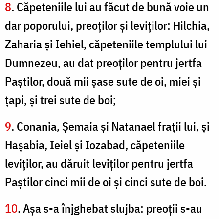
8
. Căpeteniile lui au făcut de bună voie un
dar poporului, preoţilor şi leviţilor: Hilchia,
Zaharia şi Iehiel, căpeteniile templului lui
Dumnezeu, au dat preoţilor pentru jertfa
Paştilor, două mii şase sute de oi, miei şi
ţapi, şi trei sute de boi;
9
. Conania, Şemaia şi Natanael fraţii lui, şi
Haşabia, Ieiel şi Iozabad, căpeteniile
leviţilor, au dăruit leviţilor pentru jertfa
Paştilor cinci mii de oi şi cinci sute de boi.
10
. Aşa s-a înjghebat slujba: preoţii s-au