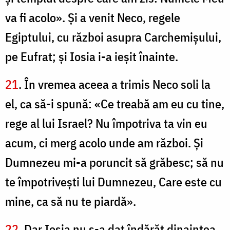
va fi acolo». Şi a venit Neco, regele
Egiptului, cu război asupra Carchemişului,
pe Eufrat; şi Iosia i-a ieşit înainte.
21
. În vremea aceea a trimis Neco soli la
el, ca să-i spună: «Ce treabă am eu cu tine,
rege al lui Israel? Nu împotriva ta vin eu
acum, ci merg acolo unde am război. Şi
Dumnezeu mi-a poruncit să grăbesc; să nu
te împotriveşti lui Dumnezeu, Care este cu
mine, ca să nu te piardă».
22
. Dar Iosia nu s-a dat îndărăt dinaintea