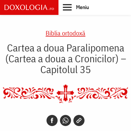
Skip
Meniu
to
main
Main
content
navigation
Biblia ortodoxă
Cartea a doua Paralipomena
(Cartea a doua a Cronicilor) –
Capitolul 35