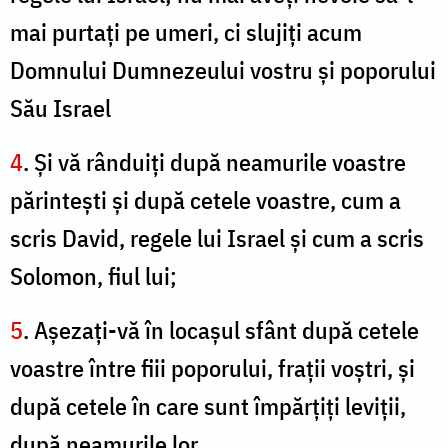
mai purtaţi pe umeri, ci slujiţi acum
Domnului Dumnezeului vostru şi poporului
Său Israel
4
. Şi vă rânduiţi după neamurile voastre
părinteşti şi după cetele voastre, cum a
scris David, regele lui Israel şi cum a scris
Solomon, fiul lui;
5
. Aşezaţi-vă în locaşul sfânt după cetele
voastre între fiii poporului, fraţii voştri, şi
după cetele în care sunt împărţiţi leviţii,
după neamurile lor.