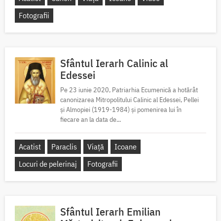
Fotografii
Sfântul Ierarh Calinic al
Edessei
Pe 23 iunie 2020, Patriarhia Ecumenică a hotărât
canonizarea Mitropolitului Calinic al Edessei, Pellei
și Almopiei (1919-1984) și pomenirea lui în
fiecare an la data de...
Acatist
Paraclis
Viață
Icoane
Locuri de pelerinaj
Fotografii
Sfântul Ierarh Emilian