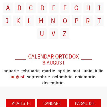
A
B
C
D
E
F
G
H
I
J
K
L
M
N
O
P
R
T
U
V
Z
CALENDAR ORTODOX
8 AUGUST
ianuarie
februarie
martie
aprilie
mai
iunie
iulie
august
septembrie
octombrie
noiembrie
decembrie
ACATISTE
CANOANE
PARACLISE