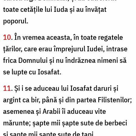
toate cetăţile lui Iuda şi au învăţat
poporul.
10
. În vremea aceasta, în toate regatele
ţărilor, care erau împrejurul Iudei, intrase
frica Domnului şi nu îndrăznea nimeni să
se lupte cu Iosafat.
11
. Şi i se aduceau lui Iosafat daruri şi
argint ca bir, până şi din partea Filistenilor;
asemenea şi Arabii îi aduceau vite
mărunte; şapte mii şapte sute de berbeci
şi şapte mii şapte sute de ţapi.