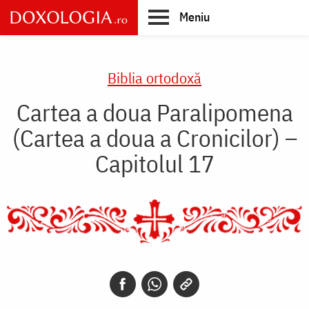
Skip
Meniu
to
main
Main
content
navigation
Biblia ortodoxă
Cartea a doua Paralipomena
(Cartea a doua a Cronicilor) –
Capitolul 17