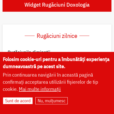
Widget Rugăciuni Doxologia
Rugăciuni zilnice
Rugăciunile dimineții
Folosim cookie-uri pentru a îmbunătăți experiența
Rugăciunile serii
dumneavoastră pe acest site.
Prin continuarea navigării în această pagină
Paraclisul Preasfintei Născătoare de Dumnezeu
confirmați acceptarea utilizării fișierelor de tip
cookie.
Mai multe informații
Canon de pocăință către Domnul nostru Iisus
Hristos
Sunt de acord
Nu, mulțumesc
Canonul de rugăciune către îngerul păzitor al
vieții omului