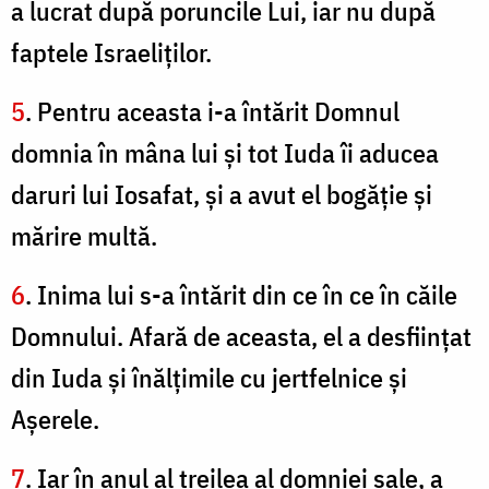
a lucrat după poruncile Lui, iar nu după
faptele Israeliţilor.
5
. Pentru aceasta i-a întărit Domnul
domnia în mâna lui şi tot Iuda îi aducea
daruri lui Iosafat, şi a avut el bogăţie şi
mărire multă.
6
. Inima lui s-a întărit din ce în ce în căile
Domnului. Afară de aceasta, el a desfiinţat
din Iuda şi înălţimile cu jertfelnice şi
Aşerele.
7
. Iar în anul al treilea al domniei sale, a