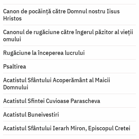
Canon de pocăință către Domnul nostru Iisus
Hristos
Canonul de rugăciune către îngerul păzitor al vieții
omului
Rugăciune la începerea lucrului
Psaltirea
Acatistul Sfântului Acoperământ al Maicii
Domnului
Acatistul Sfintei Cuvioase Parascheva
Acatistul Buneivestiri
Acatistul Sfântului Ierarh Miron, Episcopul Cretei