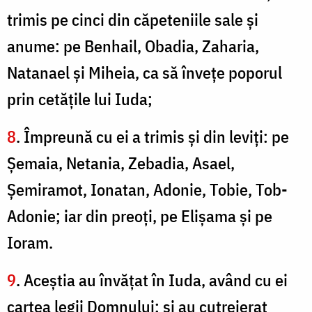
trimis pe cinci din căpeteniile sale şi
anume: pe Benhail, Obadia, Zaharia,
Natanael şi Miheia, ca să înveţe poporul
prin cetăţile lui Iuda;
8
. Împreună cu ei a trimis şi din leviţi: pe
Şemaia, Netania, Zebadia, Asael,
Şemiramot, Ionatan, Adonie, Tobie, Tob-
Adonie; iar din preoţi, pe Elişama şi pe
Ioram.
9
. Aceştia au învăţat în Iuda, având cu ei
cartea legii Domnului; şi au cutreierat