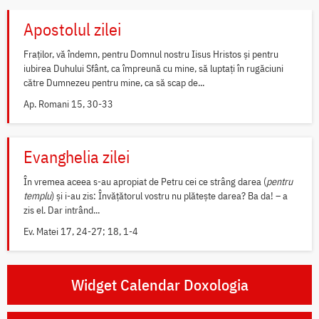
Apostolul zilei
Fraților, vă îndemn, pentru Domnul nostru Iisus Hristos și pentru
iubirea Duhului Sfânt, ca împreună cu mine, să luptați în rugăciuni
către Dumnezeu pentru mine, ca să scap de...
Ap. Romani 15, 30-33
Evanghelia zilei
În vremea aceea s-au apropiat de Petru cei ce strâng darea (
pentru
templu
) și i-au zis: Învățătorul vostru nu plătește darea? Ba da! – a
zis el. Dar intrând...
Ev. Matei 17, 24-27; 18, 1-4
Widget Calendar Doxologia