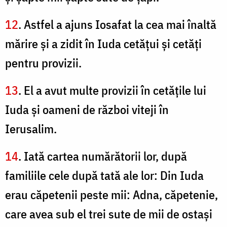
12
. Astfel a ajuns Iosafat la cea mai înaltă
mărire şi a zidit în Iuda cetăţui şi cetăţi
pentru provizii.
13
. El a avut multe provizii în cetăţile lui
Iuda şi oameni de război viteji în
Ierusalim.
14
. Iată cartea numărătorii lor, după
familiile cele după tată ale lor: Din Iuda
erau căpetenii peste mii: Adna, căpetenie,
care avea sub el trei sute de mii de ostaşi