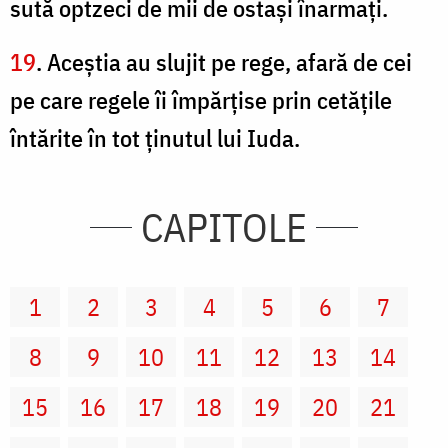
sută optzeci de mii de ostaşi înarmaţi.
19
. Aceştia au slujit pe rege, afară de cei
pe care regele îi împărţise prin cetăţile
întărite în tot ţinutul lui Iuda.
CAPITOLE
1
2
3
4
5
6
7
8
9
10
11
12
13
14
15
16
17
18
19
20
21