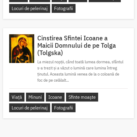
Locuri de pelerinaj
Fotografii
Cinstirea Sfintei Icoane a
Maicii Domnului de pe Tolga
(Tolgska)
La miezul nopții, când toată lumea dormea, sfântul
s-a trezit și a văzut o lumină care lumina întreg
ținutul. Aceasta lumină venea de la o coloană de
foc de pe celălalt...
Viață
Minuni
Icoane
Sfinte moaște
Locuri de pelerinaj
Fotografii