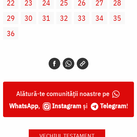
22
23
24
25
26
27
28
29
30
31
32
33
34
35
36
Alătură-te comunității noastre pe
WhatsApp
,
Instagram
și
Telegram
!
VECHIUL TESTAMENT