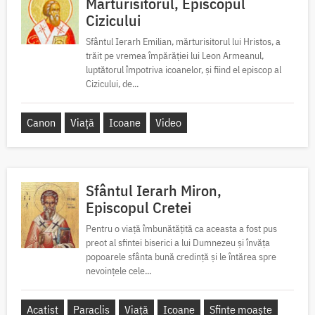
Mărturisitorul, Episcopul
Cizicului
Sfântul Ierarh Emilian, mărturisitorul lui Hristos, a
trăit pe vremea împărăției lui Leon Armeanul,
luptătorul împotriva icoanelor, și fiind el episcop al
Cizicului, de...
Canon
Viață
Icoane
Video
Sfântul Ierarh Miron,
Episcopul Cretei
Pentru o viață îmbunătățită ca aceasta a fost pus
preot al sfintei biserici a lui Dumnezeu și învăța
popoarele sfânta bună credință și le întărea spre
nevoințele cele...
Acatist
Paraclis
Viață
Icoane
Sfinte moaște