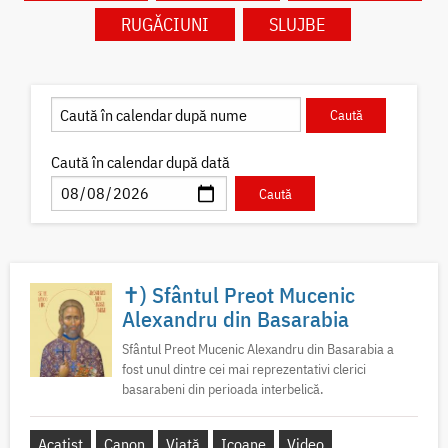
RUGĂCIUNI
SLUJBE
Caută în calendar după dată
✝) Sfântul Preot Mucenic
Alexandru din Basarabia
Sfântul Preot Mucenic Alexandru din Basarabia a
fost unul dintre cei mai reprezentativi clerici
basarabeni din perioada interbelică.
Acatist
Canon
Viață
Icoane
Video