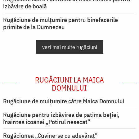
izbăvire de boală
Rugăciune de mulțumire pentru binefacerile
primite de la Dumnezeu
vezi mai multe rugăciuni
RUGĂCIUNI LA MAICA
DOMNULUI
Rugăciune de mulţumire către Maica Domnului
Rugăciune pentru izbăvirea de patima beției,
înaintea icoanei „Potirul nesecat”
Rugăciunea „Cuvine-se cu adevărat"