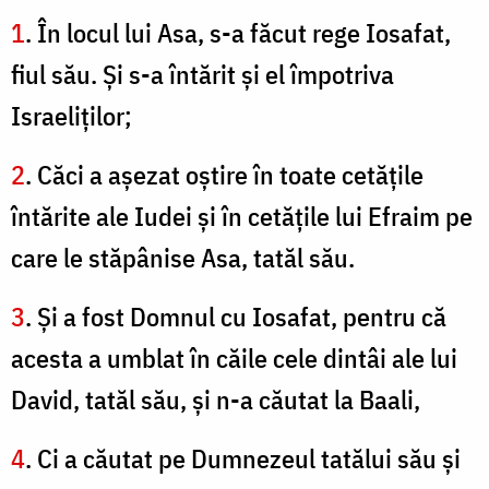
1
. În locul lui Asa, s-a făcut rege Iosafat,
fiul său. Şi s-a întărit şi el împotriva
Israeliţilor;
2
. Căci a aşezat oştire în toate cetăţile
întărite ale Iudei şi în cetăţile lui Efraim pe
care le stăpânise Asa, tatăl său.
3
. Şi a fost Domnul cu Iosafat, pentru că
acesta a umblat în căile cele dintâi ale lui
David, tatăl său, şi n-a căutat la Baali,
4
. Ci a căutat pe Dumnezeul tatălui său şi