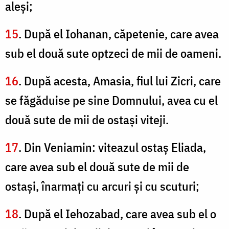
aleşi;
15
. După el Iohanan, căpetenie, care avea
sub el două sute optzeci de mii de oameni.
16
. După acesta, Amasia, fiul lui Zicri, care
se făgăduise pe sine Domnului, avea cu el
două sute de mii de ostaşi viteji.
17
. Din Veniamin: viteazul ostaş Eliada,
care avea sub el două sute de mii de
ostaşi, înarmaţi cu arcuri şi cu scuturi;
18
. După el Iehozabad, care avea sub el o