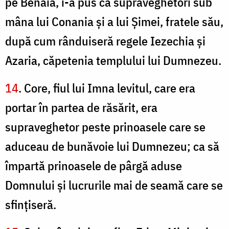
pe Benaia, i-a pus ca supraveghetori sub
mâna lui Conania şi a lui Şimei, fratele său,
după cum rânduiseră regele Iezechia şi
Azaria, căpetenia templului lui Dumnezeu.
14
. Core, fiul lui Imna levitul, care era
portar în partea de răsărit, era
supraveghetor peste prinoasele care se
aduceau de bunăvoie lui Dumnezeu; ca să
împartă prinoasele de pârgă aduse
Domnului şi lucrurile mai de seamă care se
sfinţiseră.