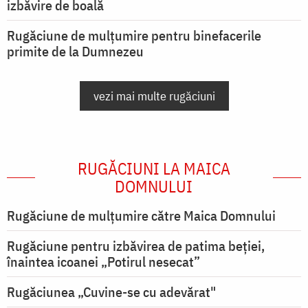
izbăvire de boală
Rugăciune de mulțumire pentru binefacerile
primite de la Dumnezeu
vezi mai multe rugăciuni
RUGĂCIUNI LA MAICA
DOMNULUI
Rugăciune de mulţumire către Maica Domnului
Rugăciune pentru izbăvirea de patima beției,
înaintea icoanei „Potirul nesecat”
Rugăciunea „Cuvine-se cu adevărat"