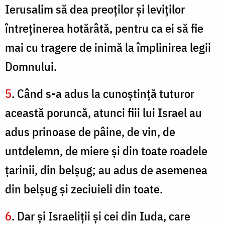
Ierusalim să dea preoţilor şi leviţilor
întreţinerea hotărâtă, pentru ca ei să fie
mai cu tragere de inimă la împlinirea legii
Domnului.
5
. Când s-a adus la cunoştinţă tuturor
această poruncă, atunci fiii lui Israel au
adus prinoase de pâine, de vin, de
untdelemn, de miere şi din toate roadele
ţarinii, din belşug; au adus de asemenea
din belşug şi zeciuieli din toate.
6
. Dar şi Israeliţii şi cei din Iuda, care