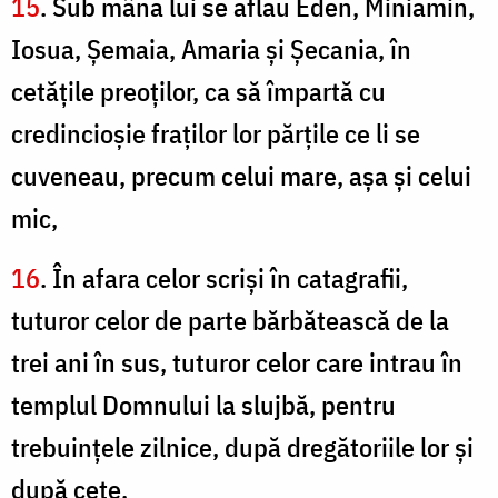
15
. Sub mâna lui se aflau Eden, Miniamin,
Iosua, Şemaia, Amaria şi Şecania, în
cetăţile preoţilor, ca să împartă cu
credincioşie fraţilor lor părţile ce li se
cuveneau, precum celui mare, aşa şi celui
mic,
16
. În afara celor scrişi în catagrafii,
tuturor celor de parte bărbătească de la
trei ani în sus, tuturor celor care intrau în
templul Domnului la slujbă, pentru
trebuinţele zilnice, după dregătoriile lor şi
după cete,