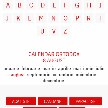
A
B
C
D
E
F
G
H
I
J
K
L
M
N
O
P
R
T
U
V
Z
CALENDAR ORTODOX
8 AUGUST
ianuarie
februarie
martie
aprilie
mai
iunie
iulie
august
septembrie
octombrie
noiembrie
decembrie
ACATISTE
CANOANE
PARACLISE