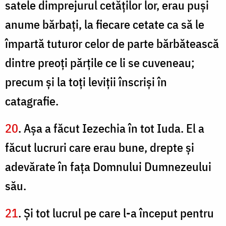
satele dimprejurul cetăţilor lor, erau puşi
anume bărbaţi, la fiecare cetate ca să le
împartă tuturor celor de parte bărbătească
dintre preoţi părţile ce li se cuveneau;
precum şi la toţi leviţii înscrişi în
catagrafie.
20
. Aşa a făcut Iezechia în tot Iuda. El a
făcut lucruri care erau bune, drepte şi
adevărate în faţa Domnului Dumnezeului
său.
21
. Şi tot lucrul pe care l-a început pentru