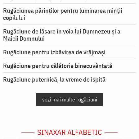
Rugăciunea părinților pentru luminarea minţii
copilului
Rugăciune de lăsare în voia lui Dumnezeu şi a
Maicii Domnului
Rugăciune pentru izbăvirea de vrăjmași
Rugăciune pentru călătorie binecuvântată
Rugăciune puternică, la vreme de ispită
vezi mai multe rugăciuni
SINAXAR ALFABETIC