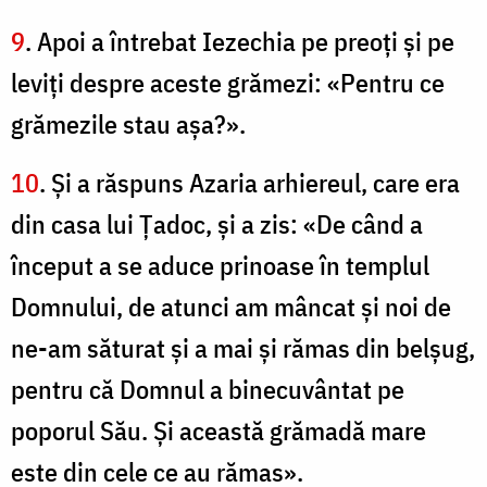
9
. Apoi a întrebat Iezechia pe preoţi şi pe
leviţi despre aceste grămezi: «Pentru ce
grămezile stau aşa?».
10
. Şi a răspuns Azaria arhiereul, care era
din casa lui Ţadoc, şi a zis: «De când a
început a se aduce prinoase în templul
Domnului, de atunci am mâncat şi noi de
ne-am săturat şi a mai şi rămas din belşug,
pentru că Domnul a binecuvântat pe
poporul Său. Şi această grămadă mare
este din cele ce au rămas».