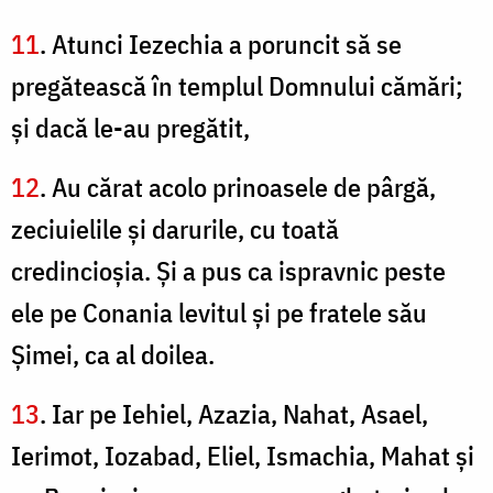
11
. Atunci Iezechia a poruncit să se
pregătească în templul Domnului cămări;
şi dacă le-au pregătit,
12
. Au cărat acolo prinoasele de pârgă,
zeciuielile şi darurile, cu toată
credincioşia. Şi a pus ca ispravnic peste
ele pe Conania levitul şi pe fratele său
Şimei, ca al doilea.
13
. Iar pe Iehiel, Azazia, Nahat, Asael,
Ierimot, Iozabad, Eliel, Ismachia, Mahat şi