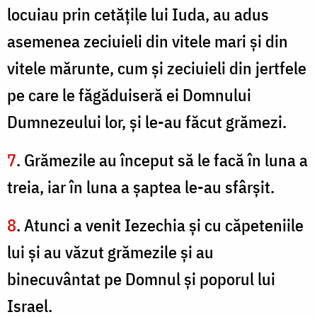
locuiau prin cetăţile lui Iuda, au adus
asemenea zeciuieli din vitele mari şi din
vitele mărunte, cum şi zeciuieli din jertfele
pe care le făgăduiseră ei Domnului
Dumnezeului lor, şi le-au făcut grămezi.
7
. Grămezile au început să le facă în luna a
treia, iar în luna a şaptea le-au sfârşit.
8
. Atunci a venit Iezechia şi cu căpeteniile
lui şi au văzut grămezile şi au
binecuvântat pe Domnul şi poporul lui
Israel.