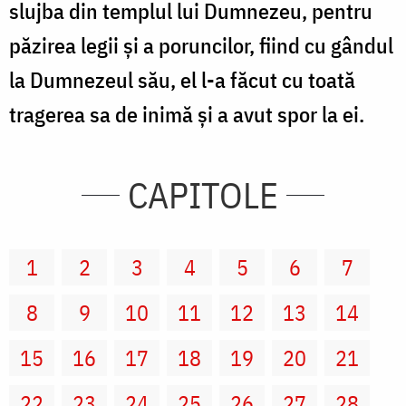
slujba din templul lui Dumnezeu, pentru
păzirea legii şi a poruncilor, fiind cu gândul
la Dumnezeul său, el l-a făcut cu toată
tragerea sa de inimă şi a avut spor la ei.
CAPITOLE
1
2
3
4
5
6
7
8
9
10
11
12
13
14
15
16
17
18
19
20
21
22
23
24
25
26
27
28