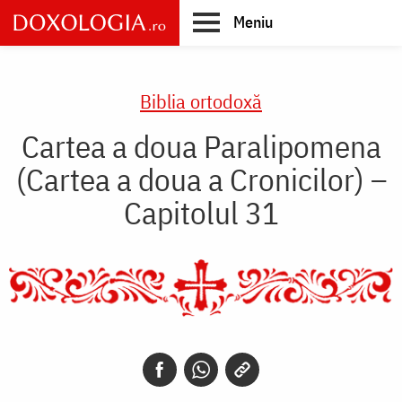
Skip
Meniu
to
main
Main
content
navigation
Biblia ortodoxă
Cartea a doua Paralipomena
(Cartea a doua a Cronicilor) –
Capitolul 31