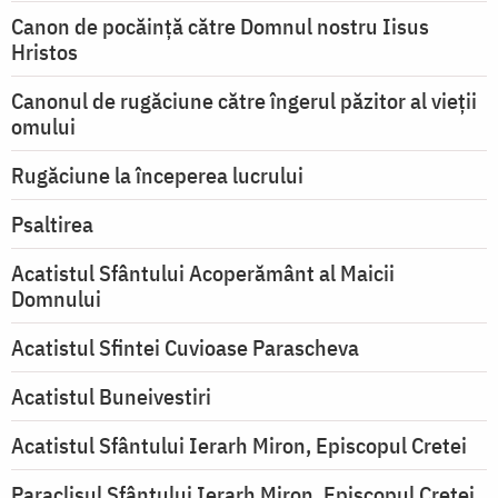
Canon de pocăință către Domnul nostru Iisus
Hristos
Canonul de rugăciune către îngerul păzitor al vieții
omului
Rugăciune la începerea lucrului
Psaltirea
Acatistul Sfântului Acoperământ al Maicii
Domnului
Acatistul Sfintei Cuvioase Parascheva
Acatistul Buneivestiri
Acatistul Sfântului Ierarh Miron, Episcopul Cretei
Paraclisul Sfântului Ierarh Miron, Episcopul Cretei