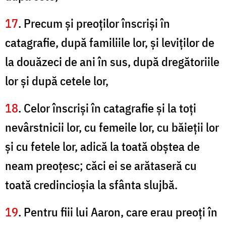
17
. Precum şi preoţilor înscrişi în
catagrafie, după familiile lor, şi leviţilor de
la douăzeci de ani în sus, după dregătoriile
lor şi după cetele lor,
18
. Celor înscrişi în catagrafie şi la toţi
nevârstnicii lor, cu femeile lor, cu băieţii lor
şi cu fetele lor, adică la toată obştea de
neam preoţesc; căci ei se arătaseră cu
toată credincioşia la sfânta slujbă.
19
. Pentru fiii lui Aaron, care erau preoţi în