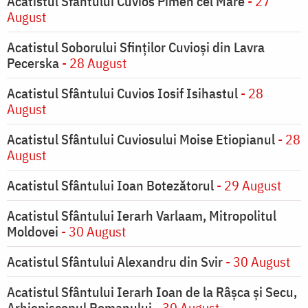
Acatistul Sfântului Cuvios Pimen cel Mare
- 27
August
Acatistul Soborului Sfinților Cuvioși din Lavra
Pecerska
- 28 August
Acatistul Sfântului Cuvios Iosif Isihastul
- 28
August
Acatistul Sfântului Cuviosului Moise Etiopianul
- 28
August
Acatistul Sfântului Ioan Botezătorul
- 29 August
Acatistul Sfântului Ierarh Varlaam, Mitropolitul
Moldovei
- 30 August
Acatistul Sfântului Alexandru din Svir
- 30 August
Acatistul Sfântului Ierarh Ioan de la Râşca şi Secu,
Arhiepiscopul Romanului
- 30 August