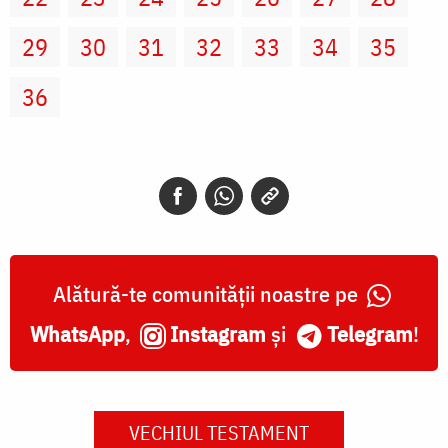
29
30
31
32
33
34
35
36
Alătură-te comunității noastre pe
WhatsApp
,
Instagram
și
Telegram
!
VECHIUL TESTAMENT