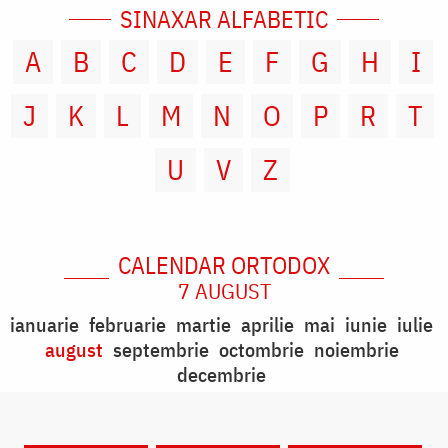
SINAXAR ALFABETIC
A
B
C
D
E
F
G
H
I
J
K
L
M
N
O
P
R
T
U
V
Z
CALENDAR ORTODOX
7 AUGUST
ianuarie
februarie
martie
aprilie
mai
iunie
iulie
august
septembrie
octombrie
noiembrie
decembrie