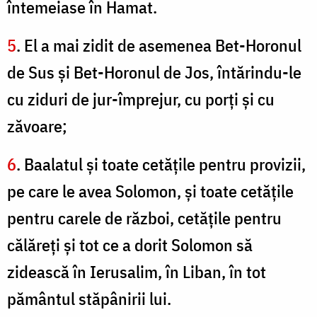
întemeiase în Hamat.
5
. El a mai zidit de asemenea Bet-Horonul
de Sus şi Bet-Horonul de Jos, întărindu-le
cu ziduri de jur-împrejur, cu porţi şi cu
zăvoare;
6
. Baalatul şi toate cetăţile pentru provizii,
pe care le avea Solomon, şi toate cetăţile
pentru carele de război, cetăţile pentru
călăreţi şi tot ce a dorit Solomon să
zidească în Ierusalim, în Liban, în tot
pământul stăpânirii lui.