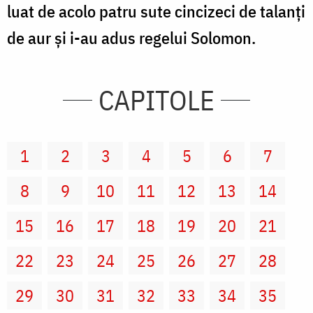
luat de acolo patru sute cincizeci de talanţi
de aur şi i-au adus regelui Solomon.
CAPITOLE
1
2
3
4
5
6
7
8
9
10
11
12
13
14
15
16
17
18
19
20
21
22
23
24
25
26
27
28
29
30
31
32
33
34
35