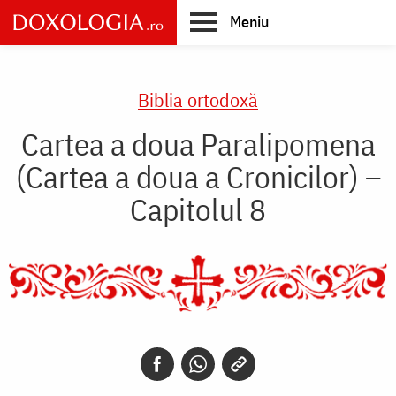
Skip
Meniu
to
main
Main
content
navigation
Biblia ortodoxă
Cartea a doua Paralipomena
(Cartea a doua a Cronicilor) –
Capitolul 8