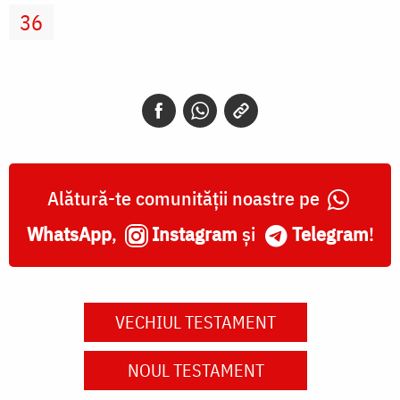
36
Alătură-te comunității noastre pe
WhatsApp
,
Instagram
și
Telegram
!
VECHIUL TESTAMENT
NOUL TESTAMENT