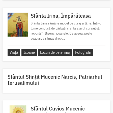
Sfânta Irina, Împărăteasa
Sfânta Irina rămâne model de curaj și tărie. Într-o
lume condusă de bărbați, sfânta a avut curajul să
repună în Biserici icoanele. De aceea, peste
veacuri, a rămas drept...
Viață
Icoane
Locuri de pelerinaj
Fotografii
Sfântul Sfinţit Mucenic Narcis, Patriarhul
Ierusalimului
Sfântul Cuvios Mucenic