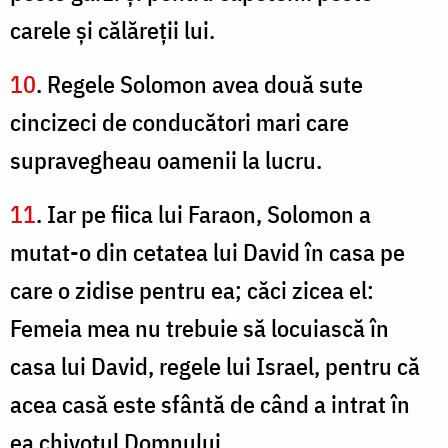
carele şi călăreţii lui.
10
. Regele Solomon avea două sute
cincizeci de conducători mari care
supravegheau oamenii la lucru.
11
. Iar pe fiica lui Faraon, Solomon a
mutat-o din cetatea lui David în casa pe
care o zidise pentru ea; căci zicea el:
Femeia mea nu trebuie să locuiască în
casa lui David, regele lui Israel, pentru că
acea casă este sfântă de când a intrat în
ea chivotul Domnului.