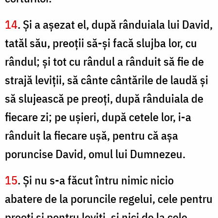
14
. Şi a aşezat el, după rânduiala lui David,
tatăl său, preoţii să-şi facă slujba lor, cu
rândul; şi tot cu rândul a rânduit să fie de
strajă leviţii, să cânte cântările de laudă şi
să slujească pe preoţi, după rânduiala de
fiecare zi; pe uşieri, după cetele lor, i-a
rânduit la fiecare uşă, pentru că aşa
poruncise David, omul lui Dumnezeu.
15
. Şi nu s-a făcut întru nimic nicio
abatere de la poruncile regelui, cele pentru
preoţi şi pentru leviţi, şi nici de la cele