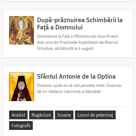
După-prăznuirea Schimbării la
Față a Domnului
Schimbarea la Față a Mântuitorului Iisus Hristos
este unul din Praznicele împărătești ale Bisericii
Ortodoxe, sărbătorită la 6 august.
Sfântul Antonie de la Optina
Doamne, ajută-mi să văd păcatele mele; Doamne,
dă-mi răbdare, mărinimie şi blândeţe!
Acatist
Rugăciuni
Icoane
Locuri de pelerinaj
Fotografii