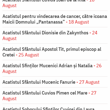
August
Acatistul pentru vindecarea de cancer, către icoana
Maicii Domnului „Pantanassa”
- 18 August
Acatistul Sfântului Dionisie din Zakynthos
- 24
August
Acatistul Sfântului Apostol Tit, primul episcop al
Cretei
- 25 August
Acatistul Sfinților Mucenici Adrian și Natalia
- 26
August
Acatistul Sfântului Mucenic Fanurie
- 27 August
Acatistul Sfântului Cuvios Pimen cel Mare
- 27
August
Acatistul Soborului Sfinților Cuvioși din Lavra