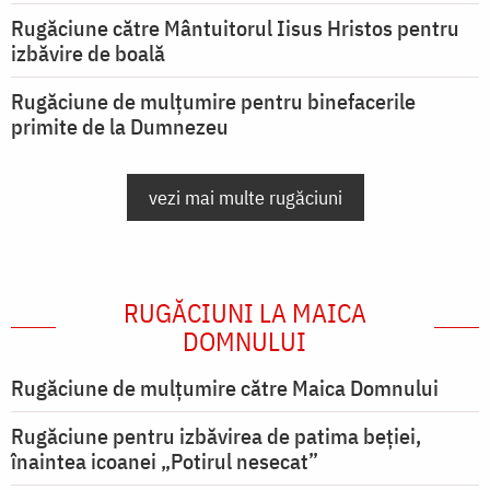
Rugăciune către Mântuitorul Iisus Hristos pentru
izbăvire de boală
Rugăciune de mulțumire pentru binefacerile
primite de la Dumnezeu
vezi mai multe rugăciuni
RUGĂCIUNI LA MAICA
DOMNULUI
Rugăciune de mulţumire către Maica Domnului
Rugăciune pentru izbăvirea de patima beției,
înaintea icoanei „Potirul nesecat”