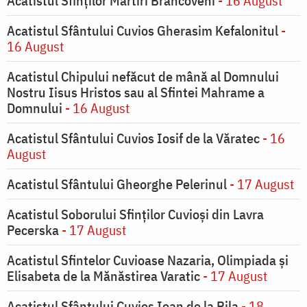
Acatistul Sfinților Martiri Brâncoveni
- 16 August
Acatistul Sfântului Cuvios Gherasim Kefalonitul
-
16 August
Acatistul Chipului nefăcut de mână al Domnului
Nostru Iisus Hristos sau al Sfintei Mahrame a
Domnului
- 16 August
Acatistul Sfântului Cuvios Iosif de la Văratec
- 16
August
Acatistul Sfântului Gheorghe Pelerinul
- 17 August
Acatistul Soborului Sfinților Cuvioși din Lavra
Pecerska
- 17 August
Acatistul Sfintelor Cuvioase Nazaria, Olimpiada și
Elisabeta de la Mănăstirea Varatic
- 17 August
Acatistul Sfântului Cuvios Ioan de la Rila
- 18