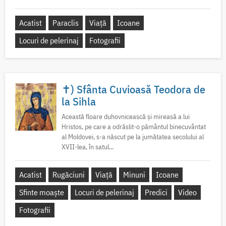
Acatist
Paraclis
Viață
Icoane
Locuri de pelerinaj
Fotografii
✝) Sfânta Cuvioasă Teodora de
la Sihla
Această floare duhovnicească și mireasă a lui
Hristos, pe care a odrăslit-o pământul binecuvântat
al Moldovei, s-a născut pe la jumătatea secolului al
XVII-lea, în satul...
Acatist
Rugăciuni
Viață
Minuni
Icoane
Sfinte moaște
Locuri de pelerinaj
Predici
Video
Fotografii