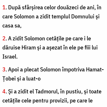
1
. După sfârşirea celor douăzeci de ani, în
care Solomon a zidit templul Domnului şi
casa sa,
2
. A zidit Solomon cetăţile pe care i le
dăruise Hiram şi a aşezat în ele pe fiii lui
Israel.
3
. Apoi a plecat Solomon împotriva Hamat-
Ţobei şi a luat-o
4
. Şi a zidit el Tadmorul, în pustiu, şi toate
cetăţile cele pentru provizii, pe care le