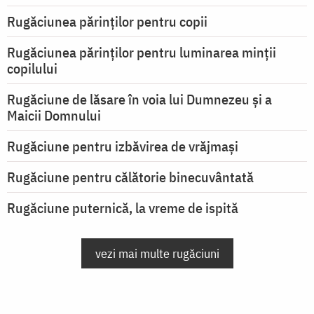
Rugăciunea părinților pentru copii
Rugăciunea părinților pentru luminarea minţii
copilului
Rugăciune de lăsare în voia lui Dumnezeu şi a
Maicii Domnului
Rugăciune pentru izbăvirea de vrăjmași
Rugăciune pentru călătorie binecuvântată
Rugăciune puternică, la vreme de ispită
vezi mai multe rugăciuni