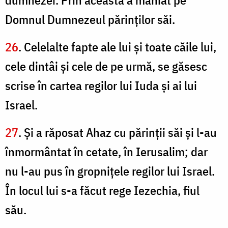
dumnezei. Prin aceasta a mâniat pe
Domnul Dumnezeul părinţilor săi.
26
. Celelalte fapte ale lui şi toate căile lui,
cele dintâi şi cele de pe urmă, se găsesc
scrise în cartea regilor lui Iuda şi ai lui
Israel.
27
. Şi a răposat Ahaz cu părinţii săi şi l-au
înmormântat în cetate, în Ierusalim; dar
nu l-au pus în gropniţele regilor lui Israel.
În locul lui s-a făcut rege Iezechia, fiul
său.