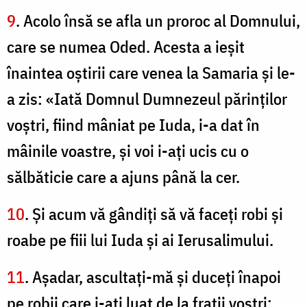
9
. Acolo însă se afla un proroc al Domnului,
care se numea Oded. Acesta a ieşit
înaintea oştirii care venea la Samaria şi le-
a zis: «Iată Domnul Dumnezeul părinţilor
voştri, fiind mâniat pe Iuda, i-a dat în
mâinile voastre, şi voi i-aţi ucis cu o
sălbăticie care a ajuns până la cer.
10
. Şi acum vă gândiţi să vă faceţi robi şi
roabe pe fiii lui Iuda şi ai Ierusalimului.
11
. Aşadar, ascultaţi-mă şi duceţi înapoi
pe robii care i-aţi luat de la fraţii voştri;