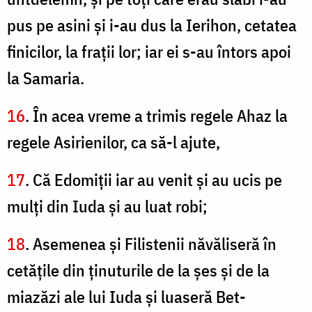
pus pe asini şi i-au dus la Ierihon, cetatea
finicilor, la fraţii lor; iar ei s-au întors apoi
la Samaria.
16
. În acea vreme a trimis regele Ahaz la
regele Asirienilor, ca să-l ajute,
17
. Că Edomiţii iar au venit şi au ucis pe
mulţi din Iuda şi au luat robi;
18
. Asemenea şi Filistenii năvăliseră în
cetăţile din ţinuturile de la şes şi de la
miazăzi ale lui Iuda şi luaseră Bet-