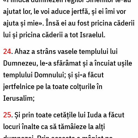
ajutat lor, le voi aduce jertfă, şi ei îmi vor
ajuta şi mie». Însă ei au fost pricina căderii
lui şi pricina căderii a tot Israelul.
24
. Ahaz a strâns vasele templului lui
Dumnezeu, le-a sfărâmat şi a încuiat uşile
templului Domnului; şi şi-a făcut
jertfelnice pe la toate colţurile în
Ierusalim;
25
. Şi prin toate cetăţile lui Iuda a făcut
locuri înalte ca să tămâieze la alţi