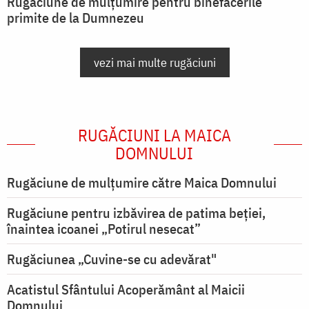
Rugăciune de mulțumire pentru binefacerile
primite de la Dumnezeu
vezi mai multe rugăciuni
RUGĂCIUNI LA MAICA
DOMNULUI
Rugăciune de mulţumire către Maica Domnului
Rugăciune pentru izbăvirea de patima beției,
înaintea icoanei „Potirul nesecat”
Rugăciunea „Cuvine-se cu adevărat"
Acatistul Sfântului Acoperământ al Maicii
Domnului