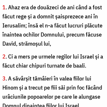
1
. Ahaz era de douăzeci de ani când a fost
făcut rege şi a domnit şaisprezece ani în
Ierusalim; însă el n-a făcut lucruri plăcute
înaintea ochilor Domnului, precum făcuse
David, strămoşul lui,
2
. Ci a mers pe urmele regilor lui Israel şi a
făcut chiar chipuri turnate de baali.
3
. A săvârşit tămâieri în valea fiilor lui
Hinom şi a trecut pe fiii săi prin foc făcând
urâciunile popoarelor pe care le alungase
Domnul dinaintea fiilor lui Israel.