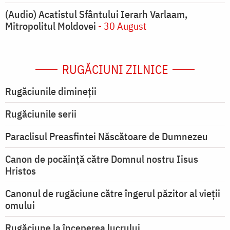
(Audio) Acatistul Sfântului Ierarh Varlaam,
Mitropolitul Moldovei
- 30 August
RUGĂCIUNI ZILNICE
Rugăciunile dimineții
Rugăciunile serii
Paraclisul Preasfintei Născătoare de Dumnezeu
Canon de pocăință către Domnul nostru Iisus
Hristos
Canonul de rugăciune către îngerul păzitor al vieții
omului
Rugăciune la începerea lucrului