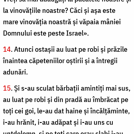
la vinovăţiile noastre? Căci şi aşa este
mare vinovăţia noastră şi văpaia mâniei
Domnului este peste Israel».
14
. Atunci ostaşii au luat pe robi şi prăzile
înaintea căpeteniilor oştirii şi a întregii
adunări.
15
. Şi s-au sculat bărbaţii amintiţi mai sus,
au luat pe robi şi din pradă au îmbrăcat pe
toţi cei goi, le-au dat haine şi încălţăminte,
i-au hrănit, i-au adăpat şi i-au uns cu
untdelemn, şi pe toţi care erau slabi i-au