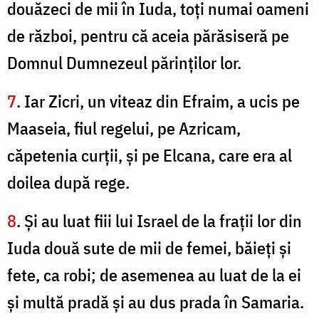
douăzeci de mii în Iuda, toţi numai oameni
de război, pentru că aceia părăsiseră pe
Domnul Dumnezeul părinţilor lor.
7
. Iar Zicri, un viteaz din Efraim, a ucis pe
Maaseia, fiul regelui, pe Azricam,
căpetenia curţii, şi pe Elcana, care era al
doilea după rege.
8
. Şi au luat fiii lui Israel de la fraţii lor din
Iuda două sute de mii de femei, băieţi şi
fete, ca robi; de asemenea au luat de la ei
şi multă pradă şi au dus prada în Samaria.