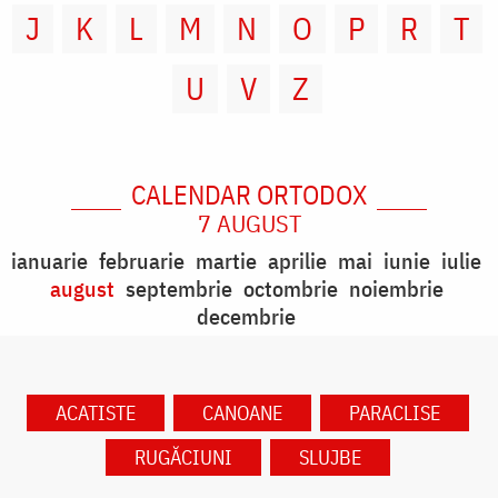
J
K
L
M
N
O
P
R
T
U
V
Z
CALENDAR ORTODOX
7 AUGUST
ianuarie
februarie
martie
aprilie
mai
iunie
iulie
august
septembrie
octombrie
noiembrie
decembrie
ACATISTE
CANOANE
PARACLISE
RUGĂCIUNI
SLUJBE