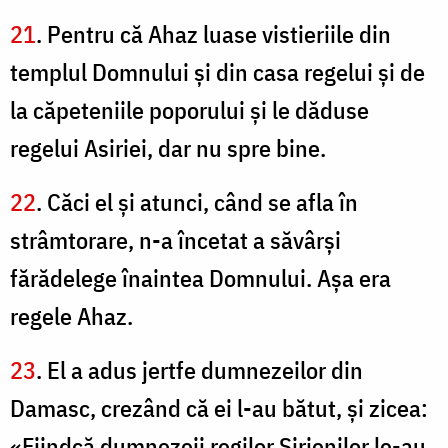
21
. Pentru că Ahaz luase vistieriile din
templul Domnului şi din casa regelui şi de
la căpeteniile poporului şi le dăduse
regelui Asiriei, dar nu spre bine.
22
. Căci el şi atunci, când se afla în
strâmtorare, n-a încetat a săvârşi
fărădelege înaintea Domnului. Aşa era
regele Ahaz.
23
. El a adus jertfe dumnezeilor din
Damasc, crezând că ei l-au bătut, şi zicea:
«Fiindcă dumnezeii regilor Sirienilor le-au