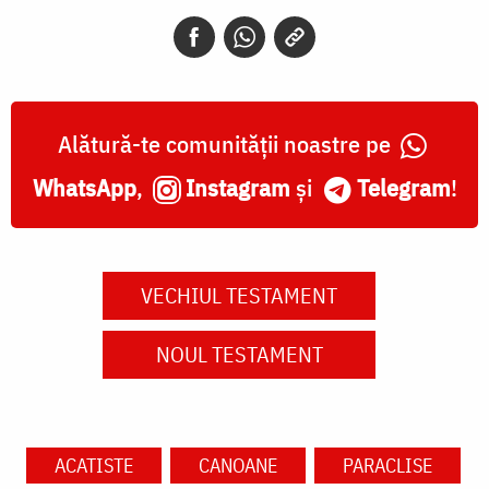
Alătură-te comunității noastre pe
WhatsApp
,
Instagram
și
Telegram
!
VECHIUL TESTAMENT
NOUL TESTAMENT
ACATISTE
CANOANE
PARACLISE