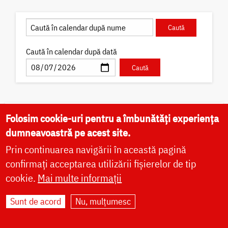
Caută în calendar după dată
Folosim cookie-uri pentru a îmbunătăți experiența
✝) Sfântul Cuvios Pafnutie –
Pârvu Zugravul
dumneavoastră pe acest site.
Sfântul Cuvios Pafnutie, vestit iconar cunoscut cu
Prin continuarea navigării în această pagină
numele de Pârvu „Mutul”, s-a născut în Câmpulung
confirmați acceptarea utilizării fișierelor de tip
Muscel, la 12 octombrie 1657, ca fiu al preotului
cookie.
Mai multe informații
Ioan Pârvescu...
Sunt de acord
Nu, mulțumesc
Acatist
Paraclis
Viață
Icoane
Locuri de pelerinaj
Fotografii