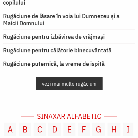
copilului
Rugăciune de lăsare în voia lui Dumnezeu şi a
Maicii Domnului
Rugăciune pentru izbăvirea de vrăjmași
Rugăciune pentru călătorie binecuvântată
Rugăciune puternică, la vreme de ispită
vezi mai multe rugăciuni
SINAXAR ALFABETIC
A
B
C
D
E
F
G
H
I