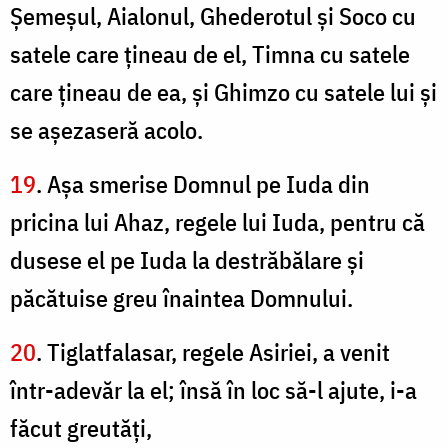
Şemeşul, Aialonul, Ghederotul şi Soco cu
satele care ţineau de el, Timna cu satele
care ţineau de ea, şi Ghimzo cu satele lui şi
se aşezaseră acolo.
19
. Aşa smerise Domnul pe Iuda din
pricina lui Ahaz, regele lui Iuda, pentru că
dusese el pe Iuda la destrăbălare şi
păcătuise greu înaintea Domnului.
20
. Tiglatfalasar, regele Asiriei, a venit
într-adevăr la el; însă în loc să-l ajute, i-a
făcut greutăţi,