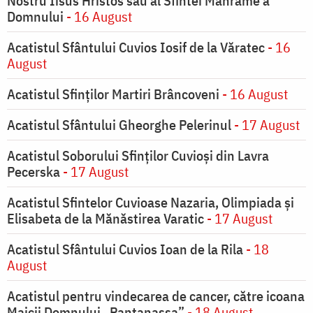
Nostru Iisus Hristos sau al Sfintei Mahrame a
Domnului
- 16 August
Acatistul Sfântului Cuvios Iosif de la Văratec
- 16
August
Acatistul Sfinților Martiri Brâncoveni
- 16 August
Acatistul Sfântului Gheorghe Pelerinul
- 17 August
Acatistul Soborului Sfinților Cuvioși din Lavra
Pecerska
- 17 August
Acatistul Sfintelor Cuvioase Nazaria, Olimpiada și
Elisabeta de la Mănăstirea Varatic
- 17 August
Acatistul Sfântului Cuvios Ioan de la Rila
- 18
August
Acatistul pentru vindecarea de cancer, către icoana
Maicii Domnului „Pantanassa”
- 18 August