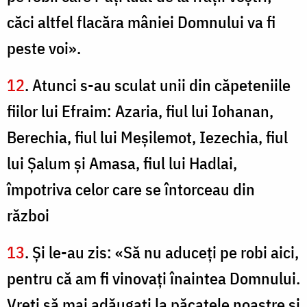
căci altfel flacăra mâniei Domnului va fi
peste voi».
12
. Atunci s-au sculat unii din căpeteniile
fiilor lui Efraim: Azaria, fiul lui Iohanan,
Berechia, fiul lui Meşilemot, Iezechia, fiul
lui Şalum şi Amasa, fiul lui Hadlai,
împotriva celor care se întorceau din
război
13
. Şi le-au zis: «Să nu aduceţi pe robi aici,
pentru că am fi vinovaţi înaintea Domnului.
Vreţi să mai adăugaţi la păcatele noastre şi