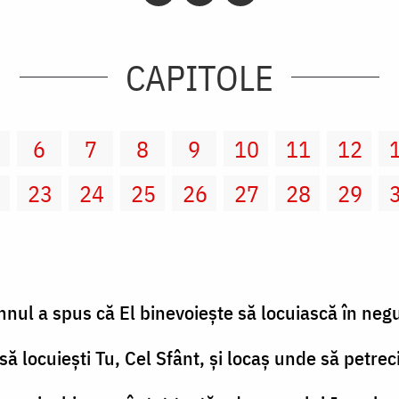
CAPITOLE
6
7
8
9
10
11
12
2
23
24
25
26
27
28
29
nul a spus că El binevoieşte să locuiască în neg
să locuieşti Tu, Cel Sfânt, şi locaş unde să petreci