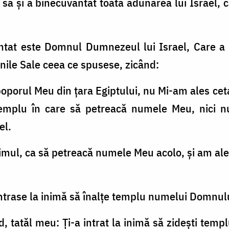
a sa şi a binecuvântat toată adunarea lui Israel, c
ântat este Domnul Dumnezeul lui Israel, Care a 
inile Sale ceea ce spusese, zicând:
oporul Meu din ţara Egiptului, nu Mi-am ales cetat
 templu în care să petreacă numele Meu, nici 
el.
imul, ca să petreacă numele Meu acolo, şi am ale
îi intrase la inimă să înalţe templu numelui Domnu
d, tatăl meu: Ți-a intrat la inimă să zideşti temp