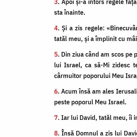
3
. Apoi şi-a întors regele faţ
sta înainte.
4
. Şi a zis regele: «Binecuv
tatăl meu, şi a împlinit cu mâ
5
. Din ziua când am scos pe p
lui Israel, ca să-Mi zidesc
cârmuitor poporului Meu Isra
6
. Acum însă am ales Ierusal
peste poporul Meu Israel.
7
. Iar lui David, tatăl meu, 
8
. Însă Domnul a zis lui Davi