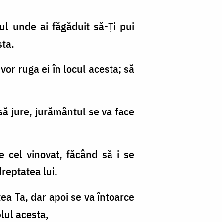
cul unde ai făgăduit să-Ți pui
sta.
 vor ruga ei în locul acesta; să
să jure, jurământul se va face
pe cel vinovat, făcând să i se
dreptatea lui.
ea Ta, dar apoi se va întoarce
plul acesta,