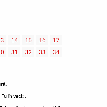
13
14
15
16
17
30
31
32
33
34
ură,
 Tu în veci».