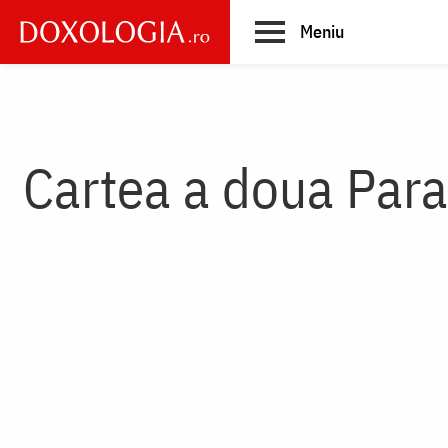
Skip
Meniu
to
main
Main
content
navigation
Cartea a doua Para