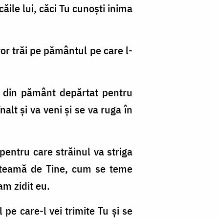
 căile lui, căci Tu cunoşti inima
vor trăi pe pământul pe care l-
de din pământ depărtat pentru
lt şi va veni şi se va ruga în
l pentru care străinul va striga
e teamă de Tine, cum se teme
am zidit eu.
pe care-l vei trimite Tu şi se