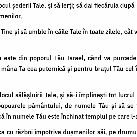
locul şederii Tale, şi să ierţi; să dai fiecăruia după
amenilor,
ine şi să umble în căile Tale în toate zilele, cât 
 nu este din poporul Tău Israel, când va purce
âna Ta cea puternică şi pentru braţul Tău cel îna
 locul sălăşluirii Tale, şi să-i împlineşti tot lucru
e popoarele pământului, de numele Tău şi să s
 că în numele Tău este închinat templul pe care l-
a cu război împotriva duşmanilor săi, pe drumul 