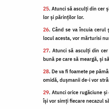
25
. Atunci să asculţi din cer 
lor şi părinţilor lor.
26
. Când se va încuia cerul ş
locul acesta, vor mărturisi nu
27
. Atunci să asculţi din cer
bună pe care să meargă, şi să
28
. De va fi foamete pe pămân
omidă, duşmanii de-i vor strâmt
29
. Atunci orice rugăciune şi
îşi vor simţi fiecare necazul s