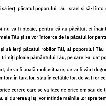
şi să ierţi păcatul poporului Tău Israel şi să-l înto
i nu va fi ploaie, pentru că au păcătuit ei înain
mele Tău şi se vor întoarce de la păcatul lor pentr
 şi să ierţi păcatul robilor Tăi, al poporului Tă
 trimiţi ploaie pământului Tău, pe care l-ai dat 
t, de va fi boală molipsitoare, de va fi vânt dogo
ora în ţara lor, stau în cetăţile lor, de va fi oric
 orice cerere care se va face de orice om sau de 
ău şi durerea şi îşi vor întinde mâinile lor spre te