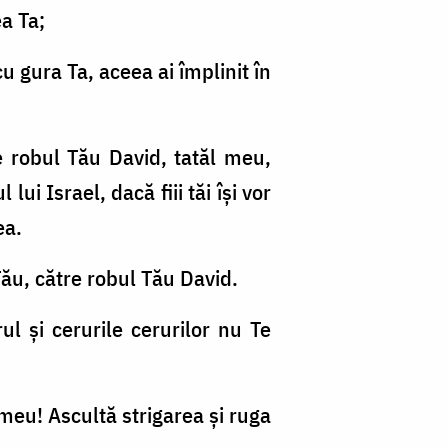
ea Ta;
cu gura Ta, aceea ai împlinit în
e robul Tău David, tatăl meu,
lui Israel, dacă fiii tăi îşi vor
ea.
ău, către robul Tău David.
 şi cerurile cerurilor nu Te
meu! Ascultă strigarea şi ruga