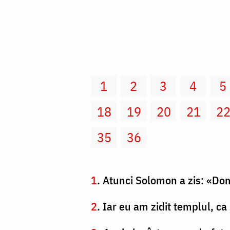
1
2
3
4
5
18
19
20
21
2
35
36
1
. Atunci Solomon a zis: «Dom
2
. Iar eu am zidit templul, ca 