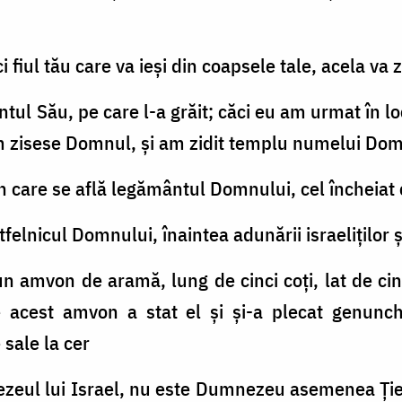
 ci fiul tău care va ieşi din coapsele tale, acela v
ntul Său, pe care l-a grăit; căci eu am urmat în lo
um zisese Domnul, şi am zidit templu numelui Dom
n care se află legământul Domnului, cel încheiat cu
felnicul Domnului, înaintea adunării israeliţilor ş
 amvon de aramă, lung de cinci coţi, lat de cinci c
e acest amvon a stat el şi şi-a plecat genunchi
e sale la cer
zeul lui Israel, nu este Dumnezeu asemenea Ție, 