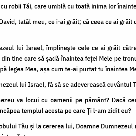
cu robii Tăi, care umblă cu toată inima lor înaint
David, tatăl meu, ce i-ai grăit; că ceea ce ai grăit 
ul lui Israel, împlineşte cele ce ai grăit cătr
din tine care să şadă înaintea feţei Mele pe tronul 
pă legea Mea, aşa cum te-ai purtat tu înaintea M
eul lui Israel, fă să se adeverească cuvântul T
ezeu va locui cu oamenii pe pământ? Dacă cerul
încăpea templul acesta pe care Ţi l-am zidit eu?
robului Tău şi la cererea lui, Doamne Dumnezeul 