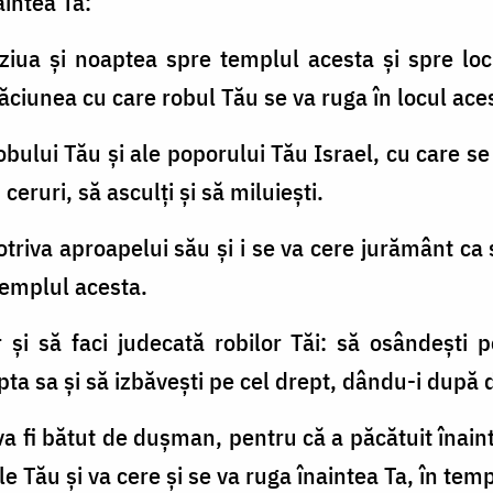
aintea Ta:
i ziua şi noaptea spre templul acesta şi spre lo
ăciunea cu care robul Tău se va ruga în locul ace
robului Tău şi ale poporului Tău Israel, cu care se
 ceruri, să asculţi şi să miluieşti.
triva aproapelui său şi i se va cere jurământ ca 
 templul acesta.
r şi să faci judecată robilor Tăi: să osândeşti 
pta sa şi să izbăveşti pe cel drept, dându-i după 
a fi bătut de duşman, pentru că a păcătuit înaint
e Tău şi va cere şi se va ruga înaintea Ta, în tem