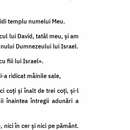
a zidi templu numelui Meu.
cul lui David, tatăl meu, şi am
nului Dumnezeului lui Israel.
 fiii lui Israel».
i-a ridicat mâinile sale,
oţi şi înalt de trei coţi, şi-l
i înaintea întregii adunări a
nici în cer şi nici pe pământ.