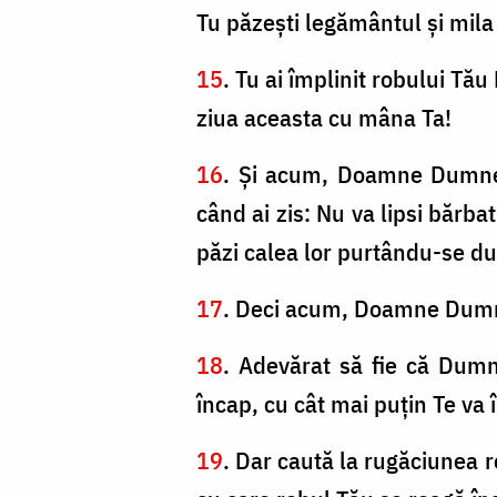
Tu păzeşti legământul şi mila 
15
. Tu ai împlinit robului Tău 
ziua aceasta cu mâna Ta!
16
. Şi acum, Doamne Dumneze
când ai zis: Nu va lipsi bărbat 
păzi calea lor purtându-se du
17
. Deci acum, Doamne Dumnez
18
. Adevărat să fie că Dumn
încap, cu cât mai puţin Te va 
19
. Dar caută la rugăciunea 