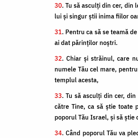
30
. Tu să asculţi din cer, din 
lui şi singur ştii inima fiilor o
31
. Pentru ca să se teamă de T
ai dat părinţilor noştri.
32
. Chiar şi străinul, care
numele Tău cel mare, pentru m
templul acesta,
33
. Tu să asculţi din cer, din
către Tine, ca să ştie toat
poporul Tău Israel, şi să ştie
34
. Când poporul Tău va plec