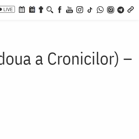
LIVE
08
oua a Cronicilor) –