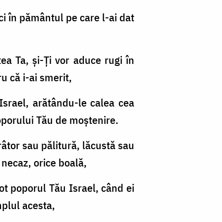
rci în pământul pe care l-ai dat
tea Ta, şi-Ți vor aduce rugi în
u că i-ai smerit,
u Israel, arătându-le calea cea
poporului Tău de moştenire.
râtor sau pălitură, lăcustă sau
e necaz, orice boală,
tot poporul Tău Israel, când ei
mplul acesta,