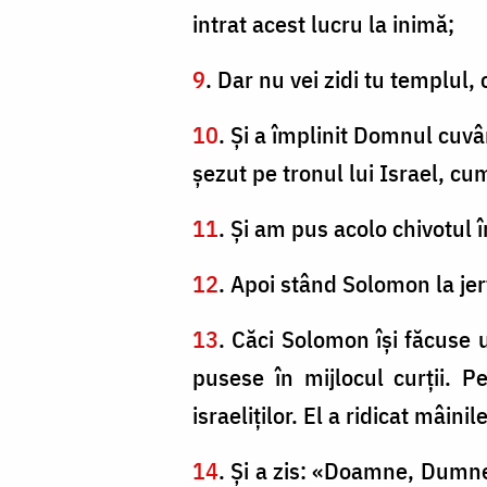
intrat acest lucru la inimă;
9
. Dar nu vei zidi tu templul,
10
. Şi a împlinit Domnul cuvâ
şezut pe tronul lui Israel, c
11
. Şi am pus acolo chivotul î
12
. Apoi stând Solomon la jert
13
. Căci Solomon îşi făcuse un
pusese în mijlocul curţii. P
israeliţilor. El a ridicat mâinil
14
. Şi a zis: «Doamne, Dumne