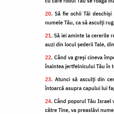
cu care robul Tău se roagă în
20
. Să fie ochii Tăi deschiş
numele Tău, ca să asculţi rug
21
. Să iei aminte la cererile 
auzi din locul şederii Tale, din
22
. Când va greşi cineva împo
înaintea jertfelnicului Tău în
23
. Atunci să asculţi din ce
întoarcă asupra capului lui fa
24
. Când poporul Tău Israel v
către Tine, va preaslăvi numel