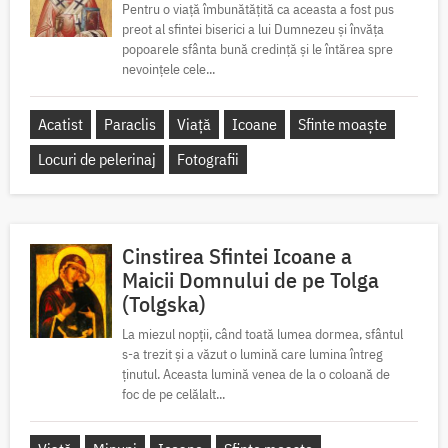
Pentru o viață îmbunătățită ca aceasta a fost pus
preot al sfintei biserici a lui Dumnezeu și învăța
popoarele sfânta bună credință și le întărea spre
nevoințele cele...
Acatist
Paraclis
Viață
Icoane
Sfinte moaște
Locuri de pelerinaj
Fotografii
Cinstirea Sfintei Icoane a
Maicii Domnului de pe Tolga
(Tolgska)
La miezul nopții, când toată lumea dormea, sfântul
s-a trezit și a văzut o lumină care lumina întreg
ținutul. Aceasta lumină venea de la o coloană de
foc de pe celălalt...