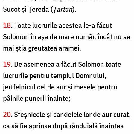
Sucot şi Ţereda (
Ţartan
).
18
. Toate lucrurile acestea le-a făcut
Solomon în aşa de mare număr, încât nu se
mai ştia greutatea aramei.
19
. De asemenea a făcut Solomon toate
lucrurile pentru templul Domnului,
jertfelnicul cel de aur şi mesele pentru
pâinile punerii înainte;
20
. Sfeşnicele şi candelele lor de aur curat,
ca să fie aprinse după rânduială înaintea