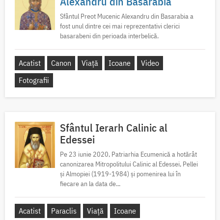
Alexandru din Basarabia
Sfântul Preot Mucenic Alexandru din Basarabia a
fost unul dintre cei mai reprezentativi clerici
basarabeni din perioada interbelică.
Acatist
Canon
Viață
Icoane
Video
Fotografii
Sfântul Ierarh Calinic al
Edessei
Pe 23 iunie 2020, Patriarhia Ecumenică a hotărât
canonizarea Mitropolitului Calinic al Edessei, Pellei
și Almopiei (1919-1984) și pomenirea lui în
fiecare an la data de...
Acatist
Paraclis
Viață
Icoane