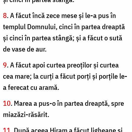
8
. A făcut încă zece mese şi le-a pus în
templul Domnului, cinci în partea dreaptă
şi cinci în partea stângă; şi a făcut o sută
de vase de aur.
9
. A făcut apoi curtea preoţilor şi curtea
cea mare; la curţi a făcut porţi şi porţile le-
a ferecat cu aramă.
10
. Marea a pus-o în partea dreaptă, spre
miazăzi-răsărit.
11
. După aceea Hiram a făcut ligheane şi