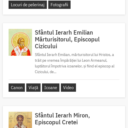
Locuri de pelerinaj
Fotografii
Sfântul Ierarh Emilian
Mărturisitorul, Episcopul
Cizicului
Sfântul Ierarh Emilian, mărturisitorul lui Hristos, a
trăit pe vremea împărăției lui Leon Armeanul,
luptătorul împotriva icoanelor, și fiind el episcop al
Cizicului, de...
Canon
Viață
Icoane
Video
Sfântul Ierarh Miron,
Episcopul Cretei