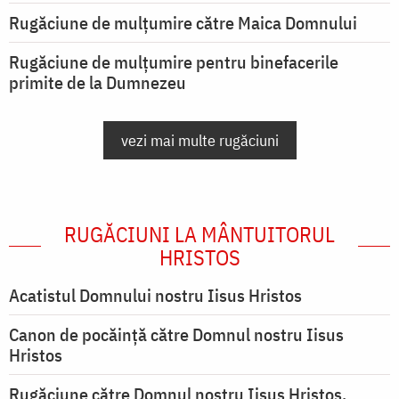
Rugăciune de mulţumire către Maica Domnului
Rugăciune de mulțumire pentru binefacerile
primite de la Dumnezeu
vezi mai multe rugăciuni
RUGĂCIUNI LA MÂNTUITORUL
HRISTOS
Acatistul Domnului nostru Iisus Hristos
Canon de pocăință către Domnul nostru Iisus
Hristos
Rugăciune către Domnul nostru Iisus Hristos,