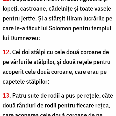
lopeţi, castroane, cădelniţe şi toate vasele
pentru jertfe. Şi a sfârşit Hiram lucrările pe
care le-a făcut lui Solomon pentru templul
lui Dumnezeu:
12
. Cei doi stâlpi cu cele două coroane de
pe vârfurile stâlpilor, şi două reţele pentru
acoperit cele două coroane, care erau pe
capetele stâlpilor;
13
. Patru sute de rodii a pus pe reţele, câte
două rânduri de rodii pentru fiecare reţea,
care acoperea cele două coroane de pe