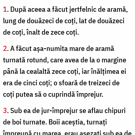
1
. După aceea a făcut jertfelnic de aramă,
lung de douăzeci de coți, lat de douăzeci
de coţi, înalt de zece coţi.
2
. A făcut aşa-numita mare de aramă
turnată rotund, care avea de la o margine
până la cealaltă zece coţi, iar înălţimea ei
era de cinci coţi; o sfoară de treizeci de
coţi putea să o cuprindă împrejur.
3
. Sub ea de jur-împrejur se aflau chipuri
de boi turnate. Boii aceştia, turnaţi
împreună cu marea, erau aşezaţi sub ea de