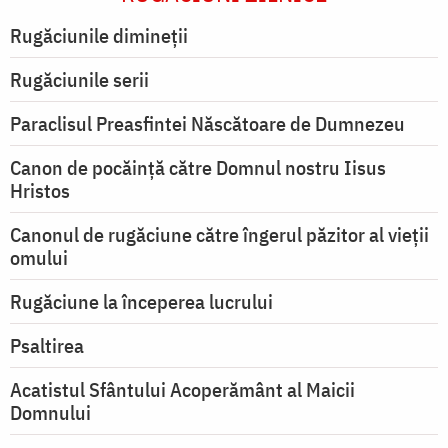
Rugăciunile dimineții
Rugăciunile serii
Paraclisul Preasfintei Născătoare de Dumnezeu
Canon de pocăință către Domnul nostru Iisus
Hristos
Canonul de rugăciune către îngerul păzitor al vieții
omului
Rugăciune la începerea lucrului
Psaltirea
Acatistul Sfântului Acoperământ al Maicii
Domnului