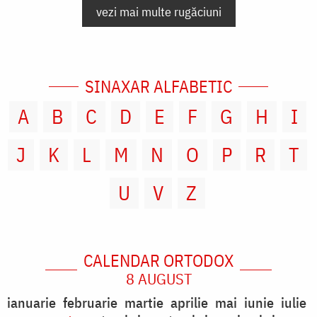
vezi mai multe rugăciuni
SINAXAR ALFABETIC
A
B
C
D
E
F
G
H
I
J
K
L
M
N
O
P
R
T
U
V
Z
CALENDAR ORTODOX
8 AUGUST
ianuarie
februarie
martie
aprilie
mai
iunie
iulie