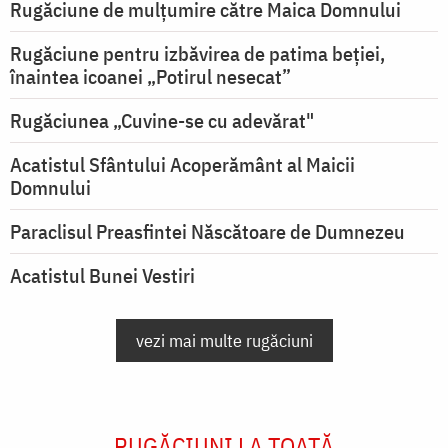
Rugăciune de mulţumire către Maica Domnului
Rugăciune pentru izbăvirea de patima beției,
înaintea icoanei „Potirul nesecat”
Rugăciunea „Cuvine-se cu adevărat"
Acatistul Sfântului Acoperământ al Maicii
Domnului
Paraclisul Preasfintei Născătoare de Dumnezeu
Acatistul Bunei Vestiri
vezi mai multe rugăciuni
RUGĂCIUNI LA TOATĂ