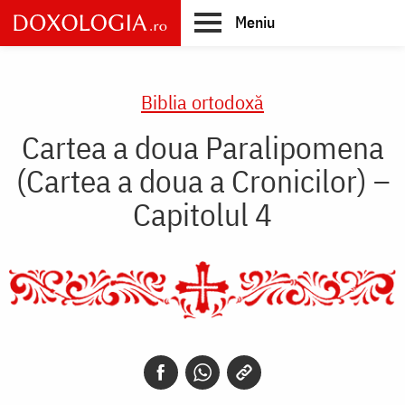
Skip
Meniu
to
main
Main
content
navigation
Biblia ortodoxă
Cartea a doua Paralipomena
(Cartea a doua a Cronicilor) –
Capitolul 4