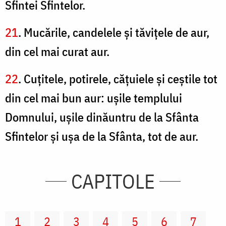
Sfintei Sfintelor.
21
. Mucările, candelele şi tăviţele de aur,
din cel mai curat aur.
22
. Cuţitele, potirele, căţuiele şi ceştile tot
din cel mai bun aur: uşile templului
Domnului, uşile dinăuntru de la Sfânta
Sfintelor şi uşa de la Sfânta, tot de aur.
CAPITOLE
1
2
3
4
5
6
7