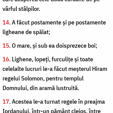
vârful stâlpilor.
14
. A făcut postamente şi pe postamente
ligheane de spălat;
15
. O mare, şi sub ea doisprezece boi;
16
. Lighene, lopeţi, furculiţe şi toate
celelalte lucruri le-a făcut meşterul Hiram
regelui Solomon, pentru templul
Domnului, din aramă lustruită.
17
. Acestea le-a turnat regele în preajma
Iordanului, într-un pământ cleios, între