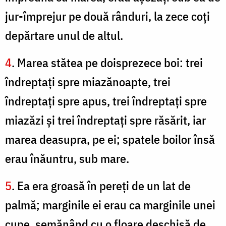
jur-împrejur pe două rânduri, la zece coţi
depărtare unul de altul.
4
. Marea stătea pe doisprezece boi: trei
îndreptaţi spre miazănoapte, trei
îndreptaţi spre apus, trei îndreptaţi spre
miazăzi şi trei îndreptaţi spre răsărit, iar
marea deasupra, pe ei; spatele boilor însă
erau înăuntru, sub mare.
5
. Ea era groasă în pereţi de un lat de
palmă; marginile ei erau ca marginile unei
cupe, semănând cu o floare deschisă de