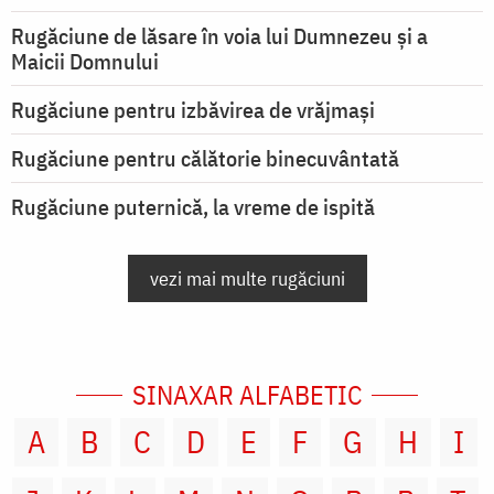
Rugăciune de lăsare în voia lui Dumnezeu şi a
Maicii Domnului
Rugăciune pentru izbăvirea de vrăjmași
Rugăciune pentru călătorie binecuvântată
Rugăciune puternică, la vreme de ispită
vezi mai multe rugăciuni
SINAXAR ALFABETIC
A
B
C
D
E
F
G
H
I