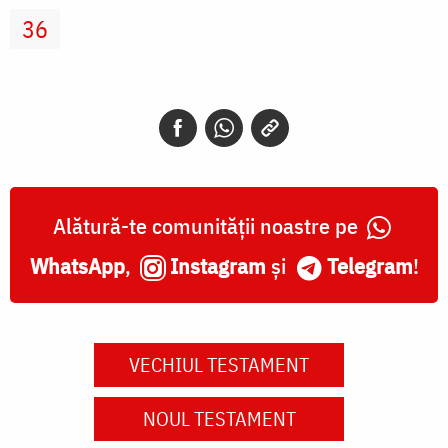
36
Alătură-te comunității noastre pe
WhatsApp
,
Instagram
și
Telegram
!
VECHIUL TESTAMENT
NOUL TESTAMENT