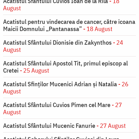
Acatistul Sfântului Cuvios Ioan de la Rila
- 18
August
Acatistul pentru vindecarea de cancer, către icoana
Maicii Domnului „Pantanassa”
- 18 August
Acatistul Sfântului Dionisie din Zakynthos
- 24
August
Acatistul Sfântului Apostol Tit, primul episcop al
Cretei
- 25 August
Acatistul Sfinților Mucenici Adrian și Natalia
- 26
August
Acatistul Sfântului Cuvios Pimen cel Mare
- 27
August
Acatistul Sfântului Mucenic Fanurie
- 27 August