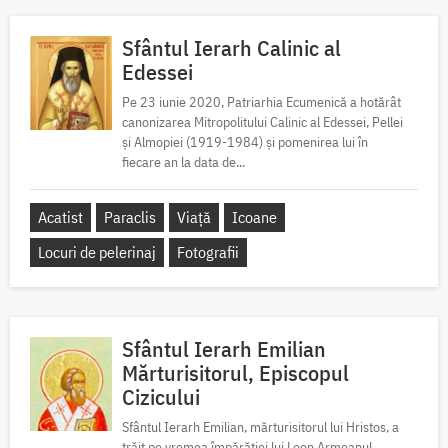
Sfântul Ierarh Calinic al
Edessei
Pe 23 iunie 2020, Patriarhia Ecumenică a hotărât
canonizarea Mitropolitului Calinic al Edessei, Pellei
și Almopiei (1919-1984) și pomenirea lui în
fiecare an la data de...
Acatist
Paraclis
Viață
Icoane
Locuri de pelerinaj
Fotografii
Sfântul Ierarh Emilian
Mărturisitorul, Episcopul
Cizicului
Sfântul Ierarh Emilian, mărturisitorul lui Hristos, a
trăit pe vremea împărăției lui Leon Armeanul,