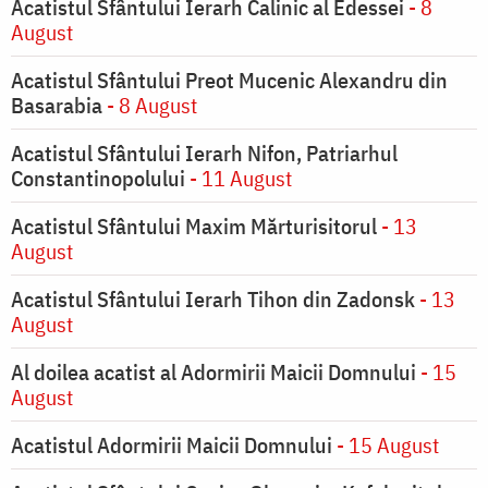
Acatistul Sfântului Ierarh Calinic al Edessei
- 8
August
Acatistul Sfântului Preot Mucenic Alexandru din
Basarabia
- 8 August
Acatistul Sfântului Ierarh Nifon, Patriarhul
Constantinopolului
- 11 August
Acatistul Sfântului Maxim Mărturisitorul
- 13
August
Acatistul Sfântului Ierarh Tihon din Zadonsk
- 13
August
Al doilea acatist al Adormirii Maicii Domnului
- 15
August
Acatistul Adormirii Maicii Domnului
- 15 August