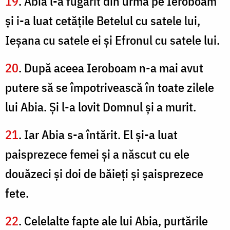
19
. Abia l-a fugărit din urmă pe Ieroboam
şi i-a luat cetăţile Betelul cu satele lui,
Ieşana cu satele ei şi Efronul cu satele lui.
20
. După aceea Ieroboam n-a mai avut
putere să se împotrivească în toate zilele
lui Abia. Şi l-a lovit Domnul şi a murit.
21
. Iar Abia s-a întărit. El şi-a luat
paisprezece femei şi a născut cu ele
douăzeci şi doi de băieţi şi şaisprezece
fete.
22
. Celelalte fapte ale lui Abia, purtările