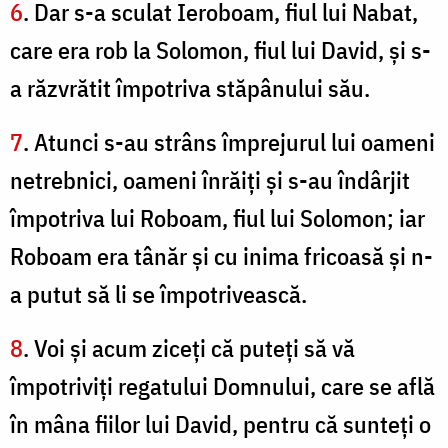
6
. Dar s-a sculat Ieroboam, fiul lui Nabat,
care era rob la Solomon, fiul lui David, şi s-
a răzvrătit împotriva stăpânului său.
7
. Atunci s-au strâns împrejurul lui oameni
netrebnici, oameni înrăiţi şi s-au îndârjit
împotriva lui Roboam, fiul lui Solomon; iar
Roboam era tânăr şi cu inima fricoasă şi n-
a putut să li se împotrivească.
8
. Voi şi acum ziceţi că puteţi să vă
împotriviţi regatului Domnului, care se află
în mâna fiilor lui David, pentru că sunteţi o