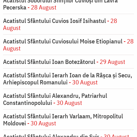
Acatistul Soborului Sfinților Cuvioși din Lavra
Pecerska
- 28 August
Acatistul Sfântului Cuvios Iosif Isihastul
- 28
August
Acatistul Sfântului Cuviosului Moise Etiopianul
- 28
August
Acatistul Sfântului Ioan Botezătorul
- 29 August
Acatistul Sfântului Ierarh Ioan de la Râşca şi Secu,
Arhiepiscopul Romanului
- 30 August
Acatistul Sfântului Alexandru, Patriarhul
Constantinopolului
- 30 August
Acatistul Sfântului Ierarh Varlaam, Mitropolitul
Moldovei
- 30 August
Acatistul Sfântului Alexandru din Svir
- 30 August