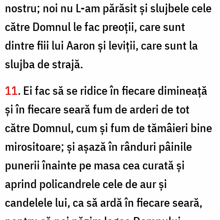
nostru; noi nu L-am părăsit şi slujbele cele
către Domnul le fac preoţii, care sunt
dintre fiii lui Aaron şi leviţii, care sunt la
slujba de strajă.
11
. Ei fac să se ridice în fiecare dimineaţă
şi în fiecare seară fum de arderi de tot
către Domnul, cum şi fum de tămâieri bine
mirositoare; şi aşază în rânduri pâinile
punerii înainte pe masa cea curată şi
aprind policandrele cele de aur şi
candelele lui, ca să ardă în fiecare seară,