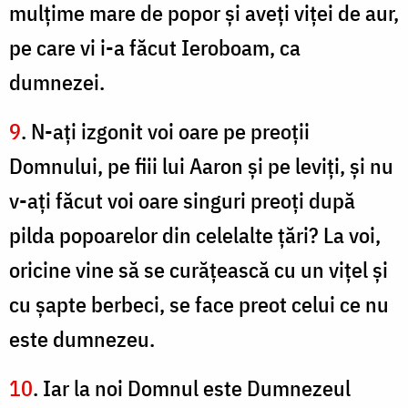
mulţime mare de popor şi aveţi viţei de aur,
pe care vi i-a făcut Ieroboam, ca
dumnezei.
9
. N-aţi izgonit voi oare pe preoţii
Domnului, pe fiii lui Aaron şi pe leviţi, şi nu
v-aţi făcut voi oare singuri preoţi după
pilda popoarelor din celelalte ţări? La voi,
oricine vine să se curăţească cu un viţel şi
cu şapte berbeci, se face preot celui ce nu
este dumnezeu.
10
. Iar la noi Domnul este Dumnezeul