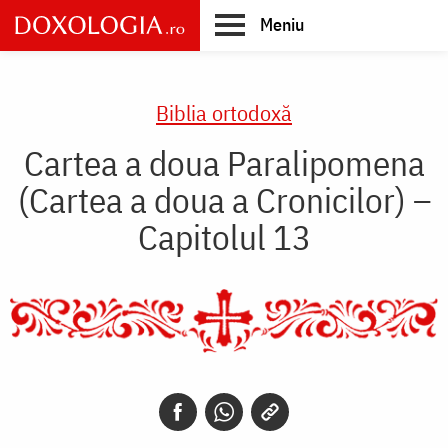
Skip
Meniu
to
main
Main
content
navigation
Biblia ortodoxă
Cartea a doua Paralipomena
(Cartea a doua a Cronicilor) –
Capitolul 13