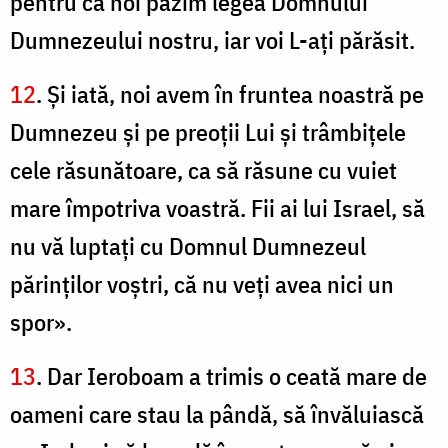
pentru că noi păzim legea Domnului
Dumnezeului nostru, iar voi L-aţi părăsit.
12
. Şi iată, noi avem în fruntea noastră pe
Dumnezeu şi pe preoţii Lui şi trâmbiţele
cele răsunătoare, ca să răsune cu vuiet
mare împotriva voastră. Fii ai lui Israel, să
nu vă luptaţi cu Domnul Dumnezeul
părinţilor voştri, că nu veţi avea nici un
spor».
13
. Dar Ieroboam a trimis o ceată mare de
oameni care stau la pândă, să învăluiască