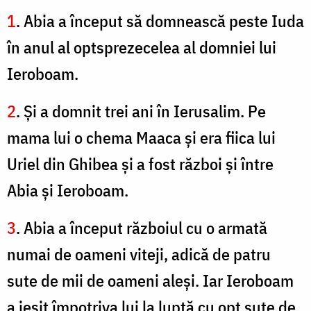
1
. Abia a început să domnească peste Iuda
în anul al optsprezecelea al domniei lui
Ieroboam.
2
. Şi a domnit trei ani în Ierusalim. Pe
mama lui o chema Maaca şi era fiica lui
Uriel din Ghibea şi a fost război şi între
Abia şi Ieroboam.
3
. Abia a început războiul cu o armată
numai de oameni viteji, adică de patru
sute de mii de oameni aleşi. Iar Ieroboam
a ieşit împotriva lui la luptă cu opt sute de