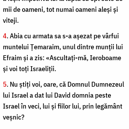
mii de oameni, tot numai oameni aleşi şi
viteji.
4
. Abia cu armata sa s-a aşezat pe vârfui
muntelui Ţemaraim, unul dintre munţii lui
Efraim şi a zis: «Ascultaţi-mă, Ieroboame
şi voi toţi Israeliţii.
5
. Nu ştiţi voi, oare, că Domnul Dumnezeul
lui Israel a dat lui David domnia peste
Israel în veci, lui şi fiilor lui, prin legământ
veşnic?