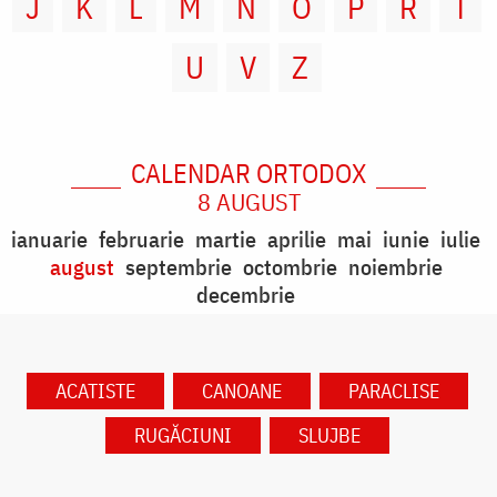
J
K
L
M
N
O
P
R
T
U
V
Z
CALENDAR ORTODOX
8 AUGUST
ianuarie
februarie
martie
aprilie
mai
iunie
iulie
august
septembrie
octombrie
noiembrie
decembrie
ACATISTE
CANOANE
PARACLISE
RUGĂCIUNI
SLUJBE