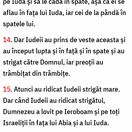
pe Iuda şi să le cadă în spate, aşa că ei se
aflau în faţa lui Iuda, iar cei de la pândă în
spatele lui.
14
. Dar Iudeii au prins de veste aceasta şi
au început lupta şi în faţă şi în spate şi au
strigat către Domnul, iar preoţii au
trâmbiţat din trâmbiţe.
15
. Atunci au ridicat Iudeii strigăt mare.
Dar când Iudeii au ridicat strigătul,
Dumnezeu a lovit pe Ieroboam şi pe toţi
Israeliţii în faţa lui Abia şi a lui Iuda.