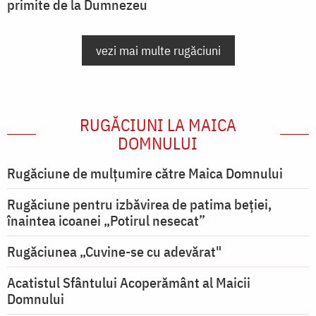
primite de la Dumnezeu
vezi mai multe rugăciuni
RUGĂCIUNI LA MAICA
DOMNULUI
Rugăciune de mulţumire către Maica Domnului
Rugăciune pentru izbăvirea de patima beției,
înaintea icoanei „Potirul nesecat”
Rugăciunea „Cuvine-se cu adevărat"
Acatistul Sfântului Acoperământ al Maicii
Domnului