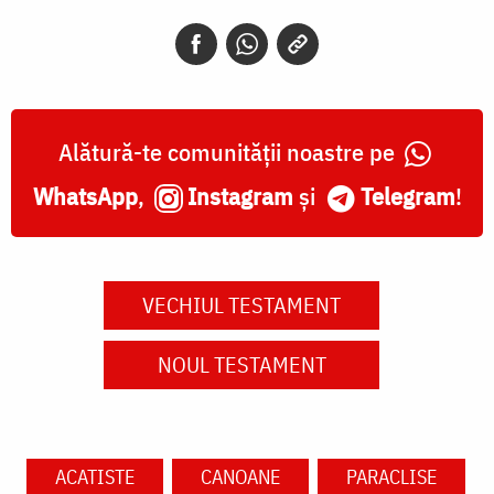
Alătură-te comunității noastre pe
WhatsApp
,
Instagram
și
Telegram
!
VECHIUL TESTAMENT
NOUL TESTAMENT
ACATISTE
CANOANE
PARACLISE