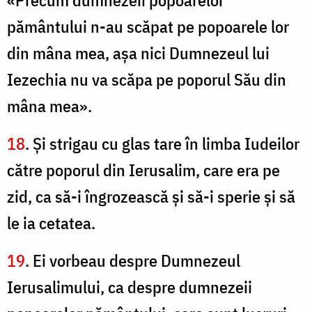
«Precum dumnezeii popoarelor
pământului n-au scăpat pe popoarele lor
din mâna mea, aşa nici Dumnezeul lui
Iezechia nu va scăpa pe poporul Său din
mâna mea».
18
. Şi strigau cu glas tare în limba Iudeilor
către poporul din Ierusalim, care era pe
zid, ca să-i îngrozească şi să-i sperie şi să
le ia cetatea.
19
. Ei vorbeau despre Dumnezeul
Ierusalimului, ca despre dumnezeii