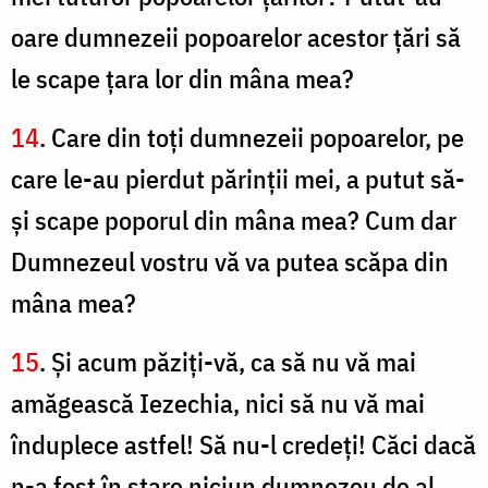
oare dumnezeii popoarelor acestor ţări să
le scape ţara lor din mâna mea?
14
. Care din toţi dumnezeii popoarelor, pe
care le-au pierdut părinţii mei, a putut să-
şi scape poporul din mâna mea? Cum dar
Dumnezeul vostru vă va putea scăpa din
mâna mea?
15
. Şi acum păziţi-vă, ca să nu vă mai
amăgească Iezechia, nici să nu vă mai
înduplece astfel! Să nu-l credeţi! Căci dacă
n-a fost în stare niciun dumnezeu de al