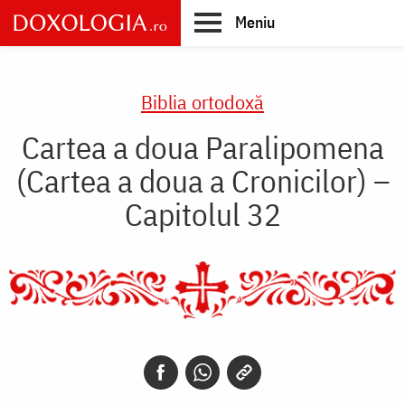
Skip
Meniu
to
main
Main
content
navigation
Biblia ortodoxă
Cartea a doua Paralipomena
(Cartea a doua a Cronicilor) –
Capitolul 32