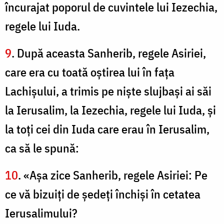
încurajat poporul de cuvintele lui Iezechia,
regele lui Iuda.
9
. După aceasta Sanherib, regele Asiriei,
care era cu toată oştirea lui în faţa
Lachişului, a trimis pe nişte slujbaşi ai săi
la Ierusalim, la Iezechia, regele lui Iuda, şi
la toţi cei din Iuda care erau în Ierusalim,
ca să le spună:
10
. «Aşa zice Sanherib, regele Asiriei: Pe
ce vă bizuiţi de şedeţi închişi în cetatea
Ierusalimului?