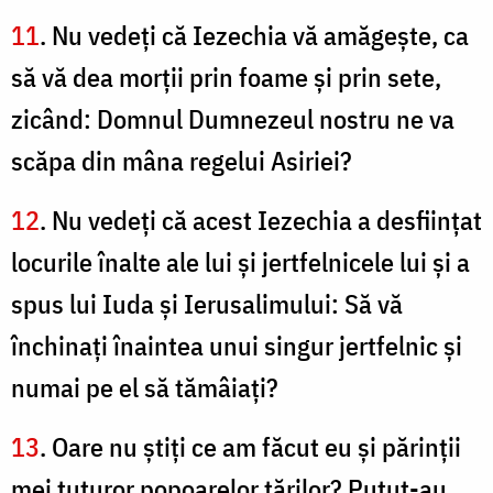
11
. Nu vedeţi că Iezechia vă amăgeşte, ca
să vă dea morţii prin foame şi prin sete,
zicând: Domnul Dumnezeul nostru ne va
scăpa din mâna regelui Asiriei?
12
. Nu vedeţi că acest Iezechia a desfiinţat
locurile înalte ale lui şi jertfelnicele lui şi a
spus lui Iuda şi Ierusalimului: Să vă
închinaţi înaintea unui singur jertfelnic şi
numai pe el să tămâiaţi?
13
. Oare nu ştiţi ce am făcut eu şi părinţii
mei tuturor popoarelor ţărilor? Putut-au