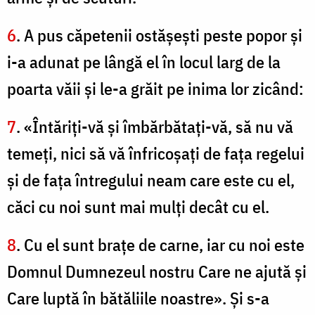
6
. A pus căpetenii ostăşeşti peste popor şi
i-a adunat pe lângă el în locul larg de la
poarta văii şi le-a grăit pe inima lor zicând:
7
. «Întăriţi-vă şi îmbărbătaţi-vă, să nu vă
temeţi, nici să vă înfricoşaţi de faţa regelui
şi de faţa întregului neam care este cu el,
căci cu noi sunt mai mulţi decât cu el.
8
. Cu el sunt braţe de carne, iar cu noi este
Domnul Dumnezeul nostru Care ne ajută şi
Care luptă în bătăliile noastre». Şi s-a