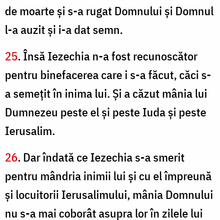
de moarte şi s-a rugat Domnului şi Domnul
l-a auzit şi i-a dat semn.
25
. Însă Iezechia n-a fost recunoscător
pentru binefacerea care i s-a făcut, căci s-
a semeţit în inima lui. Și a căzut mânia lui
Dumnezeu peste el şi peste Iuda şi peste
Ierusalim.
26
. Dar îndată ce Iezechia s-a smerit
pentru mândria inimii lui şi cu el împreună
şi locuitorii Ierusalimului, mânia Domnului
nu s-a mai coborât asupra lor în zilele lui