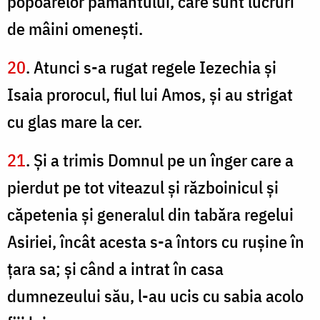
popoarelor pământului, care sunt lucruri
de mâini omeneşti.
20
. Atunci s-a rugat regele Iezechia şi
Isaia prorocul, fiul lui Amos, şi au strigat
cu glas mare la cer.
21
. Şi a trimis Domnul pe un înger care a
pierdut pe tot viteazul şi războinicul şi
căpetenia şi generalul din tabăra regelui
Asiriei, încât acesta s-a întors cu ruşine în
ţara sa; şi când a intrat în casa
dumnezeului său, l-au ucis cu sabia acolo