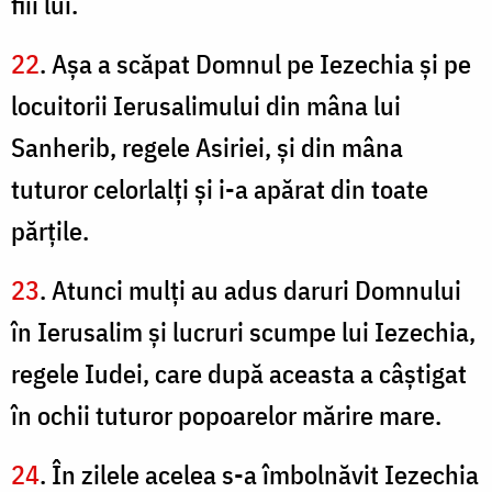
fiii lui.
22
. Aşa a scăpat Domnul pe Iezechia şi pe
locuitorii Ierusalimului din mâna lui
Sanherib, regele Asiriei, şi din mâna
tuturor celorlalţi şi i-a apărat din toate
părţile.
23
. Atunci mulţi au adus daruri Domnului
în Ierusalim şi lucruri scumpe lui Iezechia,
regele Iudei, care după aceasta a câştigat
în ochii tuturor popoarelor mărire mare.
24
. În zilele acelea s-a îmbolnăvit Iezechia