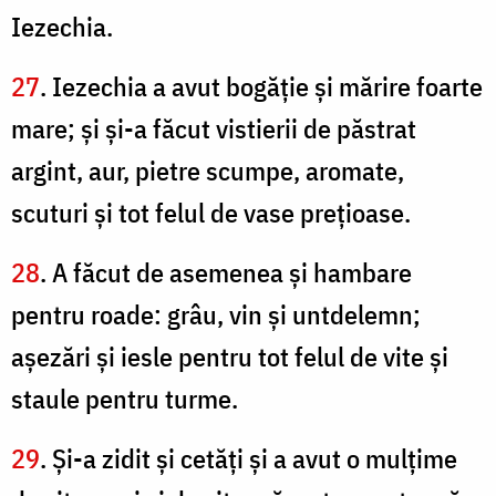
Iezechia.
27
. Iezechia a avut bogăţie şi mărire foarte
mare; şi şi-a făcut vistierii de păstrat
argint, aur, pietre scumpe, aromate,
scuturi şi tot felul de vase preţioase.
28
. A făcut de asemenea şi hambare
pentru roade: grâu, vin şi untdelemn;
aşezări şi iesle pentru tot felul de vite şi
staule pentru turme.
29
. Şi-a zidit şi cetăţi şi a avut o mulţime