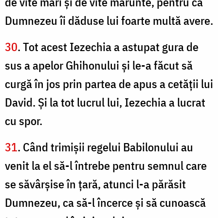
de vite mari şi de vite mărunte, pentru că
Dumnezeu îi dăduse lui foarte multă avere.
30
. Tot acest Iezechia a astupat gura de
sus a apelor Ghihonului şi le-a făcut să
curgă în jos prin partea de apus a cetăţii lui
David. Şi la tot lucrul lui, Iezechia a lucrat
cu spor.
31
. Când trimişii regelui Babilonului au
venit la el să-l întrebe pentru semnul care
se săvârşise în ţară, atunci l-a părăsit
Dumnezeu, ca să-l încerce şi să cunoască