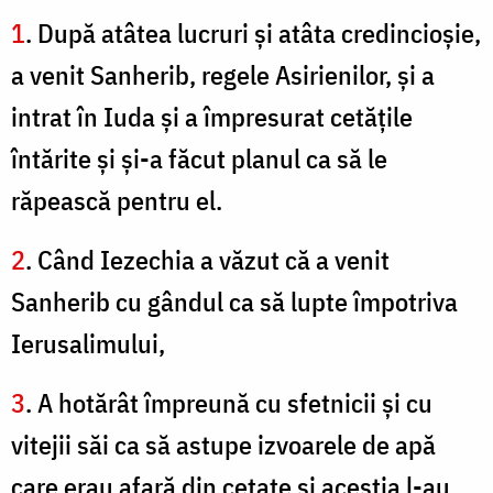
1
. După atâtea lucruri şi atâta credincioşie,
a venit Sanherib, regele Asirienilor, şi a
intrat în Iuda şi a împresurat cetăţile
întărite şi şi-a făcut planul ca să le
răpească pentru el.
2
. Când Iezechia a văzut că a venit
Sanherib cu gândul ca să lupte împotriva
Ierusalimului,
3
. A hotărât împreună cu sfetnicii şi cu
vitejii săi ca să astupe izvoarele de apă
care erau afară din cetate şi aceştia l-au