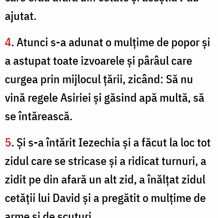
ajutat.
4
. Atunci s-a adunat o mulţime de popor şi
a astupat toate izvoarele şi pârâul care
curgea prin mijlocul ţării, zicând: Să nu
vină regele Asiriei şi găsind apă multă, să
se întărească.
5
. Şi s-a întărit Iezechia şi a făcut la loc tot
zidul care se stricase şi a ridicat turnuri, a
zidit pe din afară un alt zid, a înălţat zidul
cetăţii lui David şi a pregătit o mulţime de
arme şi de scuturi.