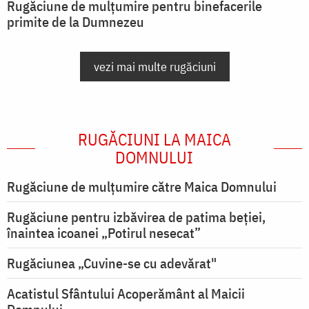
Rugăciune de mulțumire pentru binefacerile
primite de la Dumnezeu
vezi mai multe rugăciuni
RUGĂCIUNI LA MAICA
DOMNULUI
Rugăciune de mulţumire către Maica Domnului
Rugăciune pentru izbăvirea de patima beției,
înaintea icoanei „Potirul nesecat”
Rugăciunea „Cuvine-se cu adevărat"
Acatistul Sfântului Acoperământ al Maicii