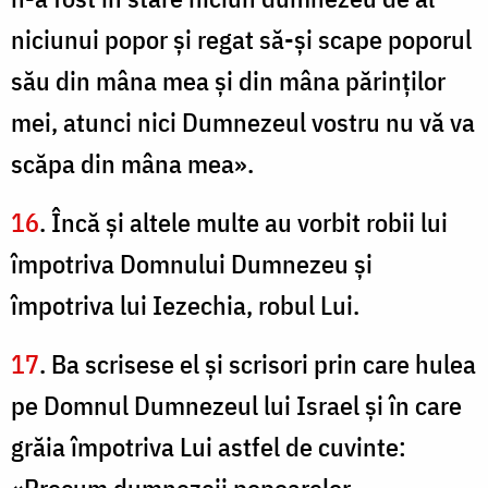
niciunui popor şi regat să-şi scape poporul
său din mâna mea şi din mâna părinţilor
mei, atunci nici Dumnezeul vostru nu vă va
scăpa din mâna mea».
16
. Încă şi altele multe au vorbit robii lui
împotriva Domnului Dumnezeu şi
împotriva lui Iezechia, robul Lui.
17
. Ba scrisese el şi scrisori prin care hulea
pe Domnul Dumnezeul lui Israel şi în care
grăia împotriva Lui astfel de cuvinte: