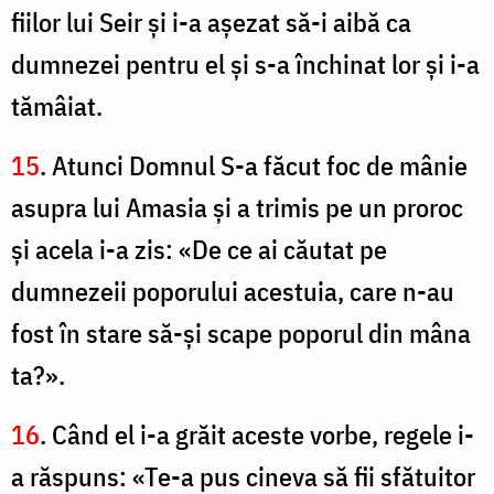
fiilor lui Seir şi i-a aşezat să-i aibă ca
dumnezei pentru el şi s-a închinat lor şi i-a
tămâiat.
15
. Atunci Domnul S-a făcut foc de mânie
asupra lui Amasia şi a trimis pe un proroc
şi acela i-a zis: «De ce ai căutat pe
dumnezeii poporului acestuia, care n-au
fost în stare să-şi scape poporul din mâna
ta?».
16
. Când el i-a grăit aceste vorbe, regele i-
a răspuns: «Te-a pus cineva să fii sfătuitor