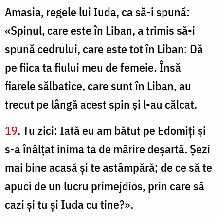
Amasia, regele lui Iuda, ca să-i spună:
«Spinul, care este în Liban, a trimis să-i
spună cedrului, care este tot în Liban: Dă
pe fiica ta fiului meu de femeie. Însă
fiarele sălbatice, care sunt în Liban, au
trecut pe lângă acest spin şi l-au călcat.
19
. Tu zici: Iată eu am bătut pe Edomiţi şi
s-a înălţat inima ta de mărire deşartă. Şezi
mai bine acasă şi te astâmpără; de ce să te
apuci de un lucru primejdios, prin care să
cazi şi tu şi Iuda cu tine?».