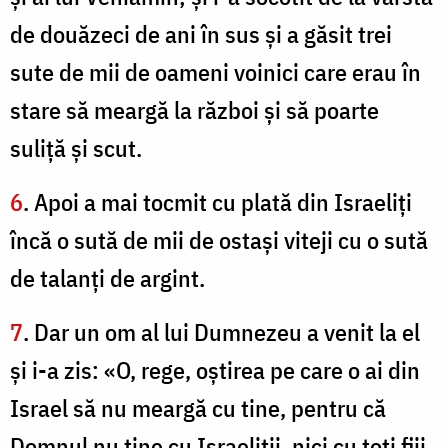
de douăzeci de ani în sus şi a găsit trei
sute de mii de oameni voinici care erau în
stare să meargă la război şi să poarte
suliţă şi scut.
6
. Apoi a mai tocmit cu plată din Israeliţi
încă o sută de mii de ostaşi viteji cu o sută
de talanţi de argint.
7
. Dar un om al lui Dumnezeu a venit la el
şi i-a zis: «O, rege, oştirea pe care o ai din
Israel să nu meargă cu tine, pentru că
Domnul nu ţine cu Israeliţii, nici cu toţi fiii