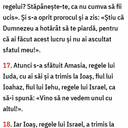
regelui? Stăpâneşte-te, ca nu cumva să fii
ucis». Şi s-a oprit prorocul şi a zis: «Ştiu că
Dumnezeu a hotărât să te piardă, pentru
că ai făcut acest lucru şi nu ai ascultat
sfatul meu!».
17
. Atunci s-a sfătuit Amasia, regele lui
Iuda, cu ai săi şi a trimis la Ioaş, fiul lui
Ioahaz, fiul lui Iehu, regele lui Israel, ca
să-i spună: «Vino să ne vedem unul cu
altul!».
18
. Iar Ioaş, regele lui Israel, a trimis la