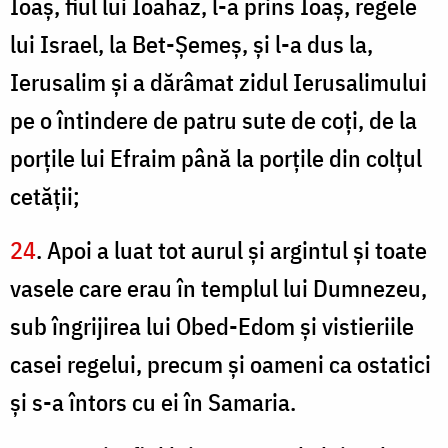
Ioaş, fiul lui Ioahaz, l-a prins Ioaş, regele
lui Israel, la Bet-Şemeş, şi l-a dus la,
Ierusalim şi a dărâmat zidul Ierusalimului
pe o întindere de patru sute de coţi, de la
porţile lui Efraim până la porţile din colţul
cetăţii;
24
. Apoi a luat tot aurul şi argintul şi toate
vasele care erau în templul lui Dumnezeu,
sub îngrijirea lui Obed-Edom şi vistieriile
casei regelui, precum şi oameni ca ostatici
şi s-a întors cu ei în Samaria.