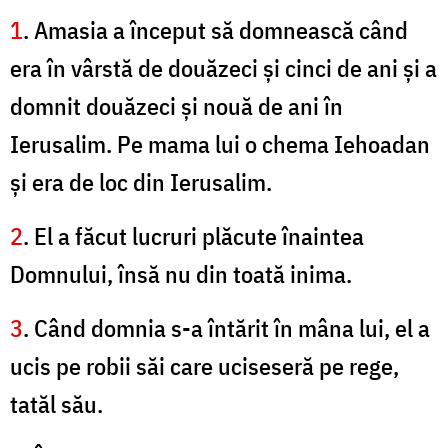
1
. Amasia a început să domnească când
era în vârstă de douăzeci şi cinci de ani şi a
domnit douăzeci şi nouă de ani în
Ierusalim. Pe mama lui o chema Iehoadan
şi era de loc din Ierusalim.
2
. El a făcut lucruri plăcute înaintea
Domnului, însă nu din toată inima.
3
. Când domnia s-a întărit în mâna lui, el a
ucis pe robii săi care uciseseră pe rege,
tatăl său.