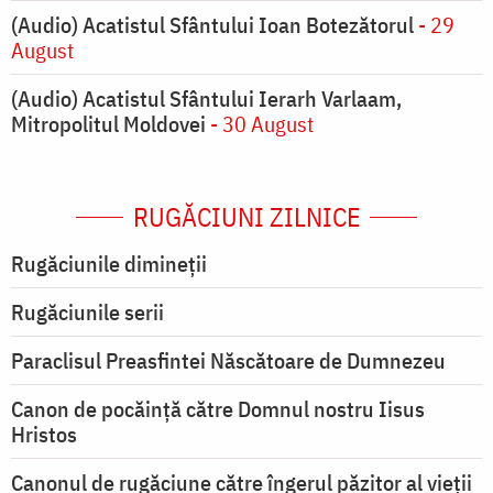
(Audio) Acatistul Sfântului Ioan Botezătorul
- 29
August
(Audio) Acatistul Sfântului Ierarh Varlaam,
Mitropolitul Moldovei
- 30 August
RUGĂCIUNI ZILNICE
Rugăciunile dimineții
Rugăciunile serii
Paraclisul Preasfintei Născătoare de Dumnezeu
Canon de pocăință către Domnul nostru Iisus
Hristos
Canonul de rugăciune către îngerul păzitor al vieții