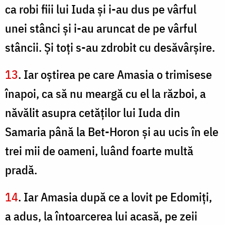
ca robi fiii lui Iuda şi i-au dus pe vârful
unei stânci şi i-au aruncat de pe vârful
stâncii. Și toţi s-au zdrobit cu desăvârşire.
13
. Iar oştirea pe care Amasia o trimisese
înapoi, ca să nu meargă cu el la război, a
năvălit asupra cetăţilor lui Iuda din
Samaria până la Bet-Horon şi au ucis în ele
trei mii de oameni, luând foarte multă
pradă.
14
. Iar Amasia după ce a lovit pe Edomiţi,
a adus, la întoarcerea lui acasă, pe zeii