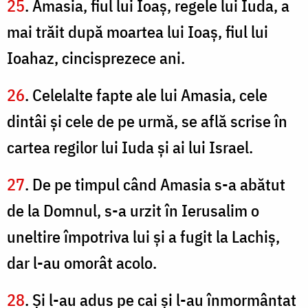
25
. Amasia, fiul lui Ioaş, regele lui Iuda, a
mai trăit după moartea lui Ioaş, fiul lui
Ioahaz, cincisprezece ani.
26
. Celelalte fapte ale lui Amasia, cele
dintâi şi cele de pe urmă, se află scrise în
cartea regilor lui Iuda şi ai lui Israel.
27
. De pe timpul când Amasia s-a abătut
de la Domnul, s-a urzit în Ierusalim o
uneltire împotriva lui şi a fugit la Lachiş,
dar l-au omorât acolo.
28
. Şi l-au adus pe cai şi l-au înmormântat