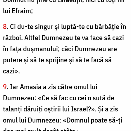
lui Efraim;
8
. Ci du-te singur şi luptă-te cu bărbăţie în
război. Altfel Dumnezeu te va face să cazi
în faţa duşmanului; căci Dumnezeu are
putere şi să te sprijine şi să te facă să
cazi».
9
. Iar Amasia a zis către omul lui
Dumnezeu: «Ce să fac cu cei o sută de
talanţi dăruiţi oştirii lui Israel?». Și a zis
omul lui Dumnezeu: «Domnul poate să-ţi