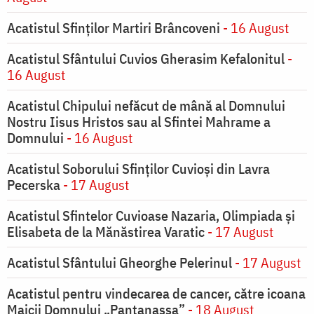
Acatistul Sfinților Martiri Brâncoveni
- 16 August
Acatistul Sfântului Cuvios Gherasim Kefalonitul
-
16 August
Acatistul Chipului nefăcut de mână al Domnului
Nostru Iisus Hristos sau al Sfintei Mahrame a
Domnului
- 16 August
Acatistul Soborului Sfinților Cuvioși din Lavra
Pecerska
- 17 August
Acatistul Sfintelor Cuvioase Nazaria, Olimpiada și
Elisabeta de la Mănăstirea Varatic
- 17 August
Acatistul Sfântului Gheorghe Pelerinul
- 17 August
Acatistul pentru vindecarea de cancer, către icoana
Maicii Domnului „Pantanassa”
- 18 August