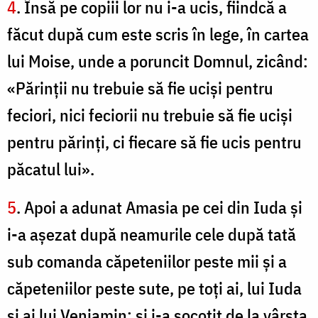
4
. Însă pe copiii lor nu i-a ucis, fiindcă a
făcut după cum este scris în lege, în cartea
lui Moise, unde a poruncit Domnul, zicând:
«Părinţii nu trebuie să fie ucişi pentru
feciori, nici feciorii nu trebuie să fie ucişi
pentru părinţi, ci fiecare să fie ucis pentru
păcatul lui».
5
. Apoi a adunat Amasia pe cei din Iuda şi
i-a aşezat după neamurile cele după tată
sub comanda căpeteniilor peste mii şi a
căpeteniilor peste sute, pe toţi ai, lui Iuda
şi ai lui Veniamin; şi i-a socotit de la vârsta