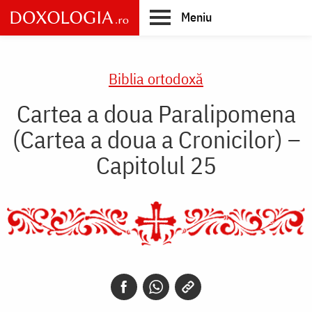
Skip
Meniu
to
main
Main
content
navigation
Biblia ortodoxă
Cartea a doua Paralipomena
(Cartea a doua a Cronicilor) –
Capitolul 25