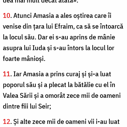
dea mai mult decât atâta».
10
. Atunci Amasia a ales oştirea care îi
venise din ţara lui Efraim, ca să se întoarcă
la locul său. Dar ei s-au aprins de mânie
asupra lui Iuda şi s-au întors la locul lor
foarte mânioşi.
11
. Iar Amasia a prins curaj şi şi-a luat
poporul său şi a plecat la bătălie cu el în
Valea Sării şi a omorât zece mii de oameni
dintre fiii lui Seir;
12
. Şi alte zece mii de oameni vii i-au luat