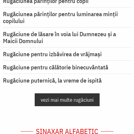
Rugăciunea părinților pentru copii
Rugăciunea părinților pentru luminarea minţii
copilului
Rugăciune de lăsare în voia lui Dumnezeu şi a
Maicii Domnului
Rugăciune pentru izbăvirea de vrăjmași
Rugăciune pentru călătorie binecuvântată
Rugăciune puternică, la vreme de ispită
vezi mai multe rugăciuni
SINAXAR ALFABETIC