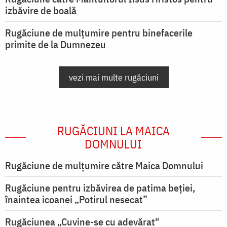
izbăvire de boală
Rugăciune de mulțumire pentru binefacerile
primite de la Dumnezeu
vezi mai multe rugăciuni
RUGĂCIUNI LA MAICA
DOMNULUI
Rugăciune de mulţumire către Maica Domnului
Rugăciune pentru izbăvirea de patima beției,
înaintea icoanei „Potirul nesecat”
Rugăciunea „Cuvine-se cu adevărat"