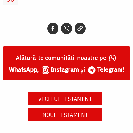
Alătură-te comunității noastre pe
WhatsApp
,
Instagram
și
Telegram
!
VECHIUL TESTAMENT
NOUL TESTAMENT